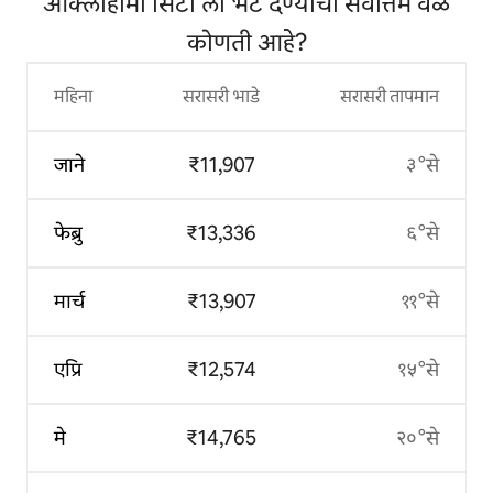
ओक्लाहोमा सिटी ला भेट देण्याची सर्वोत्तम वेळ
कोणती आहे?
महिना
सरासरी भाडे
सरासरी तापमान
जाने
₹11,907
३°से
फेब्रु
₹13,336
६°से
मार्च
₹13,907
११°से
एप्रि
₹12,574
१५°से
मे
₹14,765
२०°से