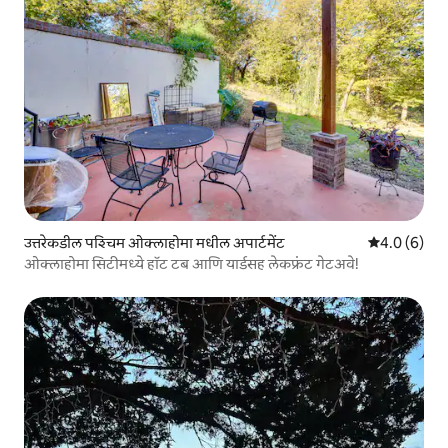
उत्तरेकडील पश्चिम ओक्लाहोमा मधील अपार्टमेंट
5 पैकी 4.0 सरास
4.0 (6)
ओक्लाहोमा सिटीमध्ये हॉट टब आणि यार्डसह लेकफ्रंट गेटअवे!