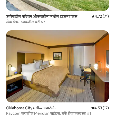
उत्तरेकडील पश्चिम ओक्लाहोमा मधील टाऊनहाऊस
5 पैकी 4.72 सरासर
4.72 (71)
लेक हेफनरजवळील ब्रॅडी घर
Oklahoma City मधील अपार्टमेंट
5 पैकी 4.53 सरासर
4.53 (17)
Paycom जवळील Meridian सुईट्स, बुफे ब्रेकफास्टसह #1