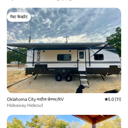
गेस्ट फेव्हरेट
गेस्ट फेव्हरेट
Oklahoma City मधील कॅम्पर/RV
5 पैकी 5.0 सरासर
5.0 (11)
Hideaway Hideout