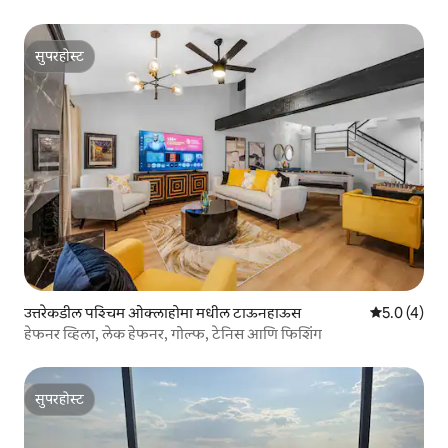
सुपरहोस्ट
सुपरहोस्ट
उत्तरेकडील पश्चिम ओक्लाहोमा मधील टाऊनहाऊस
5 पैकी 5.0 सरास
5.0 (4)
हेफनर व्हिला, लेक हेफनर, गोल्फ, टेनिस आणि फिशिंग
सुपरहोस्ट
सुपरहोस्ट