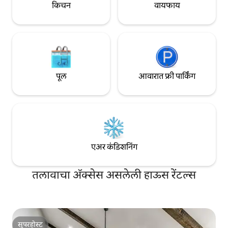
किचन
वायफाय
पूल
आवारात फ्री पार्किंग
एअर कंडिशनिंग
तलावाचा ॲक्सेस असलेली हाऊस रेंटल्स
सुपरहोस्ट