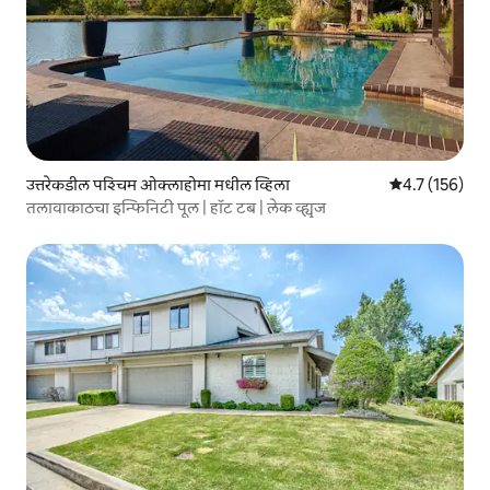
उत्तरेकडील पश्चिम ओक्लाहोमा मधील व्हिला
5 पैकी 4.7 सरासरी
4.7 (156)
तलावाकाठचा इन्फिनिटी पूल | हॉट टब | लेक व्ह्यूज