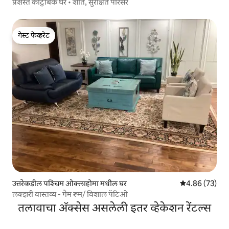
प्रशस्त कौटुंबिक घर • शांत, सुरक्षित परिसर
गेस्ट फेव्हरेट
गेस्ट फेव्हरेट
उत्तरेकडील पश्चिम ओक्लाहोमा मधील घर
5 पैकी 4.86 सरासरी
4.86 (73)
लक्झरी वास्तव्य - गेम रूम/ विशाल पॅटिओ
तलावाचा ॲक्सेस असलेली इतर व्हेकेशन रेंटल्स