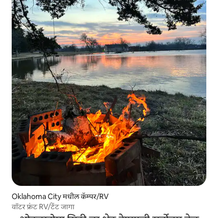
Oklahoma City मधील कॅम्पर/RV
वॉटर फ्रंट RV/टेंट जागा