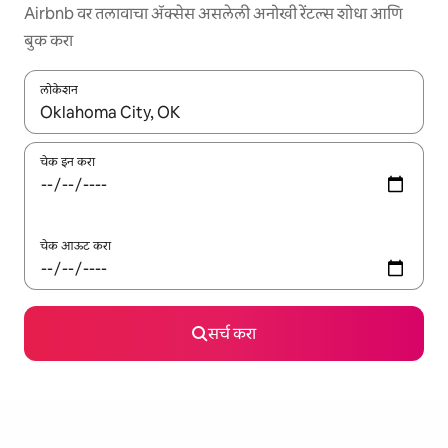
Airbnb वर तलावाचा ॲक्सेस असलेली अनोखी रेंटल्स शोधा आणि
बुक करा
लोकेशन
जेव्हा परिणाम उपलब्ध असतील, तेव्हा वरच्या आणि खाली बाणांच्या किजसह नेव्हिगेट
चेक इन करा
चेक आऊट करा
सर्च करा