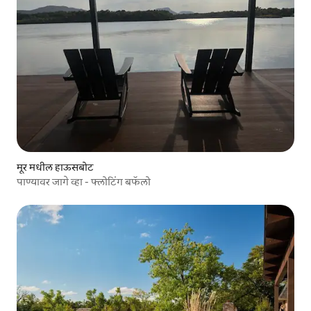
मूर मधील हाऊसबोट
पाण्यावर जागे व्हा - फ्लोटिंग बफॅलो