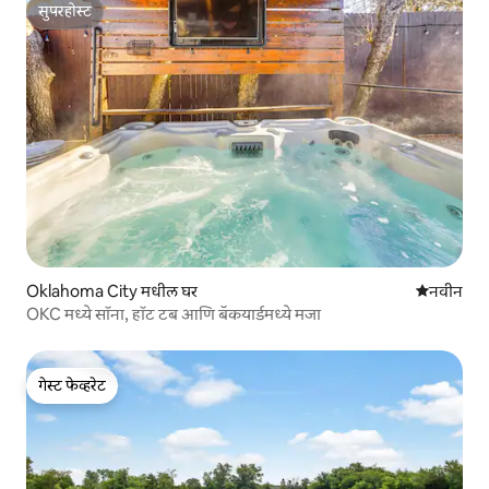
सुपरहोस्ट
सुपरहोस्ट
Oklahoma City मधील घर
नवीन राहण्
नवीन
OKC मध्ये सॉना, हॉट टब आणि बॅकयार्डमध्ये मजा
गेस्ट फेव्हरेट
गेस्ट फेव्हरेट