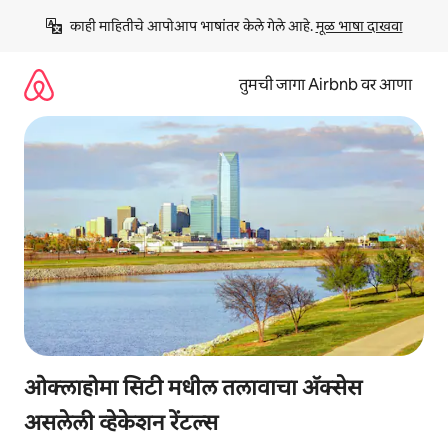
कंटेंटवर
काही माहितीचे आपोआप भाषांतर केले गेले आहे. 
मूळ भाषा दाखवा
जा
तुमची जागा Airbnb वर आणा
ओक्लाहोमा सिटी मधील तलावाचा ॲक्सेस
असलेली व्हेकेशन रेंटल्स