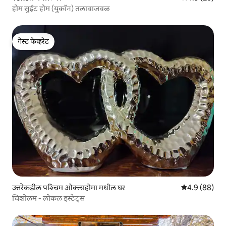
होम सुईट होम (युकॉन) तलावाजवळ
गेस्ट फेव्हरेट
गेस्ट फेव्हरेट
उत्तरेकडील पश्चिम ओक्लाहोमा मधील घर
5 पैकी 4.9 सरासर
4.9 (88)
चिशोलम - लोकल इस्टेट्स