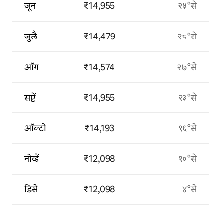
जून
₹14,955
२५°से
जुलै
₹14,479
२८°से
ऑग
₹14,574
२७°से
सप्टें
₹14,955
२३°से
ऑक्टो
₹14,193
१६°से
नोव्हें
₹12,098
१०°से
डिसें
₹12,098
४°से