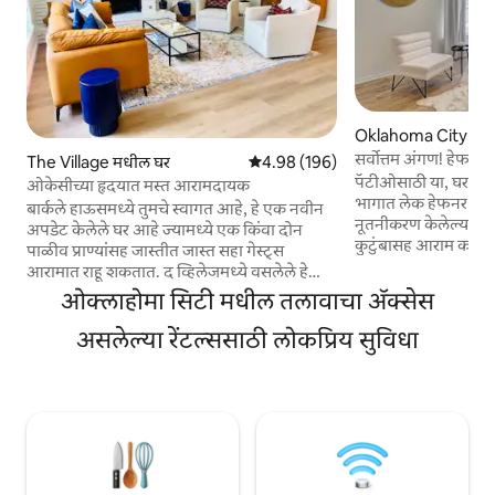
Oklahoma City मध
सर्वोत्तम अंगण! हेफन
The Village मधील घर
5 पैकी 4.98 सरासरी रेटिंग, 196 रिव्ह्यूज
4.98 (196)
घर
पॅटीओसाठी या, घरासाठी
ओकेसीच्या हृदयात मस्त आरामदायक
भागात लेक हेफनर आ
बार्कले हाऊसमध्ये तुमचे स्वागत आहे, हे एक नवीन
नूतनीकरण केलेल्या, स
अपडेट केलेले घर आहे ज्यामध्ये एक किंवा दोन
कुटुंबासह आराम करा! त
पाळीव प्राण्यांसह जास्तीत जास्त सहा गेस्ट्स
फूड्स, लेक हेफनर (आणि
आरामात राहू शकतात. द व्हिलेजमध्ये वसलेले हे
मिनिटांच्या अंतरावर
शांत परिसर किराणा दुकाने, रेस्टॉरंट्स, शॉपिंग सेंटर्स
ओक्लाहोमा सिटी मधील तलावाचा ॲक्सेस
डाउनटाउनपासून फक्त 1
आणि लेक हेफनरच्या जवळ आहे. हे घर घरापासून
आहात, तसेच तुम्ही एका
दूर असलेल्या खऱ्या घरासारखे वाटेल असे बनवले
असलेल्या रेंटल्ससाठी लोकप्रिय सुविधा
आसपासच्या परिसरात आहात. दोन कारस
आहे, जे कुटुंबांसाठी, व्यावसायिक प्रवाशांसाठी किंवा
छत असलेल्या अंगणासह
ओकेसीला भेट देणाऱ्या कोणालाही आरामदायक
आणि मुलांसाठी एक झोपाळा. दोन मो
राहण्याच्या जागा आणि शांत वातावरण देते.
बेडरूम्स, एक क्वीन बेड
जवळपासच्या जेवणाच्या, करमणुकीच्या आणि
मुलांसाठी मजेदार रूम 
मैदानी ॲक्टिव्हिटीजचा सहज ॲक्सेस असलेल्या
विश्रांतीदायक वास्तव्याचा आनंद घ्या!