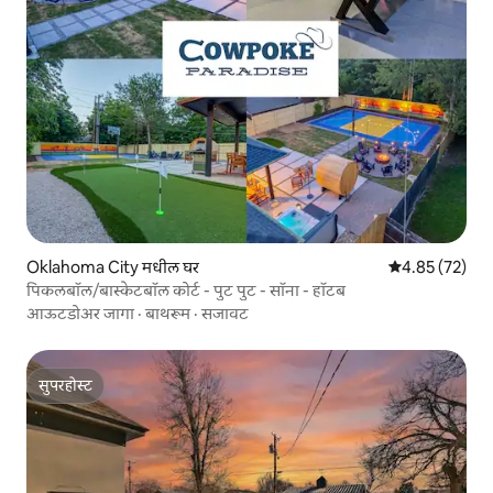
Oklahoma City मधील घर
5 पैकी 4.85 सरासर
4.85 (72)
पिकलबॉल/बास्केटबॉल कोर्ट - पुट पुट - सॉना - हॉटब
आऊटडोअर जागा
·
बाथरूम
·
सजावट
सुपरहोस्ट
सुपरहोस्ट