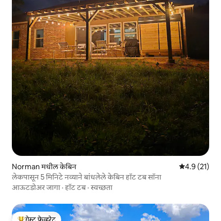
Norman मधील केबिन
5 पैकी 4.9 सरासर
4.9 (21)
लेकपासून 5 मिनिटे नव्याने बांधलेले केबिन हॉट टब सॉना
आऊटडोअर जागा
·
हॉट टब
·
स्वच्छता
गेस्ट फेव्हरेट