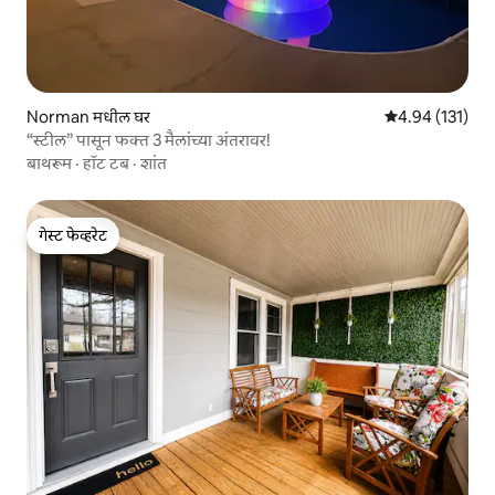
Norman मधील घर
5 पैकी 4.94 सरासरी
4.94 (131)
“स्टील” पासून फक्त 3 मैलांच्या अंतरावर!
बाथरूम
·
हॉट टब
·
शांत
गेस्ट फेव्हरेट
गेस्ट फेव्हरेट