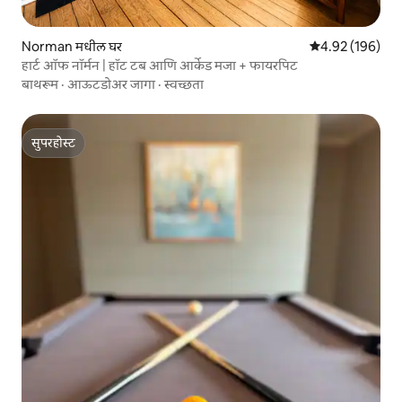
Norman मधील घर
5 पैकी 4.92 सरासरी 
4.92 (196)
हार्ट ऑफ नॉर्मन | हॉट टब आणि आर्केड मजा + फायरपिट
बाथरूम
·
आऊटडोअर जागा
·
स्वच्छता
सुपरहोस्ट
सुपरहोस्ट