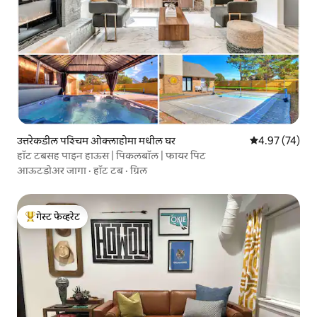
उत्तरेकडील पश्चिम ओक्लाहोमा मधील घर
5 पैकी 4.97 सरासर
4.97 (74)
हॉट टबसह पाइन हाऊस | पिकलबॉल | फायर पिट
आऊटडोअर जागा
·
हॉट टब
·
ग्रिल
गेस्ट फेव्हरेट
टॉप गेस्ट फेव्हरेट