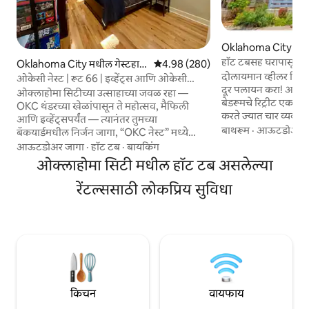
Oklahoma City मध
हॉट टबसह घरापासून दू
Oklahoma City मधील गेस्टहाऊ
5 पैकी 4.98 सरासरी रेटिंग, 280 रिव्ह्यूज
4.98 (280)
दोलायमान व्हीलर डिस्ट्
स
ओकेसी नेस्ट | रूट 66 | इव्हेंट्स आणि ओकेसी
दूर पलायन करा! आमचे 
थंडरच्या जवळ
ओक्लाहोमा सिटीच्या उत्साहाच्या जवळ रहा —
बेडरूमचे रिट्रीट ए
OKC थंडरच्या खेळांपासून ते महोत्सव, मैफिली
करते ज्यात चार व्यक्
आणि इव्हेंट्सपर्यंत — त्यानंतर तुमच्या
तुमच्या पसंतीच्या 5 वेगव
बाथरूम
·
आऊटडोअर ज
बॅकयार्डमधील निर्जन जागा, “OKC नेस्ट” मध्ये
प्रकाशित करतो आणि आउ
आराम करा. ऐतिहासिक रूट 66 च्या किनार्‍यावर
आऊटडोअर जागा
·
हॉट टब
·
बायकिंग
एक छान थंड वातावरण देतो. बॅकयार्डमध्ये 
वसलेला हा आरामदायक स्टुडिओ, इव्हेंट वीकेंड्स
ओक्लाहोमा सिटी मधील हॉट टब असलेल्या
सीटिंग एरियामध्ये नाश्
किंवा छोट्या सुट्टीसाठी परिपूर्ण आहे. क्वीन बेड,
रात्रीच्या जेवणाचा आन
किचनेट, बाथरूम, कपाट, हाय-स्पीड इंटरनेट आणि
रेंटल्ससाठी लोकप्रिय सुविधा
आकर्षण एक्सप्लोर करा
स्मार्ट टीव्हीसह उत्तम प्रकारे सुसज्ज. बाहेर दिवस
पादचारी मार्ग, आसपासच
किंवा रात्र घालवल्यानंतर बॅकयार्डमधील हॉट टबचा
खाण्याची ठिकाणे आणि
आनंद घ्या — कृपया आधी शॉवर घ्या आणि स्वतःच्या
जोखमीवर वापरा. आम्ही तुम्हाला होस्ट करण्यासाठी
उत्सुक आहोत!
किचन
वायफाय