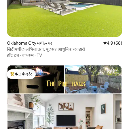
Oklahoma City मधील घर
5 पैकी 4.9 सरासर
4.9 (68)
सिटीमधील अभिजातता, पूलसह आधुनिक लक्झरी
हॉट टब
·
बाथरूम
·
TV
गेस्ट फेव्हरेट
टॉप गेस्ट फेव्हरेट