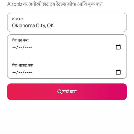
Airbnb वर अनोखी हॉट टब रेंटल्स शोधा आणि बुक करा
लोकेशन
जेव्हा परिणाम उपलब्ध असतील, तेव्हा वरच्या आणि खाली बाणांच्या किजसह नेव्हिगेट
चेक इन करा
चेक आऊट करा
सर्च करा