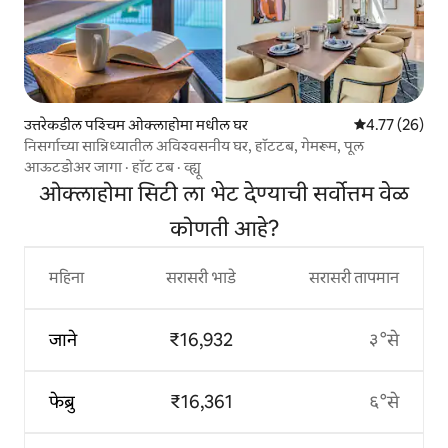
उत्तरेकडील पश्चिम ओक्लाहोमा मधील घर
5 पैकी 4.77 सरासर
4.77 (26)
निसर्गाच्या सान्निध्यातील अविश्वसनीय घर, हॉटटब, गेमरूम, पूल
आऊटडोअर जागा
·
हॉट टब
·
व्ह्यू
ओक्लाहोमा सिटी ला भेट देण्याची सर्वोत्तम वेळ
कोणती आहे?
महिना
सरासरी भाडे
सरासरी तापमान
जाने
₹16,932
३°से
फेब्रु
₹16,361
६°से