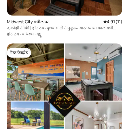
Midwest City मधील घर
5 पैकी 4.91 सरासर
4.91 (11)
द कोझी ओकी | हॉट टब• कुत्र्यांसाठी अनुकूल• वास्तव्याचा कालावधी
वाढवा
हॉट टब
·
बाथरूम
·
व्ह्यू
गेस्ट फेव्हरेट
गेस्ट फेव्हरेट