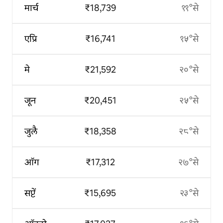
मार्च
₹18,739
११°से
एप्रि
₹16,741
१५°से
मे
₹21,592
२०°से
जून
₹20,451
२५°से
जुलै
₹18,358
२८°से
ऑग
₹17,312
२७°से
सप्टें
₹15,695
२३°से