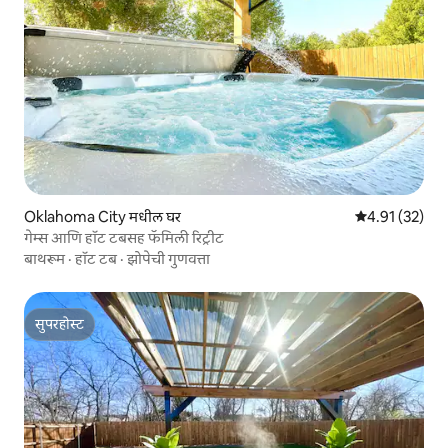
Oklahoma City मधील घर
5 पैकी 4.91 सरासर
4.91 (32)
गेम्स आणि हॉट टबसह फॅमिली रिट्रीट
बाथरूम
·
हॉट टब
·
झोपेची गुणवत्ता
सुपरहोस्ट
सुपरहोस्ट