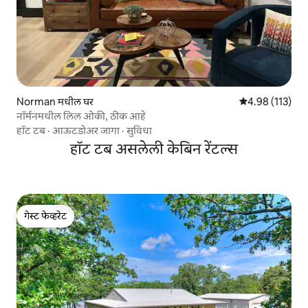
Norman मधील घर
5 पैकी 4.98 सरासरी
4.98 (113)
नॉर्मनमधील लिल ओकी, ठीक आहे
हॉट टब
·
आऊटडोअर जागा
·
सुविधा
हॉट टब असलेली केबिन रेंटल्स
गेस्ट फेव्हरेट
गेस्ट फेव्हरेट