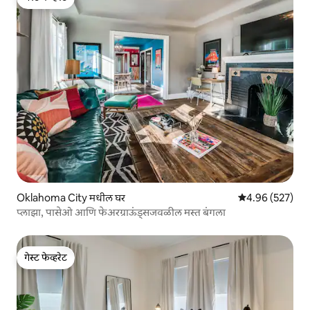
गेस्ट फेव्हरेट
Oklahoma City मधील घर
5 पैकी 4.96 सरासरी 
4.96 (527)
प्लाझा, पासेओ आणि फेअरग्राऊंड्सजवळील मस्त बंगला
गेस्ट फेव्हरेट
गेस्ट फेव्हरेट