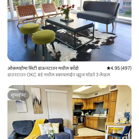
ओक्लाहोमा सिटी डाऊनटाउन मधील काँडो
5 पैकी 4.95 सरासरी 
4.95 (497)
डाउनटाउन OKC #E मधील स्कायलाईन व्ह्यूज मॉडर्न 3 लेव्हल
सुपरहोस्ट
सुपरहोस्ट