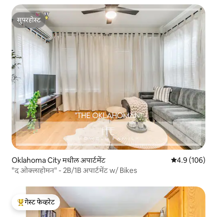
सुपरहोस्ट
सुपरहोस्ट
Oklahoma City मधील अपार्टमेंट
5 पैकी 4.9 सरासरी
4.9 (106)
"द ओक्लाहोमन" - 2B/1B अपार्टमेंट w/ Bikes
गेस्ट फेव्हरेट
टॉप गेस्ट फेव्हरेट