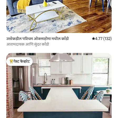
उत्तरेकडील पश्चिम ओक्लाहोमा मधील काँडो
5 पैकी 4.77 सरासरी
4.77 (132)
आरामदायक आणि सुंदर काँडो
गेस्ट फेव्हरेट
टॉप गेस्ट फेव्हरेट