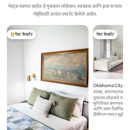
गेस्ट्स सहमत आहेत: हे मुक्काम लोकेशन, स्वच्छता आणि इतर बऱ्याच
गोष्टींसाठी अत्यंत उच्च रेट केलेले आहेत.
गेस्ट फेव्हरेट
गेस्ट फेव्हरेट
टॉप गेस्ट फेव्हरेट
गेस्ट फेव्हरेट
Oklahoma City मधील
स
स्वच्छ, आरामदायक वात
जाता येईल | 2 मास्टर स
तुम्हाला सोडायचे नाही
सुनिश्चित करण्यासाठी 
आणि उत्तम नैसर्गिक प्र
डीबीएल मास्टर सुईट डब
इनसूट खाजगी बाथ्स हे 2
किंवा ओकेसीच्या मध्यभाग