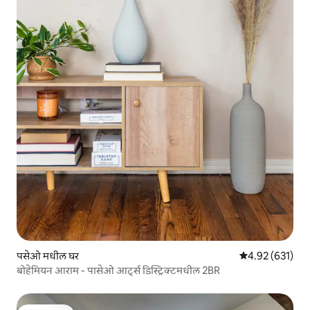
पसेओ मधील घर
5 पैकी 4.92 सरासरी 
4.92 (631)
बोहेमियन आराम - पासेओ आर्ट्स डिस्ट्रिक्टमधील 2BR