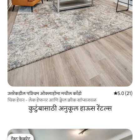
उत्तरेकडील पश्चिम ओक्लाहोमा मधील काँडो
5 पैकी 5.0 सरासर
5.0 (21)
चिक हेवन - लेक हेफनर आणि क्वेल क्रीक शॉप्सजवळ
कुटुंबासाठी अनुकूल हाऊस रेंटल्स
गेस्ट फेव्हरेट