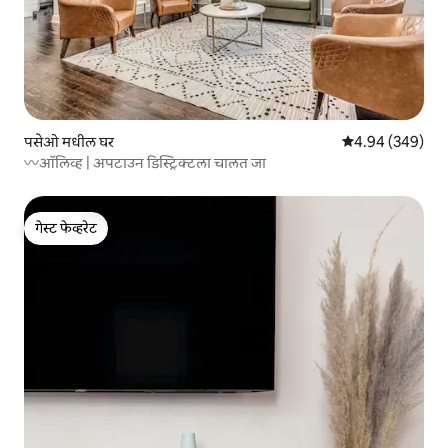
पसेओ मधील घर
5 पैकी 4.94 सरासरी 
4.94 (349)
〰️ऑलिव्ह | अपटाउन डिस्ट्रिक्टला चालत जा
गेस्ट फेव्हरेट
गेस्ट फेव्हरेट