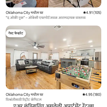
Oklahoma City मधील घर
5 पैकी 4.91 सरासरी
4.91 (105)
“द ओकी नूक” – ओकेसी एयरपोर्टजवळ आरामदायक वास्तव्य
गेस्ट फेव्हरेट
गेस्ट फेव्हरेट
Oklahoma City मधील घर
5 पैकी 4.95 सरासरी 
4.95 (180)
विश्रांतीसाठी रिट्रीट कॅपिटल
एअर कंडिशनिंग असलेली अपार्टमेंट रेंटल्स