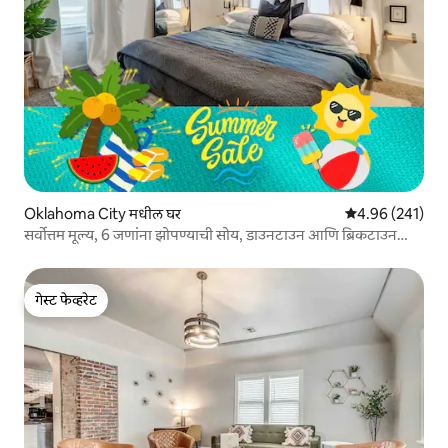
Oklahoma City मधील घर
5 पैकी 4.96 सरासरी 
4.96 (241)
सर्वोत्तम मूल्य, 6 जणांना झोपण्याची सोय, डाउनटाउन आणि ब्रिकटाउन
जवळ
गेस्ट फेव्हरेट
गेस्ट फेव्हरेट