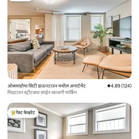
ओक्लाहोमा सिटी डाऊनटाउन मधील अपार्टमेंट
5 पैकी 4.89 सरासरी 
4.89 (124)
मिडटाउन स्ट्रीटकार लाईन खाजगी पार्किंग
गेस्ट फेव्हरेट
टॉप गेस्ट फेव्हरेट