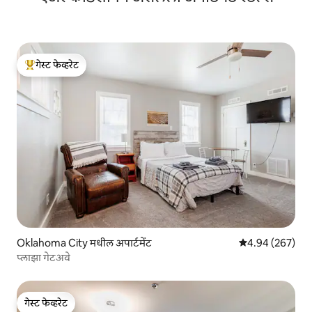
गेस्ट फेव्हरेट
टॉप गेस्ट फेव्हरेट
Oklahoma City मधील अपार्टमेंट
5 पैकी 4.94 सरासरी 
4.94 (267)
प्लाझा गेटअवे
गेस्ट फेव्हरेट
गेस्ट फेव्हरेट