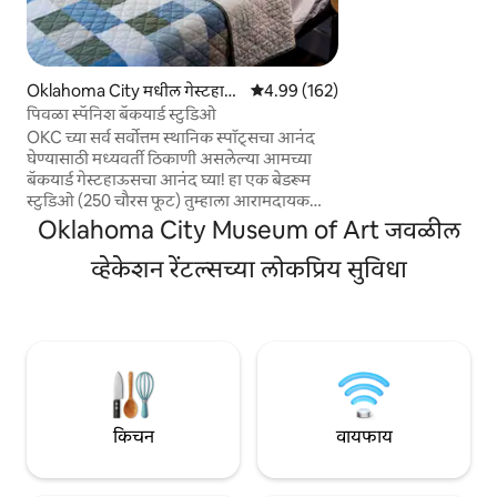
असलेल्या प्रत्येकासाठ
तरीही स्थानिक अनुभव 
ओकेसीचे सर्वोत्तम कला
खाद्यपदार्थ, जागतिक दर्
स्थानिक दुकाने, उत्सव
Oklahoma City मधील गेस्टहाऊ
5 पैकी 4.99 सरासरी रेटिंग, 162 रिव्ह्यूज
4.99 (162)
बऱ्याच गोष्टींसाठी फक
स
पिवळा स्पॅनिश बॅकयार्ड स्टुडिओ
डाउनटाउन OKC 5 मिनिटा
OKC च्या सर्व सर्वोत्तम स्थानिक स्पॉट्सचा आनंद
घेण्यासाठी मध्यवर्ती ठिकाणी असलेल्या आमच्या
बॅकयार्ड गेस्टहाऊसचा आनंद घ्या! हा एक बेडरूम
स्टुडिओ (250 चौरस फूट) तुम्हाला आरामदायक
वास्तव्यासाठी आवश्यक असलेल्या सर्व गोष्टींचा
Oklahoma City Museum of Art जवळील
विचार करण्यासाठी विचारपूर्वक डिझाईन केला गेला
आहे - कॉफी, स्नॅक्स, आरामदायक बेडिंग आणि बरेच
व्हेकेशन रेंटल्सच्या लोकप्रिय सुविधा
काही! हे गेस्टहाऊस आमच्या घराच्या मागे लपलेले
आहे जे अतिरिक्त सुरक्षा प्रदान करते. आम्ही मुख्य घर
आणि बॅकयार्डचा ताबा घेतो. आमच्याकडे एक
मैत्रीपूर्ण ग्रेट डेन (विन्स्टन) आहे जो व्यवस्थित आहे
आणि बाहेर असताना त्याचे निरीक्षण केले जाते.
घराचा ॲक्सेस ड्राईव्हवेद्वारे आहे.
किचन
वायफाय