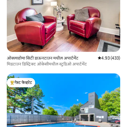
ओक्लाहोमा सिटी डाऊनटाउन मधील अपार्टमेंट
5 पैकी 4.93 सरासरी 
4.93 (433)
मिडटाउन डिस्ट्रिक्ट ओकेसीमधील स्टुडिओ अपार्टमेंट
गेस्ट फेव्हरेट
टॉप गेस्ट फेव्हरेट