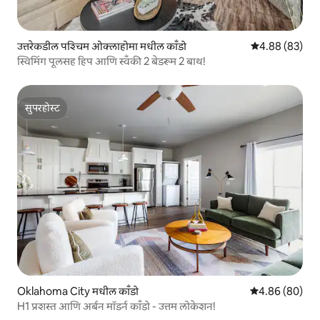
उत्तरेकडील पश्चिम ओक्लाहोमा मधील काँडो
5 पैकी 4.88 सरासरी
4.88 (83)
स्विमिंग पूलसह हिप आणि स्वँकी 2 बेडरूम 2 बाथ!
सुपरहोस्ट
सुपरहोस्ट
Oklahoma City मधील काँडो
5 पैकी 4.86 सरासरी
4.86 (80)
H1 प्रशस्त आणि अर्बन मॉडर्न काँडो - उत्तम लोकेशन!