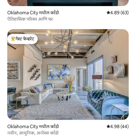
Oklahoma City मधील काँडो
5 पैकी 4.89 सरासरी
4.89 (63)
ऐतिहासिक परिसर आणि घर
गेस्ट फेव्हरेट
टॉप गेस्ट फेव्हरेट
Oklahoma City मधील काँडो
5 पैकी 4.98 सरासरी
4.98 (44)
नवीन, आधुनिक, अनोखा काँडो