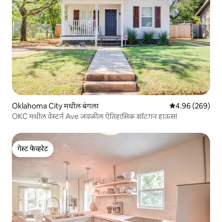
Oklahoma City मधील बंगला
5 पैकी 4.96 सरासरी 
4.96 (269)
OKC मधील वेस्टर्न Ave जवळील ऐतिहासिक शॉटगन हाऊस!
गेस्ट फेव्हरेट
गेस्ट फेव्हरेट