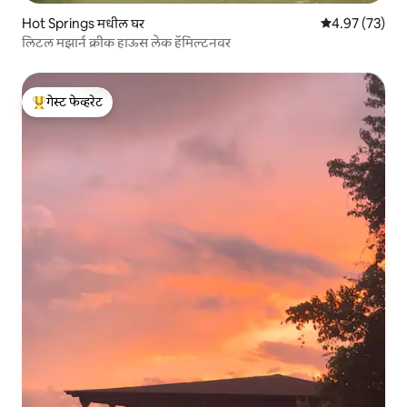
Hot Springs मधील घर
5 पैकी 4.97 सरासर
4.97 (73)
लिटल मझार्न क्रीक हाऊस लेक हॅमिल्टनवर
गेस्ट फेव्हरेट
टॉप गेस्ट फेव्हरेट