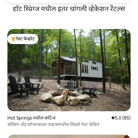
हॉट स्प्रिंग्ज मधील इतर चांगली व्हेकेशन रेंटल्स
गेस्ट फेव्हरेट
टॉप गेस्ट फेव्हरेट
Hot Springs मधील कॉटेज
5 पैकी 5.0 सरासर
5.0 (85)
सोकिंग अँड शॉप्सजवळ पाइन्समधील सिडर्स नेस्ट केबिन