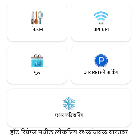
लाभ घेण्यासाठी आमच्या 
किचन
वायफाय
पूल
आवारात फ्री पार्किंग
एअर कंडिशनिंग
हॉट स्प्रिंग्ज मधील लोकप्रिय स्थळांजवळ वास्तव्य