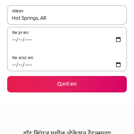
लोकेशन
जेव्हा परिणाम उपलब्ध असतील, तेव्हा वरच्या आणि खाली बाणांच्या किजसह नेव्हिगेट
चेक इन करा
चेक आऊट करा
सर्च करा
हॉट स्प्रिंग्ज मधील व्हेकेशन रेंटल्सच्या