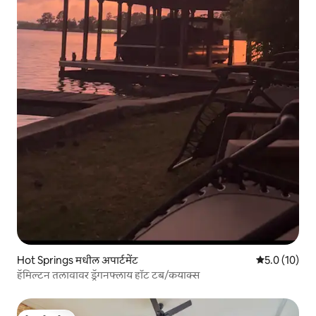
Hot Springs मधील अपार्टमेंट
5 पैकी 5.0 सरासर
5.0 (10)
हॅमिल्टन तलावावर ड्रॅगनफ्लाय हॉट टब/कयाक्स