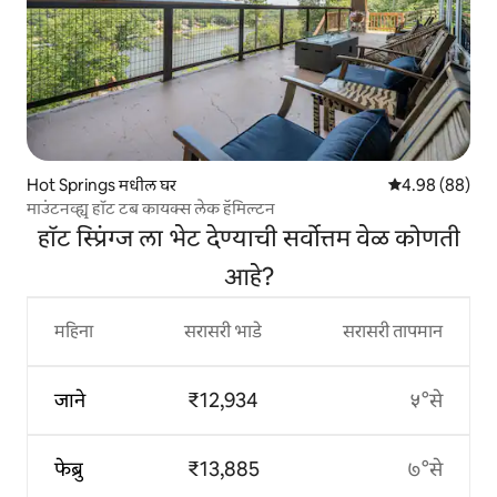
Hot Springs मधील घर
5 पैकी 4.98 सरासरी
4.98 (88)
माउंटनव्ह्यू हॉट टब कायक्स लेक हॅमिल्टन
हॉट स्प्रिंग्ज ला भेट देण्याची सर्वोत्तम वेळ कोणती
आहे?
महिना
सरासरी भाडे
सरासरी तापमान
जाने
₹12,934
५°से
फेब्रु
₹13,885
७°से