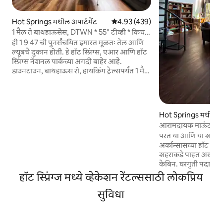
Hot Springs मधील अपार्टमेंट
5 पैकी 4.93 सरासरी रेटिंग, 439 रिव्ह्यूज
4.93 (439)
1 मैल ते बाथहाऊसेस, DTWN * 55" टीव्ही * किचन
*
ही 1 9 47 ची पुनर्संचयित इमारत मूळतः तेल आणि
ल्यूबचे दुकान होती. हे हॉट स्प्रिंग्स, एआर आणि हॉट
स्प्रिंग्स नॅशनल पार्कच्या अगदी बाहेर आहे.
डाउनटाउन, बाथहाऊस रो, हायकिंग ट्रेल्सपर्यंत 1 मैल
पुलमन रोडपासून मैल. ट्रेल हेड (नॉर्थवुड्स ट्रेल)
मॅजिक स्प्रिंग्जसाठी 4 मैल मुख्य वैशिष्ट्ये: ☀ 1
बेडरूमचे अपार्टमेंट w/क्वीन - आकाराचा बेड ☀ पूर्ण
किचन ☀ 50" Roku TV w/ HULU+ गेस्ट
Hot Springs मधील क
सबस्क्रिप्शन ☀ जलद वायफाय बिल्डिंगमध्ये ☀
आरामदायक माऊंटन के
विनामूल्य लाँड्री ☀ रेड लाईट रोस्टरमधून
परत या आणि या शांत 
स्थानिकरित्या भाजलेली कॉफी ☀ माऊंटन व्हॅली
अर्कान्सासच्या हॉट स्प्रिं
स्प्रिंग वॉटर
शहराकडे पाहत असलेल
केबिन. घरगुती पदार्थां
पर्यायदेखील असतील. का
हॉट स्प्रिंग्ज मध्ये व्हेकेशन रेंटल्ससाठी लोकप्रिय
पाहत असताना उशी - टॉ
सुविधा
तुम्ही तुमच्या विशेष व्
आराम करण्यासाठी आणि
स्वतःहून येथे असाल, आम
करण्यासाठी आणि ऑफर क