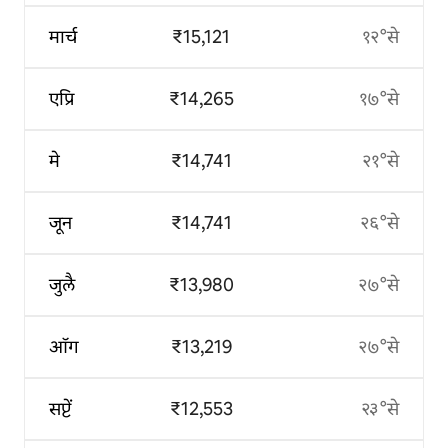
मार्च
₹15,121
१२°से
एप्रि
₹14,265
१७°से
मे
₹14,741
२१°से
जून
₹14,741
२६°से
जुलै
₹13,980
२७°से
ऑग
₹13,219
२७°से
सप्टें
₹12,553
२३°से