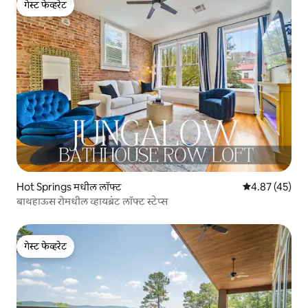
गेस्ट फेव्हरेट
गेस्ट फेव्हरेट
Hot Springs मधील लॉफ्ट
5 पैकी 4.87 सरासर
4.87 (45)
बाथहाऊस रोमधील व्हायब्रंट लॉफ्ट स्टेप्स
गेस्ट फेव्हरेट
गेस्ट फेव्हरेट