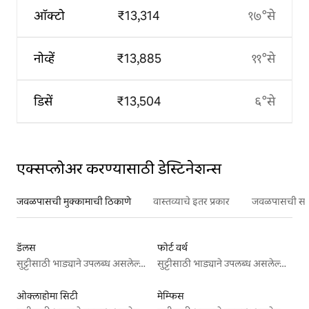
ऑक्टो
₹13,314
१७°से
नोव्हें
₹13,885
११°से
डिसें
₹13,504
६°से
एक्सप्लोअर करण्यासाठी डेस्टिनेशन्स
जवळपासची मुक्कामाची ठिकाणे
वास्तव्याचे इतर प्रकार
जवळपासची सर्वो
डॅलस
फोर्ट वर्थ
सुट्टीसाठी भाड्याने उपलब्ध असलेल्या जागा
सुट्टीसाठी भाड्याने उपलब्ध असलेल्या जागा
ओक्लाहोमा सिटी
मेम्फिस