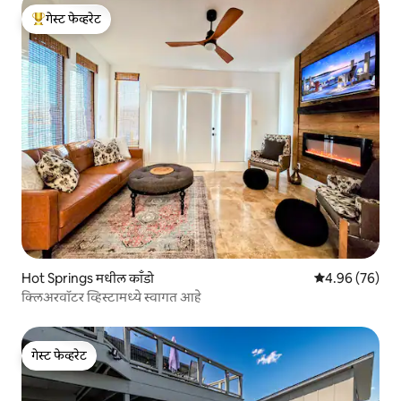
गेस्ट फेव्हरेट
टॉप गेस्ट फेव्हरेट
Hot Springs मधील काँडो
5 पैकी 4.96 सरासरी
4.96 (76)
क्लिअरवॉटर व्हिस्टामध्ये स्वागत आहे
गेस्ट फेव्हरेट
गेस्ट फेव्हरेट