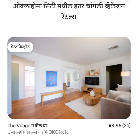
ओक्लाहोमा सिटी मधील इतर चांगली व्हेकेशन
रेंटल्स
गेस्ट फेव्हरेट
गेस्ट फेव्हरेट
The Village मधील घर
5 पैकी 4.96 सरासरी
4.96 (24)
द बाऊहॉस हाऊस - वॉर्म OKC रिट्रीट