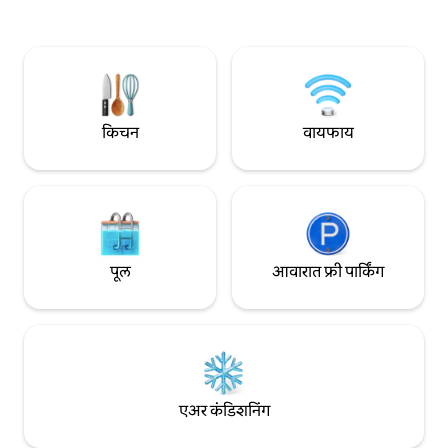
आहे जे अतिरिक्त सुरक्षा प्रदान करते. आम्ही मुख्य घर
आणि बॅकयार्डचा ताबा घेतो. आमच्याकडे एक
मैत्रीपूर्ण ग्रेट डेन (विन्स्टन) आहे जो व्यवस्थित आहे
आणि बाहेर असताना त्याचे निरीक्षण केले जाते.
घराचा ॲक्सेस ड्राईव्हवेद्वारे आहे.
किचन
वायफाय
पूल
आवारात फ्री पार्किंग
एअर कंडिशनिंग