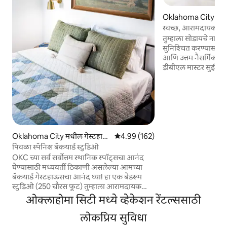
Oklahoma City मधील
स
स्वच्छ, आरामदायक वात
जाता येईल | 2 मास्टर स
तुम्हाला सोडायचे नाही
सुनिश्चित करण्यासाठी 
आणि उत्तम नैसर्गिक प्र
डीबीएल मास्टर सुईट डब
इनसूट खाजगी बाथ्स हे 2
किंवा ओकेसीच्या मध्यभाग
असलेल्या प्रत्येकासाठ
तरीही स्थानिक अनुभव 
ओकेसीचे सर्वोत्तम कला
खाद्यपदार्थ, जागतिक दर्
स्थानिक दुकाने, उत्सव
Oklahoma City मधील गेस्टहाऊ
5 पैकी 4.99 सरासरी रेटिंग, 162 रिव्ह्यूज
4.99 (162)
बऱ्याच गोष्टींसाठी फक
स
पिवळा स्पॅनिश बॅकयार्ड स्टुडिओ
डाउनटाउन OKC 5 मिनिटा
OKC च्या सर्व सर्वोत्तम स्थानिक स्पॉट्सचा आनंद
घेण्यासाठी मध्यवर्ती ठिकाणी असलेल्या आमच्या
बॅकयार्ड गेस्टहाऊसचा आनंद घ्या! हा एक बेडरूम
स्टुडिओ (250 चौरस फूट) तुम्हाला आरामदायक
वास्तव्यासाठी आवश्यक असलेल्या सर्व गोष्टींचा
ओक्लाहोमा सिटी मध्ये व्हेकेशन रेंटल्ससाठी
विचार करण्यासाठी विचारपूर्वक डिझाईन केला गेला
आहे - कॉफी, स्नॅक्स, आरामदायक बेडिंग आणि बरेच
लोकप्रिय सुविधा
काही! हे गेस्टहाऊस आमच्या घराच्या मागे लपलेले