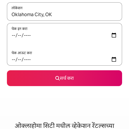
लोकेशन
जेव्हा परिणाम उपलब्ध असतील, तेव्हा वरच्या आणि खाली बाणांच्या किजसह नेव्हिगेट
चेक इन करा
चेक आऊट करा
सर्च करा
ओक्लाहोमा सिटी मधील व्हेकेशन रेंटल्सच्या