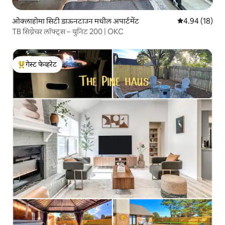
ओक्लाहोमा सिटी डाऊनटाउन मधील अपार्टमेंट
5 पैकी 4.94 सरासर
4.94 (18)
TB सिग्नेचर लॉफ्ट्स – युनिट 200 | OKC
गेस्ट फेव्हरेट
टॉप गेस्ट फेव्हरेट