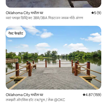
Oklahoma City मधील घर
5 पैकी 5 सरा
5 (9)
व्वा! प्लाझा डिस्ट्रिक्ट 3BR/3BA मिडटाउन जवळ मोठे अंगण
गेस्ट फेव्हरेट
गेस्ट फेव्हरेट
Oklahoma City मधील घर
5 पैकी 4.87 सरासरी 
4.87 (159)
लक्झरी ओएसिस हॉट टब/पूल / लेक @OKC