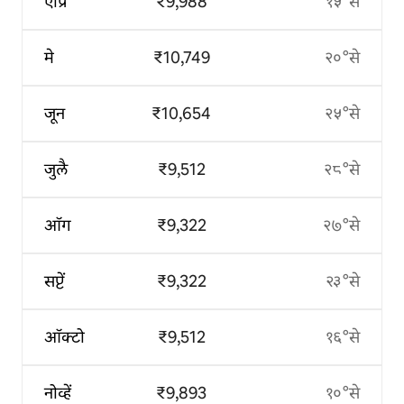
एप्रि
₹9,988
१५°से
मे
₹10,749
२०°से
जून
₹10,654
२५°से
जुलै
₹9,512
२८°से
ऑग
₹9,322
२७°से
सप्टें
₹9,322
२३°से
ऑक्टो
₹9,512
१६°से
नोव्हें
₹9,893
१०°से