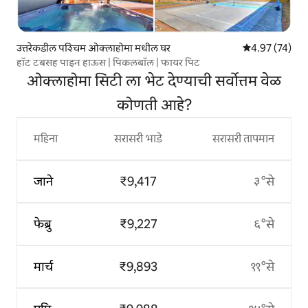
उत्तरेकडील पश्चिम ओक्लाहोमा मधील घर
5 पैकी 4.97 सरासर
4.97 (74)
हॉट टबसह पाइन हाऊस | पिकलबॉल | फायर पिट
ओक्लाहोमा सिटी ला भेट देण्याची सर्वोत्तम वेळ
कोणती आहे?
महिना
सरासरी भाडे
सरासरी तापमान
जाने
₹9,417
३°से
फेब्रु
₹9,227
६°से
मार्च
₹9,893
११°से