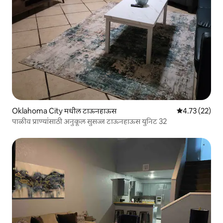
Oklahoma City मधील टाऊनहाऊस
5 पैकी 4.73 सरासर
4.73 (22)
पाळीव प्राण्यांसाठी अनुकूल सुसज्ज टाऊनहाऊस युनिट 32