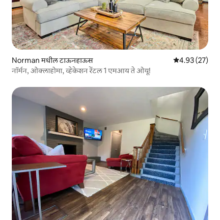
Norman मधील टाऊनहाऊस
5 पैकी 4.93 सरासर
4.93 (27)
नॉर्मन, ओक्लाहोमा, व्हेकेशन रेंटल 1 एमआय ते ओयू!