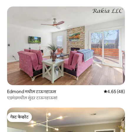
Edmond मधील टाऊनहाऊस
5 पैकी 4.65 सरासर
4.65 (48)
एडमंडमधील सुंदर टाऊनहाऊस!
गेस्ट फेव्हरेट
गेस्ट फेव्हरेट