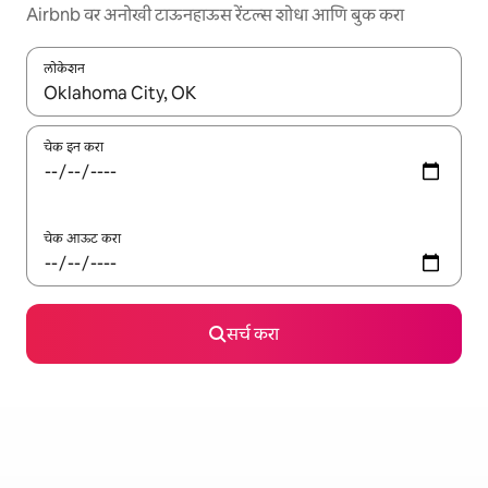
Airbnb वर अनोखी टाऊनहाऊस रेंटल्स शोधा आणि बुक करा
लोकेशन
जेव्हा परिणाम उपलब्ध असतील, तेव्हा वरच्या आणि खाली बाणांच्या किजसह नेव्हिगेट
चेक इन करा
चेक आऊट करा
सर्च करा