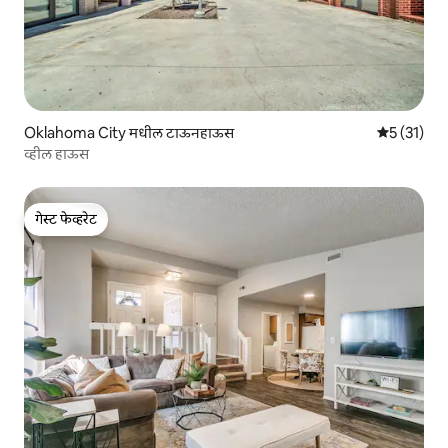
Oklahoma City मधील टाऊनहाऊस
5 पैकी 5 सरास
5 (31)
व्हील हाऊस
गेस्ट फेव्हरेट
गेस्ट फेव्हरेट