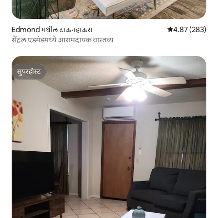
Edmond मधील टाऊनहाऊस
5 पैकी 4.87 सरासरी 
4.87 (283)
सेंट्रल एडमंडमध्ये आरामदायक वास्तव्य
सुपरहोस्ट
सुपरहोस्ट