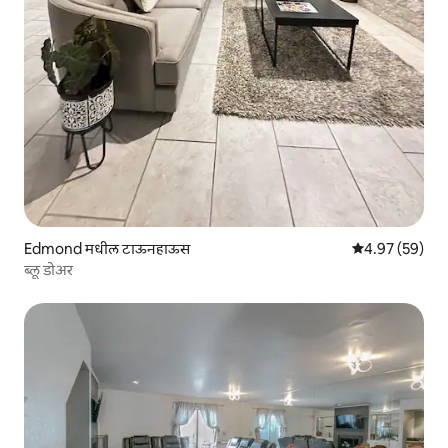
Edmond मधील टाऊनहाऊस
5 पैकी 4.97 सरासरी
4.97 (59)
ब्लू डोअर