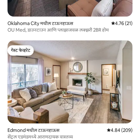
Oklahoma City मधील टाऊनहाऊस
5 पैकी 4.76 सरासर
4.76 (21)
OU Med, डाउनटाउन आणि प्लाझाजवळ लक्झरी 2BR होम
गेस्ट फेव्हरेट
गेस्ट फेव्हरेट
Edmond मधील टाऊनहाऊस
5 पैकी 4.84 सरासरी 
4.84 (209)
सेंट्रल एडमंडमध्ये आरामदायक वास्तव्य