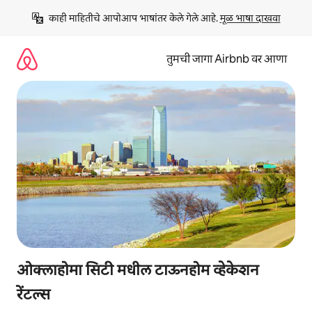
कंटेंटवर
काही माहितीचे आपोआप भाषांतर केले गेले आहे. 
मूळ भाषा दाखवा
जा
तुमची जागा Airbnb वर आणा
ओक्लाहोमा सिटी मधील टाऊनहोम व्हेकेशन
रेंटल्स