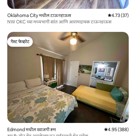
Oklahoma City मधील टाऊनहाऊस
5 पैकी 4.73 सरासर
4.73 (37)
NW OKC च्या मध्यभागी शांत आणि आरामदायक टाऊनहाऊस
गेस्ट फेव्हरेट
गेस्ट फेव्हरेट
Edmond मधील खाजगी रूम
5 पैकी 4.95 सरासरी 
4.95 (388)
रूम B: दोन बेड असलेल्या एन सुईटमध्ये थेट प्रवेश