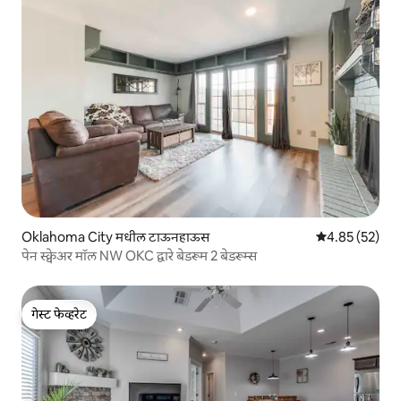
Oklahoma City मधील टाऊनहाऊस
5 पैकी 4.85 सरासर
4.85 (52)
पेन स्क्वेअर मॉल NW OKC द्वारे बेडरूम 2 बेडरूम्स
गेस्ट फेव्हरेट
गेस्ट फेव्हरेट