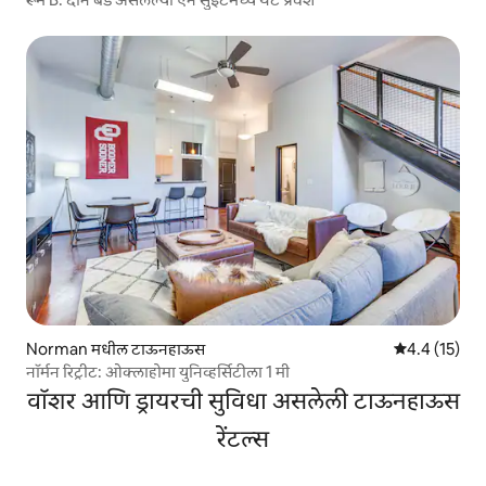
Norman मधील टाऊनहाऊस
5 पैकी 4.4 सरासर
4.4 (15)
नॉर्मन रिट्रीट: ओक्लाहोमा युनिव्हर्सिटीला 1 मी
वॉशर आणि ड्रायरची सुविधा असलेली टाऊनहाऊस
रेंटल्स