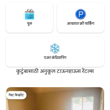
पूल
आवारात फ्री पार्किंग
एअर कंडिशनिंग
कुटुंबासाठी अनुकूल टाऊनहाऊस रेंटल्स
गेस्ट फेव्हरेट
गेस्ट फेव्हरेट