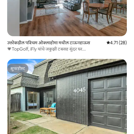
उत्तरेकडील पश्चिम ओक्लाहोमा मधील टाऊनहाऊस
5 पैकी 4.71 सरासर
4.71 (28)
💗TopGolf, iFly यांचे जकुझी टबसह सुंदर घर...
सुपरहोस्ट
सुपरहोस्ट