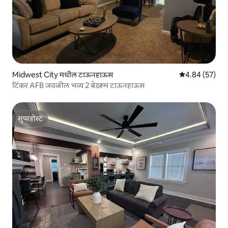
Midwest City मधील टाऊनहाऊस
5 पैकी 4.84 सरासरी
4.84 (57)
टिंकर AFB जवळील भव्य 2 बेडरूम टाऊनहाऊस
सुपरहोस्ट
सुपरहोस्ट