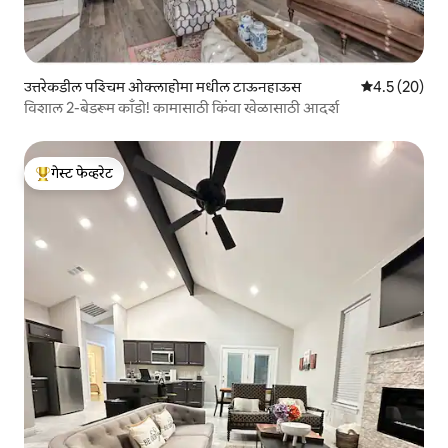
उत्तरेकडील पश्चिम ओक्लाहोमा मधील टाऊनहाऊस
5 पैकी 4.5 सरासर
4.5 (20)
विशाल 2-बेडरूम काँडो! कामासाठी किंवा खेळासाठी आदर्श
गेस्ट फेव्हरेट
टॉप गेस्ट फेव्हरेट