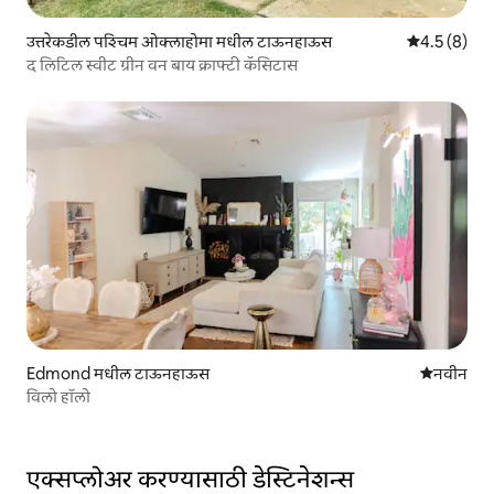
उत्तरेकडील पश्चिम ओक्लाहोमा मधील टाऊनहाऊस
5 पैकी 4.5 सरास
4.5 (8)
द लिटिल स्वीट ग्रीन वन बाय क्राफ्टी कॅसिटास
Edmond मधील टाऊनहाऊस
नवीन राहण्
नवीन
विलो हॉलो
एक्सप्लोअर करण्यासाठी डेस्टिनेशन्स