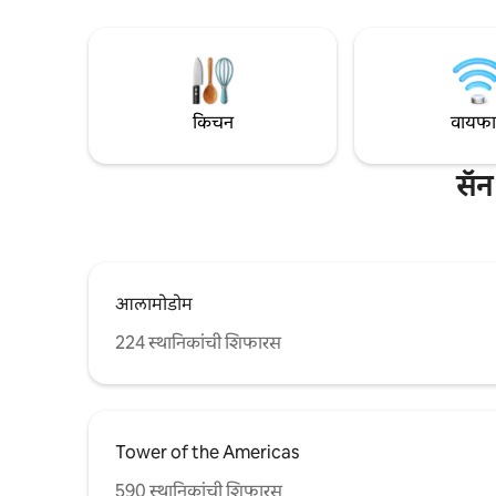
आनंद घ्या. डाउनटाउन सॅन अँटोनिओपासून फक्त
दिसतात. कव्
25 मिनिटे आणि ला वर्नियापासून 12 मिनिटे, ही इतर
आनंद घ्या.
कोणत्याही ठिकाणापेक्षा वेगळी एक अविस्मरणीय
सुट्टी आहे.
किचन
वायफ
सॅन
आलामोडोम
224 स्थानिकांची शिफारस
Tower of the Americas
590 स्थानिकांची शिफारस