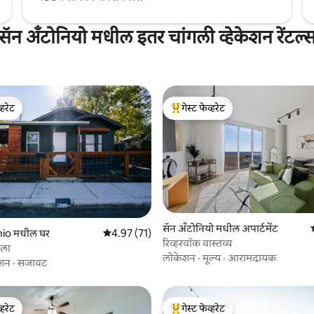
सॅन अँटोनियो मधील इतर चांगली व्हेकेशन रेंटल्
्हरेट
गेस्ट फेव्हरेट
व्हरेट
टॉप गेस्ट फेव्हरेट
सॅन अँटोनियो मधील अपार्टमेंट
 रिव्ह्यूज
io मधील घर
5 पैकी 4.97 सरासरी रेटिंग, 71 रिव्ह्यूज
4.97 (71)
रिव्हरवॉक वास्तव्य
गला
लोकेशन
·
मूल्य
·
आरामदायक
शन
·
सजावट
्हरेट
गेस्ट फेव्हरेट