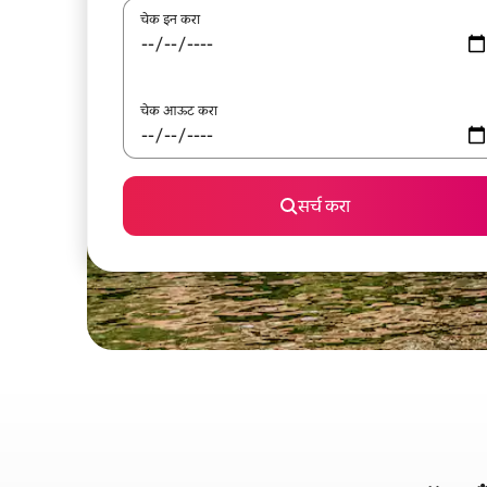
चेक इन करा
चेक आऊट करा
सर्च करा