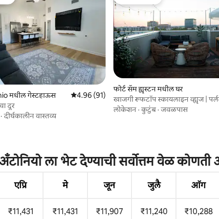
व्हरेट
टॉप गेस्ट फेव्हरेट
फोर्ट सॅम ह्यूस्टन मधील घर
6 रिव्ह्यूज
io मधील गेस्टहाऊस
5 पैकी 4.96 सरासरी रेटिंग, 91 रिव्ह्यूज
4.96 (91)
खाजगी रूफटॉप स्कायलाइन व्ह्यूज | पर्ल
ा दूर
जा
लोकेशन
·
कुटुंब
·
जवळपास
·
दीर्घकालीन वास्तव्य
अँटोनियो ला भेट देण्याची सर्वोत्तम वेळ कोणती
एप्रि
मे
जून
जुलै
ऑग
₹11,431
₹11,431
₹11,907
₹11,240
₹10,288