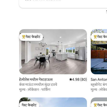
गेस्ट फेव्हरेट
गेस्ट फेव
टॉप गेस्ट फेव्हरेट
टॉप गेस्ट फे
हेलोतेस मधील गेस्टहाऊस
5 पैकी 4.98 सरासरी रेटिंग, 80
4.98 (80)
San Anton
कॅश माऊंटनमधील सुंदर दृश्ये
ब्लूबोनेट बं
मूल्य
·
लोकेशन
·
पार्किंग
मूल्य
·
लोके
गेस्ट फेव्हरेट
गेस्ट फेव