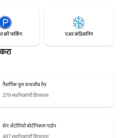
निश्चित
चालणे(0.7 मैल) •ब्लू स्टार आर्ट्स कॉम्प्लेक्स: 9
मिनिटे चालणे(0.4 मैल)
/ फ्रीमन कॉल
d AFB - 11.7
फ्री पार्किंग
एअर कंडिशनिंग
 करा
नैसर्गिक पूल वन्यजीव रँच
279 स्थानिकांची शिफारस
सॅन अँटोनियो बोटॅनिकल गार्डन
487 स्थानिकांची शिफारस