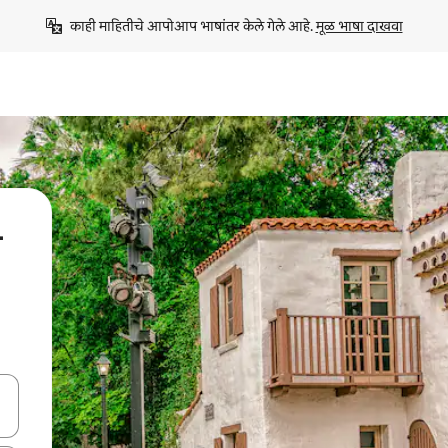
काही माहितीचे आपोआप भाषांतर केले गेले आहे. 
मूळ भाषा दाखवा
न
ा किजसह नेव्हिगेट करा किंवा स्पर्शाने स्वाइप जेश्चर्स वापरून एक्सप्लोर करा.