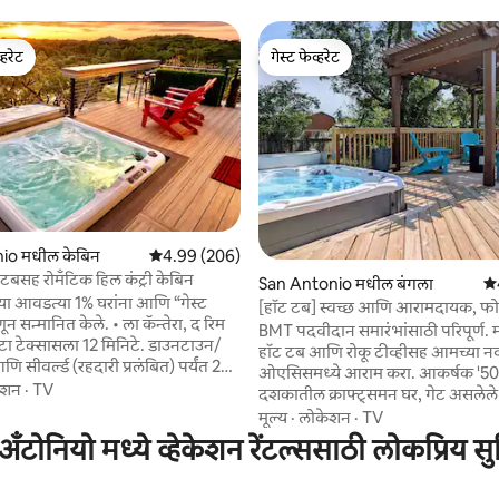
्हरेट
गेस्ट फेव्हरेट
व्हरेट
गेस्ट फेव्हरेट
 रिव्ह्यूज
io मधील केबिन
5 पैकी 4.99 सरासरी रेटिंग, 206 रिव्ह्यूज
4.99 (206)
टबसह रोमँटिक हिल कंट्री केबिन
San Antonio मधील बंगला
5 
या आवडत्या 1% घरांना आणि “गेस्ट
[हॉट टब] स्वच्छ आणि आरामदायक, फोर्
मानित केले. • ला कॅन्तेरा, द रिम
जवळ
BMT पदवीदान समारंभांसाठी परिपूर्ण. मोठ्या डेक,
ा टेक्सासला 12 मिनिटे. डाउनटाउन/
हॉट टब आणि रोकू टीव्हीसह आमच्या नव
ि सीवर्ल्ड (रहदारी प्रलंबित) पर्यंत 25
ओएसिसमध्ये आराम करा. आकर्षक '50 
ेशन
·
TV
दशकातील क्राफ्ट्समन घर, गेट असलेल
च्या वेळी स्टार्स आणि ग्रहाचा आनंद घ्या •
पार्किंग, शहराच्या मुख्य भागाजवळ, लष्
मूल्य
·
लोकेशन
·
TV
लक्षण शहरात फक्त 15 मिनिटांच्या
तळांजवळ आणि आकर्षणांपर्यंत सहज प्रवेश.
अँटोनियो मध्ये व्हेकेशन रेंटल्ससाठी लोकप्रिय स
. • हॉट टबमध्ये आराम करा
आसपासच्या परिसरात राहणाऱ्या स्थानिका
िल कंट्री रात्री स्टार्स आणि ग्रहाचा आनंद
मालकीचे/संचालित आहे - आम्ही वैयक्ति
 खोऱ्यात हरिण आणि तुर्की अनेकदा