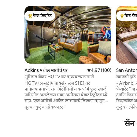
गेस्ट फेव्हरेट
गेस्ट फेव
टॉप गेस्ट फेव्हरेट
टॉप गेस्ट फे
Adkins मधील मातीचे घर
5 पैकी 4.97 सरासरी रेटिंग, 100
4.97 (100)
San Anton
भूमिगत बंकर HGTV वर दाखवल्याप्रमाणे
खाजगी हॉट 
HGTV एक्सट्रीम बायर्स क्लब S1 E1 वर
• Airbnb च्
पाहिल्याप्रमाणे. सॅन अँटोनियो जवळ 14 फूट खाली
फेव्हरेट” म्हणून सन्
जमिनीत असलेल्या एका अनोख्या बंकर रिट्रीटमध्ये
आणि फिएस्ट
राहा. एक अनोखे आर्केड लपण्याचे ठिकाण म्हणून
रिव्हरवॉक आण
डिझाइन केलेल्या या वास्तव्याच्या जागेत क्लासिक
मिनिटे • हॉट टबमध्ये आराम करा आणि स्पष्ट हिल
मूल्य
·
कुटुंब
·
ब्रेकफास्ट
कुटुंब
·
लोक
गेम, टीव्हीसह आरामदायक लाउंज, बंक-शैलीतील
कंट्री रात्री
झोपण्याची व्यवस्था आणि सोप्या जेवणासाठी एक
बोर्नच्या वि
सॅन 
छोटे स्वयंपाकघर आहे. जमिनीवर, फायर पिटजवळ
अंतरावर एक तारीख ठेवा
आराम करा, ग्रिलवर स्वयंपाक करा किंवा छत
आणि स्पष्ट ह
असलेल्या पॅव्हिलियनमध्ये शांत ग्रामीण दृश्यांचा
घ्या. खालील