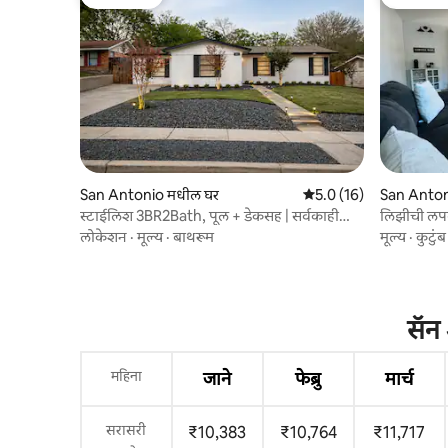
गेस्ट फेव्हरेट
टॉप गेस्ट फे
San Antonio मधील घर
5 पैकी 5.0 सरासरी रेटिंग, 1
5.0 (16)
San Anton
स्टाईलिश 3BR2Bath, पूल + डेकसह | सर्वकाही
लिझीची लपव
जवळपास
लोकेशन
·
मूल्य
·
बाथरूम
मूल्य
·
कुटुंब
सॅन 
महिना
जाने
फेब्रु
मार्च
सरासरी
₹10,383
₹10,764
₹11,717