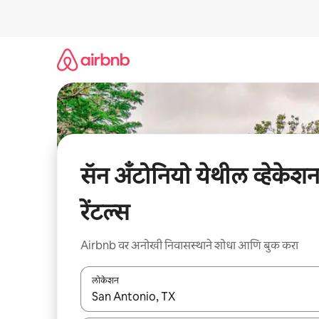
कंटेंटवर
जा
सॅन अँटोनियो येथील व्हेकेश
रेंटल्स
Airbnb वर अनोखी निवासस्थाने शोधा आणि बुक करा
लोकेशन
जेव्हा परिणाम उपलब्ध असतील, तेव्हा वरच्या आणि खाली बाणांच्य