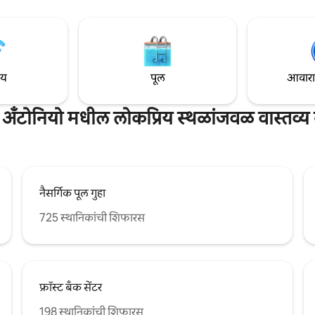
आमच्या गेस्ट्ससाठी दर्जेदार वास्तव्य सु
हर केलेल्या डेकखाली तुमच्या कॉफीचा
करतो. अलामो/रिव्हरवॉक/डाउनटाउन - 2.7 मैल
अलामोदोम - 1.2 मैल फ्रॉस्ट बँक सेंटर 
- 2.7 मैल फूट सॅम - 3.2 मैल Lacklan
मैल
ाय
पूल
आवारात 
 अँटोनियो मधील लोकप्रिय स्थळांजवळ वास्तव्य
नैसर्गिक पूल गुहा
725 स्थानिकांची शिफारस
फ्रॉस्ट बँक सेंटर
198 स्थानिकांची शिफारस