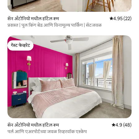
सॅन अँटोनियो मधील हॉटेल रूम
5 पैकी 4.95 सरासर
4.95 (22)
प्रशस्त | पूल किंग बेड आणि विनामूल्य पार्किंग | सॅटजवळ
गेस्ट फेव्हरेट
गेस्ट फेव्हरेट
सॅन अँटोनियो मधील हॉटेल रूम
5 पैकी 4.9 सरासर
4.9 (48)
पर्ल आणि एअरपोर्टच्या जवळ रिव्हरवॉक एस्केप