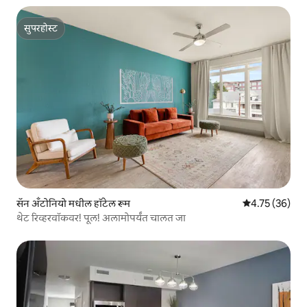
सुपरहोस्ट
सुपरहोस्ट
सॅन अँटोनियो मधील हॉटेल रूम
5 पैकी 4.75 सरासर
4.75 (36)
थेट रिव्हरवॉकवर! पूल! अलामोपर्यंत चालत जा