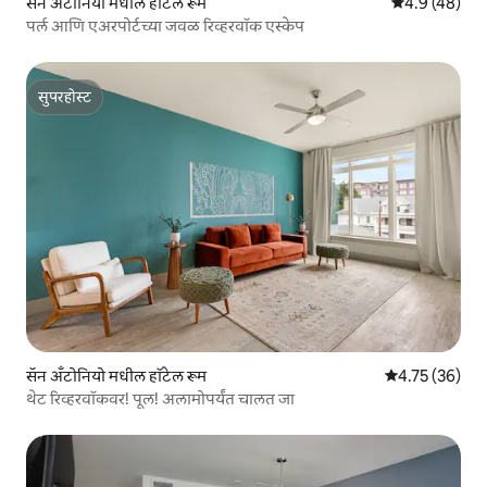
सॅन अँटोनियो मधील हॉटेल रूम
5 पैकी 4.9 सरासर
4.9 (48)
पर्ल आणि एअरपोर्टच्या जवळ रिव्हरवॉक एस्केप
सुपरहोस्ट
सुपरहोस्ट
सॅन अँटोनियो मधील हॉटेल रूम
5 पैकी 4.75 सरासर
4.75 (36)
थेट रिव्हरवॉकवर! पूल! अलामोपर्यंत चालत जा