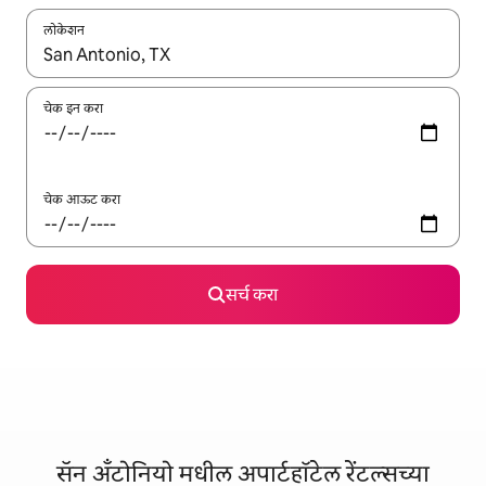
लोकेशन
जेव्हा परिणाम उपलब्ध असतील, तेव्हा वरच्या आणि खाली बाणांच्या किजसह नेव्हिगेट
चेक इन करा
चेक आऊट करा
सर्च करा
सॅन अँटोनियो मधील अपार्टहॉटेल रेंटल्सच्या