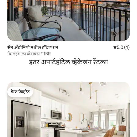
सॅन अँटोनियो मधील हॉटेल रूम
5 पैकी 5.0 सरास
5.0 (4)
विन्डहॅम ला कॅस्कडा * 1BR
इतर अपार्टहॉटेल व्हेकेशन रेंटल्स
गेस्ट फेव्हरेट
गेस्ट फेव्हरेट