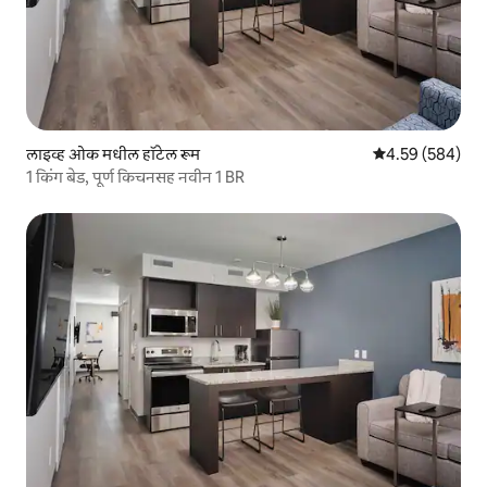
लाइव्ह ओक मधील हॉटेल रूम
5 पैकी 4.59 सरासरी 
4.59 (584)
1 किंग बेड, पूर्ण किचनसह नवीन 1 BR