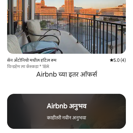
सॅन अँटोनियो मधील हॉटेल रूम
5 पैकी 5.0 सरास
5.0 (4)
विन्डहॅम ला कॅस्कडा * 1BR
Airbnb च्या इतर ऑफर्स
Airbnb अनुभव
काहीतरी नवीन अनुभवा