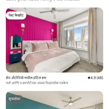
गेस्ट फेव्हरेट
गेस्ट फेव्हरेट
सॅन अँटोनियो मधील हॉटेल रूम
5 पैकी 4.9 सरासर
4.9 (48)
पर्ल आणि एअरपोर्टच्या जवळ रिव्हरवॉक एस्केप
सुपरहोस्ट
सुपरहोस्ट