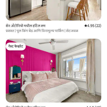
सॅन अँटोनियो मधील हॉटेल रूम
5 पैकी 4.95 सरासर
4.95 (22)
प्रशस्त | पूल किंग बेड आणि विनामूल्य पार्किंग | सॅटजवळ
गेस्ट फेव्हरेट
गेस्ट फेव्हरेट