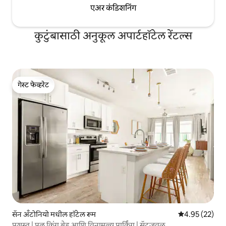
एअर कंडिशनिंग
कुटुंबासाठी अनुकूल अपार्टहॉटेल रेंटल्स
गेस्ट फेव्हरेट
गेस्ट फेव्हरेट
सॅन अँटोनियो मधील हॉटेल रूम
5 पैकी 4.95 सरासर
4.95 (22)
प्रशस्त | पूल किंग बेड आणि विनामूल्य पार्किंग | सॅटजवळ