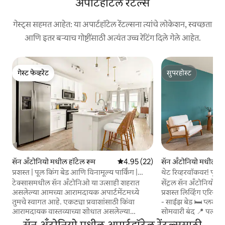
अपार्टहॉटेल रेंटल्स
गेस्ट्स सहमत आहेत: या अपार्टहॉटेल रेंटल्सना त्यांचे लोकेशन, स्वच्छता
आणि इतर बऱ्याच गोष्टींसाठी अत्यंत उच्च रेटिंग दिले गेले आहेत.
गेस्ट फेव्हरेट
सुपरहोस्ट
गेस्ट फेव्हरेट
सुपरहोस्ट
सॅन अँटोनियो मधील हॉटेल रूम
5 पैकी 4.95 सरासरी रेटिंग, 22 रिव्ह्यूज
4.95 (22)
सॅन अँटोनियो मधील हॉ
प्रशस्त | पूल किंग बेड आणि विनामूल्य पार्किंग |
थेट रिव्हरवॉकवर! पूल!
सॅटजवळ
टेक्सासमधील सॅन अँटोनिओ या उत्साही शहरात
सेंट्रल सॅन अँटोनियोमध्य
असलेल्या आमच्या आरामदायक अपार्टमेंटमध्ये
प्रशस्त लिव्हिंग एरिया 
तुमचे स्वागत आहे. एकट्या प्रवाशांसाठी किंवा
- साईझ बेड 🛏️ प्लश क
आरामदायक वास्तव्याच्या शोधात असलेल्या
सोमवारी बंद 📍 पर्लपास
जोडप्यांसाठी परिपूर्ण असे एक मोहक ठिकाण.
टीप: आमच्या लिस्टिंगच
सॅन अँटोनियो मधील अपार्टहॉटेल रेंटल्ससाठी