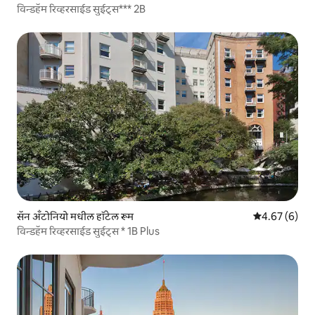
विन्डहॅम रिव्हरसाईड सुईट्स*** 2B
सॅन अँटोनियो मधील हॉटेल रूम
5 पैकी 4.67 सरास
4.67 (6)
विन्डहॅम रिव्हरसाईड सुईट्स * 1B Plus