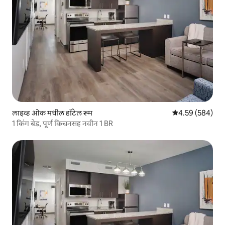
लाइव्ह ओक मधील हॉटेल रूम
5 पैकी 4.59 सरासरी 
4.59 (584)
1 किंग बेड, पूर्ण किचनसह नवीन 1 BR