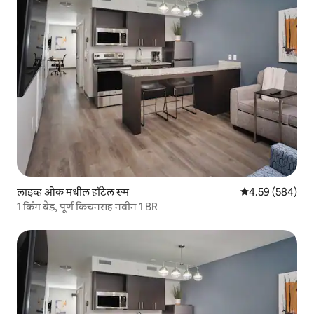
लाइव्ह ओक मधील हॉटेल रूम
5 पैकी 4.59 सरासरी 
4.59 (584)
1 किंग बेड, पूर्ण किचनसह नवीन 1 BR