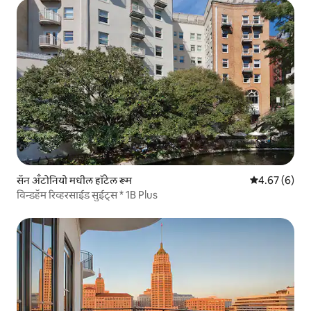
सॅन अँटोनियो मधील हॉटेल रूम
5 पैकी 4.67 सरास
4.67 (6)
विन्डहॅम रिव्हरसाईड सुईट्स * 1B Plus