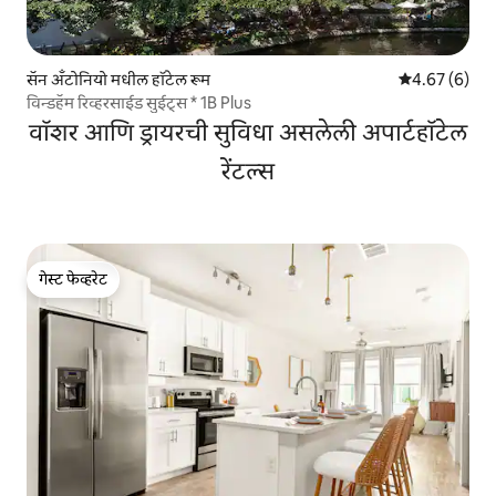
सॅन अँटोनियो मधील हॉटेल रूम
5 पैकी 4.67 सरास
4.67 (6)
विन्डहॅम रिव्हरसाईड सुईट्स * 1B Plus
वॉशर आणि ड्रायरची सुविधा असलेली अपार्टहॉटेल
रेंटल्स
गेस्ट फेव्हरेट
गेस्ट फेव्हरेट