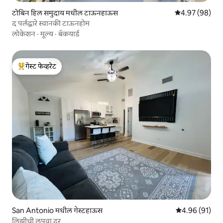
टोबिन हिल समुदाय मधील टाऊनहाऊस
5 पैकी 4.97 सरासरी
4.97 (98)
द पर्लद्वारे स्वानकी टाऊनहोम
लोकेशन
·
मूल्य
·
बॅकयार्ड
गेस्ट फेव्हरेट
टॉप गेस्ट फेव्हरेट
San Antonio मधील गेस्टहाऊस
5 पैकी 4.96 सरासर
4.96 (91)
लिझीची लपवा दूर