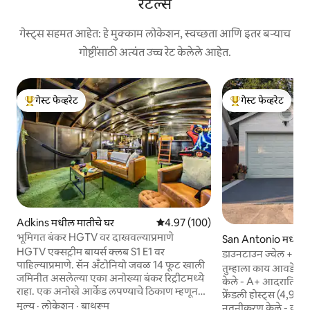
रेंटल्स
गेस्ट्स सहमत आहेत: हे मुक्काम लोकेशन, स्वच्छता आणि इतर बऱ्याच
गोष्टींसाठी अत्यंत उच्च रेट केलेले आहेत.
गेस्ट फेव्हरेट
गेस्ट फेव्हरेट
टॉप गेस्ट फेव्हरेट
टॉप गेस्ट फेव्हरेट
Adkins मधील मातीचे घर
5 पैकी 4.97 सरासरी रेटिंग, 100 रिव्ह्यूज
4.97 (100)
भूमिगत बंकर HGTV वर दाखवल्याप्रमाणे
San Antonio मधील 
HGTV एक्सट्रीम बायर्स क्लब S1 E1 वर
डाउनटाउन ज्वेल + बॅक
पाहिल्याप्रमाणे. सॅन अँटोनियो जवळ 14 फूट खाली
ट्रानक्विला]
तुम्हाला काय आवडेल - 
जमिनीत असलेल्या एका अनोख्या बंकर रिट्रीटमध्ये
केले - A+ आदरातिथ्य - सुपर रिस्पॉन्सिव्ह आणि
राहा. एक अनोखे आर्केड लपण्याचे ठिकाण म्हणून
फ्रेंडली होस्ट्स (4,99 र
डिझाइन केलेल्या या वास्तव्याच्या जागेत क्लासिक
मूल्य
·
लोकेशन
·
बाथरूम
नूतनीकरण केले - कुत्र्या