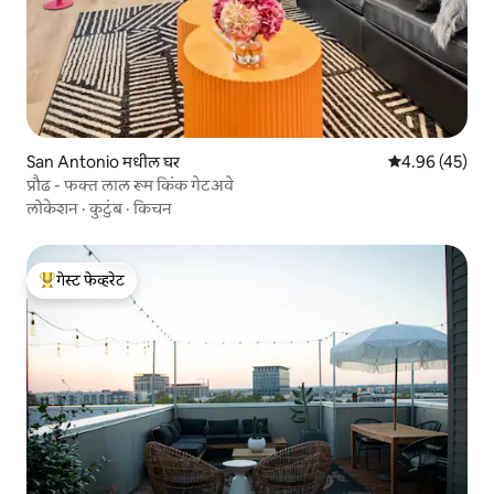
San Antonio मधील घर
5 पैकी 4.96 सरासर
4.96 (45)
प्रौढ - फक्त लाल रूम किंक गेटअवे
लोकेशन
·
कुटुंब
·
किचन
गेस्ट फेव्हरेट
टॉप गेस्ट फेव्हरेट