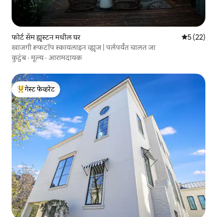
फोर्ट सॅम ह्यूस्टन मधील घर
5 पैकी 5 सरासर
5 (22)
खाजगी रूफटॉप स्कायलाइन व्ह्यूज | पर्लपर्यंत चालत जा
कुटुंब
·
मूल्य
·
आरामदायक
गेस्ट फेव्हरेट
टॉप गेस्ट फेव्हरेट