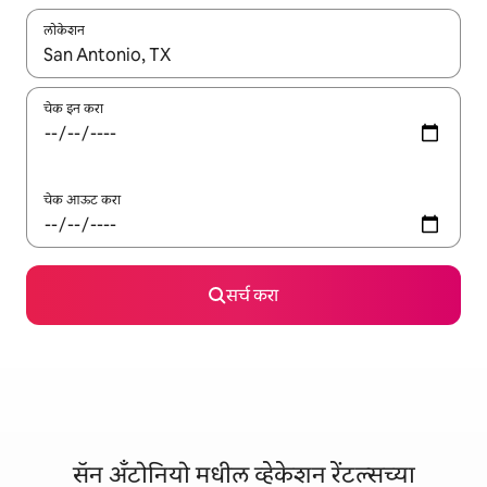
लोकेशन
जेव्हा परिणाम उपलब्ध असतील, तेव्हा वरच्या आणि खाली बाणांच्या किजसह नेव्हिगेट
चेक इन करा
चेक आऊट करा
सर्च करा
सॅन अँटोनियो मधील व्हेकेशन रेंटल्सच्या