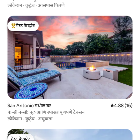
लोकेशन
·
कुटुंब
·
आसपास फिरणे
गेस्ट फेव्हरेट
टॉप गेस्ट फेव्हरेट
San Antonio मधील घर
5 पैकी 4.88 सरासर
4.88 (16)
फॅन्सी नॅन्सी: पूल आणि स्पासह पूर्णपणे टेक्सन
लोकेशन
·
कुटुंब
·
अचूकता
गेस्ट फेव्हरेट