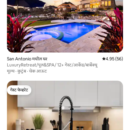
San Antonio मधील घर
5 पैकी 4.95 सरासरी
4.95 (56)
LuxuryRetreat/पूल&SPA/ 12+ गेस्ट/आर्केड/बार्बेक्यू
मूल्य
·
कुटुंब
·
चेक आऊट
गेस्ट फेव्हरेट
गेस्ट फेव्हरेट