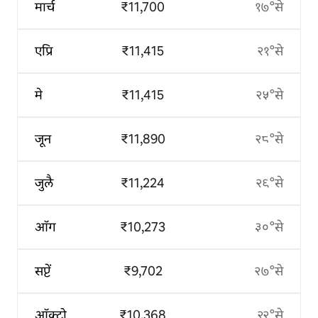
मार्च
₹11,700
१७°से
एप्रि
₹11,415
२१°से
मे
₹11,415
२५°से
जून
₹11,890
२८°से
जुलै
₹11,224
२९°से
ऑग
₹10,273
३०°से
सप्टें
₹9,702
२७°से
ऑक्टो
₹10,368
२२°से