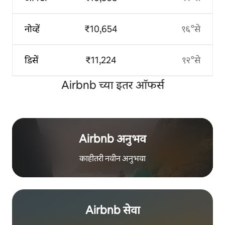
नोव्हें
₹10,654
१६°से
डिसें
₹11,224
१२°से
Airbnb च्या इतर ऑफर्स
Airbnb अनुभव
काहीतरी नवीन अनुभवा
Airbnb सेवा