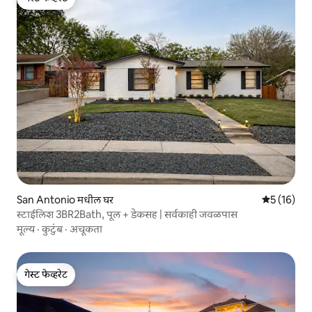
गेस्ट फेव्हरेट
San Antonio मधील घर
5 पैकी 5 सरासर
5 (16)
स्टाईलिश 3BR2Bath, पूल + डेकसह | सर्वकाही जवळपास
मूल्य
·
कुटुंब
·
अचूकता
गेस्ट फेव्हरेट
गेस्ट फेव्हरेट