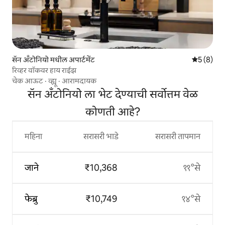
सॅन अँटोनियो मधील अपार्टमेंट
5 पैकी 5 सरा
5 (8)
रिव्हर वॉकवर हाय राईझ
चेक आऊट
·
व्ह्यू
·
आरामदायक
सॅन अँटोनियो ला भेट देण्याची सर्वोत्तम वेळ
कोणती आहे?
महिना
सरासरी भाडे
सरासरी तापमान
जाने
₹10,368
११°से
फेब्रु
₹10,749
१४°से