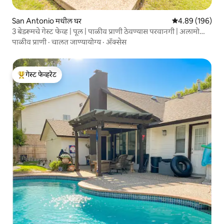
San Antonio मधील घर
5 पैकी 4.89 सरासरी 
4.89 (196)
3 बेडरूमचे गेस्ट फेव्ह | पूल | पाळीव प्राणी ठेवण्यास परवानगी | अलामो
जवळ
पाळीव प्राणी
·
चालत जाण्यायोग्य
·
ॲक्सेस
गेस्ट फेव्हरेट
टॉप गेस्ट फेव्हरेट