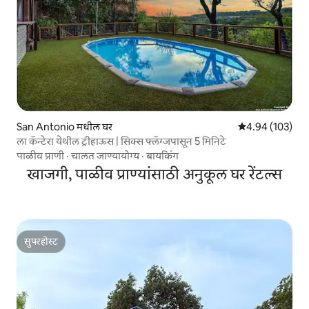
San Antonio मधील घर
5 पैकी 4.94 सरासरी 
4.94 (103)
ला कॅन्टेरा येथील ट्रीहाऊस | सिक्स फ्लॅग्जपासून 5 मिनिटे
पाळीव प्राणी
·
चालत जाण्यायोग्य
·
बायकिंग
खाजगी, पाळीव प्राण्यांसाठी अनुकूल घर रेंटल्स
सुपरहोस्ट
सुपरहोस्ट