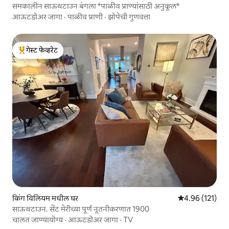
समकालीन साऊथटाउन बंगला *पाळीव प्राण्यांसाठी अनुकूल*
आऊटडोअर जागा
·
पाळीव प्राणी
·
झोपेची गुणवत्ता
गेस्ट फेव्हरेट
टॉप गेस्ट फेव्हरेट
किंग विलियम मधील घर
5 पैकी 4.96 सरासरी
4.96 (121)
साऊथटाउन. सेंट मेरीच्या पूर्ण नूतनीकरणात 1900
चालत जाण्यायोग्य
·
आऊटडोअर जागा
·
TV