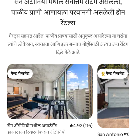
सॅन अँटोनियो मधील सर्वोत्तम रेटिंग असलेली,
पाळीव प्राणी आणायला परवानगी असलेली होम
रेंटल्स
गेस्ट्स सहमत आहेत: पाळीव प्राण्यांसाठी अनुकूल असलेल्या या घरांना
त्यांचे लोकेशन, स्वच्छता आणि इतर बऱ्याच गोष्टींसाठी अत्यंत उच्च रेटिंग
दिले गेले आहे.
गेस्ट फेव्हरेट
गेस्ट फेव्हरेट
गेस्ट फेव्हरेट
टॉप गेस्ट फेव्हरेट
सॅन अँटोनियो मधील अपार्टमेंट
5 पैकी 4.92 सरासरी रेटिंग, 116 रिव्ह्यूज
4.92 (116)
डाउनटाउन रिव्हरवॉक सॅन अँटोनियो
San Antonio मधील 