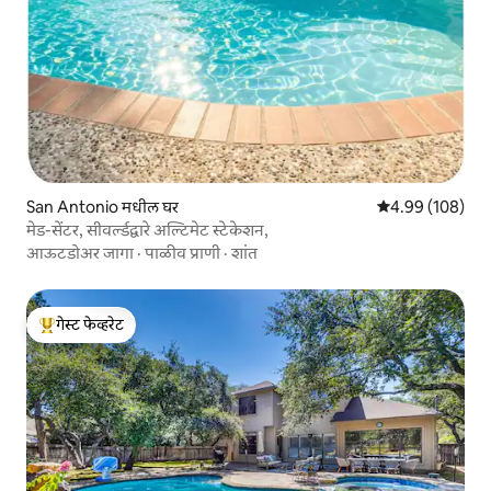
San Antonio मधील घर
5 पैकी 4.99 सरासरी 
4.99 (108)
मेड-सेंटर, सीवर्ल्डद्वारे अल्टिमेट स्टेकेशन,
आऊटडोअर जागा
·
पाळीव प्राणी
·
शांत
गेस्ट फेव्हरेट
टॉप गेस्ट फेव्हरेट