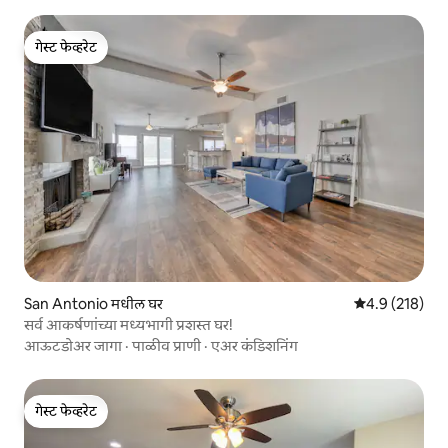
गेस्ट फेव्हरेट
गेस्ट फेव्हरेट
San Antonio मधील घर
5 पैकी 4.9 सरासरी
4.9 (218)
सर्व आकर्षणांच्या मध्यभागी प्रशस्त घर!
आऊटडोअर जागा
·
पाळीव प्राणी
·
एअर कंडिशनिंग
गेस्ट फेव्हरेट
गेस्ट फेव्हरेट