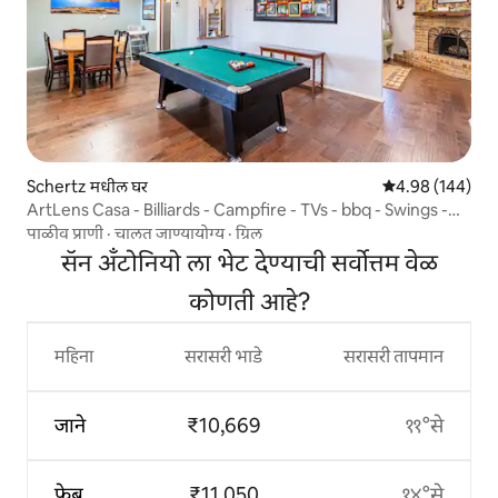
Schertz मधील घर
5 पैकी 4.98 सरासरी 
4.98 (144)
ArtLens Casa - Billiards - Campfire - TVs - bbq - Swings -
WD
पाळीव प्राणी
·
चालत जाण्यायोग्य
·
ग्रिल
सॅन अँटोनियो ला भेट देण्याची सर्वोत्तम वेळ
कोणती आहे?
महिना
सरासरी भाडे
सरासरी तापमान
जाने
₹10,669
११°से
फेब्रु
₹11,050
१४°से