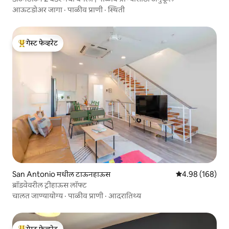
आऊटडोअर जागा
·
पाळीव प्राणी
·
स्थिती
गेस्ट फेव्हरेट
टॉप गेस्ट फेव्हरेट
San Antonio मधील टाऊनहाऊस
5 पैकी 4.98 सरासरी 
4.98 (168)
ब्रॉडवेवरील ट्रीहाऊस लॉफ्ट
चालत जाण्यायोग्य
·
पाळीव प्राणी
·
आदरातिथ्य
गेस्ट फेव्हरेट