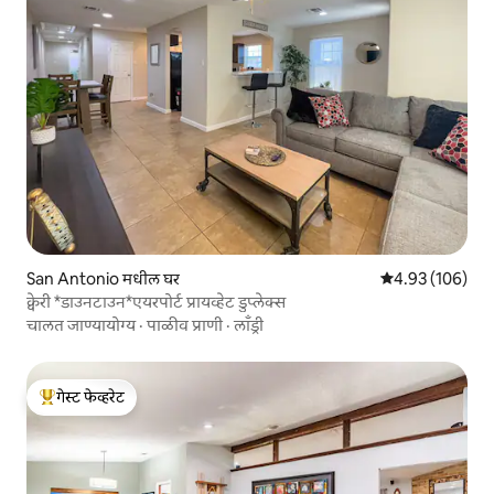
San Antonio मधील घर
5 पैकी 4.93 सरासरी 
4.93 (106)
क्वेरी *डाउनटाउन*एयरपोर्ट प्रायव्हेट डुप्लेक्स
चालत जाण्यायोग्य
·
पाळीव प्राणी
·
लाँड्री
गेस्ट फेव्हरेट
टॉप गेस्ट फेव्हरेट