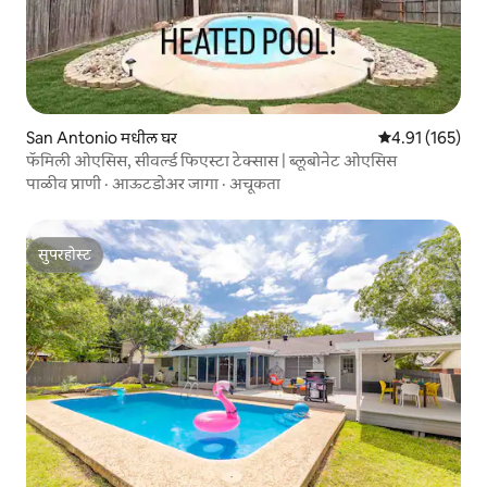
San Antonio मधील घर
5 पैकी 4.91 सरासरी
4.91 (165)
फॅमिली ओएसिस, सीवर्ल्ड फिएस्टा टेक्सास | ब्लूबोनेट ओएसिस
पाळीव प्राणी
·
आऊटडोअर जागा
·
अचूकता
सुपरहोस्ट
सुपरहोस्ट