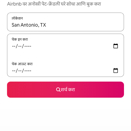
Airbnb वर अनोखी पेट-फ्रेंडली घरे शोधा आणि बुक करा
लोकेशन
जेव्हा परिणाम उपलब्ध असतील, तेव्हा वरच्या आणि खाली बाणांच्या किजसह नेव्हिगेट
चेक इन करा
चेक आऊट करा
सर्च करा