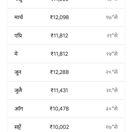
मार्च
₹12,098
१७°से
एप्रि
₹11,812
२१°से
मे
₹11,812
२५°से
जून
₹12,288
२८°से
जुलै
₹11,431
२९°से
ऑग
₹10,478
३०°से
सप्टें
₹10,002
२७°से