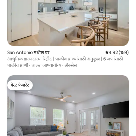
San Antonio मधील घर
5 पैकी 4.92 सरासरी 
4.92 (159)
आधुनिक डाउनटाउन रिट्रीट | पाळीव प्राण्यांसाठी अनुकूल | 6 जणांसाठी
पाळीव प्राणी
·
चालत जाण्यायोग्य
·
ॲक्सेस
गेस्ट फेव्हरेट
गेस्ट फेव्हरेट