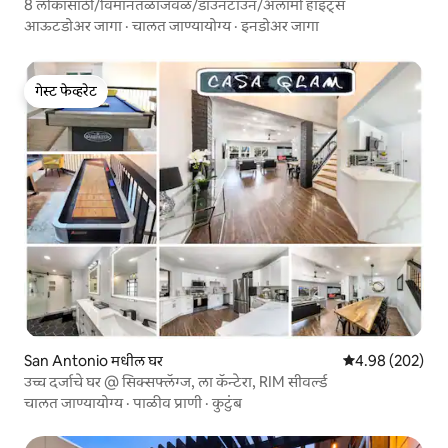
8 लोकांसाठी/विमानतळाजवळ/डाउनटाउन/अलामो हाइट्स
आऊटडोअर जागा
·
चालत जाण्यायोग्य
·
इनडोअर जागा
गेस्ट फेव्हरेट
गेस्ट फेव्हरेट
San Antonio मधील घर
5 पैकी 4.98 सरासरी 
4.98 (202)
उच्च दर्जाचे घर @ सिक्सफ्लॅग्ज, ला कॅन्टेरा, RIM सीवर्ल्ड
चालत जाण्यायोग्य
·
पाळीव प्राणी
·
कुटुंब