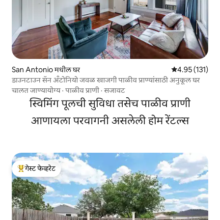
San Antonio मधील घर
5 पैकी 4.95 सरासरी
4.95 (131)
डाउनटाउन सॅन अँटोनियो जवळ खाजगी पाळीव प्राण्यांसाठी अनुकूल घर
चालत जाण्यायोग्य
·
पाळीव प्राणी
·
सजावट
स्विमिंग पूलची सुविधा तसेच पाळीव प्राणी
आणायला परवागनी असलेली होम रेंटल्स
गेस्ट फेव्हरेट
टॉप गेस्ट फेव्हरेट