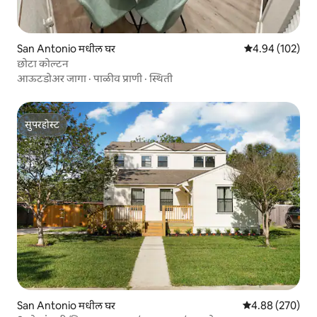
San Antonio मधील घर
5 पैकी 4.94 सरासरी 
4.94 (102)
छोटा कोल्टन
आऊटडोअर जागा
·
पाळीव प्राणी
·
स्थिती
सुपरहोस्ट
सुपरहोस्ट
San Antonio मधील घर
5 पैकी 4.88 सरासरी 
4.88 (270)