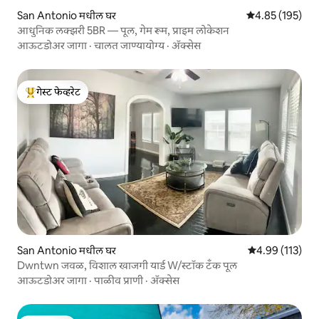
San Antonio मधील घर
5 पैकी 4.85 सरासरी 
4.85 (195)
आधुनिक लक्झरी 5BR — पूल, गेम रूम, प्राइम लोकेशन
आऊटडोअर जागा
·
चालत जाण्यायोग्य
·
ॲक्सेस
गेस्ट फेव्हरेट
टॉप गेस्ट फेव्हरेट
San Antonio मधील घर
5 पैकी 4.99 सरासरी
4.99 (113)
Dwntwn जवळ, विशाल खाजगी यार्ड W/स्टॉक टँक पूल
आऊटडोअर जागा
·
पाळीव प्राणी
·
ॲक्सेस