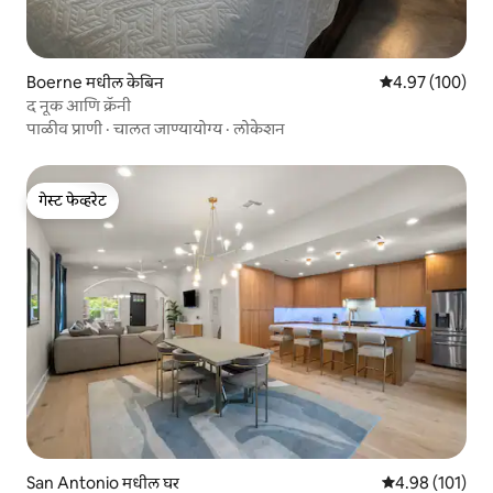
Boerne मधील केबिन
5 पैकी 4.97 सरासरी 
4.97 (100)
द नूक आणि क्रॅनी
पाळीव प्राणी
·
चालत जाण्यायोग्य
·
लोकेशन
गेस्ट फेव्हरेट
गेस्ट फेव्हरेट
San Antonio मधील घर
5 पैकी 4.98 सरासरी
4.98 (101)