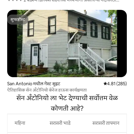
चालत जा!
सुपरहोस्ट
सुपरहोस्ट
San Antonio मधील गेस्ट सुइट
5 पैकी 4.81 सरासरी 
4.81 (285)
ऐतिहासिक सॅन अँटोनियो कॅरेज हाऊस कार्यक्षमता
सॅन अँटोनियो ला भेट देण्याची सर्वोत्तम वेळ
कोणती आहे?
महिना
सरासरी भाडे
सरासरी तापमान