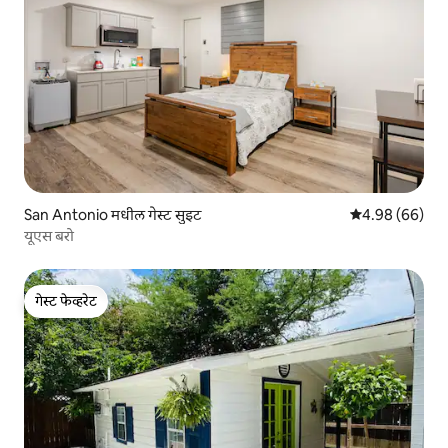
San Antonio मधील गेस्ट सुइट
5 पैकी 4.98 सरासरी
4.98 (66)
यूएस बरो
गेस्ट फेव्हरेट
गेस्ट फेव्हरेट