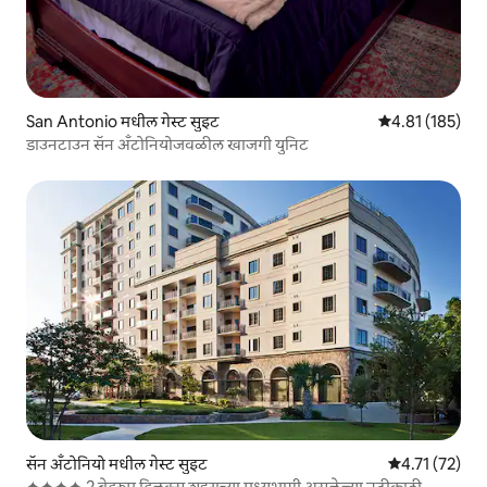
San Antonio मधील गेस्ट सुइट
5 पैकी 4.81 सरासरी
4.81 (185)
डाउनटाउन सॅन अँटोनियोजवळील खाजगी युनिट
सॅन अँटोनियो मधील गेस्ट सुइट
5 पैकी 4.71 सरासर
4.71 (72)
✦✦✦✦ 2 बेडरूम डिलक्स शहराच्या मध्यभागी असलेल्या नदीकाठी