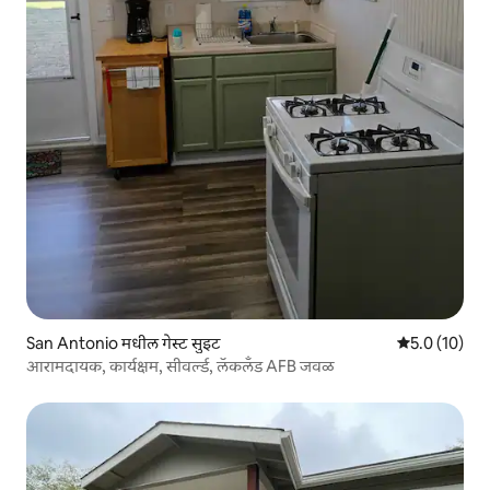
San Antonio मधील गेस्ट सुइट
5 पैकी 5.0 सरासर
5.0 (10)
आरामदायक, कार्यक्षम, सीवर्ल्ड, लॅकलँड AFB जवळ