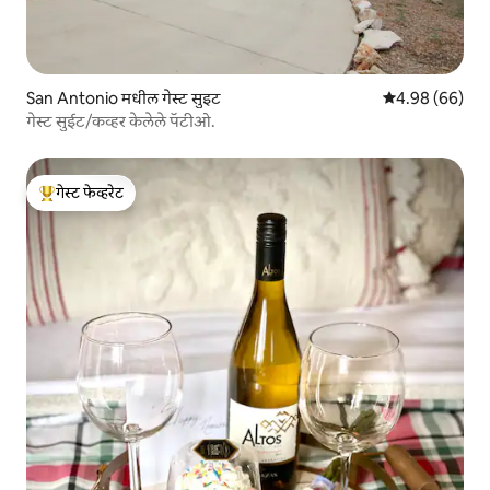
San Antonio मधील गेस्ट सुइट
5 पैकी 4.98 सरासरी
4.98 (66)
गेस्ट सुईट/कव्हर केलेले पॅटीओ.
गेस्ट फेव्हरेट
टॉप गेस्ट फेव्हरेट