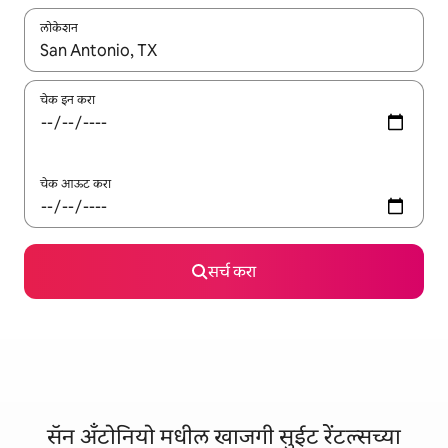
लोकेशन
जेव्हा परिणाम उपलब्ध असतील, तेव्हा वरच्या आणि खाली बाणांच्या किजसह नेव्हिगेट
चेक इन करा
चेक आऊट करा
सर्च करा
सॅन अँटोनियो मधील खाजगी सुईट रेंटल्सच्या