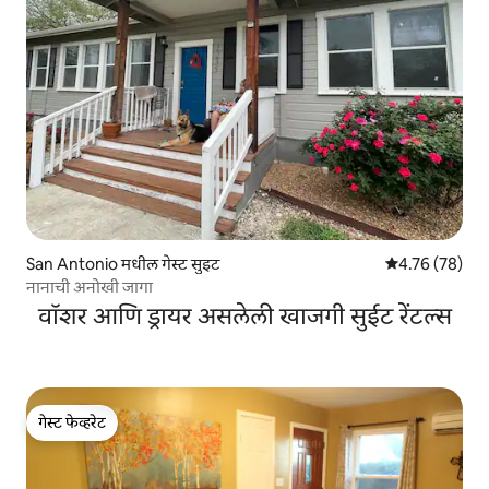
San Antonio मधील गेस्ट सुइट
5 पैकी 4.76 सरासर
4.76 (78)
नानाची अनोखी जागा
वॉशर आणि ड्रायर असलेली खाजगी सुईट रेंटल्स
गेस्ट फेव्हरेट
गेस्ट फेव्हरेट