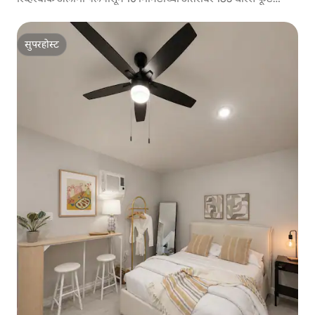
स्टुडिओ
सुपरहोस्ट
सुपरहोस्ट