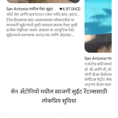
San Antonio मधील गेस्ट सुइट
5 पैकी 4.97 सरासरी रेटिंग, 442 रिव्ह्यूज
4.97 (442)
फोर्ट सॅम आणि डाउनटाउन एसए पर्यंत शांत, खाजगी
सुईट मिनिटे
टेरेल हिल्सच्या शांत आसपासच्या परिसरातील या
मध्यवर्ती सुईटमध्ये तुम्ही वास्तव्य कराल तेव्हा तुम्ही
प्रत्येक गोष्टीच्या जवळ असाल! या आधुनिक गेस्ट
सुईटमध्ये राहण्याचा आनंद घ्या आणि ॲडजस्ट
करण्यायोग्य बेस असलेल्या हाय एंड मेमरी फोम
गादीवर आरामात झोपा. शॉवर हेडखाली सुंदरपणे
अपडेट केलेल्या शॉवरमध्ये स्वतःला रीफ्रेश करा!
आम्हाला तुम्हाला होस्ट करायला आवडेल! तुम्ही फोर्ट
San Antonio मधील गे
सॅम ह्युस्टन, पर्ल, सॅन अँटोनियो प्राणीसंग्रहालय, विट
एन्चेन्टेड कॉटेजमधील 
म्युझियम, डोझम, ब्रूअरीज आणि सॅन अँटोनियोने
डॉ. बी आणि मी, डॉ. 
ऑफर केलेल्या सर्व गोष्टींपासून काही मिनिटांच्या
यांनी शेअर केलेल्या हि
अंतरावर असाल.
रोमँटिक रिट्रीट सेफ, क्ली
अनुभव शेअर करा! मोहक
घर आहे आणि गेट्सच्या
सॅन अँटोनियो मधील खाजगी सुईट रेंटल्ससाठी
उष्णकटिबंधीय नंदनवन आ
लोकप्रिय सुविधा
डाउनटाउनजवळ, आमच्या 
मध्ये जिम, एक विदेश
स्विमिंग पूल आणि स्वतः
खाजगी, लहान, आधुनिक अप