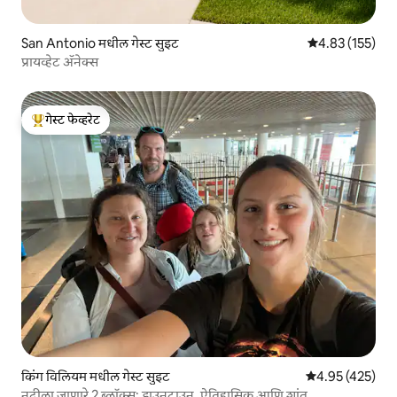
San Antonio मधील गेस्ट सुइट
5 पैकी 4.83 सरासरी
4.83 (155)
प्रायव्हेट अ‍ॅनेक्स
गेस्ट फेव्हरेट
टॉप गेस्ट फेव्हरेट
किंग विलियम मधील गेस्ट सुइट
5 पैकी 4.95 सरासरी 
4.95 (425)
नदीला जाणारे 2 ब्लॉक्स; डाउनटाउन, ऐतिहासिक आणि शांत