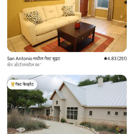
San Antonio मधील गेस्ट सुइट
5 पैकी 4.83 सरासरी
4.83 (251)
सॅन अँटॉनमधील घर '
गेस्ट फेव्हरेट
टॉप गेस्ट फेव्हरेट