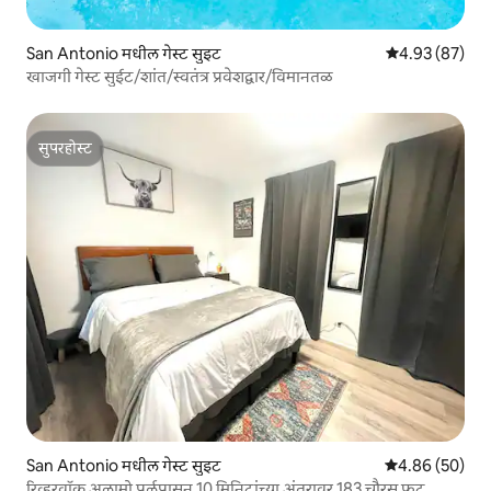
San Antonio मधील गेस्ट सुइट
5 पैकी 4.93 सरासरी
4.93 (87)
खाजगी गेस्ट सुईट/शांत/स्वतंत्र प्रवेशद्वार/विमानतळ
सुपरहोस्ट
सुपरहोस्ट
San Antonio मधील गेस्ट सुइट
5 पैकी 4.86 सरासरी
4.86 (50)
रिव्हरवॉक अलामो पर्लपासून 10 मिनिटांच्या अंतरावर 183 चौरस फूट