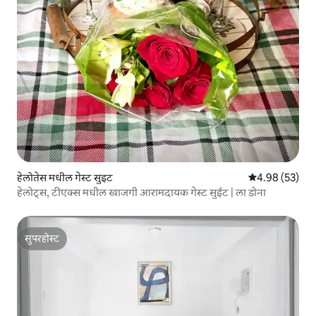
हेलोतेस मधील गेस्ट सुइट
5 पैकी 4.98 सरासरी
4.98 (53)
हेलोट्स, टीएक्स मधील खाजगी आरामदायक गेस्ट सुईट | ला डोना
सुपरहोस्ट
सुपरहोस्ट