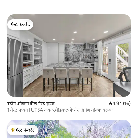
गेस्ट फेव्हरेट
गेस्ट फेव्हरेट
स्टोन ओक मधील गेस्ट सुइट
5 पैकी 4.94 सरासर
4.94 (16)
1 गेस्ट फक्त | UTSA जवळ,मेडिकल फेसेस आणि गोल्फ क्लब्ज
गेस्ट फेव्हरेट
टॉप गेस्ट फेव्हरेट