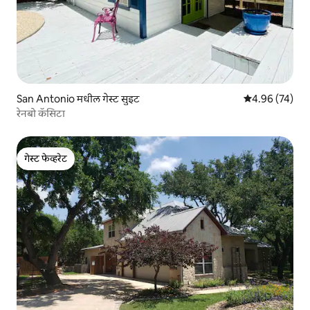
San Antonio मधील गेस्ट सुइट
5 पैकी 4.96 सरासरी
4.96 (74)
रेनबो कॅसिटा
गेस्ट फेव्हरेट
गेस्ट फेव्हरेट