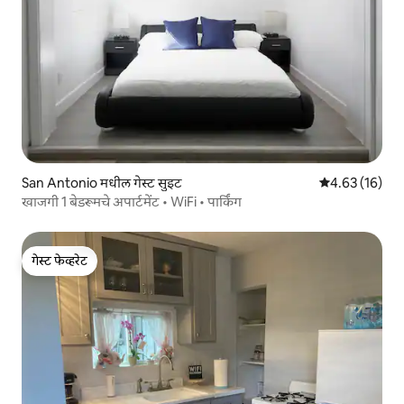
San Antonio मधील गेस्ट सुइट
5 पैकी 4.63 सरासर
4.63 (16)
खाजगी 1 बेडरूमचे अपार्टमेंट • WiFi • पार्किंग
गेस्ट फेव्हरेट
गेस्ट फेव्हरेट