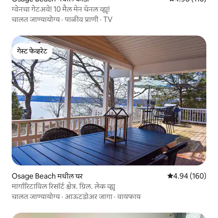
ग्वेनचा गेटअवे! 10 मैल मेन चॅनल व्ह्यू!
चालत जाण्यायोग्य
·
पाळीव प्राणी
·
TV
गेस्ट फेव्हरेट
गेस्ट फेव्हरेट
Osage Beach मधील घर
5 पैकी 4.94 सरासरी 
4.94 (160)
मार्गारिटाविल रिसॉर्ट क्षेत्र. ग्रिल. लेक व्ह्यू
चालत जाण्यायोग्य
·
आऊटडोअर जागा
·
वायफाय