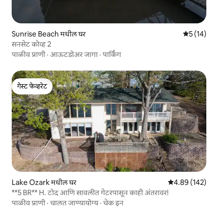
Sunrise Beach मधील घर
5 पैकी 5 सरासर
5 (14)
सनसेट कोव्ह 2
पाळीव प्राणी
·
आऊटडोअर जागा
·
पार्किंग
गेस्ट फेव्हरेट
गेस्ट फेव्हरेट
Lake Ozark मधील घर
5 पैकी 4.89 सरासरी 
4.89 (142)
**5 BR** H. टोद आणि सावलीत गेटरपासून काही अंतरावर!
पाळीव प्राणी
·
चालत जाण्यायोग्य
·
चेक इन