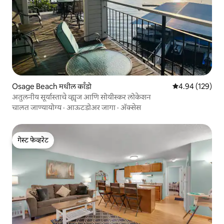
Osage Beach मधील काँडो
5 पैकी 4.94 सरासरी 
4.94 (129)
अतुलनीय सूर्यास्ताचे व्ह्यूज आणि सोयीस्कर लोकेशन
चालत जाण्यायोग्य
·
आऊटडोअर जागा
·
ॲक्सेस
गेस्ट फेव्हरेट
गेस्ट फेव्हरेट