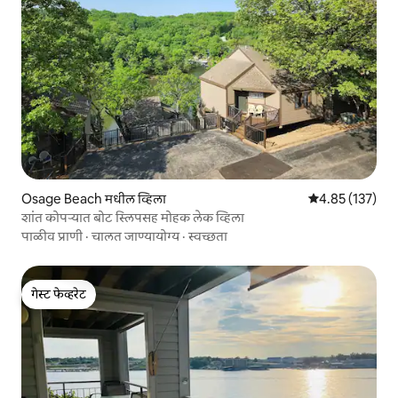
Osage Beach मधील व्हिला
5 पैकी 4.85 सरासरी
4.85 (137)
शांत कोपऱ्यात बोट स्लिपसह मोहक लेक व्हिला
पाळीव प्राणी
·
चालत जाण्यायोग्य
·
स्वच्छता
गेस्ट फेव्हरेट
गेस्ट फेव्हरेट