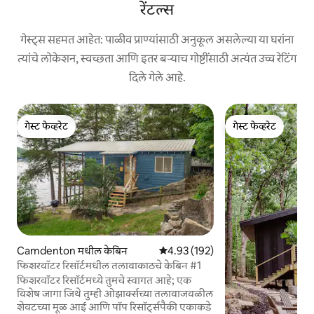
रेंटल्स
गेस्ट्स सहमत आहेत: पाळीव प्राण्यांसाठी अनुकूल असलेल्या या घरांना
त्यांचे लोकेशन, स्वच्छता आणि इतर बऱ्याच गोष्टींसाठी अत्यंत उच्च रेटिंग
दिले गेले आहे.
गेस्ट फेव्हरेट
गेस्ट फेव्हरेट
गेस्ट फेव्हरेट
गेस्ट फेव्हरेट
Camdenton मधील केबिन
5 पैकी 4.93 सरासरी रेटिंग, 192 रिव्ह्यूज
4.93 (192)
फिशरवॉटर रिसॉर्टमधील तलावाकाठचे केबिन #1
फिशरवॉटर रिसॉर्टमध्ये तुमचे स्वागत आहे; एक
विशेष जागा जिथे तुम्ही ओझार्क्सच्या तलावाजवळील
शेवटच्या मूळ आई आणि पॉप रिसॉर्ट्सपैकी एकाकडे