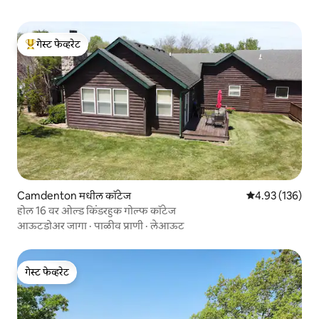
गेस्ट फेव्हरेट
टॉप गेस्ट फेव्हरेट
Camdenton मधील कॉटेज
5 पैकी 4.93 सरासरी 
4.93 (136)
होल 16 वर ओल्ड किंडरहुक गोल्फ कॉटेज
आऊटडोअर जागा
·
पाळीव प्राणी
·
लेआऊट
गेस्ट फेव्हरेट
गेस्ट फेव्हरेट