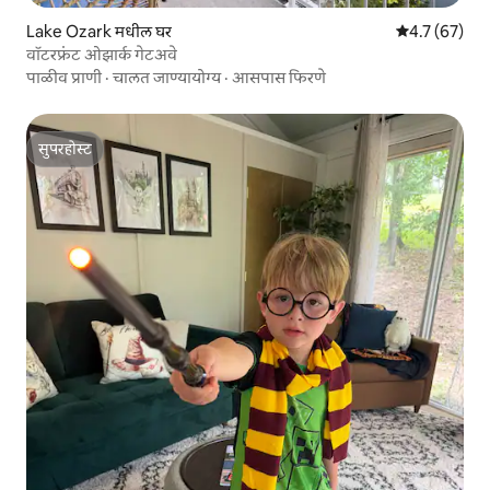
Lake Ozark मधील घर
5 पैकी 4.7 सरासर
4.7 (67)
वॉटरफ्रंट ओझार्क गेटअवे
पाळीव प्राणी
·
चालत जाण्यायोग्य
·
आसपास फिरणे
सुपरहोस्ट
सुपरहोस्ट