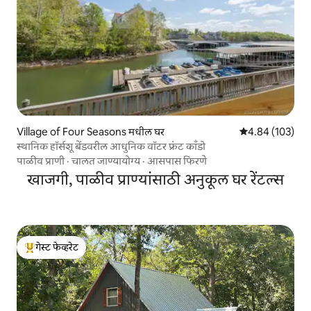
Village of Four Seasons मधील घर
5 पैकी 4.84 सरासरी 
4.84 (103)
स्थानिक हॉर्सशू बेंडवरील आधुनिक वॉटर फ्रंट काँडो
पाळीव प्राणी
·
चालत जाण्यायोग्य
·
आसपास फिरणे
खाजगी, पाळीव प्राण्यांसाठी अनुकूल घर रेंटल्स
गेस्ट फेव्हरेट
टॉप गेस्ट फेव्हरेट