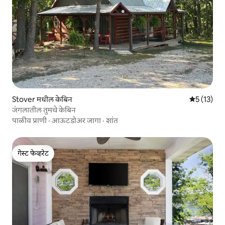
Stover मधील केबिन
5 पैकी 5 सरास
5 (13)
जंगलातील तुमचे केबिन
पाळीव प्राणी
·
आऊटडोअर जागा
·
शांत
गेस्ट फेव्हरेट
गेस्ट फेव्हरेट