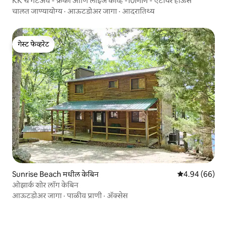
KK चे गेटअवे - फ्रँकी आणि लॉईज कोव्ह -10MM - एंटायर हाऊस
चालत जाण्यायोग्य
·
आऊटडोअर जागा
·
आदरातिथ्य
गेस्ट फेव्हरेट
गेस्ट फेव्हरेट
Sunrise Beach मधील केबिन
5 पैकी 4.94 सरासरी
4.94 (66)
ओझार्क शोर लॉग केबिन
आऊटडोअर जागा
·
पाळीव प्राणी
·
ॲक्सेस