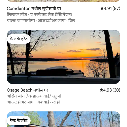
Camdenton मधील सुट्टीसाठी घर
5 पैकी 4.91 सरासर
4.91 (87)
लिलाक लॉज - ए परफेक्ट लेक डेस्टिनेशन!
चालत जाण्यायोग्य
·
आऊटडोअर जागा
·
ग्रिल
गेस्ट फेव्हरेट
गेस्ट फेव्हरेट
Osage Beach मधील घर
5 पैकी 4.93 सरासरी
4.93 (30)
ओसेज बीच लेक हाऊस वाई/ व्ह्यूज!
आऊटडोअर जागा
·
बॅकयार्ड
·
लाँड्री
गेस्ट फेव्हरेट
गेस्ट फेव्हरेट