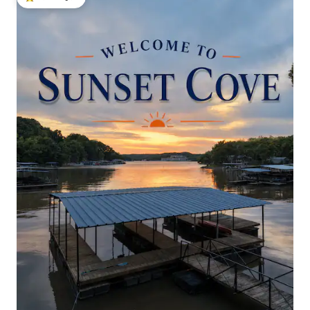
टॉप गेस्ट फेव्हरेट