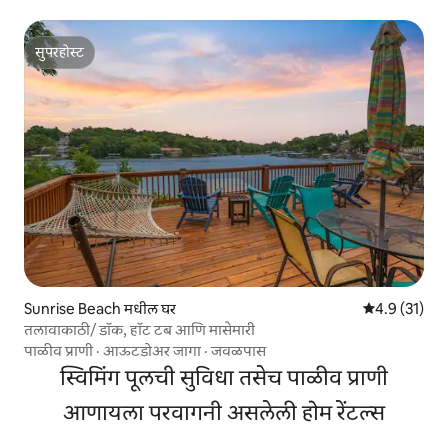
सुपरहोस्ट
सुपरहोस्ट
Sunrise Beach मधील घर
5 पैकी 4.9 सरासर
4.9 (31)
तलावाकाठी/ डॉक, हॉट टब आणि मासेमारी
पाळीव प्राणी
·
आऊटडोअर जागा
·
जवळपास
स्विमिंग पूलची सुविधा तसेच पाळीव प्राणी
आणायला परवागनी असलेली होम रेंटल्स