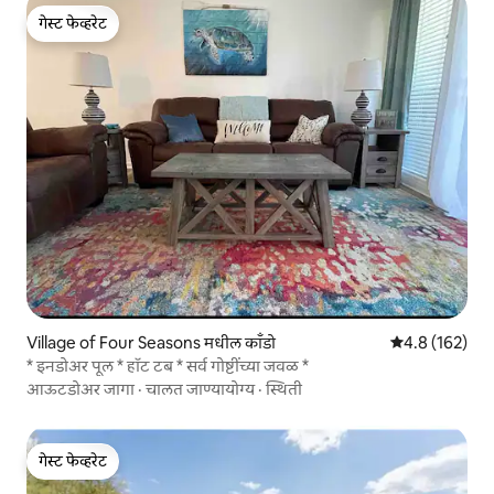
गेस्ट फेव्हरेट
गेस्ट फेव्हरेट
Village of Four Seasons मधील काँडो
5 पैकी 4.8 सरासरी
4.8 (162)
* इनडोअर पूल * हॉट टब * सर्व गोष्टींच्या जवळ *
आऊटडोअर जागा
·
चालत जाण्यायोग्य
·
स्थिती
गेस्ट फेव्हरेट
गेस्ट फेव्हरेट