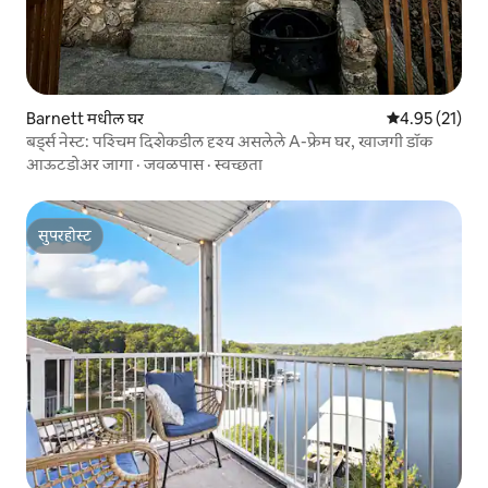
Barnett मधील घर
5 पैकी 4.95 सरासर
4.95 (21)
बर्ड्स नेस्ट: पश्चिम दिशेकडील दृश्य असलेले A-फ्रेम घर, खाजगी डॉक
आऊटडोअर जागा
·
जवळपास
·
स्वच्छता
सुपरहोस्ट
सुपरहोस्ट