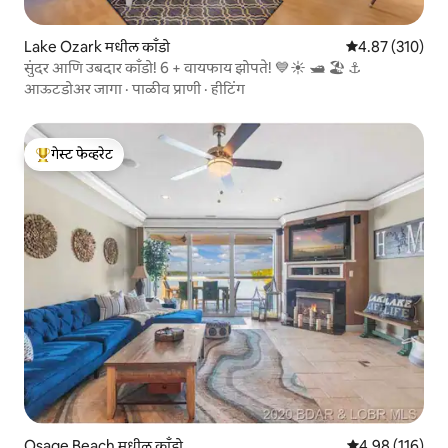
Lake Ozark मधील काँडो
5 पैकी 4.87 सरासरी 
4.87 (310)
सुंदर आणि उबदार काँडो! 6 + वायफाय झोपते! 💙☀️ 🛥️ 🏖️ ⚓
आऊटडोअर जागा
·
पाळीव प्राणी
·
हीटिंग
गेस्ट फेव्हरेट
टॉप गेस्ट फेव्हरेट
Osage Beach मधील काँडो
5 पैकी 4.98 सरासरी
4.98 (116)