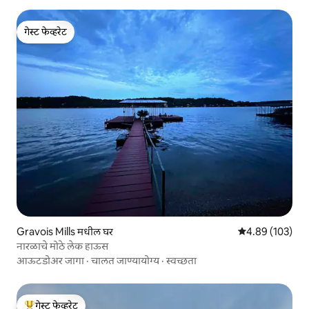
गेस्ट फेव्हरेट
गेस्ट फेव्हरेट
Gravois Mills मधील घर
5 पैकी 4.89 सरासरी 
4.89 (103)
नारळाचे मोठे लेक हाऊस
आऊटडोअर जागा
·
चालत जाण्यायोग्य
·
स्वच्छता
गेस्ट फेव्हरेट