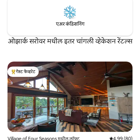
एअर कंडिशनिंग
ओझार्क सरोवर मधील इतर चांगली व्हेकेशन रेंटल्स
गेस्ट फेव्हरेट
टॉप गेस्ट फेव्हरेट
Village of Four Seasons मधील लॉफ्ट
5 पैकी 4.99 सरासरी
4.99 (80)