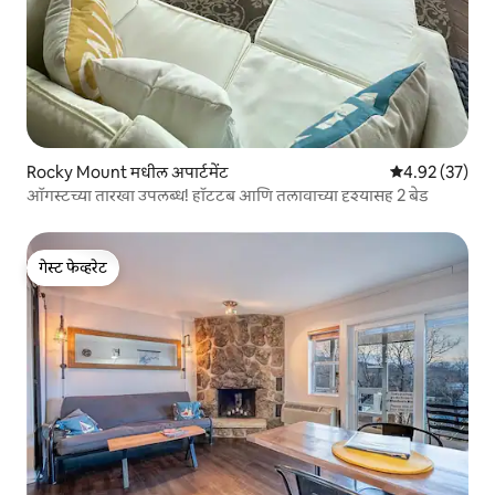
Rocky Mount मधील अपार्टमेंट
5 पैकी 4.92 सरासर
4.92 (37)
ऑगस्टच्या तारखा उपलब्ध! हॉटटब आणि तलावाच्या दृश्यासह 2 बेड
गेस्ट फेव्हरेट
गेस्ट फेव्हरेट