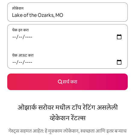
लोकेशन
जेव्हा परिणाम उपलब्ध असतील, तेव्हा वरच्या आणि खाली बाणांच्या किजसह नेव्हिगेट
चेक इन करा
चेक आऊट करा
सर्च करा
ओझार्क सरोवर मधील टॉप रेटिंग असलेली
व्हेकेशन रेंटल्स
गेस्ट्स सहमत आहेत: हे मुक्काम लोकेशन, स्वच्छता आणि इतर बऱ्याच