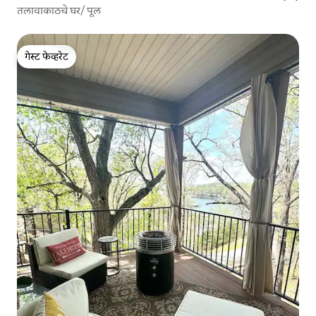
तलावाकाठचे घर/ पूल
गेस्ट फेव्हरेट
गेस्ट फेव्हरेट