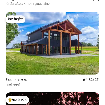
ट्रीटॉप कोव्हवर आरामदायक लॉफ्ट
गेस्ट फेव्हरेट
गेस्ट फेव्हरेट
Eldon मधील घर
5 पैकी 4.82 सरासर
4.82 (22)
विलो एकर्स
गेस्ट फेव्हरेट
टॉप गेस्ट फेव्हरेट