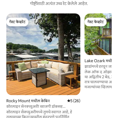
गोष्टींसाठी अत्यंत उच्च रेट केलेले आहेत.
गेस्ट फेव्हरेट
गेस्ट फेव्हरेट
गेस्ट फेव्हरेट
गेस्ट फेव्हरेट
Lake Ozark मधील क
झाडांमध्ये हरवून जा: 
लेक ऑफ द ओझार्क्समध
या अद्वितीय 2 बेड, 3 बा
रात्र घालवण्याचा अनुभव 
मजल्यांच्या व्हिलामध्य
वॉल्टेड छत आणि तलाव
डेक आहे. दोन खाजगी 
Rocky Mount मधील केबिन
5 पैकी 5 सरासरी रेटिंग, 26 रिव्ह्यूज
5 (26)
वास्तव्याची खात्री देतात.
शोरलाइन सॅनक्च्युअरी! खाजगी डॉकसह
आनंद घ्या: इनडोअर
आरामदायक केबिन!
शोरलाइन सॅंक्च्युअरीमध्ये तुमचे स्वागत आहे, हे
आणि तलावाचा ॲक्सेस.
तलावाच्या किनाऱ्यावरील सुंदरपणे पुनर्निर्मित
नाईटलाइफ आणि गोल्फ