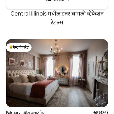
Central Illinois मधील इतर चांगली व्हेकेशन
रेंटल्स
गेस्ट फेव्हरेट
टॉप गेस्ट फेव्हरेट
Fairbury मधील अपार्टमेंट
5 पैकी 5 सरासरी
5 (436)