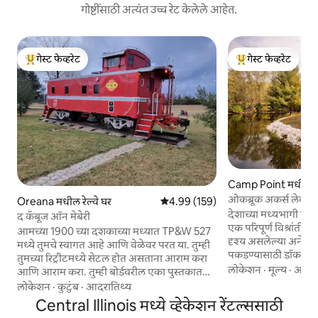
गोष्टींसाठी अत्यंत उच्च रेट केलेले आहेत.
गेस्ट फेव्हरेट
गेस्ट फेव्हरेट
टॉप गेस्ट फेव्हरेट
टॉप गेस्ट फेव्हरेट
Camp Point मधील क
ओकब्रूक अकर्स लेकसाई
Oreana मधील रेल्वे घर
5 पैकी 4.99 सरासरी रेटिंग, 159 रिव्ह्यूज
4.99 (159)
देशाच्या मध्यभागी स्थि
द कॅबूज ऑन मेबेरी
एक परिपूर्ण विश्रांतीच
आमच्या 1900 च्या दशकाच्या मध्यात TP&W 527
दृश्य असलेल्या अनेक प
मध्ये तुमचे स्वागत आहे आणि वेळेवर परत या. तुम्ही
पकडण्यासाठी डॉकपर्यं
तुमच्या रिट्रीटमध्ये सेटल होत असताना आराम करा
दगडी फायर पिटवर स्मोर
लोकेशन
·
मूल्य
·
अचूक
आणि आराम करा. तुम्ही बोर्डवरील एका पुस्तकात
आमच्या छत असलेल्या अ
ब्राऊझ करत असताना किंवा तुमच्या डायनेटमध्ये
लोकेशन
·
कुटुंब
·
आदरातिथ्य
संध्याकाळ घालवा. हिवा
बसून बोर्ड गेमचा आनंद घेत असताना कपालोमधील
Central Illinois मध्ये व्हेकेशन रेंटल्ससाठी
सुसज्ज असलेल्या आरा
दृश्याचा आनंद घ्या. तुमच्या स्वतःच्या खाजगी फायर