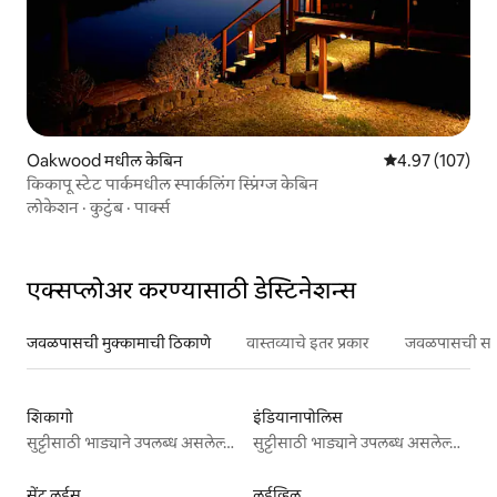
Oakwood मधील केबिन
5 पैकी 4.97 सरासरी 
4.97 (107)
किकापू स्टेट पार्कमधील स्पार्कलिंग स्प्रिंग्ज केबिन
लोकेशन
·
कुटुंब
·
पार्क्स
एक्सप्लोअर करण्यासाठी डेस्टिनेशन्स
जवळपासची मुक्कामाची ठिकाणे
वास्तव्याचे इतर प्रकार
जवळपासची सर्वो
शिकागो
इंडियानापोलिस
सुट्टीसाठी भाड्याने उपलब्ध असलेल्या जागा
सुट्टीसाठी भाड्याने उपलब्ध असलेल्या जागा
सेंट लुईस
लुईव्हिल