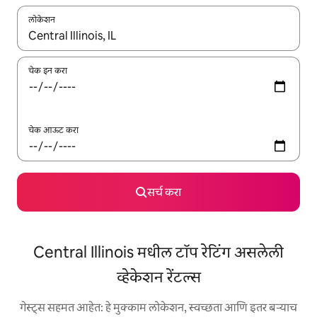
लोकेशन
जेव्हा परिणाम उपलब्ध असतील, तेव्हा वरच्या आणि खाली बाणांच्या किजसह नेव्हिगेट
चेक इन करा
चेक आऊट करा
सर्च करा
Central Illinois मधील टॉप रेटिंग असलेली
व्हेकेशन रेंटल्स
गेस्ट्स सहमत आहेत: हे मुक्काम लोकेशन, स्वच्छता आणि इतर बऱ्याच