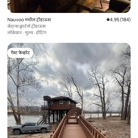
Nauvoo मधील ट्रीहाऊस
5 पैकी 4.95 सरासरी 
4.95 (184)
कॅप्टन्स क्वार्टर्स ट्रीहाऊस
लोकेशन
·
मूल्य
·
हीटिंग
गेस्ट फेव्हरेट
गेस्ट फेव्हरेट