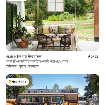
High Hill मधील गेस्टहाऊस
5 पैकी 5 सरासर
5 (52)
फार्म स्टे+इक्लेक्टिक विंटेज+ताजे अंडी+EV चार्ज
लोकेशन
·
कुटुंब
·
स्वच्छता
गेस्ट फेव्हरेट
टॉप गेस्ट फेव्हरेट