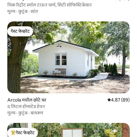
चिक रिट्रीट स्मॉल टाऊन चार्म, सिटी सोफिस्टिकेशन
मूल्य
·
कुटुंब
·
शांत
गेस्ट फेव्हरेट
गेस्ट फेव्हरेट
Arcola मधील छोटे घर
5 पैकी 4.87 सरासरी
4.87 (89)
द लिटल होमस्टेड हेवन
मूल्य
·
कुटुंब
·
बाथरूम
गेस्ट फेव्हरेट
टॉप गेस्ट फेव्हरेट