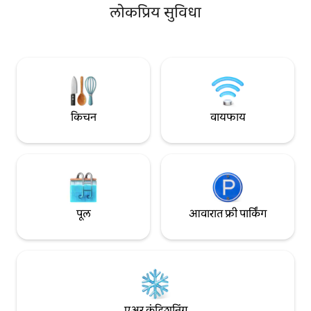
करा, मूव्ही पाहा किंवा
पिटभोवती असलेल्या ॲडिरॉन्डॅक खुर्च्यांपैकी
लोकप्रिय सुविधा
(अर्थातच पॉपकॉर्नसह)! 
एकामध्ये परत बसा आणि s'ores चा आनंद घ्या
आहे, आम्हाला आशा आह
किंवा फक्त शांत संध्याकाळचा आनंद घ्या. केबूजचे
आनंद घेतला तसाच तुम्
पूर्णपणे नूतनीकरण केले गेले आहे आणि अनेक
वेळेचा आनंद घ्याल.
आधुनिक सहानुभूती जोडल्या गेल्या आहेत. तुम्हाला
ही अनोखी आणि रोमँटिक सुटका आवडेल!
किचन
वायफाय
पूल
आवारात फ्री पार्किंग
एअर कंडिशनिंग