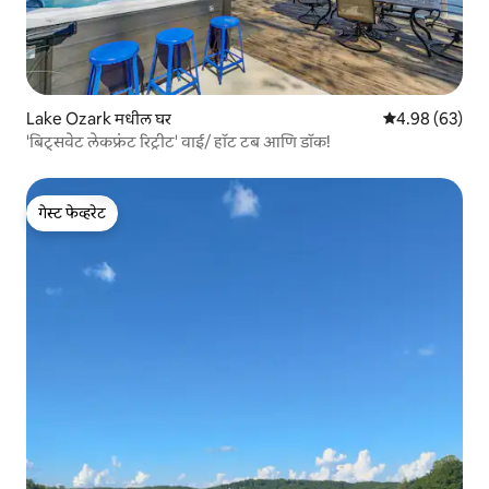
Lake Ozark मधील घर
5 पैकी 4.98 सरासरी
4.98 (63)
'बिट्सवेट लेकफ्रंट रिट्रीट' वाई/ हॉट टब आणि डॉक!
गेस्ट फेव्हरेट
गेस्ट फेव्हरेट