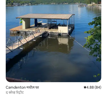
Camdenton मधील घर
5 पैकी 4.88 सरासरी
4.88 (84)
द कोव्ह रिट्रीट