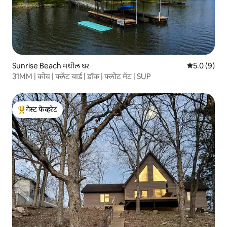
Sunrise Beach मधील घर
5 पैकी 5.0 सरास
5.0 (9)
31MM | कोव | फ्लॅट यार्ड | डॉक | फ्लोट मॅट | SUP
गेस्ट फेव्हरेट
टॉप गेस्ट फेव्हरेट