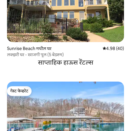
Sunrise Beach मधील घर
5 पैकी 4.98 सरासरी
4.98 (40)
लक्झरी घर - खाजगी पूल (5 बेडरूम)
साप्ताहिक हाऊस रेंटल्स
गेस्ट फेव्हरेट
गेस्ट फेव्हरेट