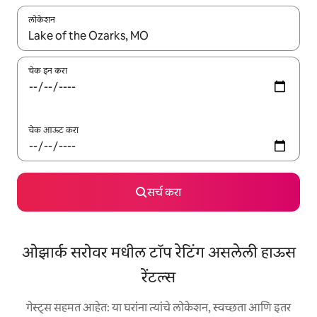
लोकेशन
जेव्हा परिणाम उपलब्ध असतील, तेव्हा वरच्या आणि खाली बाणांच्या किजसह नेव्हिगेट
चेक इन करा
चेक आऊट करा
सर्च करा
ओझार्क सरोवर मधील टॉप रेटिंग असलेली हाऊस
रेंटल्स
गेस्ट्स सहमत आहेत: या घरांना त्यांचे लोकेशन, स्वच्छता आणि इतर