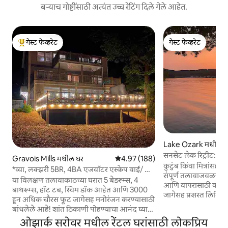
बऱ्याच गोष्टींसाठी अत्यंत उच्च रेटिंग दिले गेले आहेत.
गेस्ट फेव्हरेट
गेस्ट फेव्हरेट
टॉप गेस्ट फेव्हरेट
गेस्ट फेव्हरेट
Lake Ozark मधील घ
सनसेट लेक रिट्रीट: क
Gravois Mills मधील घर
5 पैकी 4.97 सरासरी रेटिंग, 188 रिव्ह्यूज
4.97 (188)
भाड्याने देणे!
कुटुंब किंवा मित्रांसह त
*व्वा, लक्झरी 5BR, 4BA एजवॉटर एस्केप वाई/ हॉट
संपूर्ण तलावाजवळचे 
टब!
या विलक्षण तलावाकाठच्या घरात 5 बेडरूम्स, 4
आणि वापरासाठी काय
बाथरूम्स, हॉट टब, स्विम डॉक आहेत आणि 3000
जागेसह प्रशस्त लिव्हिंग 
हून अधिक चौरस फूट जागेसह मनोरंजन करण्यासाठी
बाजूला किंवा ग्रिलिंग क
बांधलेले आहे! शांत ठिकाणी पोहण्याचा आनंद घ्या
लाकूड जळणाऱ्या फायरप
आणि आमच्या दोन कयाक, पेडल बोट, SUP आणि
ओझार्क सरोवर मधील रेंटल घरांसाठी लोकप्रिय
करा. **नवीन लोवे ट्रिटू