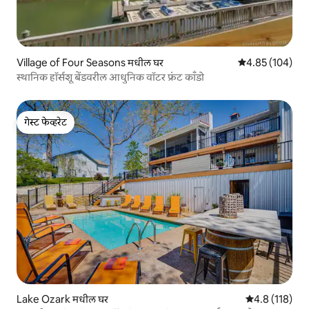
Village of Four Seasons मधील घर
5 पैकी 4.85 सरासरी 
4.85 (104)
स्थानिक हॉर्सशू बेंडवरील आधुनिक वॉटर फ्रंट काँडो
गेस्ट फेव्हरेट
गेस्ट फेव्हरेट
Lake Ozark मधील घर
5 पैकी 4.8 सरासरी
4.8 (118)