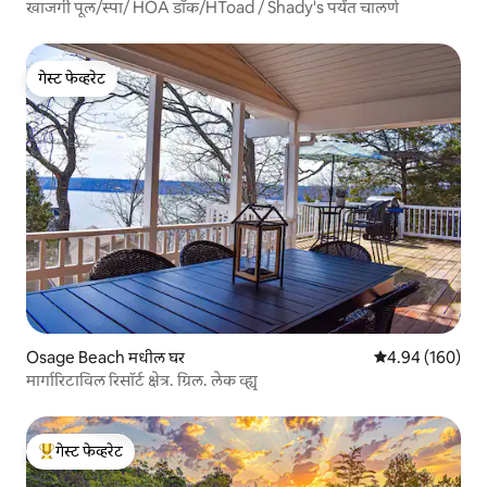
खाजगी पूल/स्पा/ HOA डॉक/HToad / Shady's पर्यंत चालणे
गेस्ट फेव्हरेट
गेस्ट फेव्हरेट
Osage Beach मधील घर
5 पैकी 4.94 सरासरी 
4.94 (160)
मार्गारिटाविल रिसॉर्ट क्षेत्र. ग्रिल. लेक व्ह्यू
गेस्ट फेव्हरेट
टॉप गेस्ट फेव्हरेट