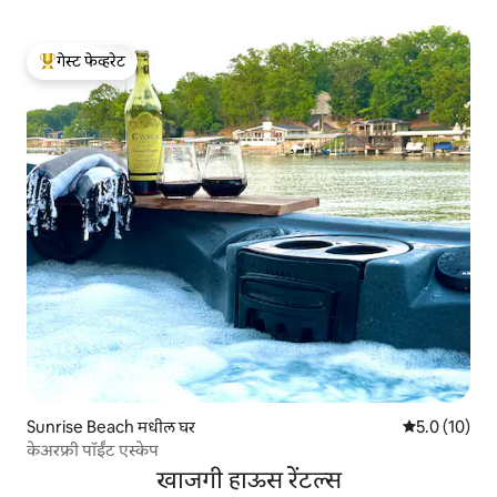
गेस्ट फेव्हरेट
टॉप गेस्ट फेव्हरेट
Sunrise Beach मधील घर
5 पैकी 5.0 सरासर
5.0 (10)
केअरफ्री पॉईंट एस्केप
खाजगी हाऊस रेंटल्स