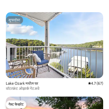
सुपरहोस्ट
सुपरहोस्ट
Lake Ozark मधील घर
5 पैकी 4.7 सरासर
4.7 (67)
वॉटरफ्रंट ओझार्क गेटअवे
गेस्ट फेव्हरेट
गेस्ट फेव्हरेट