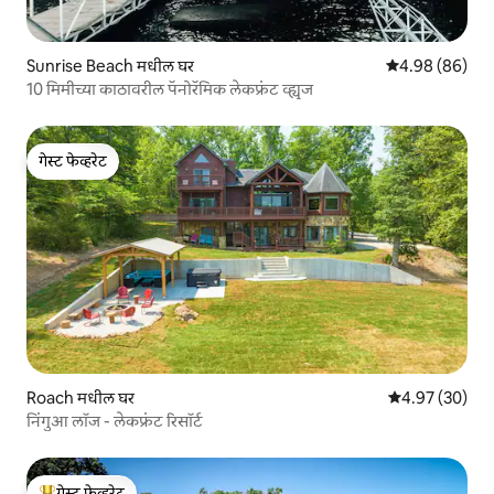
Sunrise Beach मधील घर
5 पैकी 4.98 सरासरी
4.98 (86)
10 मिमीच्या काठावरील पॅनोरॅमिक लेकफ्रंट व्ह्यूज
गेस्ट फेव्हरेट
गेस्ट फेव्हरेट
Roach मधील घर
5 पैकी 4.97 सरासरी
4.97 (30)
निंगुआ लॉज - लेकफ्रंट रिसॉर्ट
गेस्ट फेव्हरेट