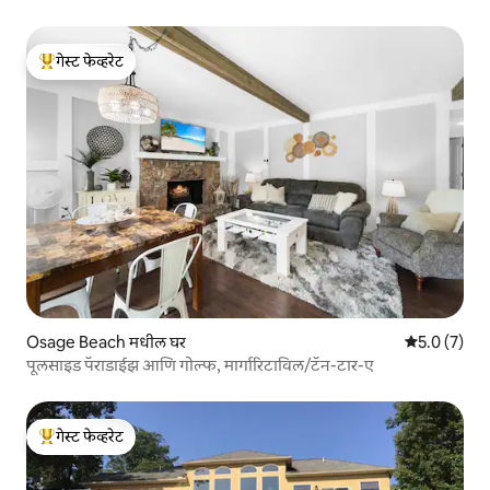
गेस्ट फेव्हरेट
टॉप गेस्ट फेव्हरेट
Osage Beach मधील घर
5 पैकी 5.0 सरास
5.0 (7)
पूलसाइड पॅराडाईझ आणि गोल्फ, मार्गारिटाविल/टॅन-टार-ए
गेस्ट फेव्हरेट
टॉप गेस्ट फेव्हरेट