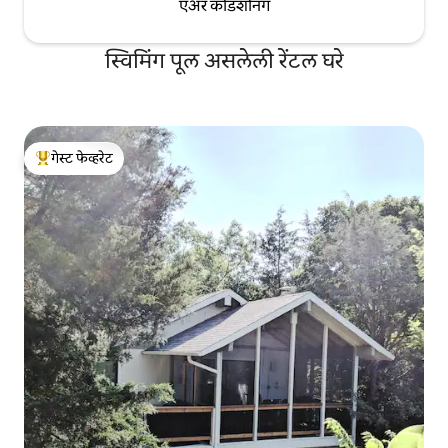
एअर कंडिशनिंग
स्विमिंग पूल असलेली रेंटल घरे
गेस्ट फेव्हरेट
टॉप गेस्ट फेव्हरेट