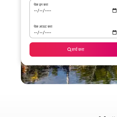
चेक इन करा
चेक आऊट करा
सर्च करा