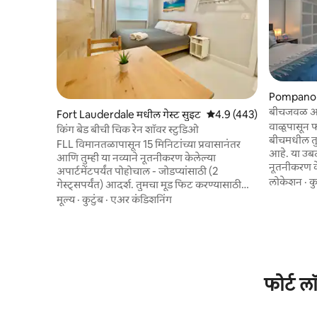
Pompano B
सुइट
बीचजवळ आध
Fort Lauderdale मधील गेस्ट सुइट
5 पैकी 4.9 सरासरी रेटिंग, 443
4.9 (443)
वाळूपासून फ
किंग बेड बीची चिक रेन शॉवर स्टुडिओ
बीचमधील तुम
FLL विमानतळापासून 15 मिनिटांच्या प्रवासानंतर
आहे. या उबद
आणि तुम्ही या नव्याने नूतनीकरण केलेल्या
नूतनीकरण 
अपार्टमेंटपर्यंत पोहोचाल - जोडप्यांसाठी (2
स्मार्ट टीव
लोकेशन
·
कु
गेस्ट्सपर्यंत) आदर्श. तुमचा मूड फिट करण्यासाठी
घ्या किंवा ग
एलईडी लाईट्स बदला! लास ओलास येथील
मूल्य
·
कुटुंब
·
एअर कंडिशनिंग
खाजगी अंग
आयकॉनिक वेव्ह वॉल बीचपासून फक्त 20
डायनिंग, वॉ
मिनिटांच्या अंतरावर आहे. तुमचा दिवस एक्सप्लोर
ड्राईव्हवे, क
करण्यात आणि तुमची संध्याकाळ तुमच्या युनिटमध्ये
आऊटलेट) आण
न विरघळण्यात घालवा. हे अपार्टमेंट, मल्टीयुनिट
दक्षिण फ्लो
प्रॉपर्टीमध्ये असताना, तुमच्यासाठी आणि तुमच्या
घेण्यासाठी
प्रवासाच्या सहकाऱ्यांसाठी कीपॅडद्वारे विशेष
फोर्ट ल
ॲक्सेससह संपूर्ण गोपनीयता ऑफर करते. चेक इन:
दुपारी 3 वाजता चेक आऊट: सकाळी 10 वाजता