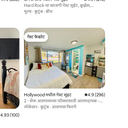
Hard Rock चा खाजगी गेस्ट सुईट, क्रूझेस,
एअरपोर्ट
मूल्य
·
कुटुंब
·
बीच
गेस्ट फेव्हरेट
गेस्ट फेव्हरेट
Hollywood मधील गेस्ट सुइट
5 पैकी 4.9 सरासरी रेटिंग, 29
4.9 (296)
2 - सेफ आसपासच्या परिसरासाठी आरामदायक -
खाजगी स्टुडिओ सुईट
लोकेशन
·
कुटुंब
·
आसपास फिरणे
पैकी 4.93 सरासरी रेटिंग, 100 रिव्ह्यूज
4.93 (100)