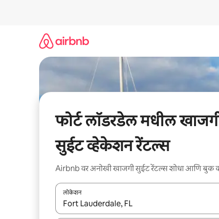
कंटेंटवर
जा
फोर्ट लॉडरडेल मधील खाजग
सुईट व्हेकेशन रेंटल्स
Airbnb वर अनोखी खाजगी सुईट रेंटल्स शोधा आणि बुक 
लोकेशन
जेव्हा परिणाम उपलब्ध असतील, तेव्हा वरच्या आणि खाली बाणांच्य