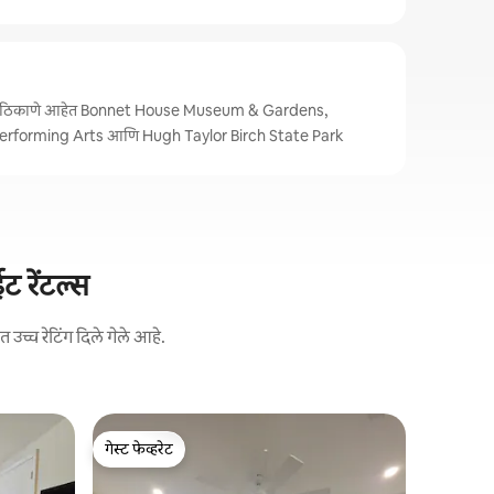
पची ठिकाणे आहेत Bonnet House Museum & Gardens,
erforming Arts आणि Hugh Taylor Birch State Park
ट रेंटल्स
उच्च रेटिंग दिले गेले आहे.
विल्टन मॅनर
गेस्ट फेव्हरेट
गेस्ट फे
बेअरडेज सु
गेस्ट फेव्हरेट
टॉप गेस्ट फ
विल्टन मॅनर