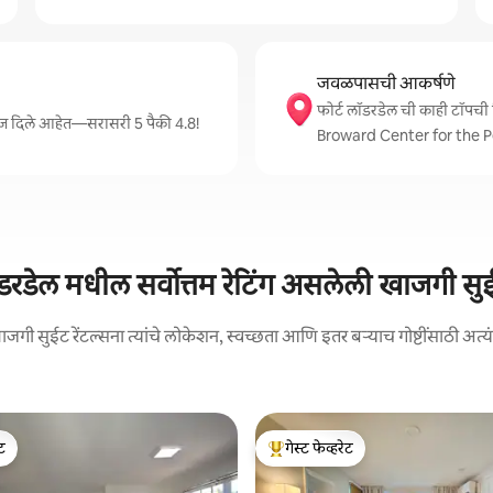
जवळपासची आकर्षणे
फोर्ट लॉडरडेल ची काही टॉ
टिंग्ज दिले आहेत—सरासरी 5 पैकी 4.8!
Broward Center for the P
डरडेल मधील सर्वोत्तम रेटिंग असलेली खाजगी सुई
गी सुईट रेंटल्सना त्यांचे लोकेशन, स्वच्छता आणि इतर बऱ्याच गोष्टींसाठी अत्यंत 
ेट
गेस्ट फेव्हरेट
ेट
टॉप गेस्ट फेव्हरेट