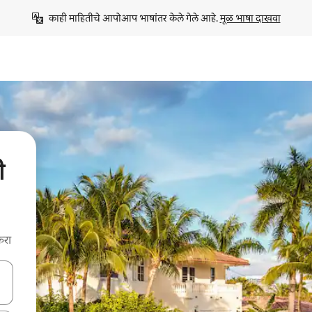
काही माहितीचे आपोआप भाषांतर केले गेले आहे. 
मूळ भाषा दाखवा
ी
करा
ा किजसह नेव्हिगेट करा किंवा स्पर्शाने स्वाइप जेश्चर्स वापरून एक्सप्लोर करा.