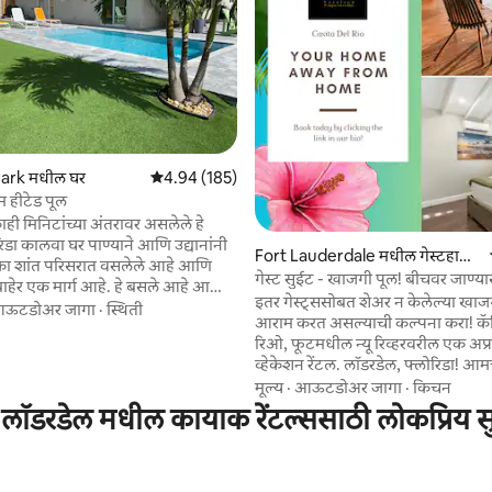
 रिव्ह्यूज
ark मधील घर
5 पैकी 4.94 सरासरी रेटिंग, 185 रिव्ह्यूज
4.94 (185)
म हीटेड पूल
ही मिनिटांच्या अंतरावर असलेले हे
रिडा कालवा घर पाण्याने आणि उद्यानांनी
Fort Lauderdale मधील गेस्टहाऊ
एका शांत परिसरात वसलेले आहे आणि
स
गेस्ट सुईट - खाजगी पूल! बीचवर जाण्या
ेर एक मार्ग आहे. हे बसले आहे आणि
मिनिटे
इतर गेस्ट्ससोबत शेअर न केलेल्या खाजग
तःच्या खाजगी रस्त्यावरील कूल - डी -
ऊटडोअर जागा
·
स्थिती
आराम करत असल्याची कल्पना करा! कॅ
े जिथे प्रायव्हसी सर्वोत्तम आहे! गरम
रिओ, फूटमधील न्यू रिव्हरवरील एक अप्
डरूम 2 बाथ हाऊसचे नुकतेच नूतनीकरण
व्हेकेशन रेंटल. लॉडरडेल, फ्लोरिडा! आमचे खाजगी
ाकडे जाणाऱ्या कालव्यात प्रदान केलेल्या
गेस्ट सुईट मुख्य घराशी जोडलेले आहे परंत
मूल्य
·
आऊटडोअर जागा
·
किचन
ोरिडा एक्सप्लोर करा. आसपासच्या
सुईट आणि मुख्य घरामध्ये कोणताही प्रव
्यानांमध्ये बीच व्हॉलीबॉल,
ट लॉडरडेल मधील कायाक रेंटल्ससाठी लोकप्रिय स
गेस्ट्सच्या वास्तव्यादरम्यान मालक पूल
निसर्गरम्य ट्रेल्स, व्यायामाचे मार्ग आणि
नाहीत. यामध्ये एक अपस्केल बाथ, फ्रिज, 
र्किंग आणि बरेच काही समाविष्ट आहे.
आणि क्युरिग आहे. पूलची जागा फक्त त
तिथे सूर्यप्रकाशात आराम करण्यासाठी ला