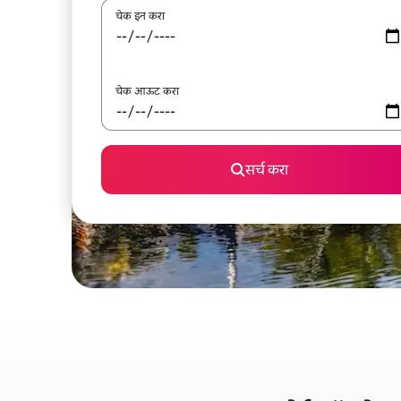
चेक इन करा
चेक आऊट करा
सर्च करा