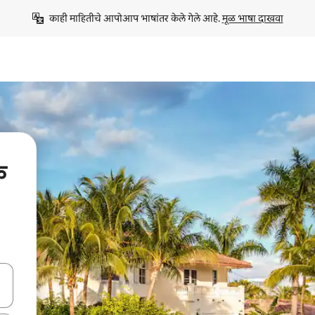
काही माहितीचे आपोआप भाषांतर केले गेले आहे. 
मूळ भाषा दाखवा
क
ा किजसह नेव्हिगेट करा किंवा स्पर्शाने स्वाइप जेश्चर्स वापरून एक्सप्लोर करा.