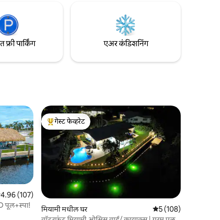
रावर.
फ्री पार्किंग
एअर कंडिशनिंग
गेस्ट फेव्हरेट
टॉप गेस्ट फेव्हरेट
पैकी 4.96 सरासरी रेटिंग, 107 रिव्ह्यूज
4.96 (107)
 पूल+स्पा!
मियामी मधील घर
5 पैकी 5 सरासरी रेटिंग, 10
5 (108)
वॉटरफ्रंट मियामी ओसिस वाई/ कायाक्स | गरम पूल