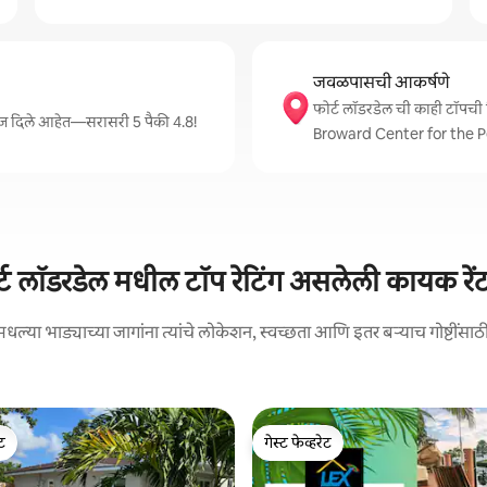
जवळपासची आकर्षणे
फोर्ट लॉडरडेल ची काही टॉ
टिंग्ज दिले आहेत—सरासरी 5 पैकी 4.8!
Broward Center for the P
्ट लॉडरडेल मधील टॉप रेटिंग असलेली कायक रें
या भाड्याच्या जागांना त्यांचे लोकेशन, स्वच्छता आणि इतर बऱ्याच गोष्टींसाठी अत
ेट
गेस्ट फेव्हरेट
ेट
गेस्ट फेव्हरेट