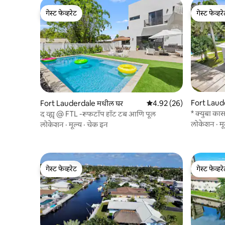
गेस्ट फेव्हरेट
गेस्ट फेव्हर
गेस्ट फेव्हरेट
गेस्ट फेव्हर
Fort Laud
Fort Lauderdale मधील घर
5 पैकी 4.92 सरासरी रेटिंग, 26
4.92 (26)
द व्ह्यू @ FTL -रूफटॉप हॉट टब आणि पूल
लोकेशन
·
मू
लोकेशन
·
मूल्य
·
चेक इन
गेस्ट फेव्हरेट
गेस्ट फेव्हर
गेस्ट फेव्हरेट
गेस्ट फेव्हर