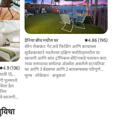
स्टाईलमध्य
मध्यभागी अस
हाय एंड, पू
मोहक आधुनि
आऊटडोअर
करू शकता, 
गेस्ट्ससाठ
पूलमध्ये 
डेनिया बीच मधील घर
5 पैकी 4.86 सरासरी रेटिंग, 19
4.86 (195)
रेस्टॉरंट्
सेरेन लेकफ्रंट गेटअवे फिशिंग आणि कायाक्स
फ्लोरिडामध्
सूर्यप्रकाशाने भरलेल्या दक्षिण फ्लोरिडामधील या
घ्यायचा आह
खाजगी आणि शांत ट्रॉपिकल सेटिंगकडे पलायन करा.
हार्ड रॉकपा
भव्य तलावाचा समोरचा ॲक्सेस असलेले स्टायलिश
5 पैकी 4.9 सरासरी रेटिंग, 136 रिव्ह्यूज
4.9 (136)
घर आणि 3 बेडरूम्स आणि 2 बाथरूम्ससह परिपूर्ण
साठी 15
कौटुंबिक सुट्टीसाठी व्ह्यू. ताज्या पाण्याच्या तलावासह
मूल्य
·
लोकेशन
·
अचूकता
ी पूलमध्ये
खाजगी बॅकयार्ड जिथे तुम्ही पोहणे, कयाकिंग,
सिता डेल
मासेमारी, बार्बेक्यू यासारख्या पाण्याच्या
रतिम
ॲक्टिव्हिटीजचा आनंद घेऊ शकता किंवा फक्त
तलावाच्या नेत्रदीपक दृश्याचा आनंद घेऊ शकता.
ु तुमच्या
तुमच्या फॅमिली व्हेकेशनसाठी सर्वोत्तम जागा. हॉलीवूड
ेश नाही.
आणि फोर्ट लॉडरडेल बीचजवळ, ह्यू टेलर बर्च स्टेट
ुविधा
 ॲक्सेस करत
पार्क, हार्ड रॉक कॅसिनो
मायक्रोवेव्ह
ुमची आहे,
उंजर्स