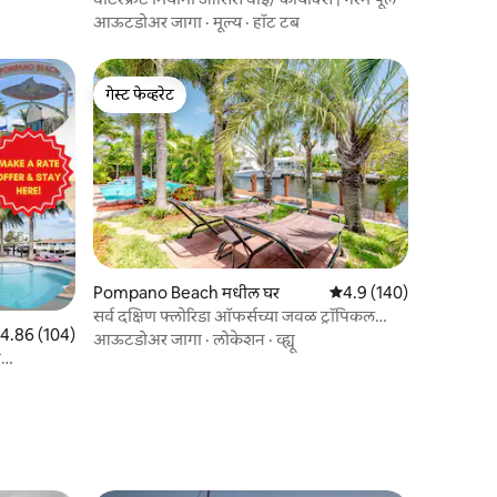
आऊटडोअर जागा
·
मूल्य
·
हॉट टब
गेस्ट फेव्हरेट
गेस्ट फेव्हरेट
Pompano Beach मधील घर
5 पैकी 4.9 सरासरी रेटिंग, 14
4.9 (140)
सर्व दक्षिण फ्लोरिडा ऑफर्सच्या जवळ ट्रॉपिकल
पैकी 4.86 सरासरी रेटिंग, 104 रिव्ह्यूज
4.86 (104)
ओएसिस!
आऊटडोअर जागा
·
लोकेशन
·
व्ह्यू
ग