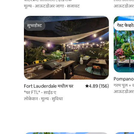
मूल्य
·
आऊटडोअर जागा
·
सजावट
आऊटडोअर 
सुपरहोस्ट
गेस्ट फेव्हर
सुपरहोस्ट
गेस्ट फेव्हर
Pompano 
गरम पूल +
Fort Lauderdale मधील घर
5 पैकी 4.89 सरासरी रेटिंग, 156
4.89 (156)
आऊटडोअर 
*घर FTL* - साईड ए
लोकेशन
·
मूल्य
·
सुविधा