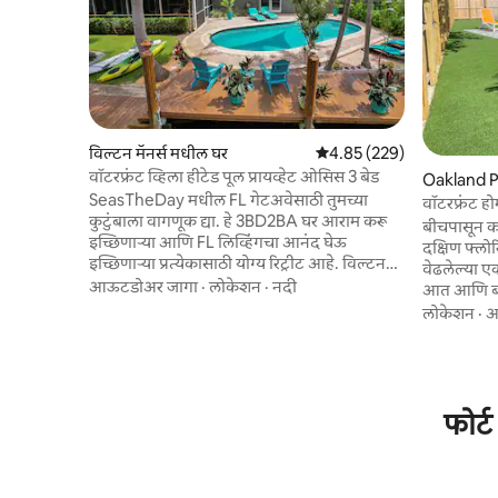
विल्टन मॅनर्स मधील घर
5 पैकी 4.85 सरासरी रेटिंग, 229
4.85 (229)
वॉटरफ्रंट व्हिला हीटेड पूल प्रायव्हेट ओसिस 3 बेड
Oakland P
SeasTheDay मधील FL गेटअवेसाठी तुमच्या
वॉटरफ्रंट हो
कुटुंबाला वागणूक द्या. हे 3BD2BA घर आराम करू
बीचपासून का
इच्छिणाऱ्या आणि FL लिव्हिंगचा आनंद घेऊ
दक्षिण फ्लो
इच्छिणाऱ्या प्रत्येकासाठी योग्य रिट्रीट आहे. विल्टन
वेढलेल्या 
मॅनर्स “SeasTheDay” मध्ये स्थित, आरामदायी
आऊटडोअर जागा
·
लोकेशन
·
नदी
आत आणि बाह
वास्तव्यासाठी तुम्हाला आवश्यक असलेल्या सर्व गोष्टी
त्याच्या स्व
लोकेशन
·
आ
आहेत, जरी ते बिझनेस किंवा आनंदासाठी असले
सॅकचा शेवट आह
तरीही. आऊटडोअर क्षेत्र ऑफर करते: आराम
पूलसह 3 बे
करण्यासाठी एक हॅमॉक, गरम पूल,बीचच्या सुविधा
केले. समुद्र
आणि बरेच काही, कालवा w/ deep H20 ॲक्सेस,
कयाकसह फ्ल
एक डॉक वाई/ मोठा सनडेक आणि आराम
परिसरातील उद
फोर्
करण्यासाठी पोर्चमध्ये स्क्रीन केलेले, डिनर
बास्केटबॉल, 
करण्यासाठी आणि परिपूर्ण दिवस संपवण्यासाठी
बेंच, RV पा
टीव्ही पाहणे.