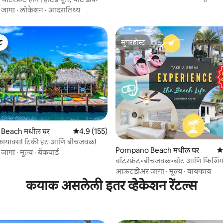
जागा
·
लोकेशन
·
आदरातिथ्य
ेट
सुपरहोस्ट
ेट
सुपरहोस्ट
Beach मधील घर
5 पैकी 4.9 सरासरी रेटिंग, 155 रिव्ह्यूज
4.9 (155)
 कायाक्स! टिकी हट आणि बीचजवळ!
 रिव्ह्यूज
Pompano Beach मधील घर
5 
जागा
·
मूल्य
·
बॅकयार्ड
वॉटरफ्रंट•बीचजवळ•बोट आणि फिशिं
डॉक•कयाक्स!
आऊटडोअर जागा
·
मूल्य
·
वायफाय
कयाक असलेली इतर व्हेकेशन रेंटल्स