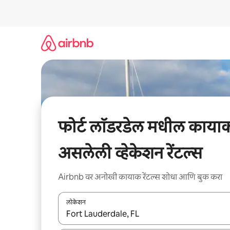
कंटेंटवर
जा
फोर्ट लॉडरडेल मधील काया
असलेली व्हेकेशन रेंटल्स
Airbnb वर अनोखी कायाक रेंटल्स शोधा आणि बुक करा
लोकेशन
जेव्हा परिणाम उपलब्ध असतील, तेव्हा वरच्या आणि खाली बाणांच्य