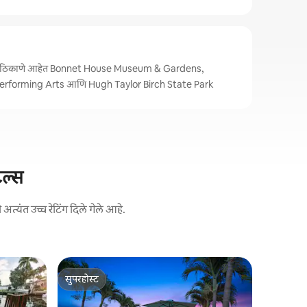
पची ठिकाणे आहेत Bonnet House Museum & Gardens,
erforming Arts आणि Hugh Taylor Birch State Park
टल्स
्यंत उच्च रेटिंग दिले गेले आहे.
विल्टन मॅनर
सुपरहोस्ट
गेस्ट फे
पूल/कयाक/
सुपरहोस्ट
टॉप गेस्ट फ
वॉटरफ्रंट व्
नंदनवनात त