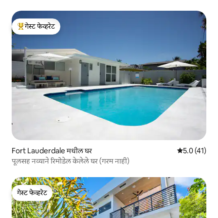
गेस्ट फेव्हरेट
टॉप गेस्ट फेव्हरेट
Fort Lauderdale मधील घर
5 पैकी 5.0 सरासर
5.0 (41)
पूलसह नव्याने रिमोडेल केलेले घर (गरम नाही)
गेस्ट फेव्हरेट
गेस्ट फेव्हरेट