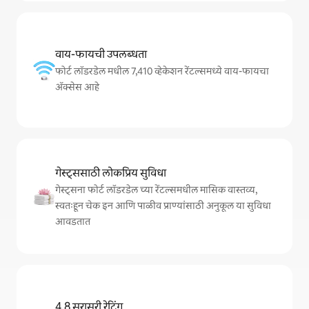
वाय-फायची उपलब्धता
फोर्ट लॉडरडेल मधील 7,410 व्हेकेशन रेंटल्समध्ये वाय-फायचा
अ‍ॅक्सेस आहे
गेस्ट्ससाठी लोकप्रिय सुविधा
गेस्ट्सना फोर्ट लॉडरडेल च्या रेंटल्समधील मासिक वास्तव्य,
स्वतःहून चेक इन आणि पाळीव प्राण्यांसाठी अनुकूल या सुविधा
आवडतात
4.8 सरासरी रेटिंग