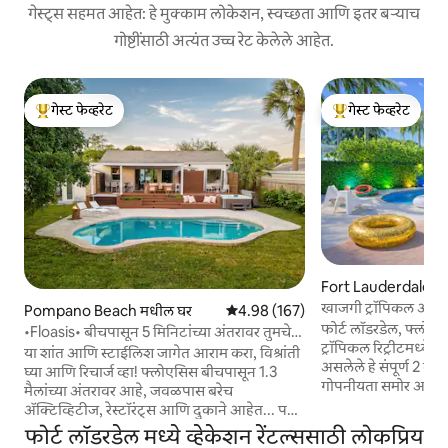
गेस्ट्स सहमत आहेत: हे मुक्काम लोकेशन, स्वच्छता आणि इतर बऱ्याच
गोष्टींसाठी अत्यंत उच्च रेट केलेले आहेत.
गेस्ट फेव्हरेट
गेस्ट फेव्हरेट
टॉप गेस्ट फेव्हरेट
टॉप गेस्ट फेव्हरेट
Fort Lauderdale मध
खाजगी ट्रॉपिकल ओएसि
Pompano Beach मधील घर
5 पैकी 4.98 सरासरी रेटिंग, 167 रिव्ह्यूज
4.98 (167)
घातलेले गार्डन
फोर्ट लॉडरडेल, फ्लोर
•Floasis• बीचपासून 5 मिनिटांच्या अंतरावर तुमचे
ट्रॉपिकल रिट्रीटमध्ये 
खाजगी FL Oasis!
या शांत आणि स्टाईलिश जागेत आराम करा, विश्रांती
असलेले हे संपूर्ण 2 बेडरू
घ्या आणि रिचार्ज व्हा! फ्लोएसिस बीचपासून 1.3
गोपनीयता समोर आणि मा
मैलांच्या अंतरावर आहे, जवळपास बरेच
आणि उष्णकटिबंधीय लँड
ॲक्टिव्हिटीज, रेस्टॉरंट्स आणि दुकाने आहेत... पण
कुटुंबे, जोडपे किंवा मित
खरे सांगायचे तर, तुम्ही आल्यानंतर तुम्हाला घराबाहेर
फोर्ट लॉडरडेल मध्ये व्हेकेशन रेंटल्ससाठी लोकप्रिय
ओलास बुलेव्हार्ड, एअरप
पडायचे नसेल! तुमच्याकडे तुमचा खाजगी चांगल्या