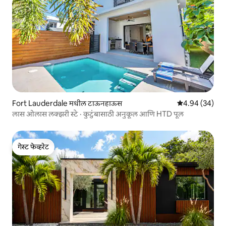
Fort Lauderdale मधील टाऊनहाऊस
5 पैकी 4.94 सरासरी
4.94 (34)
लास ओलास लक्झरी स्टे · कुटुंबासाठी अनुकूल आणि HTD पूल
गेस्ट फेव्हरेट
गेस्ट फेव्हरेट