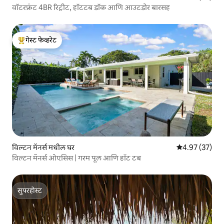
वॉटरफ्रंट 4BR रिट्रीट, हॉटटब डॉक आणि आउटडोर बारसह
गेस्ट फेव्हरेट
टॉप गेस्ट फेव्हरेट
विल्टन मॅनर्स मधील घर
5 पैकी 4.97 सरासर
4.97 (37)
विल्टन मॅनर्स ओएसिस | गरम पूल आणि हॉट टब
सुपरहोस्ट
सुपरहोस्ट