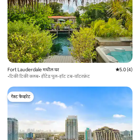
Fort Lauderdale मधील घर
5 पैकी 5.0 सरास
5.0 (4)
•टिकी टिकी क्लब• हीटेड पूल-हॉट टब-वॉटरफ्रंट
गेस्ट फेव्हरेट
गेस्ट फेव्हरेट