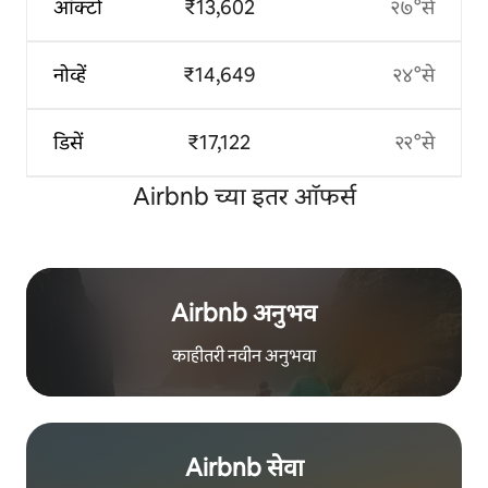
ऑक्टो
₹13,602
२७°से
नोव्हें
₹14,649
२४°से
डिसें
₹17,122
२२°से
Airbnb च्या इतर ऑफर्स
Airbnb अनुभव
काहीतरी नवीन अनुभवा
Airbnb सेवा