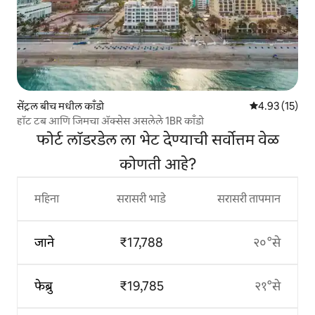
सेंट्रल बीच मधील काँडो
5 पैकी 4.93 सरासर
4.93 (15)
हॉट टब आणि जिमचा ॲक्सेस असलेले 1BR काँडो
फोर्ट लॉडरडेल ला भेट देण्याची सर्वोत्तम वेळ
कोणती आहे?
महिना
सरासरी भाडे
सरासरी तापमान
जाने
₹17,788
२०°से
फेब्रु
₹19,785
२१°से