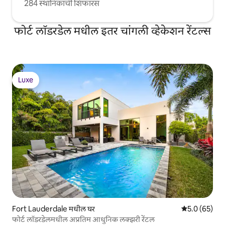
284 स्थानिकांची शिफारस
फोर्ट लॉडरडेल मधील इतर चांगली व्हेकेशन रेंटल्स
Luxe
Luxe
Fort Lauderdale मधील घर
5 पैकी 5.0 सरासर
5.0 (65)
फोर्ट लॉडरडेलमधील अप्रतिम आधुनिक लक्झरी रेंटल