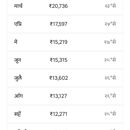
मार्च
₹20,736
२३°से
एप्रि
₹17,597
२५°से
मे
₹15,219
२७°से
जून
₹15,315
२८°से
जुलै
₹13,602
२९°से
ऑग
₹13,127
२९°से
सप्टें
₹12,271
२८°से