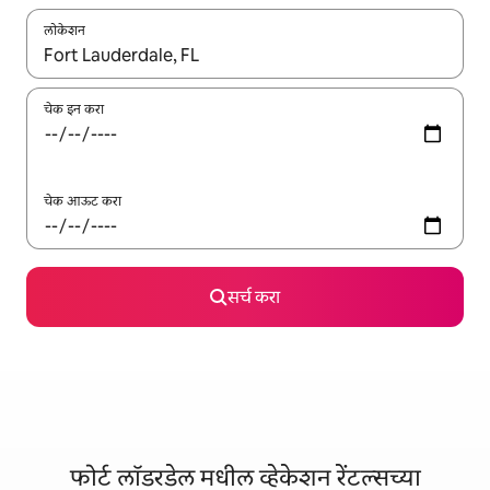
लोकेशन
जेव्हा परिणाम उपलब्ध असतील, तेव्हा वरच्या आणि खाली बाणांच्या किजसह नेव्हिगेट
चेक इन करा
चेक आऊट करा
सर्च करा
फोर्ट लॉडरडेल मधील व्हेकेशन रेंटल्सच्या