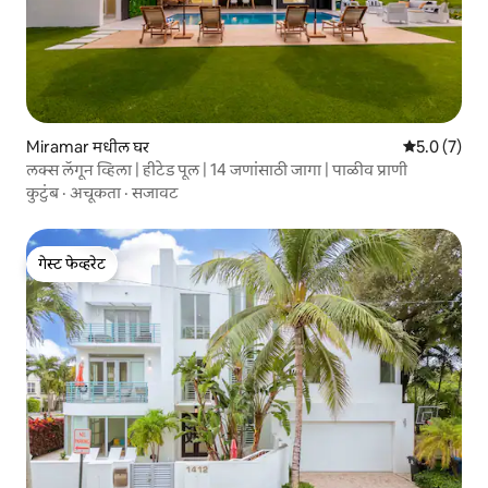
Miramar मधील घर
5 पैकी 5.0 सरास
5.0 (7)
लक्स लॅगून व्हिला | हीटेड पूल | 14 जणांसाठी जागा | पाळीव प्राणी
कुटुंब
·
अचूकता
·
सजावट
गेस्ट फेव्हरेट
गेस्ट फेव्हरेट