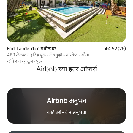
Fort Lauderdale मधील घर
5 पैकी 4.92 सरासरी
4.92 (26)
4BR लेकफ्रंट हीटेड पूल - जॅक्युझी - बास्केट - सौना
लोकेशन
·
कुटुंब
·
पूल
Airbnb च्या इतर ऑफर्स
Airbnb अनुभव
काहीतरी नवीन अनुभवा