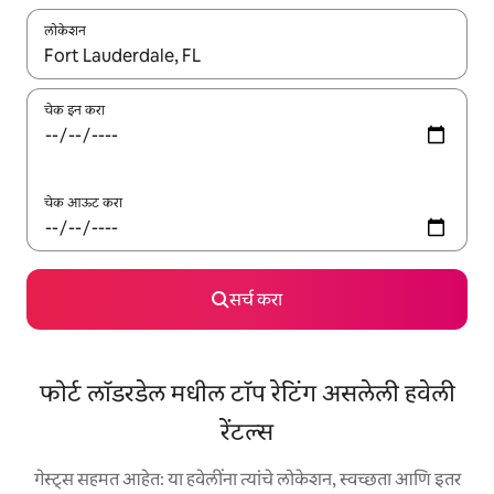
लोकेशन
जेव्हा परिणाम उपलब्ध असतील, तेव्हा वरच्या आणि खाली बाणांच्या किजसह नेव्हिगेट
चेक इन करा
चेक आऊट करा
सर्च करा
फोर्ट लॉडरडेल मधील टॉप रेटिंग असलेली हवेली
रेंटल्स
गेस्ट्स सहमत आहेत: या हवेलींना त्यांचे लोकेशन, स्वच्छता आणि इतर