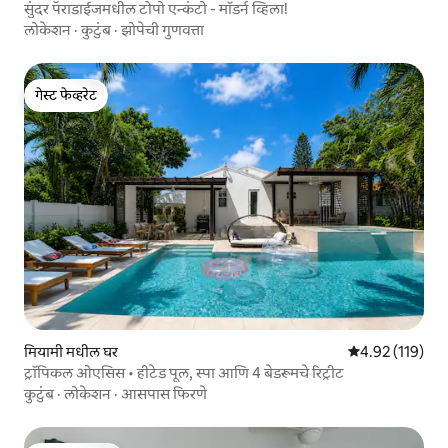
सुंदर पॅराडाईजमधील टोपो एन्कंटो - मॉडर्न व्हिला!
लोकेशन
·
कुटुंब
·
झोपेची गुणवत्ता
गेस्ट फेव्हरेट
गेस्ट फेव्हरेट
मियामी मधील घर
5 पैकी 4.92 सरासरी
4.92 (119)
ट्रॉपिकल ओएसिस • हीटेड पूल, स्पा आणि 4 बेडरूमचे रिट्रीट
कुटुंब
·
लोकेशन
·
आसपास फिरणे