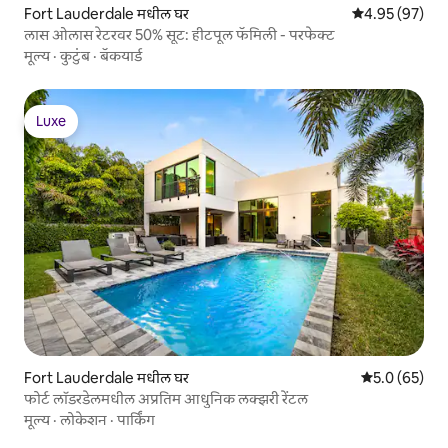
Fort Lauderdale मधील घर
5 पैकी 4.95 सरासरी
4.95 (97)
लास ओलास रेटरवर 50% सूट: हीटपूल फॅमिली - परफेक्ट
मूल्य
·
कुटुंब
·
बॅकयार्ड
Luxe
Luxe
Fort Lauderdale मधील घर
5 पैकी 5.0 सरासर
5.0 (65)
फोर्ट लॉडरडेलमधील अप्रतिम आधुनिक लक्झरी रेंटल
मूल्य
·
लोकेशन
·
पार्किंग