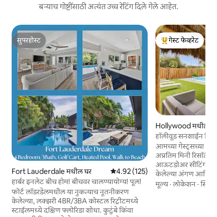
बऱ्याच गोष्टींसाठी अत्यंत उच्च रेटिंग दिले गेले आहेत.
सुपरहोस्ट
गेस्ट फेव्हरेट
सुपरहोस्ट
टॉप गेस्ट फेव्हरेट
Hollywood मधील घ
हॉलीवूड सनशाईन रिसॉ
आमच्या गेस्ट्सच्या अं
अप्रतिम मिनी रिसॉर्ट त
आऊटडोअर सीटिंग आण
Fort Lauderdale मधील घर
5 पैकी 4.92 सरासरी रेटिंग, 125 रिव्ह्यूज
4.92 (125)
केलेल्या अंगण आणि पू
हार्बर इनलेट बीच होम! बीचवर चालण्यायोग्य! पूल!
प्रॉपर्टीमध्ये सिंथेटि
मूल्य
·
लोकेशन
·
स्थिती
फोर्ट लॉडरडेलमधील या नुकत्याच नूतनीकरण
आणि कुटुंबासाठी बसण
केलेल्या, लक्झरी 4BR/3BA कोस्टल रिट्रीटमध्ये
योग्य आहे. सुपर फास्ट 
स्टाईलमध्ये दक्षिण फ्लोरिडा शोधा. कुटुंबे किंवा
यूएसबी आऊटलेट्स. 