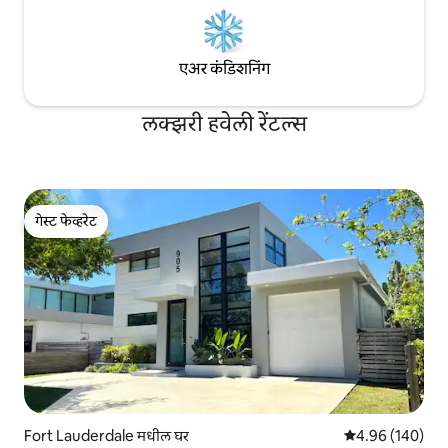
एअर कंडिशनिंग
लक्झरी हवेली रेंटल्स
गेस्ट फेव्हरेट
गेस्ट फेव्हरेट
Fort Lauderdale मधील घर
5 पैकी 4.96 सरासरी 
4.96 (140)