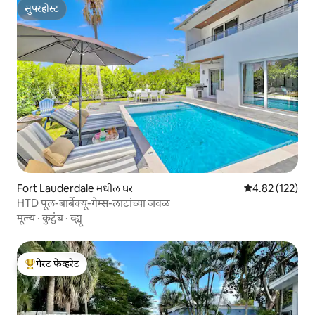
सुपरहोस्ट
सुपरहोस्ट
Fort Lauderdale मधील घर
5 पैकी 4.82 सरासरी
4.82 (122)
HTD पूल-बार्बेक्यू-गेम्स-लाटांच्या जवळ
मूल्य
·
कुटुंब
·
व्ह्यू
गेस्ट फेव्हरेट
टॉप गेस्ट फेव्हरेट