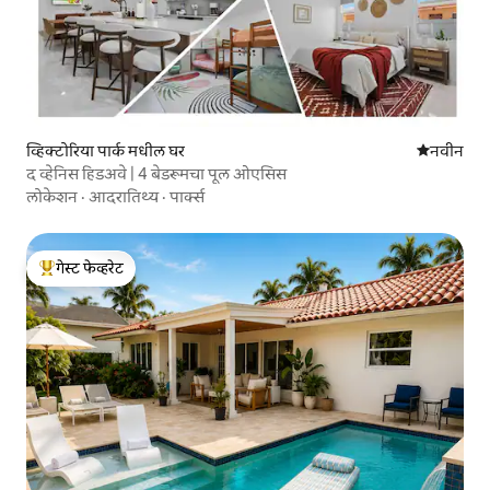
व्हिक्टोरिया पार्क मधील घर
नवीन राहण्
नवीन
द व्हेनिस हिडअवे | 4 बेडरूमचा पूल ओएसिस
लोकेशन
·
आदरातिथ्य
·
पार्क्स
गेस्ट फेव्हरेट
टॉप गेस्ट फेव्हरेट