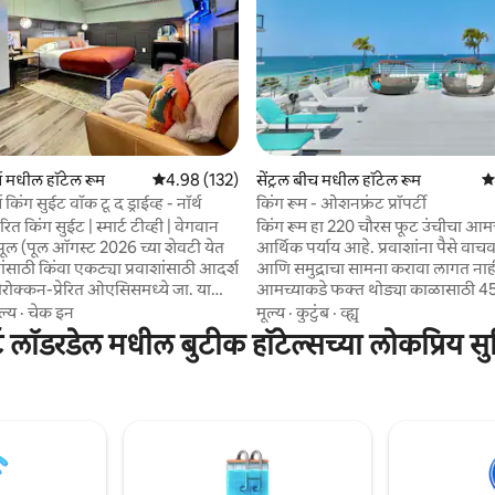
 रिव्ह्यूज
्स मधील हॉटेल रूम
5 पैकी 4.98 सरासरी रेटिंग, 132 रिव्ह्यूज
4.98 (132)
सेंट्रल बीच मधील हॉटेल रूम
5 
 किंग सुईट वॉक टू द ड्राईव्ह - नॉर्थ
किंग रूम - ओशनफ्रंट प्रॉपर्टी
रित किंग सुईट | स्मार्ट टीव्ही | वेगवान
किंग रूम हा 220 चौरस फूट उंचीचा आम
ूल (पूल ऑगस्ट 2026 च्या शेवटी येत
आर्थिक पर्याय आहे. प्रवाशांना पैसे वाच
आणि समुद्राचा सामना करावा लागत नाह
रोक्कन-प्रेरित ओएसिसमध्ये जा. या
आमच्याकडे फक्त थोड्या काळासाठी 4
्यक्षम स्टुडिओमध्ये लक्झरी किंग बेड,
फूट स्टुडिओज आणि ओशनफ्रंट सुईट्स
ल्य
·
चेक इन
मूल्य
·
कुटुंब
·
व्ह्यू
ुईट बाथ, कॉफी स्टेशन, मिनी फ्रिज,
आहेत. आम्ही फोर्ट लॉडरडेल बीचमधील
ट लॉडरडेल मधील बुटीक हॉटेल्सच्या लोकप्रिय स
ंग अ‍ॅप्ससह 55” स्मार्ट टीव्ही आणि वेगवान
ऐतिहासिक बुटीक हॉटेल आहोत, जे समुद
. जुलै 2026 च्या शेवटी येणाऱ्या नवीन
फूट अंतरावर आहे. आमच्याकडे एक छता
ीतील सुविधांमध्ये पूल, हॉट टब आणि
आणि दुसरे फ्लॅट टेरेस आहे. आमच्याकड
वयंपाकघर यांचा समावेश आहे.
आकाराच्या कारसाठी विनामूल्य, विनाम
 करा किंवा ग्रुप्ससाठी 2 किंवा 3
10+ tx/दिवस आहे. मुख्य गेस्ट 25+ असणे
्यायांमध्ये एकत्र करा.
आवश्यक आहे जेणेकरून कुटुंबांना पार्ट
काळजी करण्याची गरज नाही.