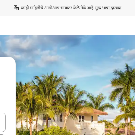
काही माहितीचे आपोआप भाषांतर केले गेले आहे. 
मूळ भाषा दाखवा
ा किजसह नेव्हिगेट करा किंवा स्पर्शाने स्वाइप जेश्चर्स वापरून एक्सप्लोर करा.