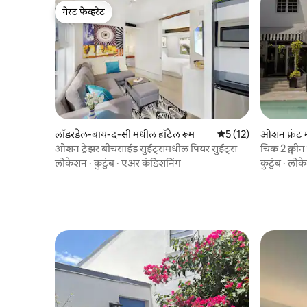
गेस्ट फेव्हरेट
गेस्ट फेव्हरेट
लॉडरडेल-बाय-द-सी मधील हॉटेल रूम
5 पैकी 5 सरासरी रेटिंग, 1
5 (12)
ओशन फ्रंट 
ओशन ट्रेझर बीचसाईड सुईट्समधील पियर सुईट्स
चिक 2 क्वीन
लोकेशन
·
कुटुंब
·
एअर कंडिशनिंग
कुटुंब
·
लोक