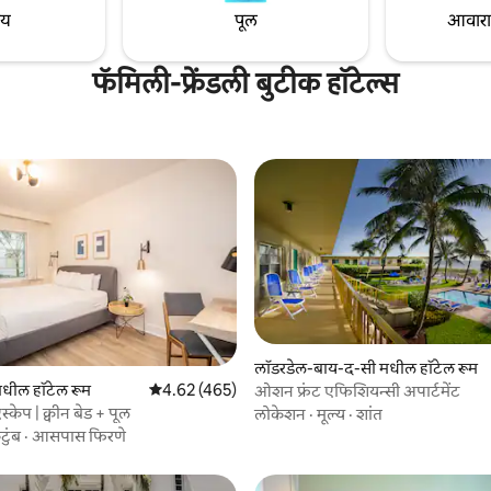
ाय
पूल
आवारात 
फॅमिली-फ्रेंडली बुटीक हॉटेल्स
लॉडरडेल-बाय-द-सी मधील हॉटेल रूम
धील हॉटेल रूम
5 पैकी 4.62 सरासरी रेटिंग, 465 रिव्ह्यूज
4.62 (465)
ओशन फ्रंट एफिशियन्सी अपार्टमेंट
 रिव्ह्यूज
केप | क्वीन बेड + पूल
लोकेशन
·
मूल्य
·
शांत
टुंब
·
आसपास फिरणे