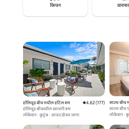
किंवा ये-जा करणाऱ्या प्रवाशांसाठी आदर्श.
किचन
वायफ
साउथ बीच म
हॉलिवूड बीच मधील हॉटेल रूम
5 पैकी 4.62 सरासरी रेटिंग, 177
4.62 (177)
साउथ बीच एस्
हॉलिवूड बीचवरील खाजगी रूम
लोकेशन
·
कु
लोकेशन
·
कुटुंब
·
आऊटडोअर जागा