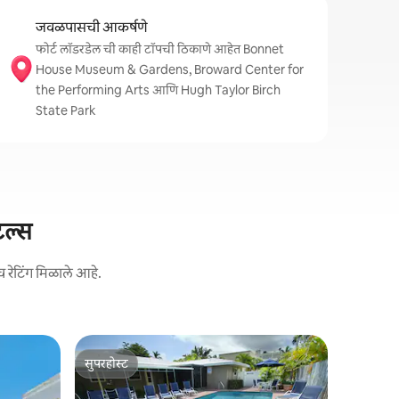
जवळपासची आकर्षणे
फोर्ट लॉडरडेल ची काही टॉपची ठिकाणे आहेत Bonnet
House Museum & Gardens, Broward Center for
the Performing Arts आणि Hugh Taylor Birch
State Park
ेल्स
 रेटिंग मिळाले आहे.
Flagami म
सुपरहोस्ट
स्विमिंग पू
सुपरहोस्ट
प्रशस्त रूम
हा अप्रतिम