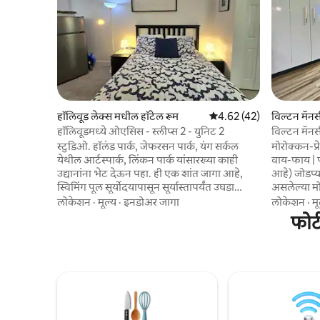
हॉलिवूड लेक्स मधील हॉटेल रूम
5 पैकी 4.62 सरासरी रेटिंग, 42
4.62 (42)
विल्टन मॅनर
हॉलिवूडमध्ये ओएसिस - स्लीप्स 2 - युनिट 2
विल्टन मॅनर्स
स्टुडिओ. हॉलंड पार्क, जेफरसन पार्क, यंग सर्कल
मोरोक्कन-प्रे
येथील आर्टस्पार्क, लिंकन पार्क यांसारख्या काही
वाय-फाय | प
उद्यानांना भेट देऊन पहा. ही एक शांत जागा आहे,
आहे) जोडप्यांसाठी किंवा एकट्या प्रवाशांसाठी आदर्श
स्विमिंग पूल सूर्योदयापासून सूर्यास्तापर्यंत उघडा
असलेल्या मो
असतो. खोलीत तुम्हाला एक छान आणि शांत वेळ
स्टाईलिश कार
लोकेशन
·
मूल्य
·
इनडोअर जागा
लोकेशन
·
मू
घालवण्यासाठी आवश्यक असलेल्या सर्व गोष्टी
खाजगी एन-स
फोर्
आहेत. आधुनिक शैलीतील लॉफ्ट
टॉप स्ट्रीमि
समुद्रकिनाऱ्यापासून १५ मिनिटांच्या अंतरावर आणि
वाय-फाय आहे
रेस्टॉरंट्स व दुकानांनी भरलेल्या शहराच्या मध्यवर्ती
रिसॉर्ट-शैल
भागापासून ४ ब्लॉक्स दूर आहे. एफएलएल
आऊटडोअर स्
विमानतळापासून १५ मिनिटांच्या अंतरावर. तुम्हाला
एकट्याने बुक
चांगला वेळ घालवण्यासाठी आवश्यक असलेल्या सर्व
बेडरूमच्या पर
गोष्टी चालत जाण्याच्या अंतरावर आहेत, जोडप्यांसाठी