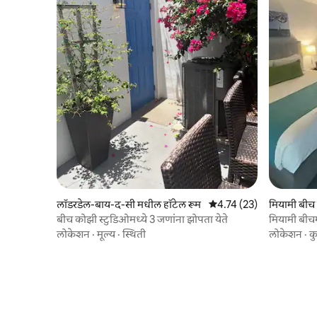
लॉडरडेल-बाय-द-सी मधील हॉटेल रूम
5 पैकी 4.74 सरासरी रेटिंग, 23
4.74 (23)
मियामी बीच
बीच कोझी स्टुडिओमध्ये 3 जणांना झोपता येते
मियामी बीच
अपार्टमेंट/ह
लोकेशन
·
मूल्य
·
स्थिती
लोकेशन
·
कु