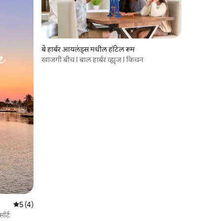
बे हार्बर आयलंड्स मधील हॉटेल रूम
खाजगी बीच I बाल हार्बर व्ह्यूज I किचन
5 पैकी 5 सरासरी रेटिंग, 4 रिव्ह्यूज
5 (4)
सॉर्ट