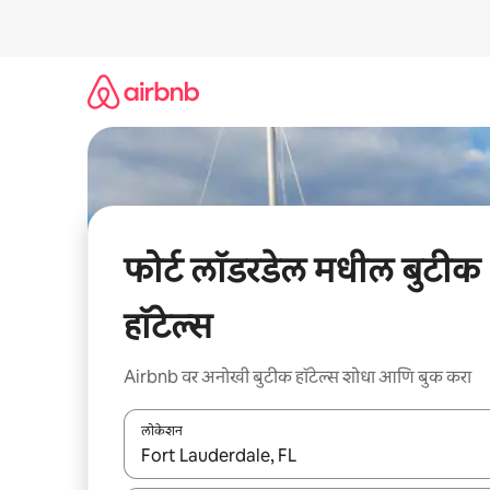
कंटेंटवर
जा
फोर्ट लॉडरडेल मधील बुटीक
हॉटेल्स
Airbnb वर अनोखी बुटीक हॉटेल्स शोधा आणि बुक करा
लोकेशन
जेव्हा परिणाम उपलब्ध असतील, तेव्हा वरच्या आणि खाली बाणांच्य