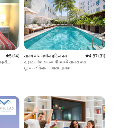
5 पैकी 5 सरासरी रेटिंग, 14 रिव्ह्यूज
5 (14)
साउथ बीच मधील हॉटेल रूम
5 पैकी 4.87 सरासरी रेटिंग, 3
4.87 (31)
क्झरी
द हार्ट ऑफ साऊथ बीचमध्ये साजरा करा
मूल्य
·
लोकेशन
·
आरामदायक