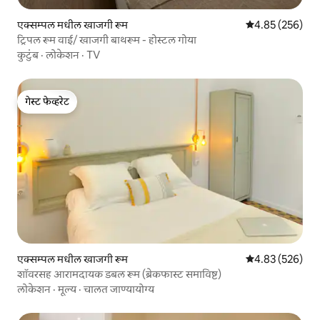
एक्सम्पल मधील खाजगी रूम
5 पैकी 4.85 सरासरी 
4.85 (256)
ट्रिपल रूम वाई/ खाजगी बाथरूम - होस्टल गोया
कुटुंब
·
लोकेशन
·
TV
गेस्ट फेव्हरेट
गेस्ट फेव्हरेट
एक्सम्पल मधील खाजगी रूम
5 पैकी 4.83 सरासरी 
4.83 (526)
शॉवरसह आरामदायक डबल रूम (ब्रेकफास्ट समाविष्ट)
लोकेशन
·
मूल्य
·
चालत जाण्यायोग्य