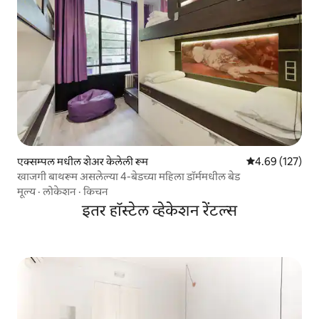
एक्सम्पल मधील शेअर केलेली रूम
5 पैकी 4.69 सरासरी 
4.69 (127)
खाजगी बाथरूम असलेल्या 4-बेडच्या महिला डॉर्ममधील बेड
मूल्य
·
लोकेशन
·
किचन
इतर हॉस्टेल व्हेकेशन रेंटल्स