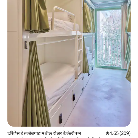
टॉरेलेस डे ल्लोब्रेगाट मधील शेअर केलेली रूम
5 पैकी 4.65 सरासरी 
4.65 (209)