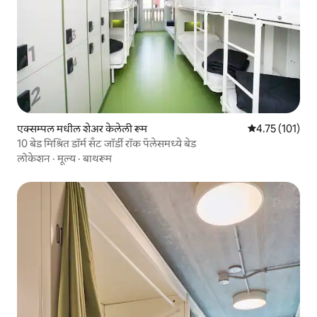
एक्सम्पल मधील शेअर केलेली रूम
5 पैकी 4.75 सरासरी
4.75 (101)
10 बेड मिश्रित डॉर्म सँट जॉर्डी रॉक पॅलेसमध्ये बेड
लोकेशन
·
मूल्य
·
बाथरूम