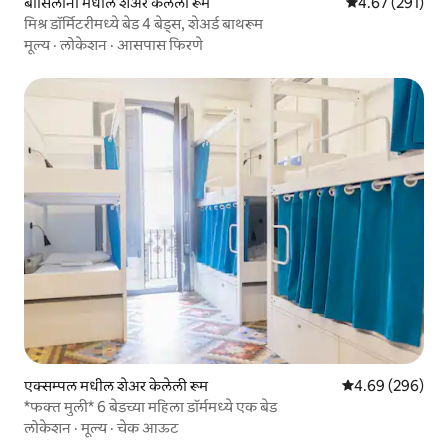
बार्सिलोना मधील शेअर केलेली रूम
5 पैकी 4.67 सरासरी 
4.67 (291)
मिश्र डॉर्मिटरीमध्ये बेड 4 बेड्स, शेअर्ड बाथरूम
मूल्य
·
लोकेशन
·
आसपास फिरणे
एक्सम्पल मधील शेअर केलेली रूम
5 पैकी 4.69 सरासरी 
4.69 (296)
*फक्त मुली* 6 बेडच्या महिला डॉर्ममध्ये एक बेड
लोकेशन
·
मूल्य
·
चेक आऊट