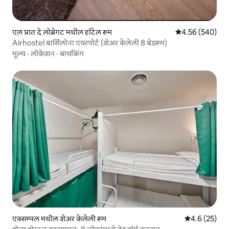
एल प्रात दे लोब्रेगट मधील हॉटेल रूम
5 पैकी 4.56 सरासरी 
4.56 (540)
Airhostel बार्सिलोना एयरपोर्ट (शेअर केलेली 8 बेडरूम)
मूल्य
·
लोकेशन
·
बायकिंग
एक्सम्पल मधील शेअर केलेली रूम
5 पैकी 4.6 सरासर
4.6 (25)