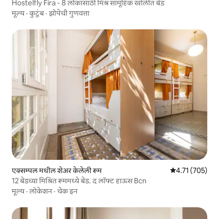
Hostelfly Fira - 8 लोकांसाठी मिश्र सामूहिक खोलीत बेड
मूल्य
·
कुटुंब
·
झोपेची गुणवत्ता
एक्सम्पल मधील शेअर केलेली रूम
5 पैकी 4.71 सरासरी
4.71 (705)
12 बेडच्या मिश्रित रूममध्ये बेड. द लॉफ्ट हाऊस Bcn
मूल्य
·
लोकेशन
·
चेक इन