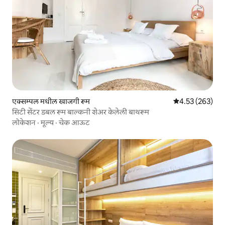
एक्सम्पल मधील खाजगी रूम
5 पैकी 4.53 सरासरी 
4.53 (263)
सिटी सेंटर डबल रूम बाल्कनी शेअर केलेली बाथरूम
लोकेशन
·
मूल्य
·
चेक आऊट