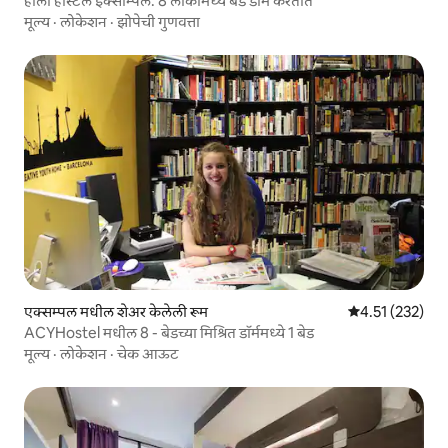
होला होस्टल इक्साम्पल. 8 लोकांमध्ये बेड डॉर्म करतात
मूल्य
·
लोकेशन
·
झोपेची गुणवत्ता
एक्सम्पल मधील शेअर केलेली रूम
5 पैकी 4.51 सरासरी
4.51 (232)
ACYHostel मधील 8 - बेडच्या मिश्रित डॉर्ममध्ये 1 बेड
मूल्य
·
लोकेशन
·
चेक आऊट