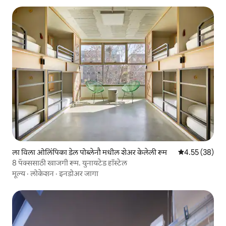
ला विला ओलिंपिका डेल पोब्लेनौ मधील शेअर केलेली रूम
5 पैकी 4.55 सरासर
4.55 (38)
8 पॅक्ससाठी खाजगी रूम. युनायटेड हॉस्टेल
मूल्य
·
लोकेशन
·
इनडोअर जागा