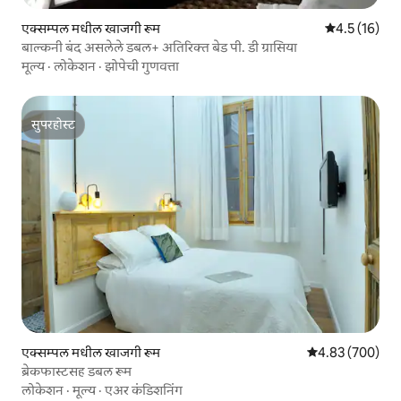
एक्सम्पल मधील खाजगी रूम
5 पैकी 4.5 सरासर
4.5 (16)
बाल्कनी बंद असलेले डबल+ अतिरिक्त बेड पी. डी ग्रासिया
मूल्य
·
लोकेशन
·
झोपेची गुणवत्ता
सुपरहोस्ट
सुपरहोस्ट
एक्सम्पल मधील खाजगी रूम
5 पैकी 4.83 सरासरी 
4.83 (700)
ब्रेकफास्टसह डबल रूम
लोकेशन
·
मूल्य
·
एअर कंडिशनिंग