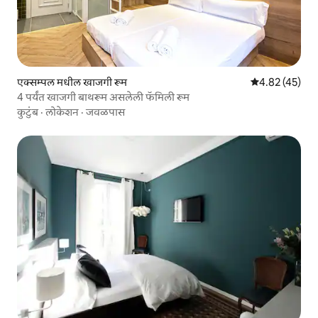
एक्सम्पल मधील खाजगी रूम
5 पैकी 4.82 सरासर
4.82 (45)
4 पर्यंत खाजगी बाथरूम असलेली फॅमिली रूम
कुटुंब
·
लोकेशन
·
जवळपास