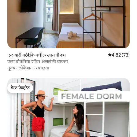
एल बारी गòtिक मधील खाजगी रूम
5 पैकी 4.82 सरासर
4.82 (73)
एला बोकेरिया शॉवर असलेली व्यक्ती
मूल्य
·
लोकेशन
·
स्वच्छता
गेस्ट फेव्हरेट
गेस्ट फेव्हरेट