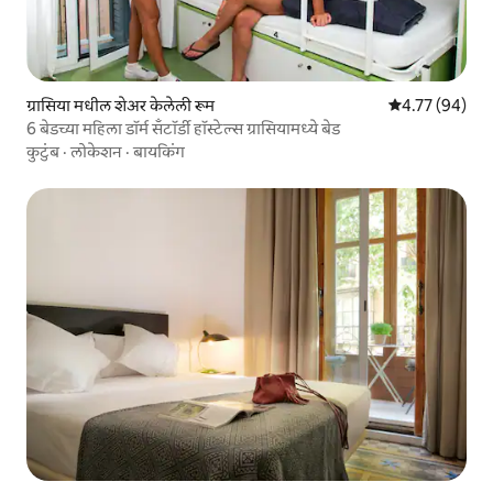
ग्रासिया मधील शेअर केलेली रूम
5 पैकी 4.77 सरासर
4.77 (94)
6 बेडच्या महिला डॉर्म सँटॉर्डी हॉस्टेल्स ग्रासियामध्ये बेड
कुटुंब
·
लोकेशन
·
बायकिंग