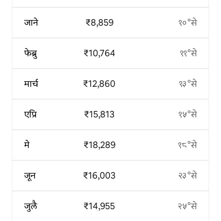
जाने
₹8,859
१०°से
फेब्रु
₹10,764
११°से
मार्च
₹12,860
१३°से
एप्रि
₹15,813
१५°से
मे
₹18,289
१८°से
जून
₹16,003
२३°से
जुलै
₹14,955
२५°से