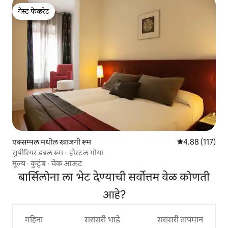
गेस्ट फेव्हरेट
गेस्ट फेव्हरेट
एक्सम्पल मधील खाजगी रूम
5 पैकी 4.88 सरासरी
4.88 (117)
सुपीरियर डबल रूम - होस्टल गोया
मूल्य
·
कुटुंब
·
चेक आऊट
बार्सिलोना ला भेट देण्याची सर्वोत्तम वेळ कोणती
आहे?
महिना
सरासरी भाडे
सरासरी तापमान