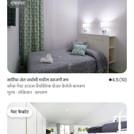
सुपरहोस्ट
सुपरहोस्ट
सार्रिया-संत जर्वासी मधील खाजगी रूम
5 पैकी 4.5 सरासर
4.5 (10)
ब्लँक गेस्ट हाऊस वैयक्तिक शेअर केलेले बाथरूम
मूल्य
·
लोकेशन
·
बाथरूम
गेस्ट फेव्हरेट
गेस्ट फेव्हरेट