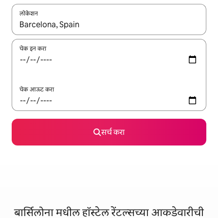
लोकेशन
जेव्हा परिणाम उपलब्ध असतील, तेव्हा वरच्या आणि खाली बाणांच्या किजसह नेव्हिगेट
चेक इन करा
चेक आऊट करा
सर्च करा
बार्सिलोना मधील हॉस्टेल रेंटल्सच्या आकडेवारीची