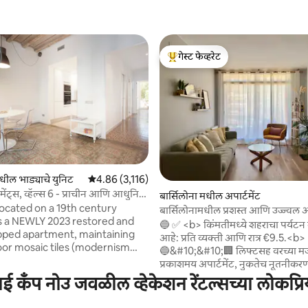
गेस्ट फेव्हरेट
टॉप गेस्ट फेव्हरेट
 रिव्ह्यूज
मधील भाड्याचे युनिट
5 पैकी 4.86 सरासरी रेटिंग, 3,116 रिव्ह्यूज
4.86 (3,116)
्टमेंट्स, व्हॅल्स 6 - प्राचीन आणि आधुनिक
बार्सिलोना मधील अपार्टमेंट
located on a 19th century
बार्सिलोनामधील प्रशस्त आणि उज्ज्वल अप
 is a NEWLY 2023 restored and
अनोखे
🔵 ✅ <b> किंमतीमध्ये शहराचा पर्यटन कर समाविष्ट
ipped apartment, maintaining
आहे: प्रति व्यक्ती आणि रात्र €9.5.<b>
loor mosaic tiles (modernism
🔵&#10;&#10;🏢 लिफ्टसह वरच्या म
inal ceilings and facade. 70 m2
प्रकाशमय अपार्टमेंट, नुकतेच नूतनीकरण
space + 10 m2 terrace. - 2
लोकांसाठी क्षमता.&#10;&#10;👨‍👨‍👧
ाई कँप नोउ जवळील व्हेकेशन रेंटल्सच्या लोकप्रि
(with
निवासस्थाने शांत वातावरण देतात: ती कुट
te
लहान ग्रुप्ससाठी किंवा बिझनेस ट्रिप्सव