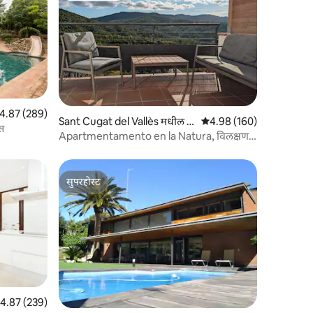
पैकी 4.87 सरासरी रेटिंग, 289 रिव्ह्यूज
4.87 (289)
Sant Cugat del Vallès मधील घ
5 पैकी 4.98 सरासरी रेटिंग, 16
4.98 (160)
ऊस
र
Apartmentamento en la Natura, विलक्षण
व्हिस्टा
सुपरहोस्ट
सुपरहोस्ट
पैकी 4.87 सरासरी रेटिंग, 239 रिव्ह्यूज
4.87 (239)