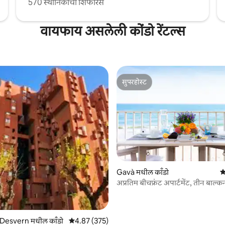
570 स्थानिकांची शिफारस
वायफाय असलेली कोंडो रेंटल्स
सुपरहोस्ट
सुपरहोस्ट
 रिव्ह्यूज
Gavà मधील काँडो
5
अप्रतिम बीचफ्रंट अपार्टमेंट, तीन बाल्कनी
 Desvern मधील काँडो
5 पैकी 4.87 सरासरी रेटिंग, 375 रिव्ह्यूज
4.87 (375)