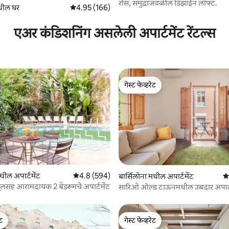
रोस, समुद्राजवळील डिझाईन लॉफ्ट.
 रिव्ह्यूज
धील घर
5 पैकी 4.95 सरासरी रेटिंग, 166 रिव्ह्यूज
4.95 (166)
एअर कंडिशनिंग असलेली अपार्टमेंट रेंटल्स
गेस्ट फेव्हरेट
गेस्ट फेव्हरेट
धील अपार्टमेंट
5 पैकी 4.8 सरासरी रेटिंग, 594 रिव्ह्यूज
4.8 (594)
 रिव्ह्यूज
बार्सिलोना मधील अपार्टमेंट
5 
लसह आरामदायक 2 बेडरूमचे अपार्टमेंट
सारिओ ओल्ड टाऊनमधील उबदार अपार्ट
छतावरील टॉपसह
ेट
गेस्ट फेव्हरेट
ेट
गेस्ट फेव्हरेट