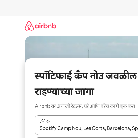
कंटेंटवर
जा
स्पॉटिफाई कँप नोउ जवळील
राहण्याच्या जागा
Airbnb वर अनोखी रेंटल्स, घरे आणि बरेच काही बुक करा
लोकेशन
जेव्हा परिणाम उपलब्ध असतील, तेव्हा वरच्या आणि खाली बाणांच्य