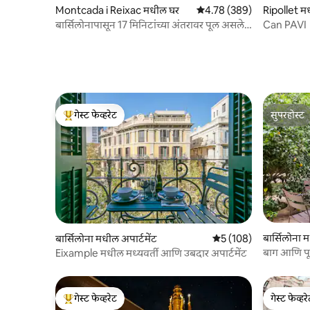
Montcada i Reixac मधील घर
5 पैकी 4.78 सरासरी रेटिंग, 389
4.78 (389)
Ripollet म
बार्सिलोनापासून 17 मिनिटांच्या अंतरावर पूल असलेले
Can PAVI
घर
गेस्ट फेव्हरेट
सुपरहोस्ट
टॉप गेस्ट फेव्हरेट
सुपरहोस्ट
बार्सिलोना म
बार्सिलोना मधील अपार्टमेंट
5 पैकी 5 सरासरी रेटिंग, 108
5 (108)
बाग आणि पू
Eixample मधील मध्यवर्ती आणि उबदार अपार्टमेंट
गेस्ट फेव्हरेट
गेस्ट फेव्हर
टॉप गेस्ट फेव्हरेट
गेस्ट फेव्हर