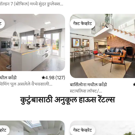
वॉल्डन 7 (बोफिल) मध्ये सुंदर डुप्लेक्स
ेट
गेस्ट फेव्हरेट
ेट
गेस्ट फेव्हरेट
 रिव्ह्यूज
मधील काँडो
5 पैकी 4.98 सरासरी रेटिंग, 127 रिव्ह्यूज
4.98 (127)
िमिंग पूल असलेले वैभवशाली
बार्सिलोना मधील काँडो
5
ने भरलेले पेंटहाऊस
स्टायलिश लॉफ्ट/
बीचजवळ/FastWifi/AC/SMARTT
कुटुंबासाठी अनुकूल हाऊस रेंटल्स
्हरेट
गेस्ट फेव्हरेट
व्हरेट
गेस्ट फेव्हरेट