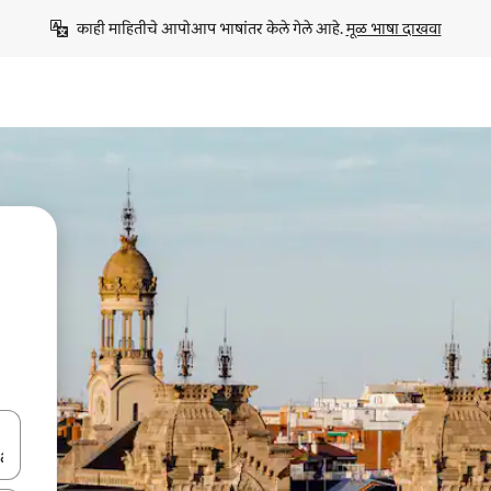
काही माहितीचे आपोआप भाषांतर केले गेले आहे. 
मूळ भाषा दाखवा
ा किजसह नेव्हिगेट करा किंवा स्पर्शाने स्वाइप जेश्चर्स वापरून एक्सप्लोर करा.