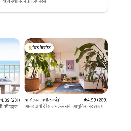
464 स्थानिकांची शिफारस
गेस्ट फेव्हरेट
टॉप गेस्ट फेव्हरेट
बार्सिलोना मधील काँडो
5 पैकी 4.99 सरासरी रेटिंग, 20
4.99 (209)
 पैकी 4.89 सरासरी रेटिंग, 231 रिव्ह्यूज
4.89 (231)
आनंददायी टेरेस असलेले सनी आधुनिक पेंटहाऊस
, सी व्ह्यूज