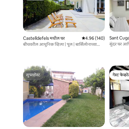
Sant Cuga
Castelldefels मधील घर
5 पैकी 4.96 सरासरी रेटिंग, 140
4.96 (140)
र
सुंदर घर आण
बीचवरील आधुनिक व्हिला | पूल | बार्सिलोनाच्या
जवळ
सुपरहोस्ट
गेस्ट फेव्हर
सुपरहोस्ट
गेस्ट फेव्हर