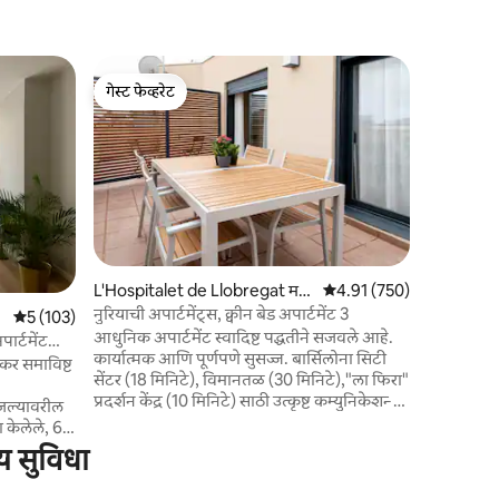
बार्सिलोना
गेस्ट फेव्हरेट
गेस्ट फेव्ह
मार्टाची अपा
गेस्ट फेव्हरेट
गेस्ट फेव्ह
आणि.
बार्सिलोना 
केलेले आणि 
सुसज्ज आणि 
वास्तव्याब
घेण्यासाठी 
बार्सिलोनाच्
एकामध्ये (
स्थित आहे. 
L'Hospitalet de Llobregat म
5 पैकी 4.91 सरासरी रेटिंग, 75
4.91 (750)
सुपरमार्केट
धील भाड्याचे युनिट
नुरियाची अपार्टमेंट्स, क्वीन बेड अपार्टमेंट 3
5 पैकी 5 सरासरी रेटिंग, 103 रिव्ह्यूज
5 (103)
बार्सिलोना 
आधुनिक अपार्टमेंट स्वादिष्ट पद्धतीने सजवले आहे.
विनंती आणि
ार्टमेंट
कार्यात्मक आणि पूर्णपणे सुसज्ज. बार्सिलोना सिटी
YWK0M
सेंटर (18 मिनिटे), विमानतळ (30 मिनिटे),"ला फिरा"
प्रदर्शन केंद्र (10 मिनिटे) साठी उत्कृष्ट कम्युनिकेशन्स.
जल्यावरील
शांत परिसर. अतिशय आरामदायक गादी असलेली
 केलेले, 6
एक डबल बेडरूम. सोफा बेडसह डायनिंग रूम.
‍👦 ही
य सुविधा
दिवसभर भरपूर नैसर्गिक प्रकाश. सर्व रूम्समध्ये एसी,
ुंबांसाठी,
हीट पंप, हाय स्पीड वायफाय. Netflix सह फ्लॅट
र असलेल्या