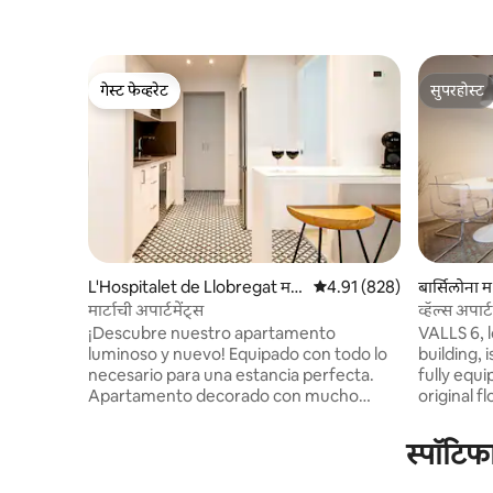
गेस्ट फेव्हरेट
सुपरहोस्ट
गेस्ट फेव्हरेट
सुपरहोस्ट
L'Hospitalet de Llobregat म
5 पैकी 4.91 सरासरी रेटिंग, 828
4.91 (828)
बार्सिलोना 
धील भाड्याचे युनिट
मार्टाची अपार्टमेंट्स
व्हॅल्स अपार
अपार्टमेंट...
¡Descubre nuestro apartamento
VALLS 6, 
luminoso y nuevo! Equipado con todo lo
building,
necesario para una estancia perfecta.
fully equ
Apartamento decorado con mucho
original f
encanto y funcionalidad. Disfruta de la
style), orig
luz natural que baña cada rincón del
apartment 
स्पॉटिफ
espacio, realzada por una decoración
bedrooms. - 2 bathrooms 
elegante y moderna. El apartamento
showers). - Internet Wi-Fi. - Priva