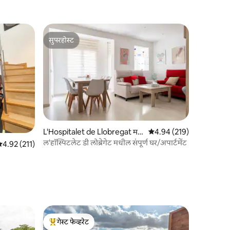
सुपरहोस्ट
सुपरहोस्ट
L'Hospitalet de Llobregat म
5 पैकी 4.94 सरासरी रेटिंग, 21
4.94 (219)
धील काँडो
ल'हॉस्पिटलेट डी लोब्रेगेट मधील संपूर्ण घर/अपार्टमेंट
 पैकी 4.92 सरासरी रेटिंग, 211 रिव्ह्यूज
4.92 (211)
V
गेस्ट फेव्हरेट
टॉप गेस्ट फेव्हरेट