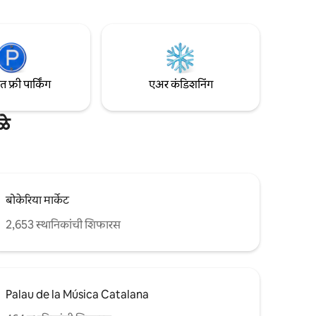
टीव्ही. Airbnb ने आम्हाला सलग 5 व्या वर्षी
सुपरहोस्ट म्हणून पुरस्कृत केले आहे आणि आमच्या
डियमच्या
गेस्ट्सना घरी असल्यासारखे वाटावे अशी आमची
 आणि
इच्छा आहे!
्टेशन, लाइन
फ्री पार्किंग
एअर कंडिशनिंग
ळे
बोकेरिया मार्केट
2,653 स्थानिकांची शिफारस
Palau de la Música Catalana