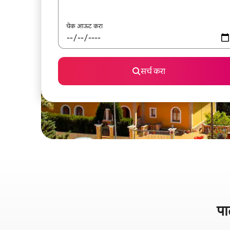
चेक आऊट करा
सर्च करा
पा