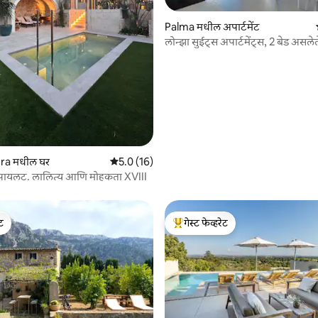
 रिव्ह्यूज
Palma मधील अपार्टमेंट
लोन्झा सुईट्स अपार्टमेंट्स, 2 बेड असलेल
ra मधील घर
5 पैकी 5.0 सरासरी रेटिंग, 16 रिव्ह्यूज
5.0 (16)
 पायलट. लालित्य आणि मोहकता XVIII
ेट
गेस्ट फेव्हरेट
ेट
टॉप गेस्ट फेव्हरेट