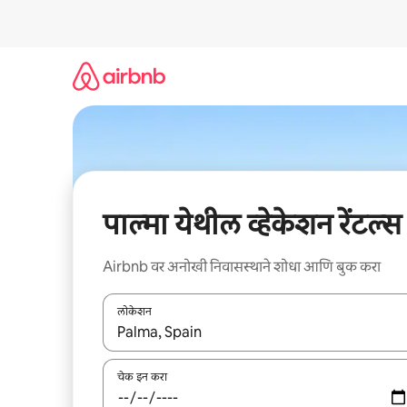
कंटेंटवर
जा
पाल्मा येथील व्हेकेशन रेंटल्स
Airbnb वर अनोखी निवासस्थाने शोधा आणि बुक करा
लोकेशन
जेव्हा परिणाम उपलब्ध असतील, तेव्हा वरच्या आणि खाली बाणांच्य
चेक इन करा