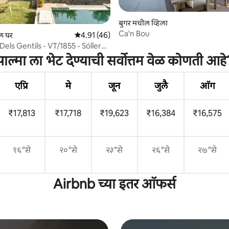
 रिव्ह्यूज
बुगर मधील व्हिला
Ca'n Bou
ल घर
5 पैकी 4.91 सरासरी रेटिंग, 46 रिव्ह्यूज
4.91 (46)
Dels Gentils - VT/1855 - Sóller
पाल्मा ला भेट देण्याची सर्वोत्तम वेळ कोणती आहे
एप्रि
मे
जून
जुलै
ऑग
₹17,813
₹17,718
₹19,623
₹16,384
₹16,575
१६°से
२०°से
२३°से
२६°से
२७°से
Airbnb च्या इतर ऑफर्स