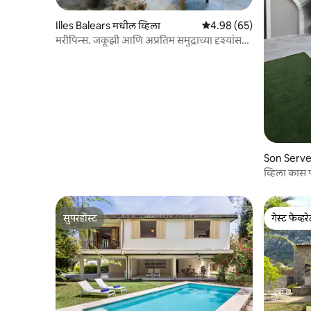
Illes Balears मधील व्हिला
5 पैकी 4.98 सरासरी रेटिंग, 65
4.98 (65)
मरीपिन्स. जकूझी आणि अप्रतिम समुद्राच्या दृश्यांसह
व्हिला
Son Serve
व्हिला कास
सुपरहोस्ट
गेस्ट फेव्हर
सुपरहोस्ट
गेस्ट फेव्हर