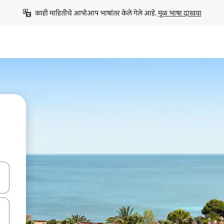
काही माहितीचे आपोआप भाषांतर केले गेले आहे. 
मूळ भाषा दाखवा
ा किजसह नेव्हिगेट करा किंवा स्पर्शाने स्वाइप जेश्चर्स वापरून एक्सप्लोर करा.