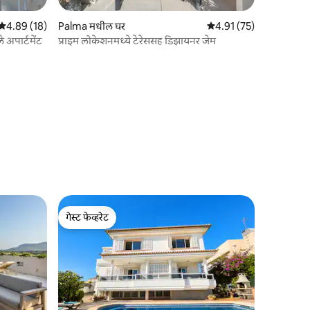
5 पैकी 4.89 सरासरी रेटिंग, 18 रिव्ह्यूज
4.89 (18)
Palma मधील घर
5 पैकी 4.91 सरासरी रेटिंग, 7
4.91 (75)
े अपार्टमेंट
प्राइम लोकेशनमध्ये टेरेससह डिझायनर जेम
गेस्ट फेव्हरेट
गेस्ट फेव्हरेट