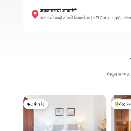
जवळपासची आकर्षणे
पाल्मा ची काही टॉपची ठिकाणे आहेत El Corte Inglé
गेस्ट्स सहमत 
गेस्ट फेव्हरेट
गेस्ट फेव
गेस्ट फेव्हरेट
टॉप गेस्ट फे