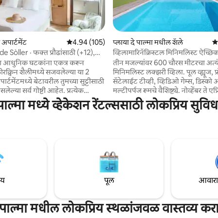
पार्टमेंट
5 पैकी 4.94 सरासरी रेटिंग, 105 रिव्ह्यूज
4.94 (105)
प्लाया दे पाल्मा मधील शॅले
5 
 रिव्ह्यूज
e Sòller · फक्त प्रौढांसाठी (+12),
व्हिलामारिनॅक्रिस्टल मिनिमलिस्ट ऐच्छि
 आधुनिक घटकांना एकत्र करून
तीन मजल्यांवर 600 चौरस मीटरचा अत्यं
ोरक्विन शैलीमध्ये सजवलेल्या या 2
मिनिमलिस्ट लक्झरी व्हिला. पूल व्ह्यूज, प्
ार्टमेंटमध्ये बेटावरील तुमच्या सुट्टीसाठी
सॅटेलाईट टीव्ही, व्हिडिओ गेम्स, डिस्
या सर्व गोष्टी आहेत. प्रत्येक
मल्टीपर्पज रूमचे वैशिष्ट्ये. नोव्हेंबर ते एप
 स्वतःचे बाथरूम आहे आणि लिव्हिंग
कालावधीत संरक्षित असलेला व्हर्लपूल
पाल्मा मध्ये व्हेकेशन रेंटल्ससाठी लोकप्रिय सुविध
 आरामदायक सोफा, डायनिंगची जागा
मल्टीकलर्ड लाइटिंगसह खाजगी स्विमिंग
े. मित्र किंवा कुटुंबासह
मीटर). अतिरिक्त शुल्काच्या विनंतीनुसार
व अपार्टमेंट्स आणि
उपलब्ध आहे. अधिक सुरक्षेसाठी पूल आणि
ीटिंग आणि स्मार्ट टीव्हीसह सुसज्ज
नवीन अँटी-स्लिप टाइल्स आहेत. बार्बेक्यू
्ण प्रॉपर्टीमध्ये वायफाय उपलब्ध आणि
गेम्स रूम, 15 बाइक्स, एअर कंडिशनिंग, 
म्ही साईटवर
ऑटोमेशन आणि इलेक्ट्रिक कार चार्जर.
करत नाही परंतु प्रॉपर्टीपासून चालत
ेक्षा कमी अंतरावर भरपूर बार आणि
ाय
पूल
आवारात 
आहेत.
पाल्मा मधील लोकप्रिय स्थळांजवळ वास्तव्य कर