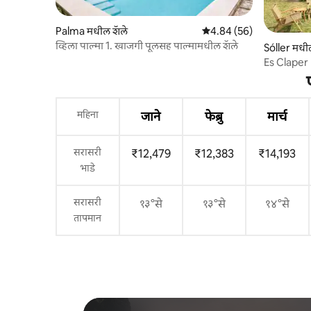
Palma मधील शॅले
5 पैकी 4.84 सरासरी रेटिंग, 56
4.84 (56)
व्हिला पाल्मा 1. खाजगी पूलसह पाल्मामधील शॅले
Sóller मधी
Es Claper 
मधील घर
महिना
जाने
फेब्रु
मार्च
सरासरी
₹12,479
₹12,383
₹14,193
भाडे
सरासरी
१३°से
१३°से
१४°से
तापमान