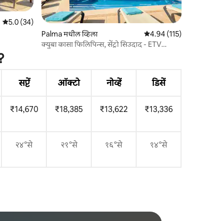
5 पैकी 5.0 सरासरी रेटिंग, 34 रिव्ह्यूज
5.0 (34)
Palma मधील व्हिला
5 पैकी 4.94 सरासरी रेटिंग, 11
4.94 (115)
क्युबा कासा फिलिपिन्स, सेंट्रो सिउदाद - ETV
-10310
?
सप्टें
ऑक्टो
नोव्हें
डिसें
₹14,670
₹18,385
₹13,622
₹13,336
२४°से
२१°से
१६°से
१४°से