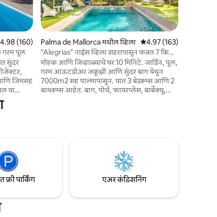
मुख्य आकर्
तुम्हाला पा
करायचे अ
चांगल्या रात
पैकी 4.98 सरासरी रेटिंग, 160 रिव्ह्यूज
4.98 (160)
Palma de Mallorca मधील व्हिला
5 पैकी 4.97 सरासरी रेटिंग, 16
4.97 (163)
असेल तर ही योग
क गरम पूल
"Alegrias" नाईस व्हिला शहरापासून फक्त 7 किमी
licencia 
अंतरावर आहे
त सुंदर
मोहक आणि जिव्हाळ्याचे घर 10 मिनिटे. जार्डिन, पूल,
रोजेक्टर,
गरम आऊटडोअर जकूझी आणि सुंदर बाग येथून
को आणि जिमसह
7000m2 सह पाल्मापासून. यात 3 बेडरूम्स आणि 2
्रिल या
बाथरूम्स आहेत. बाग, पोर्च, फायरप्लेस, बार्बेक्यू,
 आणि
एअर कंडिशनिंग आणि हीटिंग...खूप प्रशस्त आणि
ा
 पूल (9 x 5
आरामदायक दिसणारी एक मोठी टेरेस आहे. पाल्मा
 पूल हीटिंग
शहरापासून 7 किमी अंतरावर, विमानतळ आणि
 टेरेसमध्ये
बीचपासून शांत क्षेत्र. सुपरमार्केट्स 1 किमी दूर.
, गार्डन,
आराम, बेटांवरील सहली, बाइकिंग इ. साठी
होम
आदर्श...आम्हाला पाळीव प्राणी आवडतात, म्हणून ते
परत आणा ;-)
फ्री पार्किंग
एअर कंडिशनिंग
ा