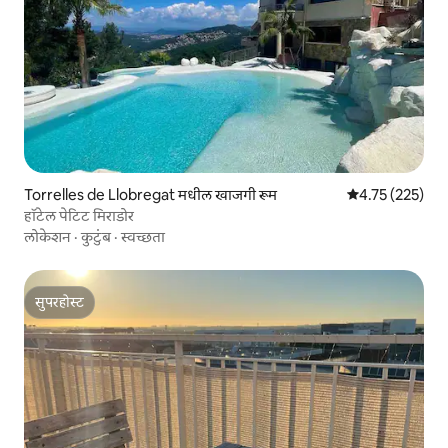
Torrelles de Llobregat मधील खाजगी रूम
5 पैकी 4.75 सरासरी
4.75 (225)
हॉटेल पेटिट मिराडोर
लोकेशन
·
कुटुंब
·
स्वच्छता
सुपरहोस्ट
सुपरहोस्ट