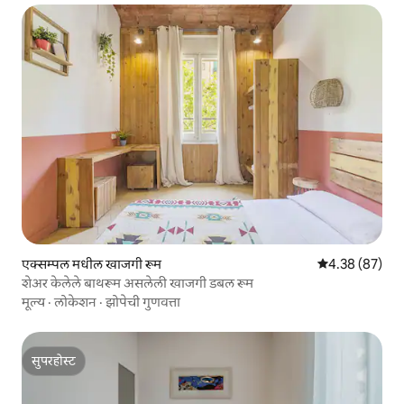
एक्सम्पल मधील खाजगी रूम
5 पैकी 4.38 सरासरी
4.38 (87)
शेअर केलेले बाथरूम असलेली खाजगी डबल रूम
मूल्य
·
लोकेशन
·
झोपेची गुणवत्ता
सुपरहोस्ट
सुपरहोस्ट