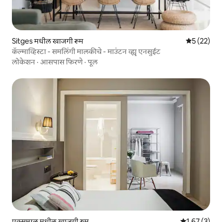
Sitges मधील खाजगी रूम
5 पैकी 5 सरासर
5 (22)
कॅल्माव्हिस्टा - समलिंगी मालकीचे - माउंटन व्ह्यू एनसुईट
लोकेशन
·
आसपास फिरणे
·
पूल
एक्सम्पल मधील खाजगी रूम
5 पैकी 1.67 सरास
1.67 (3)