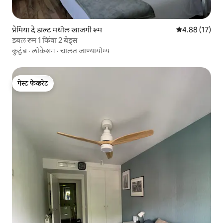
प्रेमिया दे डाल्ट मधील खाजगी रूम
5 पैकी 4.88 सरासर
4.88 (17)
डबल रूम 1 किंवा 2 बेड्स
कुटुंब
·
लोकेशन
·
चालत जाण्यायोग्य
गेस्ट फेव्हरेट
गेस्ट फेव्हरेट