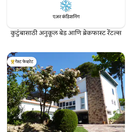
एअर कंडिशनिंग
कुटुंबासाठी अनुकूल बेड आणि ब्रेकफास्ट रेंटल्स
गेस्ट फेव्हरेट
टॉप गेस्ट फेव्हरेट