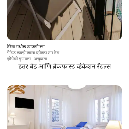
टेरेसा मधील खाजगी रूम
पेटिट लक्झे कासा व्होल्टा रूम टेरा
झोपेची गुणवत्ता
·
अचूकता
इतर बेड आणि ब्रेकफास्ट व्हेकेशन रेंटल्स