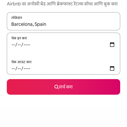
Airbnb वर अनोखी बेड आणि ब्रेकफास्ट रेंटल्स शोधा आणि बुक करा
लोकेशन
जेव्हा परिणाम उपलब्ध असतील, तेव्हा वरच्या आणि खाली बाणांच्या किजसह नेव्हिगेट
चेक इन करा
चेक आऊट करा
सर्च करा