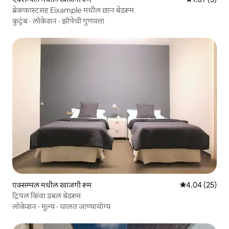
ब्रेकफास्टसह Eixample मधील छान बेडरूम
कुटुंब
·
लोकेशन
·
झोपेची गुणवत्ता
एक्सम्पल मधील खाजगी रूम
5 पैकी 4.04 सरासरी
4.04 (25)
ट्रिपल किंवा डबल बेडरूम
लोकेशन
·
मूल्य
·
चालत जाण्यायोग्य