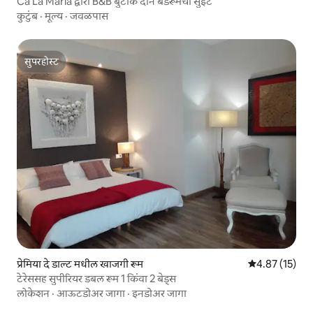
Ca La Maria द्वारा B&B बुटीक दोन बेडरूमचा सुईट
कुटुंब
·
मूल्य
·
जवळपास
सुपरहोस्ट
सुपरहोस्ट
प्रेमिया दे डाल्ट मधील खाजगी रूम
5 पैकी 4.87 सरासर
4.87 (15)
टेरेससह सुपीरियर डबल रूम 1 किंवा 2 बेड्स
लोकेशन
·
आऊटडोअर जागा
·
इनडोअर जागा