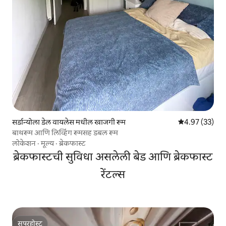
सर्डान्योला डेल वायलेस मधील खाजगी रूम
5 पैकी 4.97 सरासर
4.97 (33)
बाथरूम आणि लिव्हिंग रूमसह डबल रूम
लोकेशन
·
मूल्य
·
ब्रेकफास्ट
ब्रेकफास्टची सुविधा असलेली बेड आणि ब्रेकफास्ट
रेंटल्स
सुपरहोस्ट