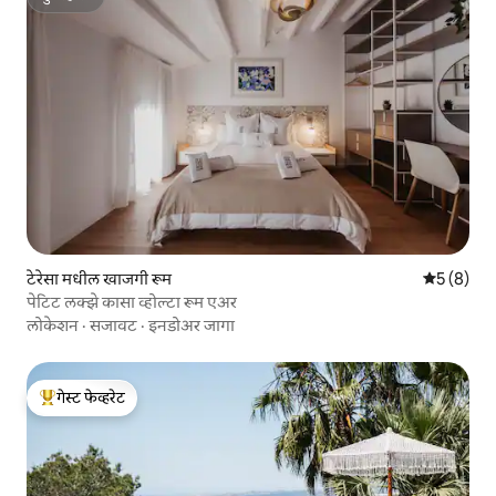
सुपरहोस्ट
टेरेसा मधील खाजगी रूम
5 पैकी 5 सरा
5 (8)
पेटिट लक्झे कासा व्होल्टा रूम एअर
लोकेशन
·
सजावट
·
इनडोअर जागा
गेस्ट फेव्हरेट
टॉप गेस्ट फेव्हरेट