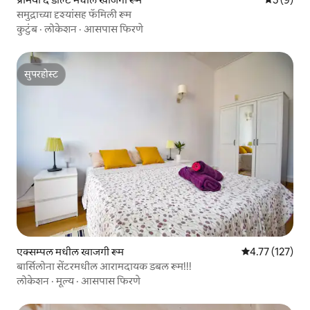
समुद्राच्या दृश्यांसह फॅमिली रूम
कुटुंब
·
लोकेशन
·
आसपास फिरणे
सुपरहोस्ट
सुपरहोस्ट
एक्सम्पल मधील खाजगी रूम
5 पैकी 4.77 सरासरी
4.77 (127)
बार्सिलोना सेंटरमधील आरामदायक डबल रूम!!!
लोकेशन
·
मूल्य
·
आसपास फिरणे