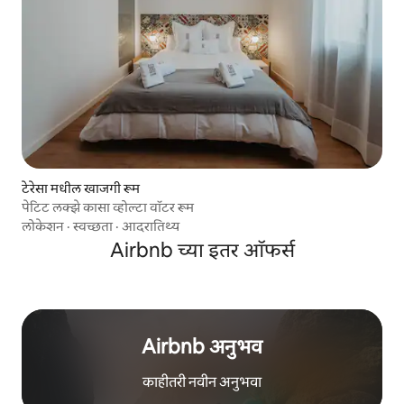
टेरेसा मधील खाजगी रूम
पेटिट लक्झे कासा व्होल्टा वॉटर रूम
लोकेशन
·
स्वच्छता
·
आदरातिथ्य
Airbnb च्या इतर ऑफर्स
Airbnb अनुभव
काहीतरी नवीन अनुभवा