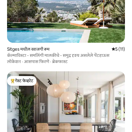
Sitges मधील खाजगी रूम
5 पैकी 5 सरास
5 (11)
कॅल्माविस्टा - समलिंगी मालकीचे - समुद्र दृश्य असलेले पेंटहाऊस
लोकेशन
·
आसपास फिरणे
·
ब्रेकफास्ट
गेस्ट फेव्हरेट
टॉप गेस्ट फेव्हरेट