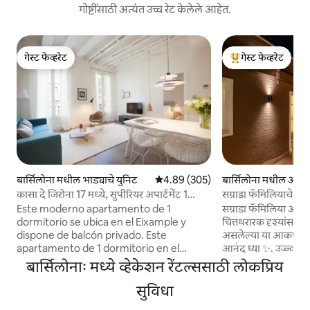
गोष्टींसाठी अत्यंत उच्च रेट केलेले आहेत.
गेस्ट फेव्हरेट
गेस्ट फेव्हरेट
गेस्ट फेव्हरेट
टॉप गेस्ट फेव्हरेट
बार्सिलोना मधील भाड्याचे युनिट
5 पैकी 4.89 सरासरी रेटिंग, 305 रिव्ह्यूज
4.89 (305)
बार्सिलोना मधील अपार्ट
कासा दे जिरोना 17 मध्ये, सुपीरियर अपार्टमेंट 1
सग्राडा फॅमिलियाचे दृ
बेडरूम...
टेरेस
Este moderno apartamento de 1
सग्राडा फॅमिलिया आणि श
dormitorio se ubica en el Eixample y
चित्तथरारक दृश्यांसह 
dispone de balcón privado. Este
असलेल्या या आकर्षक प
apartamento de 1 dormitorio en el
आनंद घ्या ✨. उज्ज्वल, स्टाईलिश आणि विचारपूर्वक
Eixample de Barcelona combina un
डिझाइन केलेले, हे अन
बार्सिलोनाः मध्ये व्हेकेशन रेंटल्ससाठी लोकप्रिय
diseño moderno con detalles
सुविधा आणि स्टाईल ऑ
acogedores, creando un espacio ideal
सुविधा
लोकेशनमध्ये आहे आणि प्
para relajarse y disfrutar de la ciudad.
फॅमिलियापासून फक्त ए