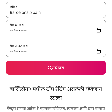
लोकेशन
जेव्हा परिणाम उपलब्ध असतील, तेव्हा वरच्या आणि खाली बाणांच्या किजसह नेव्हिगेट
चेक इन करा
चेक आऊट करा
सर्च करा
बार्सिलोनाः मधील टॉप रेटिंग असलेली व्हेकेशन
रेंटल्स
गेस्ट्स सहमत आहेत: हे मुक्काम लोकेशन, स्वच्छता आणि इतर बऱ्याच