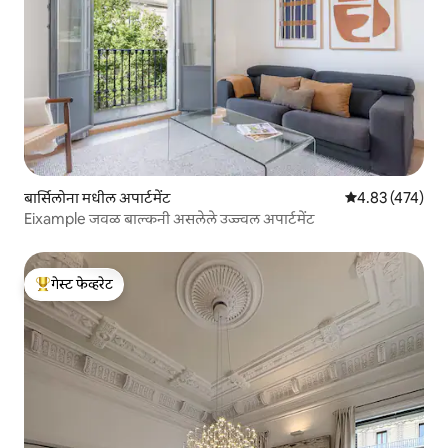
बार्सिलोना मधील अपार्टमेंट
5 पैकी 4.83 सरासरी 
4.83 (474)
Eixample जवळ बाल्कनी असलेले उज्ज्वल अपार्टमेंट
गेस्ट फेव्हरेट
टॉप गेस्ट फेव्हरेट