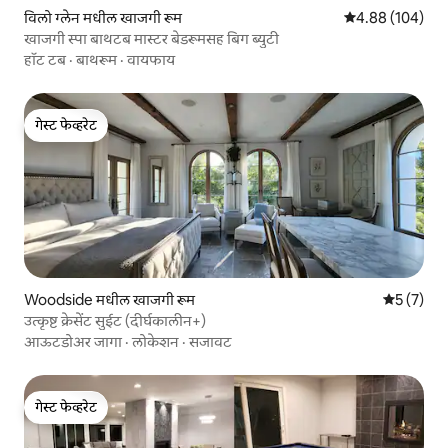
विलो ग्लेन मधील खाजगी रूम
5 पैकी 4.88 सरासरी 
4.88 (104)
खाजगी स्पा बाथटब मास्टर बेडरूमसह बिग ब्युटी
हॉट टब
·
बाथरूम
·
वायफाय
गेस्ट फेव्हरेट
गेस्ट फेव्हरेट
Woodside मधील खाजगी रूम
5 पैकी 5 सरा
5 (7)
उत्कृष्ट क्रेसेंट सुईट (दीर्घकालीन+)
आऊटडोअर जागा
·
लोकेशन
·
सजावट
गेस्ट फेव्हरेट
गेस्ट फेव्हरेट