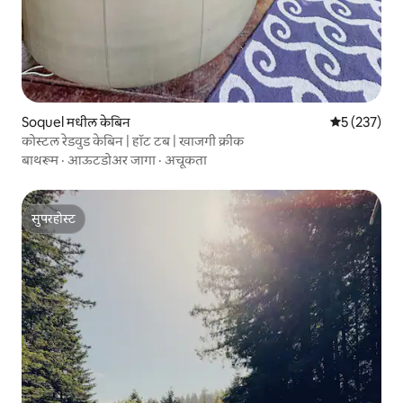
Soquel मधील केबिन
5 पैकी 5 सरासरी
5 (237)
कोस्टल रेडवुड केबिन | हॉट टब | खाजगी क्रीक
बाथरूम
·
आऊटडोअर जागा
·
अचूकता
सुपरहोस्ट
सुपरहोस्ट