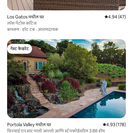
Los Gatos मधील घर
5 पैकी 4.94 सरासर
4.94 (47)
लॉस गॅटोस कॉटेज
बाथरूम
·
हॉट टब
·
आरामदायक
गेस्ट फेव्हरेट
गेस्ट फेव्हरेट
Portola Valley मधील घर
5 पैकी 4.93 सरासरी 
4.93 (178)
विनयार्ड एनआर पालो आल्तो आणि स्टॅनफोर्डवरील 3 BR होम