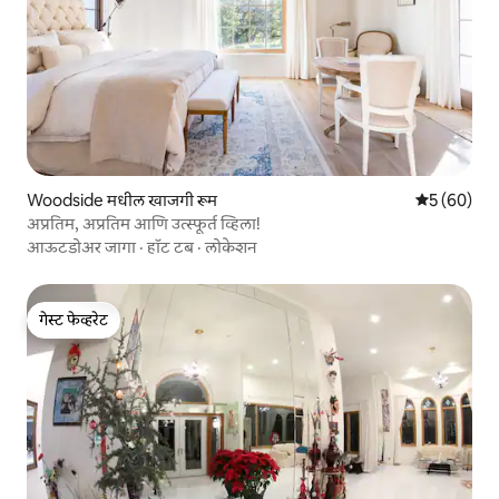
Woodside मधील खाजगी रूम
5 पैकी 5 सरासर
5 (60)
अप्रतिम, अप्रतिम आणि उत्स्फूर्त व्हिला!
आऊटडोअर जागा
·
हॉट टब
·
लोकेशन
गेस्ट फेव्हरेट
गेस्ट फेव्हरेट