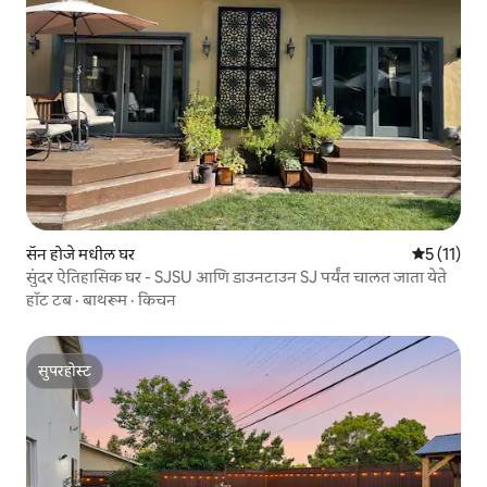
सॅन होजे मधील घर
5 पैकी 5 सरास
5 (11)
सुंदर ऐतिहासिक घर - SJSU आणि डाउनटाउन SJ पर्यंत चालत जाता येते
हॉट टब
·
बाथरूम
·
किचन
सुपरहोस्ट
सुपरहोस्ट