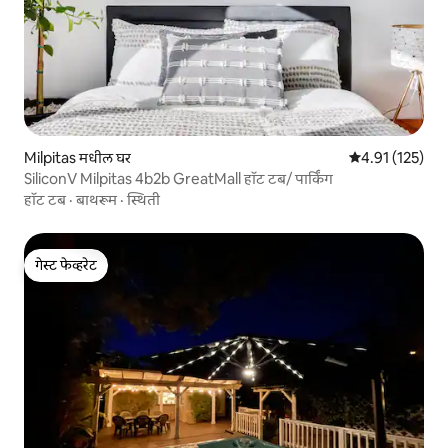
Milpitas मधील घर
5 पैकी 4.91 सरासरी
4.91 (125)
SiliconV Milpitas 4b2b GreatMall हॉट टब/ पार्किंग
हॉट टब
·
बाथरूम
·
स्थिती
गेस्ट फेव्हरेट
गेस्ट फेव्हरेट