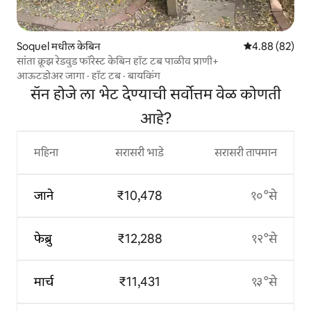
Soquel मधील केबिन
5 पैकी 4.88 सरासरी
4.88 (82)
सांता क्रूझ रेडवुड फॉरेस्ट केबिन हॉट टब पाळीव प्राणी+
आऊटडोअर जागा
·
हॉट टब
·
बायकिंग
सॅन होजे ला भेट देण्याची सर्वोत्तम वेळ कोणती
आहे?
महिना
सरासरी भाडे
सरासरी तापमान
जाने
₹10,478
१०°से
फेब्रु
₹12,288
१२°से
मार्च
₹11,431
१३°से