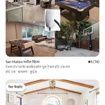
San Mateo मधील व्हिला
5 पैकी 5 सरासर
5 (74)
टेस्ला EV चार्जर बास्केटबॉल पूल टेबल हॉट टब स्पा
हॉट टब
·
बाथरूम
·
कुटुंब
गेस्ट फेव्हरेट
गेस्ट फेव्हरेट