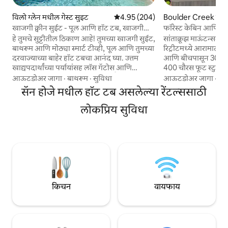
विलो ग्लेन मधील गेस्ट सुइट
5 पैकी 4.95 सरासरी रेटिंग, 204 रिव्ह्यूज
4.95 (204)
Boulder Creek मधी
खाजगी क्वीन सुईट - पूल आणि हॉट टब, खाजगी
फॉरेस्ट केबिन आणि ह
एंट्री
हे तुमचे सुट्टीतील ठिकाण आहे! तुमच्या खाजगी सुईट,
सांताक्रूझ माऊंटन्समध
बाथरूम आणि मोठ्या स्मार्ट टीव्ही, पूल आणि तुमच्या
रिट्रीटमध्ये आरामात रह
दरवाज्याच्या बाहेर हॉट टबचा आनंद घ्या. उत्तम
आणि बीचपासून 30 मिनि
खाद्यपदार्थांच्या पर्यायांसह लॉस गॅटोस आणि
400 चौरस फूट स्टुडिओ
कॅम्पबेल शहराच्या मध्यभागापासून 3 मैलांच्या
जाण्यासाठी आणि रेडवुड
आऊटडोअर जागा
·
बाथरूम
·
सुविधा
आऊटडोअर जागा
·
बा
अंतरावर स्थित. लेव्हीज स्टेडियम/49ers 9.5 मैल,
घेण्यासाठी योग्य सेटिंग
सॅन होजे मधील हॉट टब असलेल्या रेंटल्ससाठी
माउंटन विनरी कॉन्सर्ट्स 7.5 मैल, सॅन होजे
पूर्ण बाथरूम, किचन आण
आंतरराष्ट्रीय विमानतळ 6.5 मैल, SFO 35 मैल, SAP
यार्डमध्ये पूर्णपणे आर
लोकप्रिय सुविधा
सेंटर/NCAA/शार्क्स 4.6 मैल. आमच्याकडे
टब, प्रोपेन फायरपिट
व्यावसायिक साफसफाई आहे. हॉटेलसारखे चेक
कृपया लक्षात घ्या की 
आऊट करा, लाँड्री सुरू करू नका! हॉट टब आणि पूल
पवनचक्क्या रस्त्यावर
हा आराम करण्याचा आणि संध्याकाळ संपवण्याचा
किंवा A/
एक उत्तम मार्ग आहे.
किचन
वायफाय