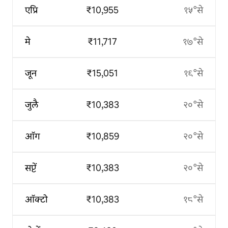
एप्रि
₹10,955
१५°से
मे
₹11,717
१७°से
जून
₹15,051
१९°से
जुलै
₹10,383
२०°से
ऑग
₹10,859
२०°से
सप्टें
₹10,383
२०°से
ऑक्टो
₹10,383
१८°से