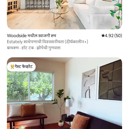
Woodside मधील खाजगी रूम
5 पैकी 4.92 सरासरी
4.92 (50)
Estately साधेपणाची विश्वसनीयता (दीर्घकालीन+)
बाथरूम
·
हॉट टब
·
झोपेची गुणवत्ता
गेस्ट फेव्हरेट
टॉप गेस्ट फेव्हरेट