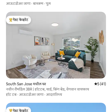
आऊटडोअर जागा
·
बाथरूम
·
पूल
गेस्ट फेव्हरेट
टॉप गेस्ट फेव्हरेट
South San Jose मधील घर
5 पैकी 5 सरास
5 (41)
नवीन रीमॉडेल 3BR | हॉटटब, यार्ड, किंग बेड, वेगवान वायफाय
हॉट टब
·
आऊटडोअर जागा
·
आदरातिथ्य
गेस्ट फेव्हरेट