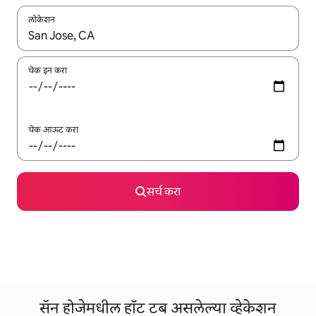
लोकेशन
जेव्हा परिणाम उपलब्ध असतील, तेव्हा वरच्या आणि खाली बाणांच्या किजसह नेव्हिगेट
चेक इन करा
चेक आऊट करा
सर्च करा
सॅन होजेमधील हॉट टब असलेल्या व्हेकेशन