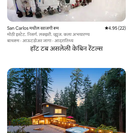
San Carlos मधील खाजगी रूम
5 पैकी 4.95 सरासर
4.95 (22)
मोठी इस्टेट. निसर्ग. लक्झरी. व्ह्यूज. कला अभयारण्य
बाथरूम
·
आऊटडोअर जागा
·
आदरातिथ्य
हॉट टब असलेली केबिन रेंटल्स