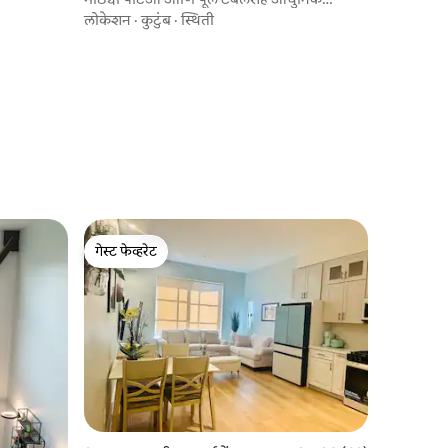
2BR/1BA
लोकेशन
·
कुटुंब
·
स्थिती
गेस्ट फेव्हरेट
गेस्ट फेव्हरेट