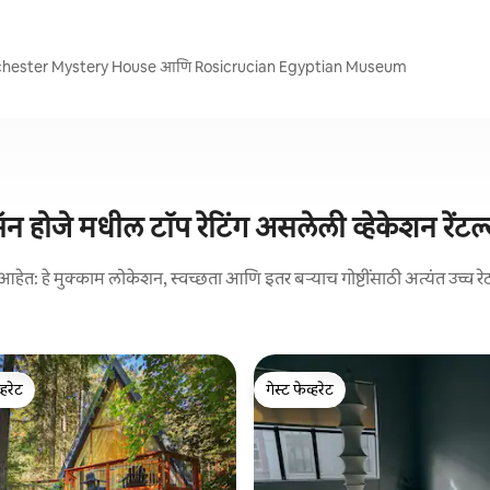
 Winchester Mystery House आणि Rosicrucian Egyptian Museum
ॅन होजे मधील टॉप रेटिंग असलेली व्हेकेशन रेंटल
आहेत: हे मुक्काम लोकेशन, स्वच्छता आणि इतर बऱ्याच गोष्टींसाठी अत्यंत उच्च रे
्हरेट
गेस्ट फेव्हरेट
व्हरेट
गेस्ट फेव्हरेट