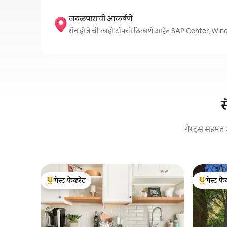
जवळपासची आकर्षणे
सॅन होजे ची काही टॉपची ठिकाणे आहेत SAP Center,
स
गेस्ट्स सहमत 
गेस्ट फेव्हरेट
गेस्ट फेव
टॉप गेस्ट फेव्हरेट
टॉप गेस्ट फे