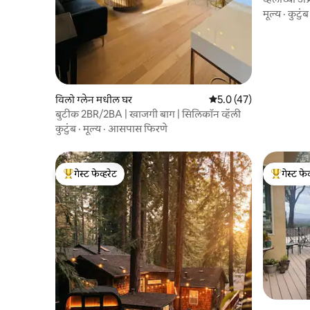
मूल्य
·
कुटुंब
विलो ग्लेन मधील घर
5 पैकी 5.0 सरासरी रेटिंग, 4
5.0 (47)
बुटीक 2BR/2BA | खाजगी बाग | सिलिकॉन व्हॅली
कुटुंब
·
मूल्य
·
आसपास फिरणे
गेस्ट फेव्हरेट
गेस्ट फेव
टॉप गेस्ट फेव्हरेट
टॉप गेस्ट फे