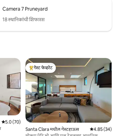
Camera 7 Pruneyard
18 स्थानिकांची शिफारस
गेस्ट फेव्हरेट
टॉप गेस्ट फेव्हरेट
5 पैकी 5.0 सरासरी रेटिंग, 70 रिव्ह्यूज
5.0 (70)
न
Santa Clara मधील गेस्टहाऊस
5 पैकी 4.85 सरासरी रेटिंग, 3
4.85 (34)
मोठ्या पॅटिओ आणि पूल टेबलसह आधुनिक