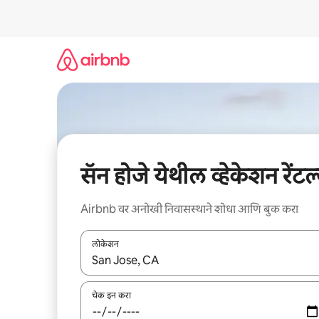
कंटेंटवर
जा
सॅन होजे येथील व्हेकेशन रेंटल
Airbnb वर अनोखी निवासस्थाने शोधा आणि बुक करा
लोकेशन
जेव्हा परिणाम उपलब्ध असतील, तेव्हा वरच्या आणि खाली बाणांच्य
चेक इन करा