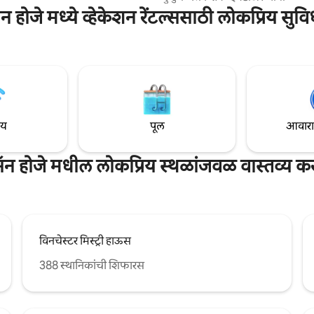
ruzAFrame
किंवा व्यावसायिक प्रवाशांसाठी परिपूर्ण. 
ॅन होजे मध्ये व्हेकेशन रेंटल्ससाठी लोकप्रिय सुवि
∙प्रीमियम Ghost गादी असलेला किंग-स
फुल-साईझ बेड ∙NEST थर्मोस्टॅट ∙हलक्
वाचनासाठी लहान लायब्ररी ∙नवीन फ्रिज
ॲक्सेस आणि पार्किंग: किलेसलेस प्रवेश 
केलेले भूमिगत पार्किंग स्पॉट. की फॉबसह
लॉबीद्वारे प्रवेशयोग्य.
ाय
पूल
आवारात 
ॅन होजे मधील लोकप्रिय स्थळांजवळ वास्तव्य क
विनचेस्टर मिस्ट्री हाऊस
388 स्थानिकांची शिफारस