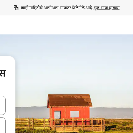
काही माहितीचे आपोआप भाषांतर केले गेले आहे. 
मूळ भाषा दाखवा
्स
ा किजसह नेव्हिगेट करा किंवा स्पर्शाने स्वाइप जेश्चर्स वापरून एक्सप्लोर करा.