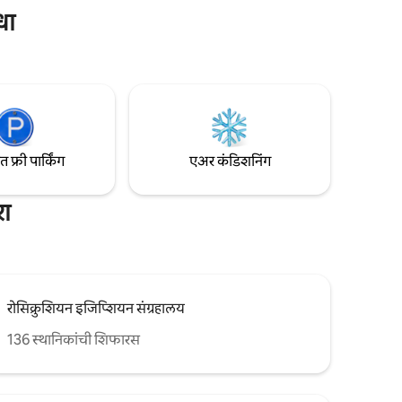
समाविष्ट
धा
ाईझ बेड +
या
 आणि टीव्ही
+1 नियुक्त
 गॅरेज किंवा
फ्री पार्किंग
एअर कंडिशनिंग
रा
रोसिक्रुशियन इजिप्शियन संग्रहालय
136 स्थानिकांची शिफारस