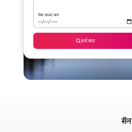
चेक आऊट करा
सर्च करा
सॅन