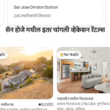
San Jose Diridon Station
245 स्थानिकांची शिफारस
सॅन होजे मधील इतर चांगली व्हेकेशन रेंटल्स
्हरेट
गेस्ट फेव्हरेट
व्हरेट
टॉप गेस्ट फेव्हरेट
एव्हरग्रीन मधील गेस्टहाऊस
स्वतंत्र गेस्टहाऊस 2 बेड/2BA पूर्ण किच
 मधील घर
5 पैकी 5.0 सरासरी रेटिंग, 51 रिव्ह्यूज
5.0 (51)
मूल्य
·
कुटुंब
·
सुविधा
अप्रतिम दृश्यांसह अप्रतिम आधुनिक घर