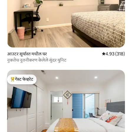
आउटर सूर्यास्त मधील घर
5 पैकी 4.93 सरासरी 
4.93 (318)
नुकतेच नूतनीकरण केलेले सुंदर युनिट
गेस्ट फेव्हरेट
टॉप गेस्ट फेव्हरेट