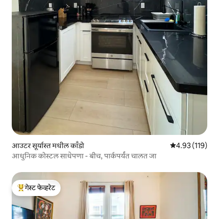
आउटर सूर्यास्त मधील काँडो
5 पैकी 4.93 सरासरी
4.93 (119)
आधुनिक कोस्टल साधेपणा - बीच, पार्कपर्यंत चालत जा
गेस्ट फेव्हरेट
टॉप गेस्ट फेव्हरेट