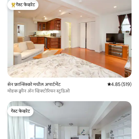
गेस्ट फेव्हरेट
टॉप गेस्ट फेव्हरेट
सॅन फ्रान्सिस्को मधील अपार्टमेंट
5 पैकी 4.85 सरासरी 
4.85 (519)
मोहक क्वीन ॲन व्हिक्टोरियन स्टुडिओ
गेस्ट फेव्हरेट
गेस्ट फेव्हरेट