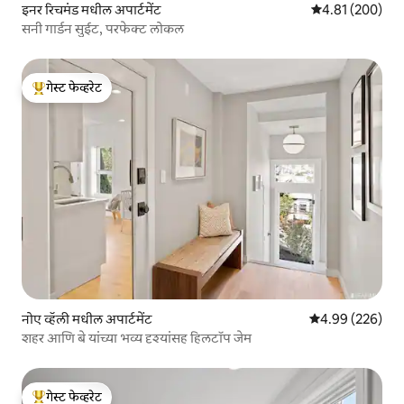
इनर रिचमंड मधील अपार्टमेंट
5 पैकी 4.81 सरासरी 
4.81 (200)
सनी गार्डन सुईट, परफेक्ट लोकल
गेस्ट फेव्हरेट
टॉप गेस्ट फेव्हरेट
नोए व्हॅली मधील अपार्टमेंट
5 पैकी 4.99 सरासरी 
4.99 (226)
शहर आणि बे यांच्या भव्य दृश्यांसह हिलटॉप जेम
गेस्ट फेव्हरेट