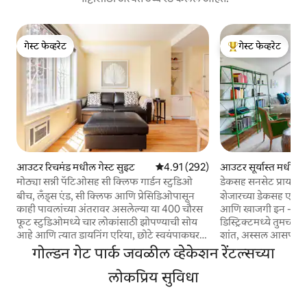
गेस्ट फेव्हरेट
गेस्ट फेव्हरेट
गेस्ट फेव्हरेट
टॉप गेस्ट फेव्हरेट
आउटर रिचमंड मधील गेस्ट सुइट
5 पैकी 4.91 सरासरी रेटिंग, 292 रिव्ह्यूज
4.91 (292)
आउटर सूर्यास्त मधील ग
मोठ्या सन्नी पॅटिओसह सी क्लिफ गार्डन स्टुडिओ
डेकसह सनसेट प्रायव्हेट
बीच, लँड्स एंड, सी क्लिफ आणि प्रेसिडिओपासून
शेजारच्या डेकसह एक सूर
काही पावलांच्या अंतरावर असलेल्या या 400 चौरस
आणि खाजगी इन - लॉ य
फूट स्टुडिओमध्ये चार लोकांसाठी झोपण्याची सोय
डिस्ट्रिक्टमध्ये तुमच
आहे आणि त्यात डायनिंग एरिया, छोटे स्वयंपाकघर,
शांत, अस्सल आसपासच
मिनी फ्रिज आणि मायक्रोवेव्ह आहे. या खाजगी
असलेल्या पर्यटकांसाठी,
गोल्डन गेट पार्क जवळील व्हेकेशन रेंटल्सच्या
जागेतून एका मोठ्या बागेकडे दृष्टी जाते, ज्यामध्ये
भेट देणाऱ्या कुटुंबासाठी
300 चौरस फूटाचा अंगण आणि बाहेर जेवणाची
लोकप्रिय सुविधा
सूर्यास्ताच्या सुंदर, कम
जागा आहे, जी फक्त तुमच्या वापरासाठी आरक्षित
आहे. तुम्ही सहजपणे कॉ
आहे. अंगणात सूर्यप्रकाशाचा आनंद घ्या, नंतर बेकर
बारमध्ये जाऊ शकता.