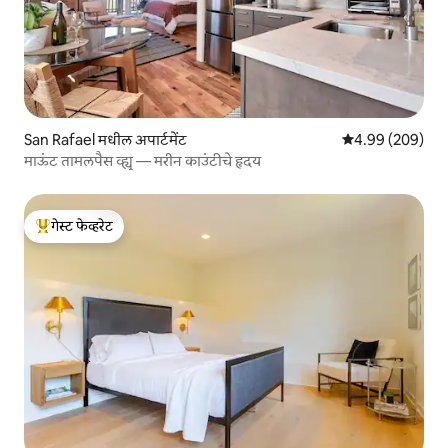
San Rafael मधील अपार्टमेंट
5 पैकी 4.99 सरासरी 
4.99 (209)
माऊंट तामलपैस व्ह्यू — मरीन काउंटीचे हृदय
गेस्ट फेव्हरेट
टॉप गेस्ट फेव्हरेट