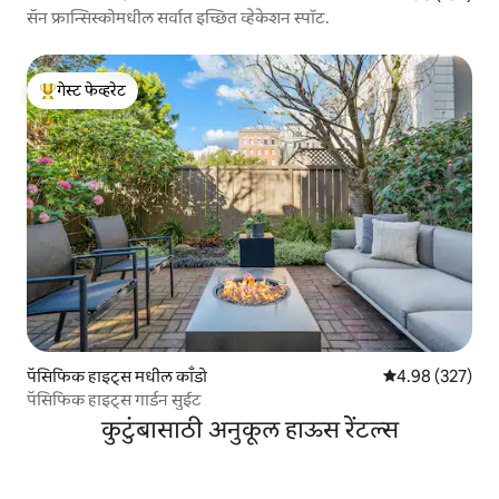
सॅन फ्रान्सिस्कोमधील सर्वात इच्छित व्हेकेशन स्पॉट.
गेस्ट फेव्हरेट
टॉप गेस्ट फेव्हरेट
पॅसिफिक हाइट्स मधील काँडो
5 पैकी 4.98 सरासरी 
4.98 (327)
पॅसिफिक हाइट्स गार्डन सुईट
कुटुंबासाठी अनुकूल हाऊस रेंटल्स