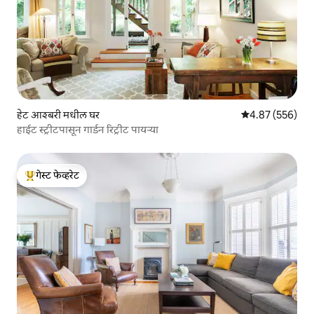
हेट आश्बरी मधील घर
5 पैकी 4.87 सरासरी 
4.87 (556)
हाईट स्ट्रीटपासून गार्डन रिट्रीट पायऱ्या
गेस्ट फेव्हरेट
टॉप गेस्ट फेव्हरेट