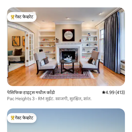
गेस्ट फेव्हरेट
टॉप गेस्ट फेव्हरेट
पॅसिफिक हाइट्स मधील काँडो
5 पैकी 4.99 सरासरी
4.99 (413)
Pac Heights 3 - RM सुईट. खाजगी, सुरक्षित, शांत.
गेस्ट फेव्हरेट
टॉप गेस्ट फेव्हरेट