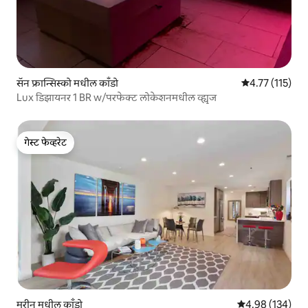
सॅन फ्रान्सिस्को मधील काँडो
5 पैकी 4.77 सरासरी
4.77 (115)
Lux डिझायनर 1 BR w/परफेक्ट लोकेशनमधील व्ह्यूज
गेस्ट फेव्हरेट
गेस्ट फेव्हरेट
मरीन मधील काँडो
5 पैकी 4.98 सरासरी 
4.98 (134)