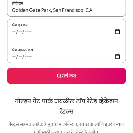
लोकेशन
जेव्हा परिणाम उपलब्ध असतील, तेव्हा वरच्या आणि खाली बाणांच्या किजसह नेव्हिगेट
चेक इन करा
चेक आऊट करा
सर्च करा
गोल्डन गेट पार्क जवळील टॉप रेटेड व्हेकेशन
रेंटल्स
गेस्ट्स सहमत आहेत: हे मुक्काम लोकेशन, स्वच्छता आणि इतर बऱ्याच
गोष्टींसाठी अत्यंत उच्च रेट केलेले आहेत.