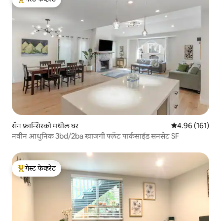
टॉप गेस्ट फेव्हरेट
सॅन फ्रान्सिस्को मधील घर
5 पैकी 4.96 सरासरी
4.96 (161)
नवीन आधुनिक 3bd/2ba खाजगी फ्लॅट पार्कसाईड सनसेट SF
गेस्ट फेव्हरेट
टॉप गेस्ट फेव्हरेट