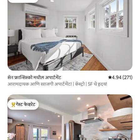
टॉप गेस्ट फेव्हरेट
सॅन फ्रान्सिस्को मधील अपार्टमेंट
5 पैकी 4.94 सरासरी 
4.94 (271)
आरामदायक आणि खाजगी अपार्टमेंट! | कॅस्ट्रो | SF चे हृदय!
गेस्ट फेव्हरेट
टॉप गेस्ट फेव्हरेट