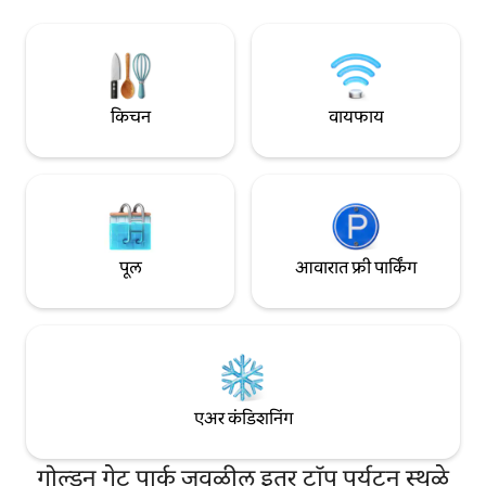
बीचसारख्या सॅन फ्रान्सिस्कोच्या आकर्षक दृश्यांकडे
मिनिटांच्या अंतरावर आह
चालत जा. यात सुंदर फर्निचर, स्वयंपाकघरातील
10 मिनिटांच्या अंतराव
भांडी आणि कॉफी/चहा सेवा आहे. रस्त्यावर
देखील 2 ब्लॉकपेक्षा क
विनामूल्य पार्किंग.
किचन
वायफाय
पूल
आवारात फ्री पार्किंग
एअर कंडिशनिंग
गोल्डन गेट पार्क जवळील इतर टॉप पर्यटन स्थळे