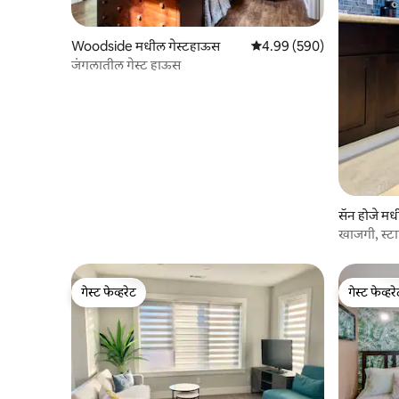
Woodside मधील गेस्टहाऊस
5 पैकी 4.99 सरासरी रेटिंग, 590
4.99 (590)
जंगलातील गेस्ट हाऊस
सॅन होजे म
खाजगी, स्टाई
गेस्ट फेव्हरेट
गेस्ट फेव्हर
गेस्ट फेव्हरेट
गेस्ट फेव्हर