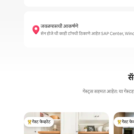
जवळपासची आकर्षणे
सॅन होजे ची काही टॉपची ठिकाणे आहेत SAP Center,
सॅ
गेस्ट्स सहमत आहेत: या गेस्टहा
गेस्ट फेव्हरेट
गेस्ट फेव
टॉप गेस्ट फेव्हरेट
टॉप गेस्ट फे