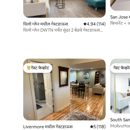
San Jose 
किचनेट + अ
विलो ग्लेन मधील गेस्टहाऊस
5 पैकी 4.94 सरासरी रेटिंग, 114
4.94 (114)
विलो ग्लेन DWTN पर्यंत सुंदर 2 बेडचे गेस्टहाऊस
वॉक
गेस्ट फेव्हरेट
गेस्ट फेव्हर
टॉप गेस्ट फेव्हरेट
गेस्ट फेव्हर
South San
स
MolivuHome
Livermore मधील गेस्टहाऊस
5 पैकी 5 सरासरी रेटिंग, 11
5 (118)