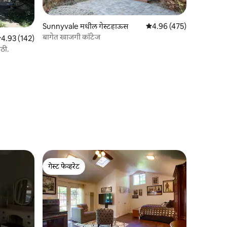
Sunnyvale मधील गेस्टहाऊस
5 पैकी 4.96 सरासरी रेटिंग, 47
4.96 (475)
बागेत खाजगी कॉटेज
 पैकी 4.93 सरासरी रेटिंग, 142 रिव्ह्यूज
4.93 (142)
ठी.
गेस्ट फेव्हरेट
गेस्ट फेव्हरेट