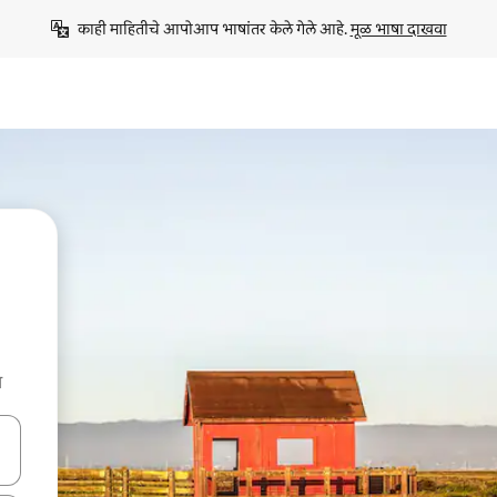
काही माहितीचे आपोआप भाषांतर केले गेले आहे. 
मूळ भाषा दाखवा
ा
ा किजसह नेव्हिगेट करा किंवा स्पर्शाने स्वाइप जेश्चर्स वापरून एक्सप्लोर करा.