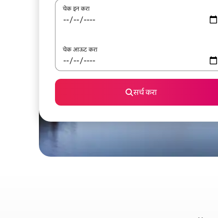
चेक इन करा
चेक आऊट करा
सर्च करा