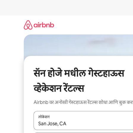
कंटेंटवर
जा
सॅन होजे मधील गेस्टहाऊस
व्हेकेशन रेंटल्स
Airbnb वर अनोखी गेस्टहाऊस रेंटल्स शोधा आणि बुक कर
लोकेशन
जेव्हा परिणाम उपलब्ध असतील, तेव्हा वरच्या आणि खाली बाणांच्य