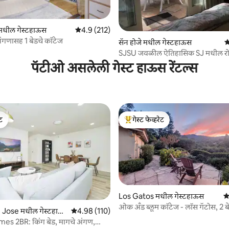
मधील गेस्टहाऊस
5 पैकी 4.9 सरासरी रेटिंग, 212 रिव्ह्यूज
4.9 (212)
ंगणासह 1 बेडचे कॉटेज
 रिव्ह्यूज
सॅन होजे मधील गेस्टहाऊस
5
SJSU जवळील ऐतिहासिक SJ मधील रो
कॉटेज ओएसिस
पॅटीओ असलेली गेस्ट हाऊस रेंटल्स
ेट
गेस्ट फेव्हरेट
ेट
टॉप गेस्ट फेव्हरेट
Los Gatos मधील गेस्टहाऊस
5 
ओक अँड ब्लूम कॉटेज - लॉस गॅटोस, 2 ब
 Jose मधील गेस्टहाऊ
5 पैकी 4.98 सरासरी रेटिंग, 110 रिव्ह्यूज
4.98 (110)
खाजगी
s 2BR: किंग बेड, मागचे अंगण,
8 रिव्ह्यूज