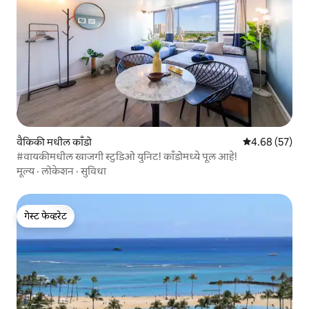
वैकिकी मधील काँडो
5 पैकी 4.68 सरासरी
4.68 (57)
#वायकीमधील खाजगी स्टुडिओ युनिट! काँडोमध्ये पूल आहे!
मूल्य
·
लोकेशन
·
सुविधा
गेस्ट फेव्हरेट
गेस्ट फेव्हरेट