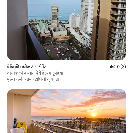
वैकिकी मधील अपार्टमेंट
5 पैकी 4.0 सरास
4.0 (3)
वायकिकी बॅन्यान येथे हेल मालुहिया
मूल्य
·
लोकेशन
·
झोपेची गुणवत्ता