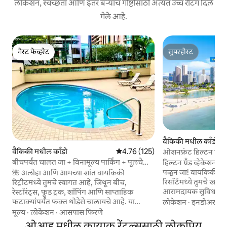
लोकेशन, स्वच्छता आणि इतर बऱ्याच गोष्टींसाठी अत्यंत उच्च रेटिंग दिले
गेले आहे.
गेस्ट फेव्हरेट
सुपरहोस्ट
गेस्ट फेव्हरेट
सुपरहोस्ट
वैकिकी मधील काँडो
वैकिकी मधील काँडो
5 पैकी 4.76 सरासरी रेटिंग, 125 रिव्ह्यूज
4.76 (125)
ओशनफ्रंट हिल्टन रिसॉ
व्ह्यू
बीचपर्यंत चालत जा + विनामूल्य पार्किंग + पूलचे
हिल्टन ग्रँड व्हेकेशन्स 
दृश्य
पळून जा! वायकिकीच्या सर
🌺 अलोहा आणि आमच्या शांत वायकिकी
रिसॉर्टमध्ये तुमचे खा
रिट्रीटमध्ये तुमचे स्वागत आहे, जिथून बीच,
आरामदायक सुविधांसह र
रेस्टॉरंट्स, फूड ट्रक, शॉपिंग आणि साप्ताहिक
करते. एक परिपूर्ण कुटुं
फटाक्यांपर्यंत फक्त थोडेसे चालायचे आहे. या
लोकेशन
·
इनडोअर जा
कहानामोकू बीचचे ठिकाण
अपवादात्मक कुटुंबासाठी अनुकूल प्रॉपर्टीमध्ये 5-6
मूल्य
·
लोकेशन
·
आसपास फिरणे
बीच विजेते आहे. पूल, सुंदर खारे पाणी असलेला
गेस्ट्स राहू शकतात आणि यामध्ये विनामूल्य
ओआहू मधील कायाक रेंटल्ससाठी लोकप्रिय