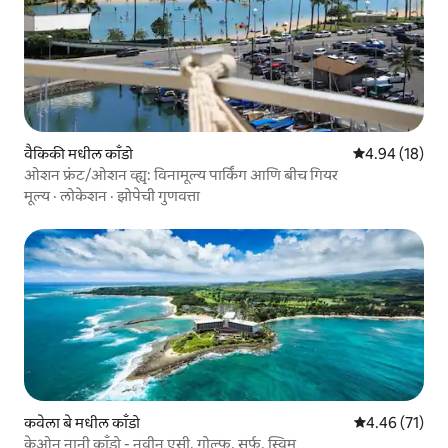
वैकिकी मधील काँडो
5 पैकी 4.94 सरासर
4.94 (18)
ओशन फ्रंट/ओशन व्ह्यू: विनामूल्य पार्किंग आणि बीच गियर
मूल्य
·
लोकेशन
·
झोपेची गुणवत्ता
कवेला बे मधील काँडो
5 पैकी 4.46 सरासर
4.46 (71)
केओन नानी काँडो - नवीन एसी, गोल्फ, सर्फ, स्विम