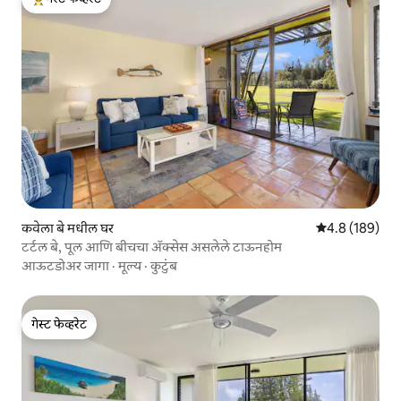
टॉप गेस्ट फेव्हरेट
कवेला बे मधील घर
5 पैकी 4.8 सरासरी
4.8 (189)
टर्टल बे, पूल आणि बीचचा ॲक्सेस असलेले टाऊनहोम
आऊटडोअर जागा
·
मूल्य
·
कुटुंब
गेस्ट फेव्हरेट
गेस्ट फेव्हरेट