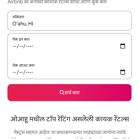
Airbnb वर अनोखी कायाक रेंटल्स शोधा आणि बुक करा
लोकेशन
जेव्हा परिणाम उपलब्ध असतील, तेव्हा वरच्या आणि खाली बाणांच्या किजसह नेव्हिगेट
चेक इन करा
चेक आऊट करा
सर्च करा
ओआहू मधील टॉप रेटिंग असलेली कायक रेंटल्स
गेस्ट्स सहमत आहेत: या कयाकमधल्या भाड्याच्या जागांना त्यांचे