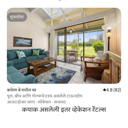
सुपरहोस्ट
सुपरहोस्ट
कवेला बे मधील घर
5 पैकी 4.8 सरासर
4.8 (82)
पूल, बीच आणि गोल्फचे दृश्य असलेले टाऊनहोम
आऊटडोअर जागा
·
लोकेशन
·
सजावट
कयाक असलेली इतर व्हेकेशन रेंटल्स