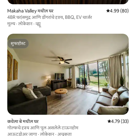
Makaha Valley मधील घर
5 पैकी 4.99 सरासरी
4.99 (80)
4BR घर|समुद्र आणि डोंगरांचे दृश्य, BBQ, EV चार्जर
मूल्य
·
लोकेशन
·
व्ह्यू
सुपरहोस्ट
सुपरहोस्ट
कवेला बे मधील घर
5 पैकी 4.79 सरासर
4.79 (33)
गोल्फचे दृश्य आणि पूल असलेले टाऊनहोम
आऊटडोअर जागा
·
लोकेशन
·
अचूकता