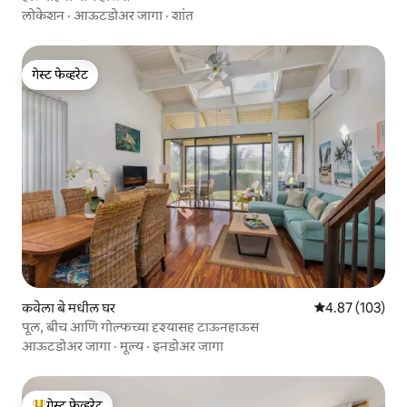
लोकेशन
·
आऊटडोअर जागा
·
शांत
गेस्ट फेव्हरेट
गेस्ट फेव्हरेट
कवेला बे मधील घर
5 पैकी 4.87 सरासरी 
4.87 (103)
पूल, बीच आणि गोल्फच्या दृश्यासह टाऊनहाऊस
आऊटडोअर जागा
·
मूल्य
·
इनडोअर जागा
गेस्ट फेव्हरेट