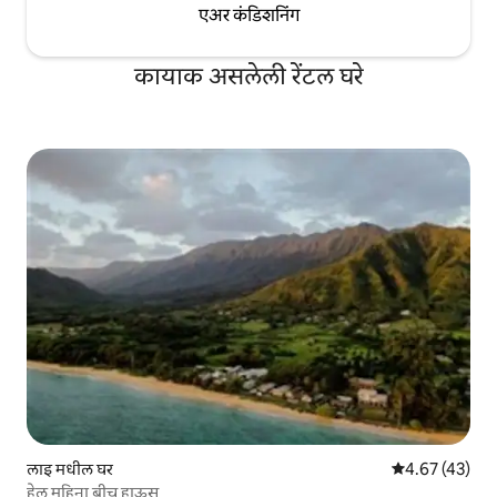
एअर कंडिशनिंग
कायाक असलेली रेंटल घरे
लाइ मधील घर
5 पैकी 4.67 सरासर
4.67 (43)
हेल महिना बीच हाऊस