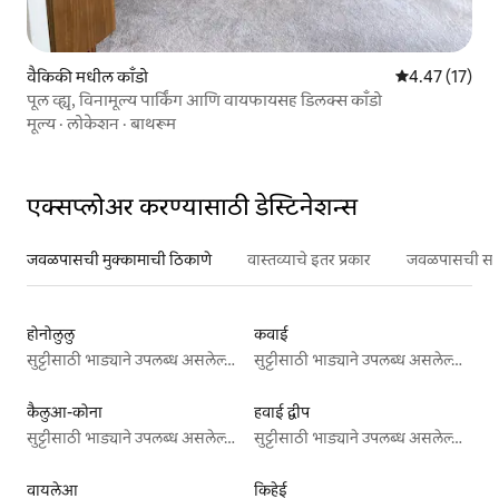
वैकिकी मधील काँडो
5 पैकी 4.47 सरासर
4.47 (17)
पूल व्ह्यू, विनामूल्य पार्किंग आणि वायफायसह डिलक्स काँडो
मूल्य
·
लोकेशन
·
बाथरूम
एक्सप्लोअर करण्यासाठी डेस्टिनेशन्स
जवळपासची मुक्कामाची ठिकाणे
वास्तव्याचे इतर प्रकार
जवळपासची सर्वो
होनोलुलु
कवाई
सुट्टीसाठी भाड्याने उपलब्ध असलेल्या जागा
सुट्टीसाठी भाड्याने उपलब्ध असलेल्या जागा
कैलुआ-कोना
हवाई द्वीप
सुट्टीसाठी भाड्याने उपलब्ध असलेल्या जागा
सुट्टीसाठी भाड्याने उपलब्ध असलेल्या जागा
वायलेआ
किहेई