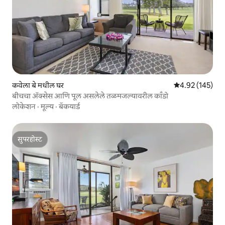
कवेला बे मधील घर
5 पैकी 4.92 सरासरी 
4.92 (145)
बीचचा ॲक्सेस आणि पूल असलेले तळमजल्यावरील काँडो
लोकेशन
·
मूल्य
·
बॅकयार्ड
सुपरहोस्ट
सुपरहोस्ट