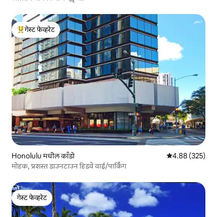
गेस्ट फेव्हरेट
टॉप गेस्ट फेव्हरेट
Honolulu मधील काँडो
5 पैकी 4.88 सरासरी 
4.88 (325)
मोहक, प्रशस्त डाउनटाउन हिडवे वाई/पार्किंग
गेस्ट फेव्हरेट
गेस्ट फेव्हरेट