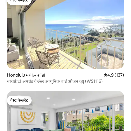
गेस्ट फेव्हरेट
Honolulu मधील काँडो
5 पैकी 4.9 सरासरी
4.9 (137)
बीचफ्रंट! अपग्रेड केलेले आधुनिक वाई ओशन व्ह्यू (WS1116)
गेस्ट फेव्हरेट
गेस्ट फेव्हरेट