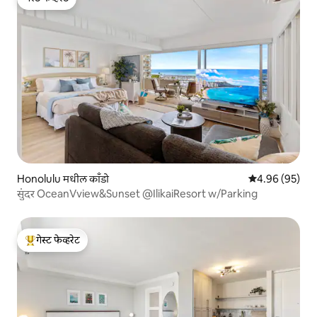
गेस्ट फेव्हरेट
Honolulu मधील काँडो
5 पैकी 4.96 सरासरी
4.96 (95)
सुंदर OceanVview&Sunset @IlikaiResort w/Parking
गेस्ट फेव्हरेट
टॉप गेस्ट फेव्हरेट