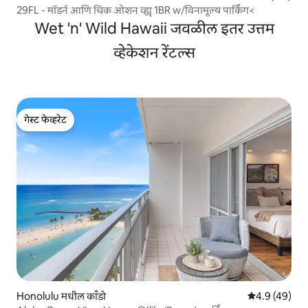
29FL - मॉडर्न आणि चिक ओशन व्ह्यू 1BR w/विनामूल्य पार्किंग<
Wet 'n' Wild Hawaii जवळील इतर उत्तम
व्हेकेशन रेंटल्स
गेस्ट फेव्हरेट
गेस्ट फेव्हरेट
Honolulu मधील काँडो
5 पैकी 4.9 सरासर
4.9 (49)