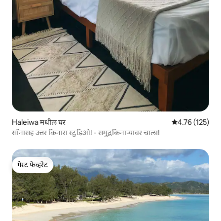
Haleiwa मधील घर
5 पैकी 4.76 सरासरी
4.76 (125)
सॉनासह उत्तर किनारा स्टुडिओ! - समुद्रकिनाऱ्यावर चाला!
गेस्ट फेव्हरेट
गेस्ट फेव्हरेट