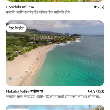
Honolulu मधील घर
5 पैकी 5 सरा
5 (6)
फटाके आणि डायमंड हेड व्हीसह हेल मालिनो होम
गेस्ट फेव्हरेट
गेस्ट फेव्हरेट
Makaha Valley मधील घर
5 पैकी 4.9 सरासरी
4.9 (153)
स्लाईस ऑफ पॅरडाईझ-3BR- 10 लोकांसाठी झोपायची सोय-2 लोकांसाठी
जेवढे $ तेवढेच 10 लोकांसाठी