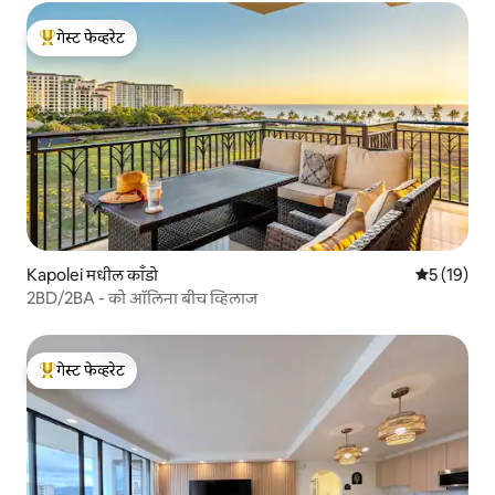
गेस्ट फेव्हरेट
टॉप गेस्ट फेव्हरेट
Kapolei मधील काँडो
5 पैकी 5 सरासर
5 (19)
2BD/2BA - को ऑलिना बीच व्हिलाज
गेस्ट फेव्हरेट
टॉप गेस्ट फेव्हरेट