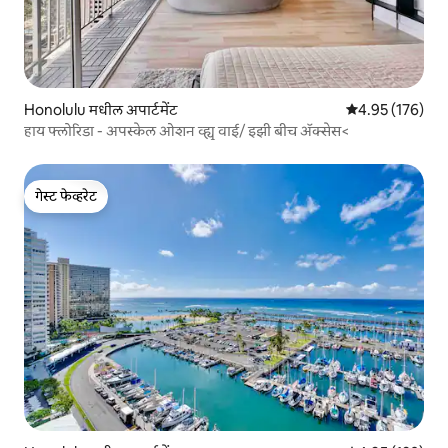
Honolulu मधील अपार्टमेंट
5 पैकी 4.95 सरासरी 
4.95 (176)
हाय फ्लोरिडा - अपस्केल ओशन व्ह्यू वाई/ इझी बीच ॲक्सेस<
गेस्ट फेव्हरेट
गेस्ट फेव्हरेट