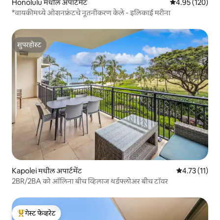
Honolulu मधील अपार्टमेंट
5 पैकी 4.95 सरासरी 
4.95 (120)
*वायकीमध्ये ओशनफ्रंटचे नूतनीकरण केले - इलिकाई मरीना
सुपरहोस्ट
सुपरहोस्ट
Kapolei मधील अपार्टमेंट
5 पैकी 4.73 सरासर
4.73 (11)
2BR/2BA को ऑलिना बीच व्हिलाज थर्डफ्लोअर बीच टॉवर
गेस्ट फेव्हरेट
टॉप गेस्ट फेव्हरेट