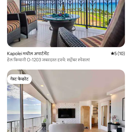
Kapolei मधील अपार्टमेंट
5 पैकी 5 सरासर
5 (10)
हेल कियानी O-1203 जबरदस्त दृश्ये: सप्टेंबर स्पेशल!
गेस्ट फेव्हरेट
गेस्ट फेव्हरेट