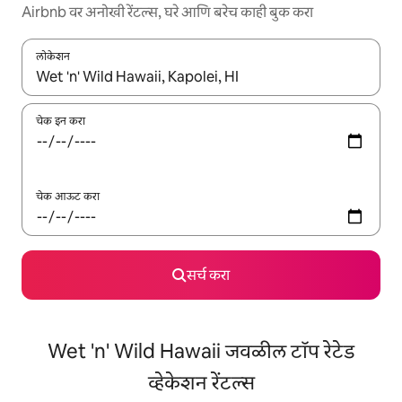
Airbnb वर अनोखी रेंटल्स, घरे आणि बरेच काही बुक करा
लोकेशन
जेव्हा परिणाम उपलब्ध असतील, तेव्हा वरच्या आणि खाली बाणांच्या किजसह नेव्हिगेट
चेक इन करा
चेक आऊट करा
सर्च करा
Wet 'n' Wild Hawaii जवळील टॉप रेटेड
व्हेकेशन रेंटल्स