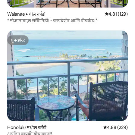
Waianae मधील काँडो
5 पैकी 4.81 सरासरी
4.81 (129)
* मोआनाबद्दल सेरेंडिपिटी! - कायदेशीर आणि बीचफ्रंट!*
सुपरहोस्ट
सुपरहोस्ट
Honolulu मधील काँडो
5 पैकी 4.88 सरासरी 
4.88 (229)
अप्रतिम वायकी बीच व्ह्यूज!!