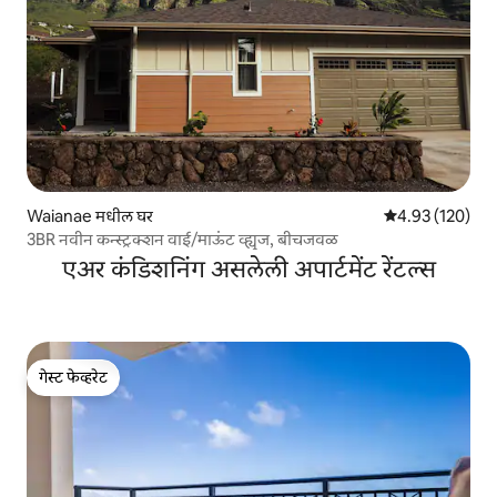
Waianae मधील घर
5 पैकी 4.93 सरासरी 
4.93 (120)
3BR नवीन कन्स्ट्रक्शन वाई/माऊंट व्ह्यूज, बीचजवळ
एअर कंडिशनिंग असलेली अपार्टमेंट रेंटल्स
गेस्ट फेव्हरेट
गेस्ट फेव्हरेट