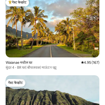
गेस्ट फेव्हरेट
टॉप गेस्ट फेव्हरेट
Waianae मधील घर
5 पैकी 4.95 सरासरी 
4.95 (167)
सुंदर 4 - BR घर| बीचजवळ| माऊंटन व्ह्यू
गेस्ट फेव्हरेट
गेस्ट फेव्हरेट