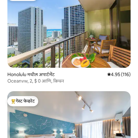
Honolulu मधील अपार्टमेंट
5 पैकी 4.95 सरासरी
4.95 (116)
Oceanvw, 2, $ 0 आणि, किचन
गेस्ट फेव्हरेट
टॉप गेस्ट फेव्हरेट