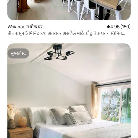
Waianae मधील घर
5 पैकी 4.95 सरासरी 
4.95 (150)
बीचपासून 5 मिनिटांच्या अंतरावर असलेले मोठे कौटुंबिक घर - स्विमिंग
पूलसह
सुपरहोस्ट
सुपरहोस्ट