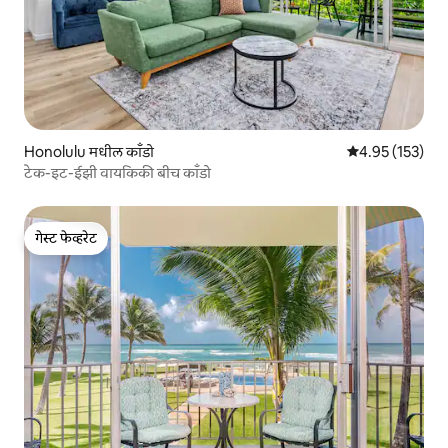
Honolulu मधील काँडो
5 पैकी 4.95 सरासरी
4.95 (153)
टेक-इट-ईझी वायकिकी बीच काँडो
गेस्ट फेव्हरेट
गेस्ट फेव्हरेट