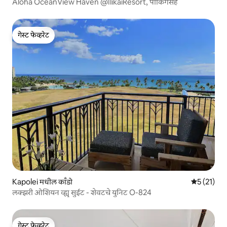
Aloha OceanView Haven @IlikaiResort, पार्किंगसह
गेस्ट फेव्हरेट
गेस्ट फेव्हरेट
Kapolei मधील काँडो
5 पैकी 5 सरास
5 (21)
लक्झरी ओशियन व्ह्यू सुईट - शेवटचे युनिट O-824
गेस्ट फेव्हरेट