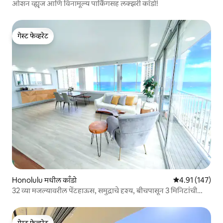
ओशन व्ह्यूज आणि विनामूल्य पार्किंगसह लक्झरी काँडो!
गेस्ट फेव्हरेट
गेस्ट फेव्हरेट
Honolulu मधील काँडो
5 पैकी 4.91 सरासरी
4.91 (147)
32 व्या मजल्यावरील पेंटहाऊस, समुद्राचे दृश्य, बीचपासून 3 मिनिटांची
पायपीट
गेस्ट फेव्हरेट