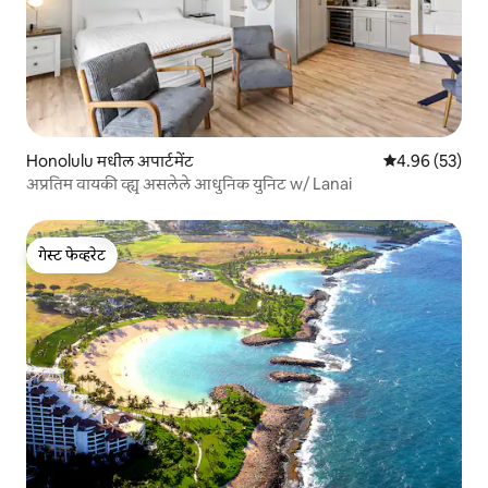
Honolulu मधील अपार्टमेंट
5 पैकी 4.96 सरासरी
4.96 (53)
अप्रतिम वायकी व्ह्यू असलेले आधुनिक युनिट w/ Lanai
गेस्ट फेव्हरेट
गेस्ट फेव्हरेट