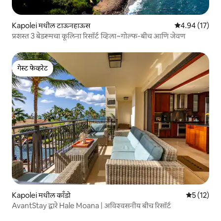
Kapolei मधील टाऊनहाऊस
5 पैकी 4.94 सरासर
4.94 (17)
प्रशस्त 3 बेडरूमचा कूलिना रिसॉर्ट व्हिला~गोल्फ-बीच आणि जेवण
गेस्ट फेव्हरेट
गेस्ट फेव्हरेट
Kapolei मधील काँडो
5 पैकी 5 सरास
5 (12)
AvantStay द्वारे Hale Moana | अविश्वसनीय बीच रिसॉर्ट