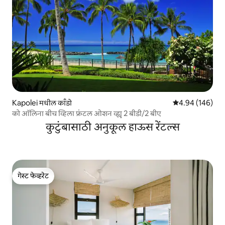
Kapolei मधील काँडो
5 पैकी 4.94 सरासरी 
4.94 (146)
को ऑलिना बीच व्हिला फ्रंटल ओशन व्ह्यू 2 बीडी/2 बीए
कुटुंबासाठी अनुकूल हाऊस रेंटल्स
गेस्ट फेव्हरेट
गेस्ट फेव्हरेट