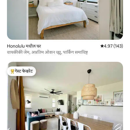
Honolulu मधील घर
5 पैकी 4.97 सरासरी 
4.97 (143)
वायकीकी जेम, अप्रतिम ओशन व्ह्यू, पार्किंग समाविष्ट
गेस्ट फेव्हरेट
टॉप गेस्ट फेव्हरेट