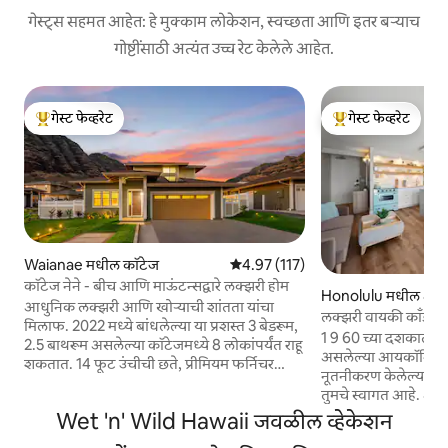
गेस्ट्स सहमत आहेत: हे मुक्काम लोकेशन, स्वच्छता आणि इतर बऱ्याच
गोष्टींसाठी अत्यंत उच्च रेट केलेले आहेत.
गेस्ट फेव्हरेट
गेस्ट फेव्हरेट
टॉप गेस्ट फेव्हरेट
टॉप गेस्ट फेव्हरेट
Waianae मधील कॉटेज
5 पैकी 4.97 सरासरी रेटिंग, 117 रिव्ह्यूज
4.97 (117)
कॉटेज नेने - बीच आणि माऊंटन्सद्वारे लक्झरी होम
Honolulu मधील अपार्
आधुनिक लक्झरी आणि खोऱ्याची शांतता यांचा
लक्झरी वायकी काँडो
मिलाफ. 2022 मध्ये बांधलेल्या या प्रशस्त 3 बेडरूम,
विनामूल्य पार्किंग
1 9 60 च्या दशकातील प
2.5 बाथरूम असलेल्या कॉटेजमध्ये 8 लोकांपर्यंत राहू
असलेल्या आयकॉनिक म
शकतात. 14 फूट उंचीची छते, प्रीमियम फर्निचर
नूतनीकरण केलेल्या 20 व
आणि स्मार्ट टीव्ही असलेल्या हवेशीर लिव्हिंग रूमचा
तुमचे स्वागत आहे. आंशि
आनंद घ्या. बाहेर पडल्यावर तुम्हाला कम्युनिटीमधील
भूमिगत पार्किंग, अल्ट्र
Wet 'n' Wild Hawaii जवळील व्हेकेशन
सर्वोत्तम डोंगरांच्या दृश्यांसह संपूर्ण लँडस्केप केलेले
इंटरनेट, एसी आणि App
ट्रॉपिकल यार्ड दिसेल, जे सकाळच्या कॉफीसाठी