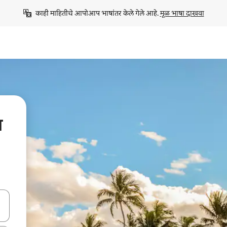
काही माहितीचे आपोआप भाषांतर केले गेले आहे. 
मूळ भाषा दाखवा
न
ा किजसह नेव्हिगेट करा किंवा स्पर्शाने स्वाइप जेश्चर्स वापरून एक्सप्लोर करा.