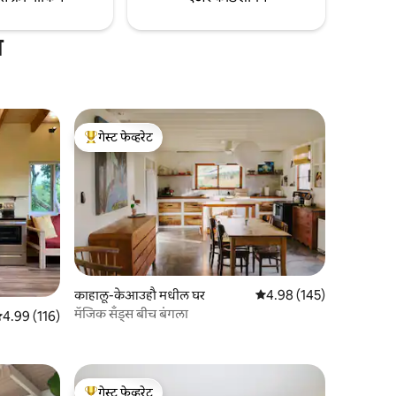
स
गेस्ट फेव्हरेट
टॉप गेस्ट फेव्हरेट
काहालू-केआउहौ मधील घर
5 पैकी 4.98 सरासरी रेटिंग, 14
4.98 (145)
मॅजिक सँड्स बीच बंगला
 पैकी 4.99 सरासरी रेटिंग, 116 रिव्ह्यूज
4.99 (116)
गेस्ट फेव्हरेट