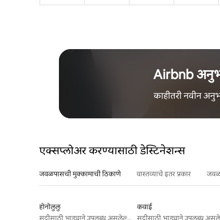
Airbnb अनु
काहीतरी नवीन अनु
एक्सप्लोअर करण्यासाठी डेस्टिनेशन्स
जवळपासची मुक्कामाची ठिकाणे
वास्तव्याचे इतर प्रकार
जवळप
होनोलुलु
कवाई
सुट्टीसाठी भाड्याने उपलब्ध असलेल्या जागा