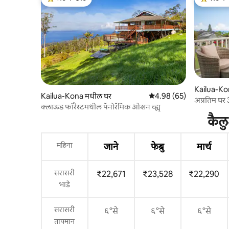
टॉप गेस्ट फेव्हरेट
टॉप गेस्ट फे
Kailua-Ko
Kailua-Kona मधील घर
5 पैकी 4.98 सरासरी रेटिंग, 65
4.98 (65)
अप्रतिम घर 
क्लाऊड फॉरेस्टमधील पॅनोरॅमिक ओशन व्ह्यू
कैलु
महिना
जाने
फेब्रु
मार्च
सरासरी
₹22,671
₹23,528
₹22,290
भाडे
सरासरी
६°से
६°से
६°से
तापमान