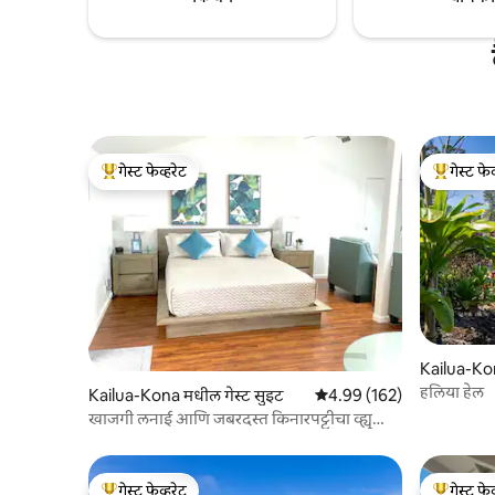
गेस्ट फेव्हरेट
गेस्ट फेव
टॉप गेस्ट फेव्हरेट
टॉप गेस्ट फे
Kailua-Ko
हलिया हेल
Kailua-Kona मधील गेस्ट सुइट
5 पैकी 4.99 सरासरी रेटिंग, 162
4.99 (162)
खाजगी लनाई आणि जबरदस्त किनारपट्टीचा व्ह्यू
असलेला स्टुडिओ
गेस्ट फेव्हरेट
गेस्ट फेव