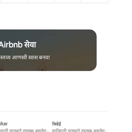
Airbnb सेवा
वास्तव्य आणखी खास बनवा
यलेआ
किहेई
सुट्टीसाठी भाड्याने उपलब्ध असलेल्या जागा
सुट्टीसाठी भाड्याने उपलब्ध असलेल्या जागा