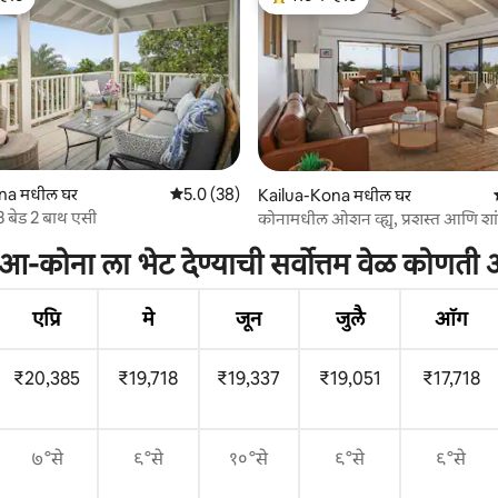
व्हरेट
टॉप गेस्ट फेव्हरेट
na मधील घर
5 पैकी 5.0 सरासरी रेटिंग, 38 रिव्ह्यूज
5.0 (38)
Kailua-Kona मधील घर
 रिव्ह्यूज
3 बेड 2 बाथ एसी
कोनामधील ओशन व्ह्यू, प्रशस्त आणि शा
आ-कोना ला भेट देण्याची सर्वोत्तम वेळ कोणती
एप्रि
मे
जून
जुलै
ऑग
₹20,385
₹19,718
₹19,337
₹19,051
₹17,718
७°से
९°से
१०°से
९°से
९°से