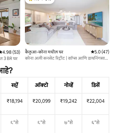
टॉप गेस्ट फेव्हरेट
कैलुआ-कोना मधील घर
5 पैकी 5.0 सरासरी रेटिंग, 4
5.0 (47)
5 पैकी 4.98 सरासरी रेटिंग, 53 रिव्ह्यूज
4.98 (53)
कोना अली सनसेट रिट्रीट | शॉप्स आणि डायनिंगसाठी
ंत 3 BR घर
चालणे
 आहे?
सप्टें
ऑक्टो
नोव्हें
डिसें
₹18,194
₹20,099
₹19,242
₹22,004
९°से
९°से
७°से
६°से