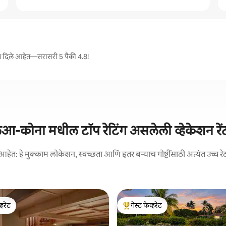
ंग्ज दिले आहेत—सरासरी 5 पैकी 4.8!
ुआ-कोना मधील टॉप रेटिंग असलेली व्हेकेशन रें
आहेत: हे मुक्काम लोकेशन, स्वच्छता आणि इतर बऱ्याच गोष्टींसाठी अत्यंत उच्च रे
्हरेट
गेस्ट फेव्हरेट
व्हरेट
टॉप गेस्ट फेव्हरेट