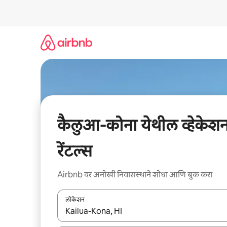
कंटेंटवर
जा
कैलुआ-कोना येथील व्हेकेश
रेंटल्स
Airbnb वर अनोखी निवासस्थाने शोधा आणि बुक करा
लोकेशन
जेव्हा परिणाम उपलब्ध असतील, तेव्हा वरच्या आणि खाली बाणांच्य