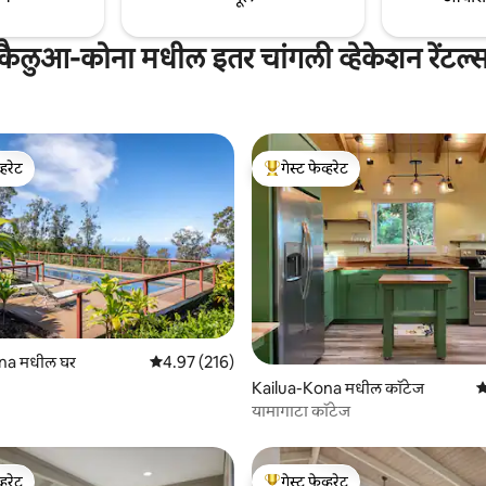
कैलुआ-कोना मधील इतर चांगली व्हेकेशन रेंटल्
्हरेट
गेस्ट फेव्हरेट
व्हरेट
टॉप गेस्ट फेव्हरेट
na मधील घर
5 पैकी 4.97 सरासरी रेटिंग, 216 रिव्ह्यूज
4.97 (216)
 रिव्ह्यूज
Kailua-Kona मधील कॉटेज
5
यामागाटा कॉटेज
्हरेट
गेस्ट फेव्हरेट