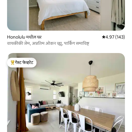
Honolulu मधील घर
5 पैकी 4.97 सरासरी 
4.97 (143)
वायकीकी जेम, अप्रतिम ओशन व्ह्यू, पार्किंग समाविष्ट
गेस्ट फेव्हरेट
टॉप गेस्ट फेव्हरेट