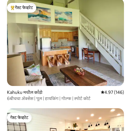
गेस्ट फेव्हरेट
टॉप गेस्ट फेव्हरेट
Kahuku मधील काँडो
5 पैकी 4.97 सरासरी 
4.97 (146)
6बीचचा ॲक्सेस | पूल | हायकिंग | गोल्फ | स्पोर्ट कोर्ट
गेस्ट फेव्हरेट
गेस्ट फेव्हरेट