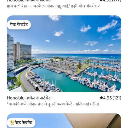
हाय फ्लोरिडा - अपस्केल ओशन व्ह्यू वाई/ इझी बीच ॲक्सेस<
गेस्ट फेव्हरेट
गेस्ट फेव्हरेट
Honolulu मधील अपार्टमेंट
5 पैकी 4.95 सरासरी
4.95 (121)
*वायकीमध्ये ओशनफ्रंटचे नूतनीकरण केले - इलिकाई मरीना
गेस्ट फेव्हरेट
टॉप गेस्ट फेव्हरेट