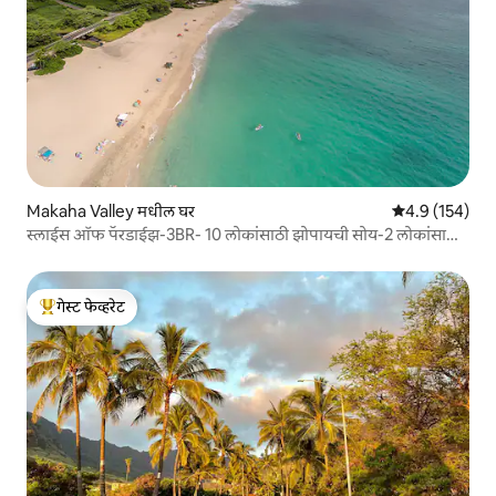
Makaha Valley मधील घर
5 पैकी 4.9 सरासरी
4.9 (154)
स्लाईस ऑफ पॅरडाईझ-3BR- 10 लोकांसाठी झोपायची सोय-2 लोकांसाठी
जेवढे $ तेवढेच 10 लोकांसाठी
गेस्ट फेव्हरेट
टॉप गेस्ट फेव्हरेट