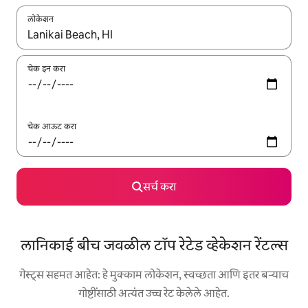
लोकेशन
जेव्हा परिणाम उपलब्ध असतील, तेव्हा वरच्या आणि खाली बाणांच्या किजसह नेव्हिगेट
चेक इन करा
चेक आऊट करा
सर्च करा
लानिकाई बीच जवळील टॉप रेटेड व्हेकेशन रेंटल्स
गेस्ट्स सहमत आहेत: हे मुक्काम लोकेशन, स्वच्छता आणि इतर बऱ्याच
गोष्टींसाठी अत्यंत उच्च रेट केलेले आहेत.