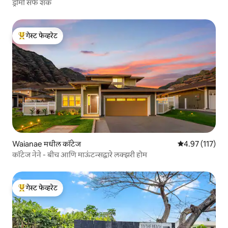
ड्रीमी सर्फ शॅक
गेस्ट फेव्हरेट
टॉप गेस्ट फेव्हरेट
Waianae मधील कॉटेज
5 पैकी 4.97 सरासरी
4.97 (117)
कॉटेज नेने - बीच आणि माऊंटन्सद्वारे लक्झरी होम
गेस्ट फेव्हरेट
टॉप गेस्ट फेव्हरेट