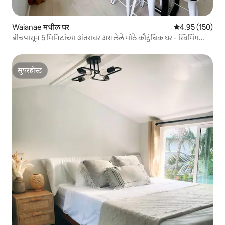
Waianae मधील घर
5 पैकी 4.95 सरासरी 
4.95 (150)
बीचपासून 5 मिनिटांच्या अंतरावर असलेले मोठे कौटुंबिक घर - स्विमिंग
पूलसह
सुपरहोस्ट
सुपरहोस्ट