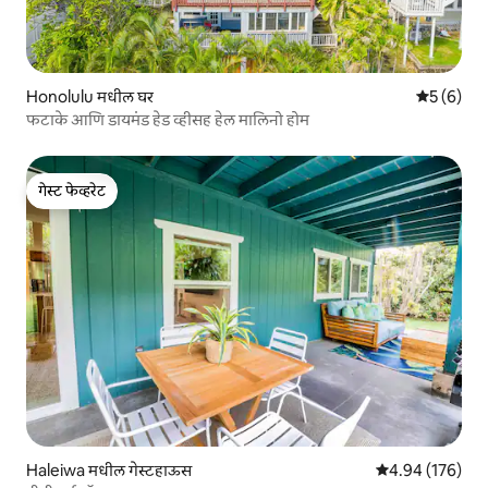
Honolulu मधील घर
5 पैकी 5 सरा
5 (6)
फटाके आणि डायमंड हेड व्हीसह हेल मालिनो होम
गेस्ट फेव्हरेट
गेस्ट फेव्हरेट
Haleiwa मधील गेस्टहाऊस
5 पैकी 4.94 सरासरी 
4.94 (176)