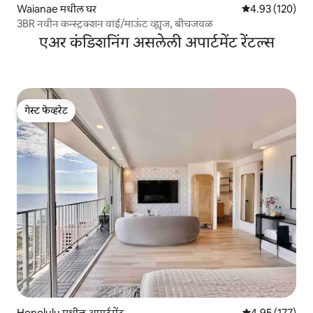
Waianae मधील घर
5 पैकी 4.93 सरासरी 
4.93 (120)
3BR नवीन कन्स्ट्रक्शन वाई/माऊंट व्ह्यूज, बीचजवळ
एअर कंडिशनिंग असलेली अपार्टमेंट रेंटल्स
गेस्ट फेव्हरेट
गेस्ट फेव्हरेट
Honolulu मधील अपार्टमेंट
5 पैकी 4.95 सरासरी
4.95 (177)