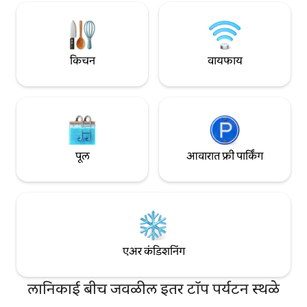
हवाईमधील तुमच्या लक्झरी वास्तव्याच्या
तुमच्या दाराबाहेर. समुद्राच्या तालावर उठल्याने तुमचे
अनुभवासाठी सर्वोत्तम स्वच्छता कर्मचारी नियुक्त केले
आयुष्य कायमचे बदलू 
गेले.
किचन
वायफाय
पूल
आवारात फ्री पार्किंग
एअर कंडिशनिंग
लानिकाई बीच जवळील इतर टॉप पर्यटन स्थळे