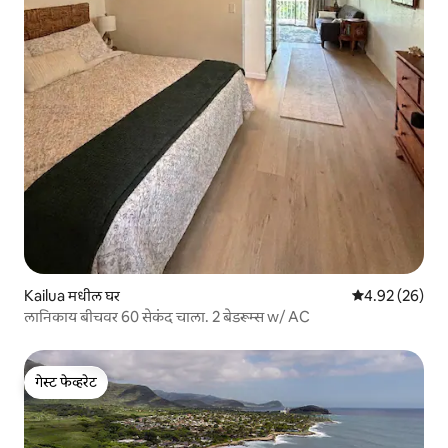
Kailua मधील घर
5 पैकी 4.92 सरासरी
4.92 (26)
लानिकाय बीचवर 60 सेकंद चाला. 2 बेडरूम्स w/ AC
गेस्ट फेव्हरेट
गेस्ट फेव्हरेट