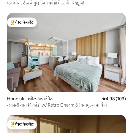
एन शोर टर्टल बे कुइलिमा काँडो गेटअवे! रिव्ह्यूज!
गेस्ट फेव्हरेट
टॉप गेस्ट फेव्हरेट
Honolulu मधील अपार्टमेंट
5 पैकी 4.98 सरासरी 
4.98 (109)
लक्झरी वायकी काँडो w/ Retro Charm & विनामूल्य पार्किंग
गेस्ट फेव्हरेट
टॉप गेस्ट फेव्हरेट