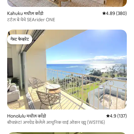
Kahuku मधील काँडो
5 पैकी 4.89 सरासरी 
4.89 (380)
टर्टल बे येथे SEArider ONE
गेस्ट फेव्हरेट
गेस्ट फेव्हरेट
Honolulu मधील काँडो
5 पैकी 4.9 सरासरी
4.9 (137)
बीचफ्रंट! अपग्रेड केलेले आधुनिक वाई ओशन व्ह्यू (WS1116)