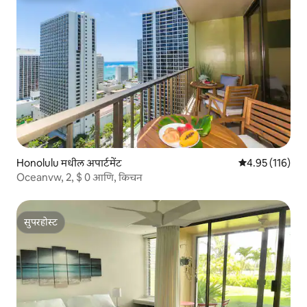
Honolulu मधील अपार्टमेंट
5 पैकी 4.95 सरासरी
4.95 (116)
Oceanvw, 2, $ 0 आणि, किचन
सुपरहोस्ट
सुपरहोस्ट