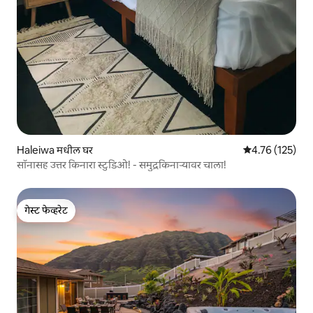
Haleiwa मधील घर
5 पैकी 4.76 सरासरी
4.76 (125)
सॉनासह उत्तर किनारा स्टुडिओ! - समुद्रकिनाऱ्यावर चाला!
गेस्ट फेव्हरेट
गेस्ट फेव्हरेट