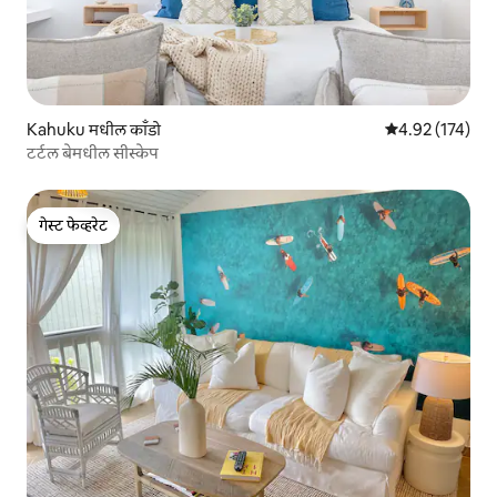
Kahuku मधील काँडो
5 पैकी 4.92 सरासरी
4.92 (174)
टर्टल बेमधील सीस्केप
गेस्ट फेव्हरेट
गेस्ट फेव्हरेट