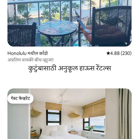
Honolulu मधील काँडो
5 पैकी 4.88 सरासरी 
4.88 (230)
अप्रतिम वायकी बीच व्ह्यूज!!
कुटुंबासाठी अनुकूल हाऊस रेंटल्स
गेस्ट फेव्हरेट
गेस्ट फेव्हरेट