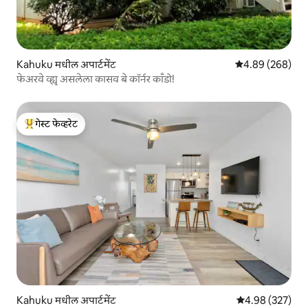
Kahuku मधील अपार्टमेंट
5 पैकी 4.89 सरासरी 
4.89 (268)
फेअरवे व्ह्यू असलेला कासव बे कॉर्नर काँडो!
गेस्ट फेव्हरेट
टॉप गेस्ट फेव्हरेट
Kahuku मधील अपार्टमेंट
5 पैकी 4.98 सरासरी 
4.98 (327)