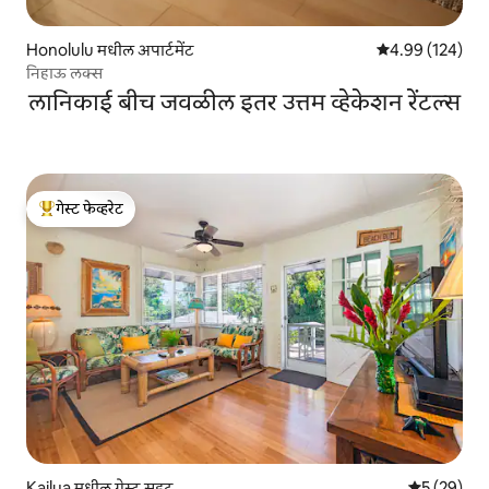
Honolulu मधील अपार्टमेंट
5 पैकी 4.99 सरासरी 
4.99 (124)
निहाऊ लक्स
लानिकाई बीच जवळील इतर उत्तम व्हेकेशन रेंटल्स
गेस्ट फेव्हरेट
टॉप गेस्ट फेव्हरेट
Kailua मधील गेस्ट सुइट
5 पैकी 5 सरासर
5 (29)