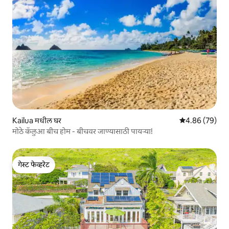
Kailua मधील घर
5 पैकी 4.86 सरासरी
4.86 (79)
मोठे कॅलुआ बीच होम - बीचवर जाण्यासाठी पायऱ्या!
गेस्ट फेव्हरेट
गेस्ट फेव्हरेट