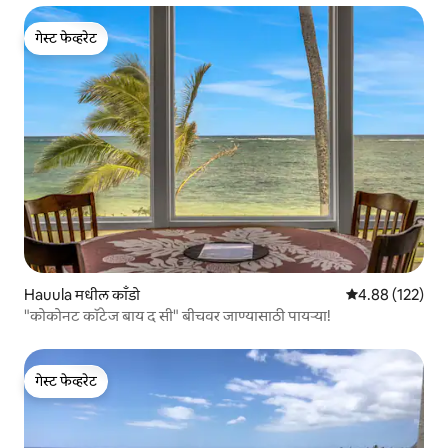
गेस्ट फेव्हरेट
गेस्ट फेव्हरेट
Hauula मधील काँडो
5 पैकी 4.88 सरासरी 
4.88 (122)
"कोकोनट कॉटेज बाय द सी" बीचवर जाण्यासाठी पायऱ्या!
गेस्ट फेव्हरेट
गेस्ट फेव्हरेट