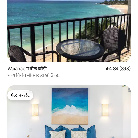
Waianae मधील काँडो
5 पैकी 4.84 सरासरी 
4.84 (398)
भव्य निर्जन बीचवर लाखो $ व्ह्यू!
गेस्ट फेव्हरेट
गेस्ट फेव्हरेट