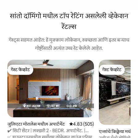
सांतो दॉमिंगो मधील टॉप रेटिंग असलेली व्हेकेशन
रेंटल्स
गेस्ट्स सहमत आहेत: हे मुक्काम लोकेशन, स्वच्छता आणि इतर बऱ्याच
गोष्टींसाठी अत्यंत उच्च रेट केलेले आहेत.
गेस्ट फेव्हरेट
गेस्ट फेव्हरेट
गेस्ट फेव्हरेट
गेस्ट फेव्हरेट
जुलिएटा मोरालेस मधील अपार्टमेंट
5 पैकी 4.83 सरासरी रेटिंग, 505 रिव्ह्यूज
4.83 (505)
✔️ सिटी सेंटर | लक्झरी 2 - BEDR. अपार्टमेंट. |
एन्सांचे किक्वेया मधील अ
उत्तम व्ह्यूज
✅ डाउनटाउनमधील सर्वोत्तम लोकेशन लाउंज एरिया
नवीन! सँटो डोमिंगोच्या