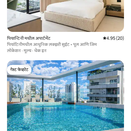
पियान्टिनी मधील अपार्टमेंट
5 पैकी 4.95 सरासरी
4.95 (20)
पियांटिनीमधील आधुनिक लक्झरी सुईट • पूल आणि जिम
लोकेशन
·
मूल्य
·
चेक इन
गेस्ट फेव्हरेट
गेस्ट फेव्हरेट