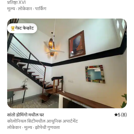
प्रतिष्ठा XVI
मूल्य
·
लोकेशन
·
पार्किंग
गेस्ट फेव्हरेट
टॉप गेस्ट फेव्हरेट
सांतो डोमिंगो मधील घर
5 पैकी 5 सरा
5 (8)
कोलोनियल सिटीमधील आधुनिक अपार्टमेंट
लोकेशन
·
मूल्य
·
झोपेची गुणवत्ता