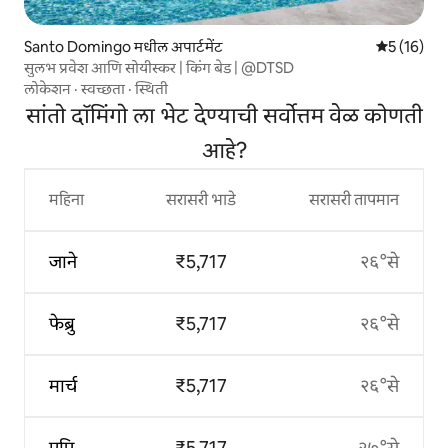
Santo Domingo मधील अपार्टमेंट
5 पैकी 5 सरासर
5 (16)
सुलभ प्रवेश आणि सोयीस्कर | किंग बेड | @DTSD
लोकेशन
·
स्वच्छता
·
स्थिती
सांतो दॉमिंगो ला भेट देण्याची सर्वोत्तम वेळ कोणती
आहे?
महिना
सरासरी भाडे
सरासरी तापमान
जाने
₹5,717
२६°से
फेब्रु
₹5,717
२६°से
मार्च
₹5,717
२६°से
एप्रि
₹5,717
२७°से