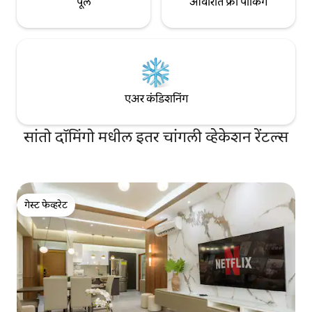
पूल
आवारात फ्री पार्किंग
एअर कंडिशनिंग
सांतो दॉमिंगो मधील इतर चांगली व्हेकेशन रेंटल्स
गेस्ट फेव्हरेट
गेस्ट फेव्हरेट