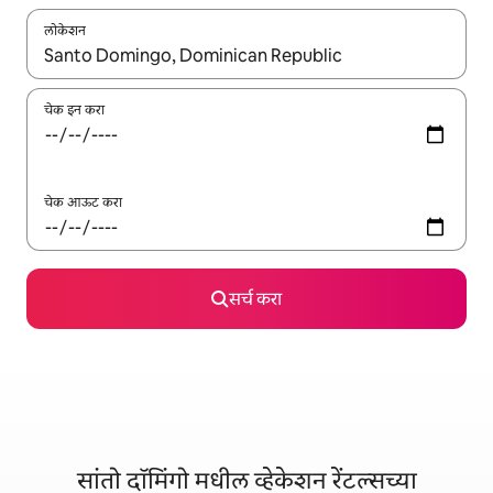
लोकेशन
जेव्हा परिणाम उपलब्ध असतील, तेव्हा वरच्या आणि खाली बाणांच्या किजसह नेव्हिगेट
चेक इन करा
चेक आऊट करा
सर्च करा
सांतो दॉमिंगो मधील व्हेकेशन रेंटल्सच्या