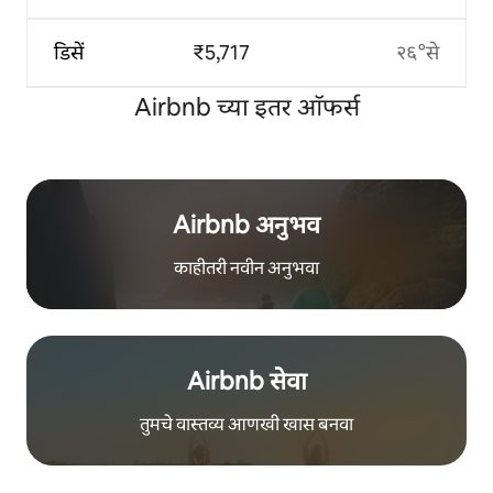
डिसें
₹5,717
२६°से
Airbnb च्या इतर ऑफर्स
Airbnb अनुभव
काहीतरी नवीन अनुभवा
Airbnb सेवा
तुमचे वास्तव्य आणखी खास बनवा