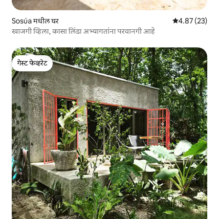
Sosúa मधील घर
5 पैकी 4.87 सरासर
4.87 (23)
खाजगी व्हिला, कासा लिंडा अभ्यागतांना परवानगी आहे
गेस्ट फेव्हरेट
गेस्ट फेव्हरेट