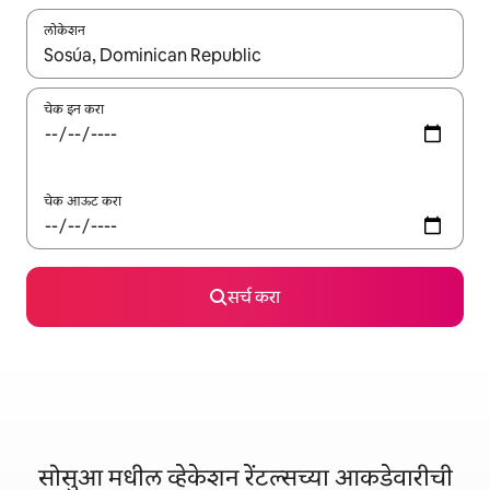
लोकेशन
जेव्हा परिणाम उपलब्ध असतील, तेव्हा वरच्या आणि खाली बाणांच्या किजसह नेव्हिगेट
चेक इन करा
चेक आऊट करा
सर्च करा
सोसुआ मधील व्हेकेशन रेंटल्सच्या आकडेवारीची