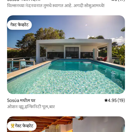
विल्सनच्या नंदनवनात तुमचे स्वागत आहे. अगदी सोसुआमध्ये!
गेस्ट फेव्हरेट
गेस्ट फेव्हरेट
Sosúa मधील घर
5 पैकी 4.95 सरासर
4.95 (19)
ओशन व्ह्यू,इन्फिनिटी पूल,बार
गेस्ट फेव्हरेट
टॉप गेस्ट फेव्हरेट