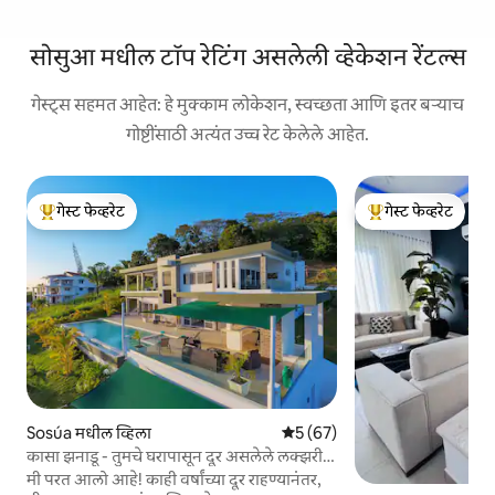
सोसुआ मधील टॉप रेटिंग असलेली व्हेकेशन रेंटल्स
गेस्ट्स सहमत आहेत: हे मुक्काम लोकेशन, स्वच्छता आणि इतर बऱ्याच
गोष्टींसाठी अत्यंत उच्च रेट केलेले आहेत.
गेस्ट फेव्हरेट
गेस्ट फेव्हरेट
टॉप गेस्ट फेव्हरेट
टॉप गेस्ट फेव्हरेट
Sosúa मधील व्हिला
5 पैकी 5 सरासरी रेटिंग, 67 रिव्ह्यूज
5 (67)
कासा झनाडू - तुमचे घरापासून दूर असलेले लक्झरी
घर
मी परत आलो आहे! काही वर्षांच्या दूर राहण्यानंतर,