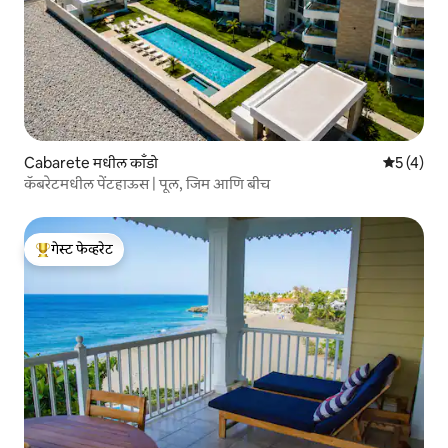
Cabarete मधील काँडो
5 पैकी 5 सरा
5 (4)
कॅबरेटमधील पेंटहाऊस | पूल, जिम आणि बीच
गेस्ट फेव्हरेट
टॉप गेस्ट फेव्हरेट