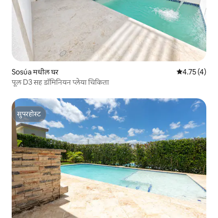
Sosúa मधील घर
5 पैकी 4.75 सरास
4.75 (4)
पूल D3 सह डॉमिनियन प्लेया चिकिता
सुपरहोस्ट
सुपरहोस्ट