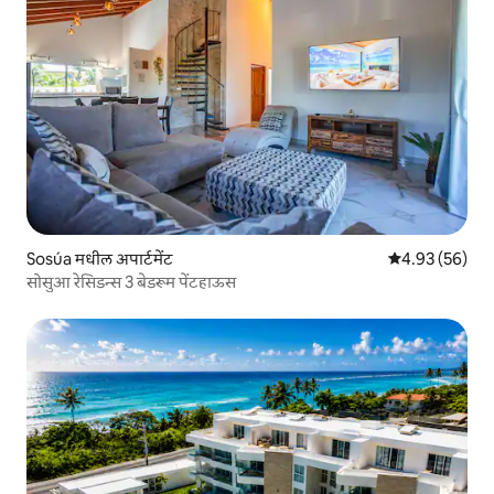
Sosúa मधील अपार्टमेंट
5 पैकी 4.93 सरासरी
4.93 (56)
सोसुआ रेसिडन्स 3 बेडरूम पेंटहाऊस