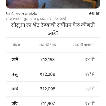
Sosúa मधील अपार्टमेंट
5 पैकी 5 सरासर
5 (16)
ओशनफ्रंट सोसुआ वॉक टू टाऊन (अपडेट केले)
सोसुआ ला भेट देण्याची सर्वोत्तम वेळ कोणती
आहे?
महिना
सरासरी भाडे
सरासरी तापमान
जाने
₹12,193
२४°से
फेब्रु
₹12,288
२४°से
मार्च
₹12,098
२५°से
एप्रि
₹11,907
२५°से