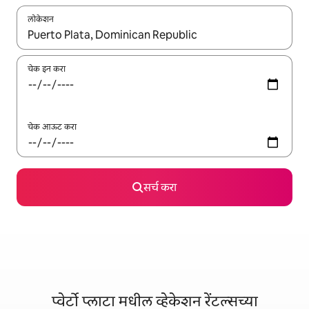
लोकेशन
जेव्हा परिणाम उपलब्ध असतील, तेव्हा वरच्या आणि खाली बाणांच्या किजसह नेव्हिगेट
चेक इन करा
चेक आऊट करा
सर्च करा
प्वेर्टो प्लाटा मधील व्हेकेशन रेंटल्सच्या