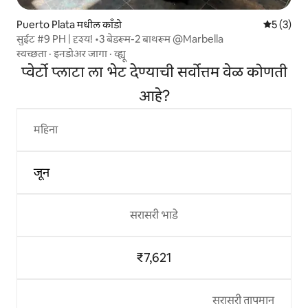
Puerto Plata मधील काँडो
5 पैकी 5 सरा
5 (3)
सुईट #9 PH | दृश्य! •3 बेडरूम-2 बाथरूम @Marbella
स्वच्छता
·
इनडोअर जागा
·
व्ह्यू
प्वेर्टो प्लाटा ला भेट देण्याची सर्वोत्तम वेळ कोणती
आहे?
महिना
जून
सरासरी भाडे
₹7,621
सरासरी तापमान