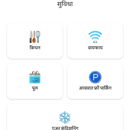
तुमच्या आरामाची खात्र
सुविधा
करणारे एअर कंडिशनिंग
लिव्हिंग रूम हे संस्मरण
प्रिय व्यक्तींसह दर्जेद
आरामदायक आश्रयस्था
किचन
वायफाय
पूल
आवारात फ्री पार्किंग
एअर कंडिशनिंग