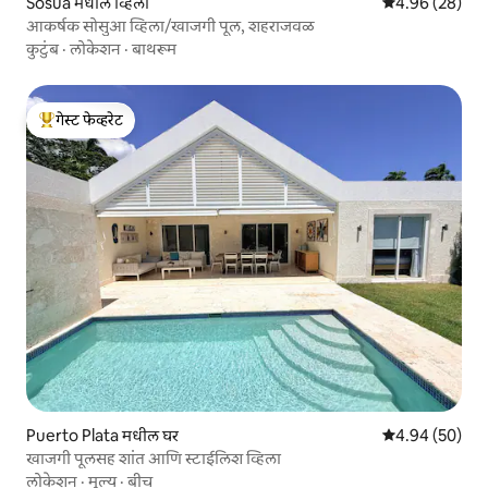
Sosúa मधील व्हिला
5 पैकी 4.96 सरासरी
4.96 (28)
आकर्षक सोसुआ व्हिला/खाजगी पूल, शहराजवळ
कुटुंब
·
लोकेशन
·
बाथरूम
गेस्ट फेव्हरेट
टॉप गेस्ट फेव्हरेट
Puerto Plata मधील घर
5 पैकी 4.94 सरासरी
4.94 (50)
खाजगी पूलसह शांत आणि स्टाईलिश व्हिला
लोकेशन
·
मूल्य
·
बीच