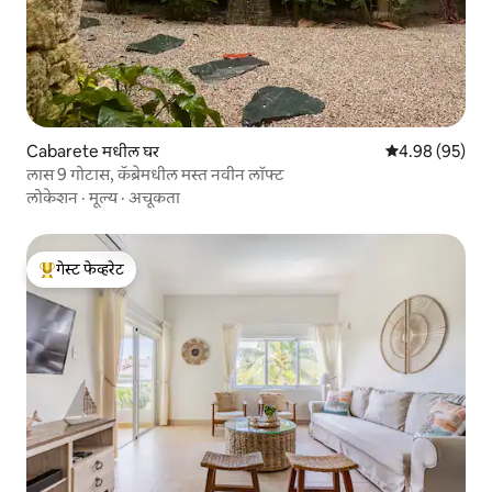
Cabarete मधील घर
5 पैकी 4.98 सरासरी
4.98 (95)
लास 9 गोटास, कॅब्रेमधील मस्त नवीन लॉफ्ट
लोकेशन
·
मूल्य
·
अचूकता
गेस्ट फेव्हरेट
टॉप गेस्ट फेव्हरेट