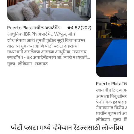
Puerto Plata मधील अपार्टमेंट
5 पैकी 4.82 सरासरी रेटिंग, 202 रिव्ह्यूज
4.82 (202)
आधुनिक 1BR Ph अपार्टमेंट W/पूल, बीच
शोध संपला आहे! तुमची पुढील सुट्टी किंवा रात्रभर
वास्तव्य सुरू करा आणि पोर्टो प्लाटा शहराच्या
मध्यभागी असलेल्या आमच्या आधुनिक, नयनरम्य,
रूफटॉप 1 - BR अपार्टमेंटमध्ये जा. त्याचे मध्यवर्ती
लोकेशन सर्व पर्यटक टॉप डेस्टिनेशन्स आणि सर्व
मूल्य
·
लोकेशन
·
सजावट
प्रमुख स्टोअर्सच्या जवळ असल्याने, बीच आणि द
मालेकॉनपर्यंत 2 - मिनिटांच्या अंतरावर आणि भरपूर
जेवणाचे पर्याय असल्यामुळे, पोर्टो प्लाटामध्ये
Puerto Plata मधील अप
असताना राहण्याचा यापेक्षा चांगला पर्याय नाही. हे
खाजगी हॉट टब असलेले
एक गेटेड अपार्टमेंट कॉम्प्लेक्स आहे जे 24 तास
आमच्या पिकूझीमधील पोर्
सुरक्षा आणि विनामूल्य पार्किंग देते. एयरपोर्टसुद्धा
पॅनोरॅमिक दृश्यांसह त
फक्त 20 मिनिटे दूर आहे
नंदनवनात विशेष ॲक्सेस
प्राचीन पूलमध्ये आराम
एक छुपे रत्न आणि सूर्यप
लोकेशन
·
मूल्य
·
स्थिती
डोराडा बीच 5 मिनिटांच
प्वेर्टो प्लाटा मध्ये व्हेकेशन रेंटल्ससाठी लोकप्रिय
तुम्हाला तीन प्रशस्त बेड