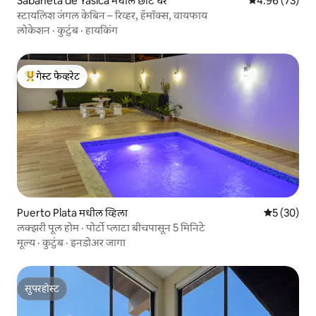
Sabaneta de Yasica मधील छोटे घर
5 पैकी 4.96 सरासरी
4.96 (73)
स्टायलिश जंगल केबिन – रिव्हर, हॅमॉक्स, वायफाय
लोकेशन
·
कुटुंब
·
हायकिंग
गेस्ट फेव्हरेट
टॉप गेस्ट फेव्हरेट
Puerto Plata मधील व्हिला
5 पैकी 5 सरासर
5 (30)
लक्झरी पूल होम · पोर्टो प्लाटा बीचपासून 5 मिनिटे
मूल्य
·
कुटुंब
·
इनडोअर जागा
सुपरहोस्ट
सुपरहोस्ट