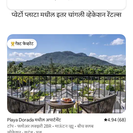
प्वेर्टो प्लाटा मधील इतर चांगली व्हेकेशन रेंटल्स
गेस्ट फेव्हरेट
टॉप गेस्ट फेव्हरेट
Playa Dorada मधील अपार्टमेंट
5 पैकी 4.94 सरासरी
4.94 (68)
टॉप - फ्लोअर लक्झरी 2BR • माऊंटन व्ह्यू • बीच क्लब
लोकेशन
·
कुटुंब
·
पूल