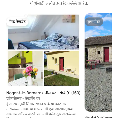
गोष्टींसाठी अत्यंत उच्च रेट केलेले आहेत.
गेस्ट फेव्हरेट
सुपरहोस्ट
गेस्ट फेव्हरेट
सुपरहोस्ट
Nogent-le-Bernard मधील घर
5 पैकी 4.91 सरासरी रेटिंग, 160 रिव्ह्यूज
4.91 (160)
शांत सेल्फ - कॅटरिंग घर
हे आरामदायी निवासस्थान पर्चेच्या काठावर
असलेल्या गावाच्या मध्यभागी एक आरामदायक
वास्तव्य ऑफर करते. खाजगी प्रवेशद्वार असलेल्या
Saint-Cosme-en-Va