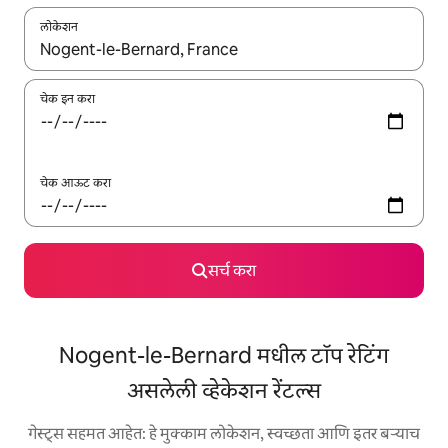
लोकेशन
जेव्हा परिणाम उपलब्ध असतील, तेव्हा वरच्या आणि खाली बाणांच्या किजसह नेव्हिगेट
चेक इन करा
चेक आऊट करा
सर्च करा
Nogent-le-Bernard मधील टॉप रेटिंग
असलेली व्हेकेशन रेंटल्स
गेस्ट्स सहमत आहेत: हे मुक्काम लोकेशन, स्वच्छता आणि इतर बऱ्याच