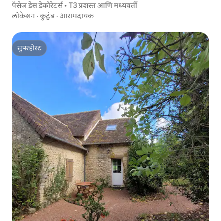
पॅसेज डेस डेकोरेटर्स • T3 प्रशस्त आणि मध्यवर्ती
लोकेशन
·
कुटुंब
·
आरामदायक
सुपरहोस्ट
सुपरहोस्ट