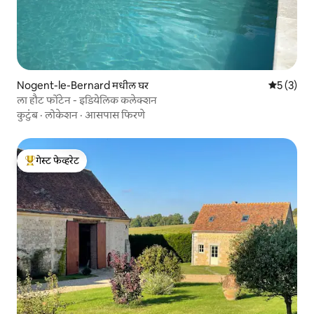
Nogent-le-Bernard मधील घर
5 पैकी 5 सरा
5 (3)
ला हौट फोंटेन - इडियेलिक कलेक्शन
कुटुंब
·
लोकेशन
·
आसपास फिरणे
गेस्ट फेव्हरेट
टॉप गेस्ट फेव्हरेट