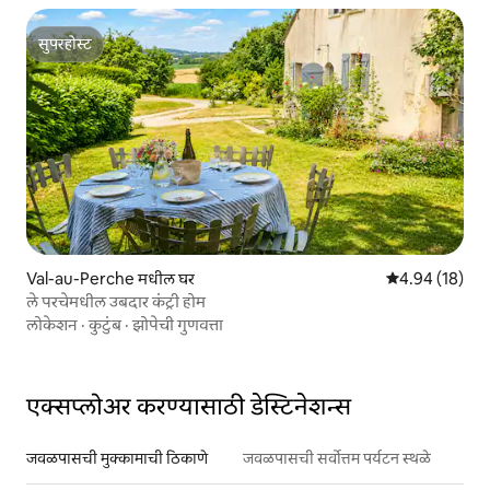
सुपरहोस्ट
सुपरहोस्ट
Val-au-Perche मधील घर
5 पैकी 4.94 सरासर
4.94 (18)
ले परचेमधील उबदार कंट्री होम
लोकेशन
·
कुटुंब
·
झोपेची गुणवत्ता
एक्सप्लोअर करण्यासाठी डेस्टिनेशन्स
जवळपासची मुक्कामाची ठिकाणे
जवळपासची सर्वोत्तम पर्यटन स्थळे