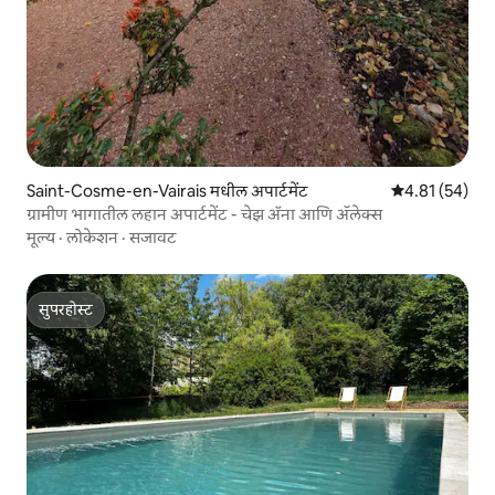
Saint-Cosme-en-Vairais मधील अपार्टमेंट
5 पैकी 4.81 सरासर
4.81 (54)
ग्रामीण भागातील लहान अपार्टमेंट - चेझ ॲना आणि अ‍ॅलेक्स
मूल्य
·
लोकेशन
·
सजावट
सुपरहोस्ट
सुपरहोस्ट