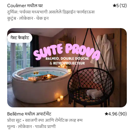
Coulimer मधील घर
5 पैकी 5 सरास
5 (12)
दुर्मिळ: पर्चच्या मध्यभागी असलेले डिझाईन फार्महाऊस
कुटुंब
·
लोकेशन
·
चेक इन
गेस्ट फेव्हरेट
गेस्ट फेव्हरेट
Bellême मधील अपार्टमेंट
5 पैकी 4.96 सरासरी
4.96 (90)
प्रोवा सूट • खाजगी स्पा आणि रोमँटिक लव्ह रूम
मूल्य
·
लोकेशन
·
पाळीव प्राणी