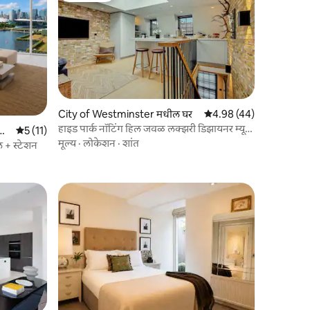
City of Westminster मधील घर
5 पैकी 4.98 सरासरी रेटिंग, 4
4.98 (44)
हाइड पार्क नॉटिंग हिल जवळ लक्झरी डिझायनर म्यूज
5 पैकी 5 सरासरी रेटिंग, 11 रिव्ह्यूज
5 (11)
अपार्टमेंट
मूल्य
·
लोकेशन
·
शांत
ल + स्टेशन