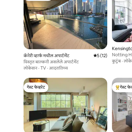
Kensingto
धील घर
Notting H
कॅनेरी व्हार्फ मधील अपार्टमेंट
5 पैकी 5 सरासरी रेटिंग, 1
5 (12)
Lifestyle
कुटुंब
·
लोक
विस्तृत बाल्कनी असलेले अपार्टमेंट
लोकेशन
·
TV
·
आदरातिथ्य
गेस्ट फेव्हरेट
गेस्ट फेव
गेस्ट फेव्हरेट
टॉप गेस्ट फे