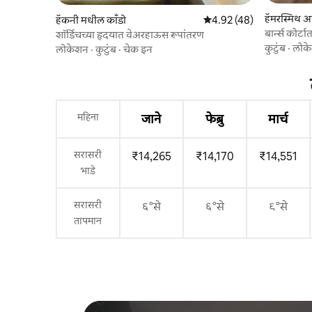
हॅमरस्मिथ 
हॅकनी मधील काँडो
5 पैकी 4.92 सरासरी रेटिंग, 48
4.92 (48)
बार्न्स कोर्
शॉर्डिचच्या हृदयात वेअरहाऊस रूपांतरण
कुटुंब
·
लोक
लोकेशन
·
कुटुंब
·
चेक इन
महिना
जाने
फेब्रु
मार्च
सरासरी
₹14,265
₹14,170
₹14,551
भाडे
सरासरी
६°से
६°से
९°से
तापमान