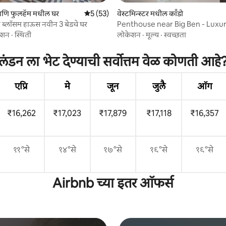
आणि फुलहॅम मधील घर
5 पैकी 5 सरासरी रेटिंग, 53 रिव्ह्यूज
5 (53)
वेस्टमिन्स्टर मधील काँडो
 रिव्ह्यूज
टात ब्लॉसम हाऊस नवीन 3 बेडचे घर
Penthouse near Big Ben - Luxu
apartment
ेशन
·
स्थिती
लोकेशन
·
मूल्य
·
स्वच्छता
लंडन ला भेट देण्याची सर्वोत्तम वेळ कोणती आहे
एप्रि
मे
जून
जुलै
ऑग
₹16,262
₹17,023
₹17,879
₹17,118
₹16,357
११°से
१४°से
१७°से
१९°से
१९°से
Airbnb च्या इतर ऑफर्स