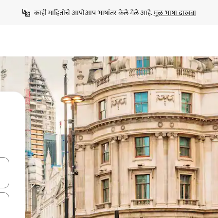
काही माहितीचे आपोआप भाषांतर केले गेले आहे. 
मूळ भाषा दाखवा
ा किजसह नेव्हिगेट करा किंवा स्पर्शाने स्वाइप जेश्चर्स वापरून एक्सप्लोर करा.