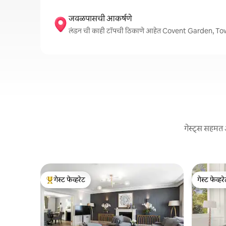
जवळपासची आकर्षणे
लंडन ची काही टॉपची ठिकाणे आहेत Covent Garden, 
गेस्ट्स सहमत 
गेस्ट फेव्हरेट
गेस्ट फेव्हर
टॉप गेस्ट फेव्हरेट
गेस्ट फेव्हर