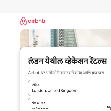
कंटेंटवर
जा
लंडन येथील व्हेकेशन रेंटल्स
Airbnb वर अनोखी निवासस्थाने शोधा आणि बुक करा
लोकेशन
जेव्हा परिणाम उपलब्ध असतील, तेव्हा वरच्या आणि खाली बाणांच्य
चेक इन करा