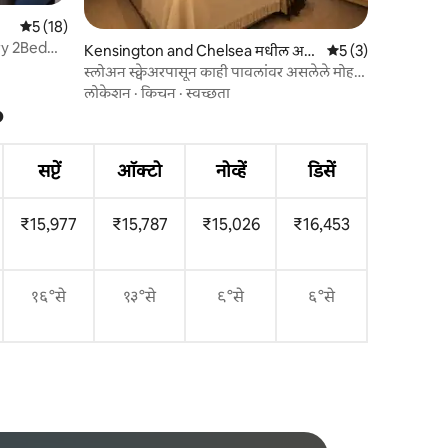
5 पैकी 5 सरासरी रेटिंग, 18 रिव्ह्यूज
5 (18)
ry 2Bed
Kensington and Chelsea मधील अ
5 पैकी 5 सरासरी रेटिंग,
5 (3)
पार्टमेंट
स्लोअन स्क्वेअरपासून काही पावलांवर असलेले मोहक
चेल्सी मेसोनेट
लोकेशन
·
किचन
·
स्वच्छता
?
सप्टें
ऑक्टो
नोव्हें
डिसें
₹15,977
₹15,787
₹15,026
₹16,453
१६°से
१३°से
९°से
६°से