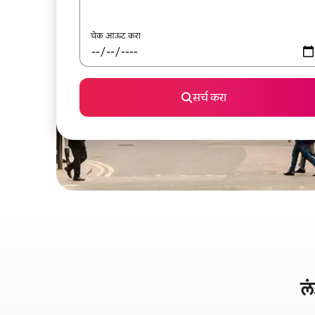
चेक आऊट करा
सर्च करा
ल