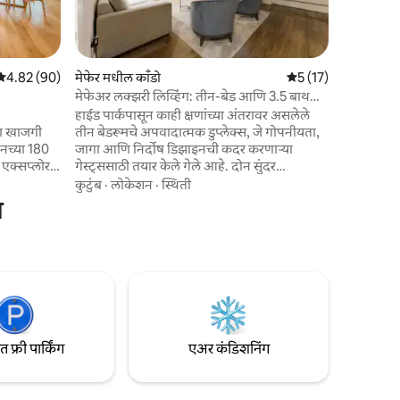
बिझनेस स्ट
कुटुंब
·
लोक
टोटेनहॅम को
काही पावला
लोकेशनचा आनंद घ्या. 
5 पैकी 4.82 सरासरी रेटिंग, 90 रिव्ह्यूज
4.82 (90)
मेफेर मधील काँडो
5 पैकी 5 सरासरी रेटिंग, 
5 (17)
कॉफी मशीन
मेफेअर लक्झरी लिव्हिंग: तीन-बेड आणि 3.5 बाथ
आनंद द्विग
डुप्लेक्स
हाईड पार्कपासून काही क्षणांच्या अंतरावर असलेले
क्षितिजाचा
तीन बेडरूमचे अपवादात्मक डुप्लेक्स, जे गोपनीयता,
नच्या 180
जागा आणि निर्दोष डिझाइनची कदर करणाऱ्या
गेस्ट्ससाठी तयार केले गेले आहे. दोन सुंदर
ट्रान्सपोर्ट
प्रमाणातील लेव्हल्सवर सेट केलेल्या या
कुटुंब
·
लोकेशन
·
स्थिती
ावर आहे.
निवासस्थानामध्ये परिष्कृत, डिझाइन-आधारित
ा
हे आणि थेट
इंटिरियर्स, तीन आलिशान बाथरूम्स आणि संपूर्णपणे
अंडरस्टेटेड लक्झरीची सहज भावना आहे. पार्क आणि
णि
लंडनच्या सर्वात प्रतिष्ठित पत्त्यांपासून काही मिनिटांच्या
्या आत.
अंतरावर परफेक्टपणे स्थित, ही उदार जीवनशैली,
या बुकिंग
हॉटेल-ग्रेडचे आराम आणि प्रमुख लोकेशनचा आनंद
घेण्याची एक दुर्मिळ संधी आहे.
फ्री पार्किंग
एअर कंडिशनिंग