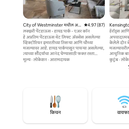
City of Westminster मधील अ
5 पैकी 4.97 सरासरी रेटिंग, 87
4.97 (87)
Kensingt
पार्टमेंट
पार्टमेंट
लक्झरी पेंटहाऊस - हायड पार्क - एअर कॉन
हॅरॉड्स आणि
फ्लॅट
हे अप्रतिम पेंटहाऊस थेट लिफ्ट ॲक्सेस असलेल्या
अपवादात्मक 
व्हिक्टोरियन इमारतीच्या तिसऱ्या आणि चौथ्या
केलेले दोन 
मजल्यावर आहे. हायड पार्कपासून पायऱ्या असलेल्या,
मजल्यावरील अ
त्याच्या सौंदर्याचा आनंद घेण्यासाठी फक्त रस्ता
आधुनिक बाथ
ओलांडा. कुटुंबांसाठी किंवा ग्रुप्ससाठी योग्य, प्रॉपर्टी
इंटिरियर ड
मूल्य
·
लोकेशन
·
आरामदायक
कुटुंब
·
लोक
लंडन एक्सप्लोर करण्यासाठी एक प्रमुख आधार देते.
आणि आधुनिक स
जवळपास बेसवॉटरमध्ये विविध प्रकारचे डायनिंग
प्रतिष्ठित 
आहे, तर अपस्केल मेफेअर फक्त 1.2 मैलांच्या
अपार्टमेंट 
अंतरावर आहे. इंजिनिअर केलेल्या ओक हेरिंगबोन
समतोल साधत
फ्लोअरिंगच्या अत्याधुनिक वातावरणात लक्झरीमध्ये
वास्तव्यासा
स्वतःला बुडवून घ्या, हा एक शाश्वत पाया आहे जो
विचारपूर्वक 
उबदारपणा आणि एल या दोन्ही गोष्टींचा आनंद घेतो
स्वागतार्ह 
ताजेतवाने क
किचन
वायफ