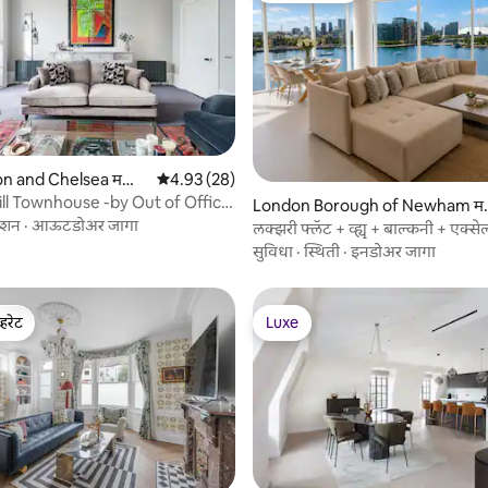
n and Chelsea म
5 पैकी 4.93 सरासरी रेटिंग, 28 रिव्ह्यूज
4.93 (28)
ill Townhouse -by Out of Office
2 रिव्ह्यूज
London Borough of Newham म
ेशन
·
आऊटडोअर जागा
धील काँडो
लक्झरी फ्लॅट + व्ह्यू + बाल्कनी + एक्से
सुविधा
·
स्थिती
·
इनडोअर जागा
्हरेट
Luxe
व्हरेट
Luxe