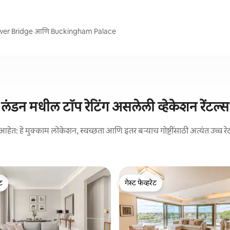
Tower Bridge आणि Buckingham Palace
लंडन मधील टॉप रेटिंग असलेली व्हेकेशन रेंटल्स
आहेत: हे मुक्काम लोकेशन, स्वच्छता आणि इतर बऱ्याच गोष्टींसाठी अत्यंत उच्च रे
ेट
गेस्ट फेव्हरेट
ेट
गेस्ट फेव्हरेट