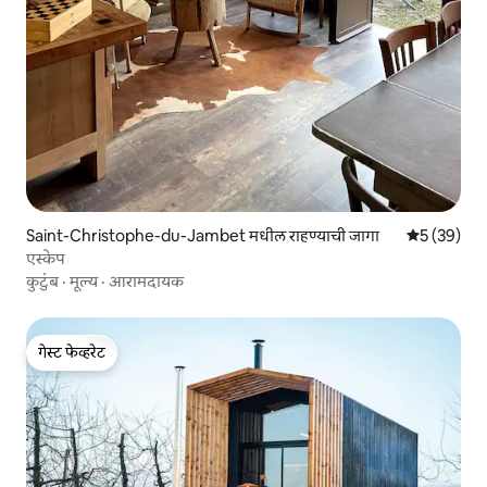
Saint-Christophe-du-Jambet मधील राहण्याची जागा
5 पैकी 5 सरासर
5 (39)
एस्केप
कुटुंब
·
मूल्य
·
आरामदायक
गेस्ट फेव्हरेट
गेस्ट फेव्हरेट