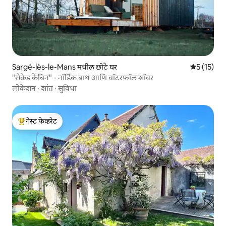
Sargé-lès-le-Mans मधील छोटे घर
5 पैकी 5 सरास
5 (15)
"सेक्रेड केबिन" - नॉर्डिक बाथ आणि वॉटरफॉल शॉवर
लोकेशन
·
शांत
·
सुविधा
गेस्ट फेव्हरेट
टॉप गेस्ट फेव्हरेट