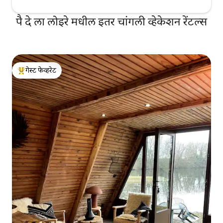
पै दे ला लोइरे मधील इतर चांगली व्हेकेशन रेंटल्स
गेस्ट फेव्हरेट
टॉप गेस्ट फेव्हरेट