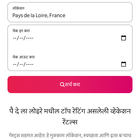
लोकेशन
जेव्हा परिणाम उपलब्ध असतील, तेव्हा वरच्या आणि खाली बाणांच्या किजसह नेव्हिगेट
चेक इन करा
चेक आऊट करा
सर्च करा
पै दे ला लोइरे मधील टॉप रेटिंग असलेली व्हेकेशन
रेंटल्स
गेस्ट्स सहमत आहेत: हे मुक्काम लोकेशन, स्वच्छता आणि इतर बऱ्याच