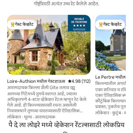
गोष्टींसाठी अत्यंत उच्च रेट केलेले आहेत.
गेस्ट फेव्हरेट
गेस्ट फेव्हरेट
टॉप गेस्ट फेव्हरेट
टॉप गेस्ट फेव्हरेट
Le Pertre मधील किल
Loire-Authion मधील गेस्टहाऊस
5 पैकी 4.98 सरासरी रेटिंग, 112 रिव्ह्यूज
4.98 (112)
किल्ल्यातील अपार्टमेंट, 
आरामदायक किल्ला शैली Gîte तलाव व्ह्यू
एका शनिवार व रविवार
आमच्या गिटेमध्ये तुमचे स्वागत आहे, ज्याला
एका ऐतिहासिक स्मारक 
अधिकृतपणे 4-स्टार व्हेकेशन रेंटल म्हणून रेट केले
कौटुंबिक किल्ल्याच्या 
गेले आहे. ही किल्ल्यासारखी रचना असलेली
प्रशस्त, नुकतेच नूतन
निवासस्थाने तुमच्या वास्तव्यासाठी ऐतिहासिक
मीटर) पूर्णपणे स्वतंत्र 
लोकेशन
·
कुटुंब
·
बीच
वैशिष्ट्यांचे आधुनिक सुखसोयींसह परिपूर्ण मिश्रण
लोकेशन
·
मूल्य
·
आरामदायक
पॅनोरॅमिक दृश्य दिसते. त्याच्याकडे जाणारी सुंदर
आहे. आरामदायक सुविधा: सर्व आवश्यक गोष्टींसह
ग्रॅनाइटची पायऱ्या चढा 
पै दे ला लोइरे मध्ये व्हेकेशन रेंटल्ससाठी लोकप्रिय
सुसज्ज स्वयंपाकघर, आरामदायक झोपण्याची जागा
आकारमान आणि प्रकाश