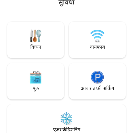
आणि एक फायरप्लेस. आउटडोअर लिव्हिंग: तुमच्या
सुविधा
कुटुंबासोबत किंवा मित्र
खाजगी इनडोअर/आउटडोअर पॅटिओवर आराम करा
आवश्यक असलेली सर्व सा
आणि पारंपरिक दगडी बार्बेक्यू वापरून जेवणाचा
प्रॉपर्टीच्या सभोवतालच्
आनंद घ्या. स्थान: फक्त 10 मिनिटांच्या अंतरावर
आणि त्यातील तलावाचा
असलेल्या अँगर्सचा आणि लोयर व्हॅली प्रदेशाचा शोध
घेण्यासाठी परिपूर्ण ठिकाण.
किचन
वायफाय
पूल
आवारात फ्री पार्किंग
एअर कंडिशनिंग