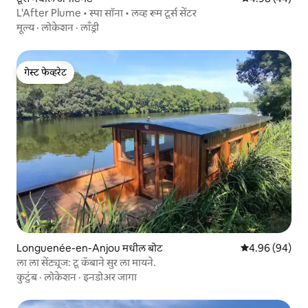
L'After Plume • स्पा सॉना • लव्ह रूम टूर्स सेंटर
मूल्य
·
लोकेशन
·
लाँड्री
गेस्ट फेव्हरेट
गेस्ट फेव्हरेट
Longuenée-en-Anjou मधील बोट
5 पैकी 4.96 सरासरी
4.96 (94)
ला ला सेंट्यूज: टू कॅबाने सुर ला मायने.
कुटुंब
·
लोकेशन
·
इनडोअर जागा