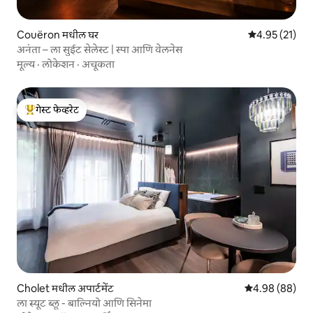
Couëron मधील घर
5 पैकी 4.95 सरासर
4.95 (21)
अनंता – ला सुईट सेलेस्ट | स्पा आणि वेलनेस
मूल्य
·
लोकेशन
·
अचूकता
गेस्ट फेव्हरेट
टॉप गेस्ट फेव्हरेट
Cholet मधील अपार्टमेंट
5 पैकी 4.98 सरासरी
4.98 (88)
ला स्यूट ब्लू - बाल्नियो आणि सिनेमा