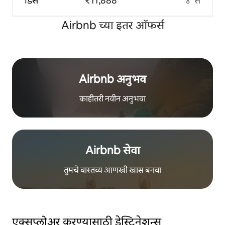
डिसें
₹11,888
४°से
Airbnb च्या इतर ऑफर्स
Airbnb अनुभव
काहीतरी नवीन अनुभवा
Airbnb सेवा
तुमचे वास्तव्य आणखी खास बनवा
एक्सप्लोअर करण्यासाठी डेस्टिनेशन्स