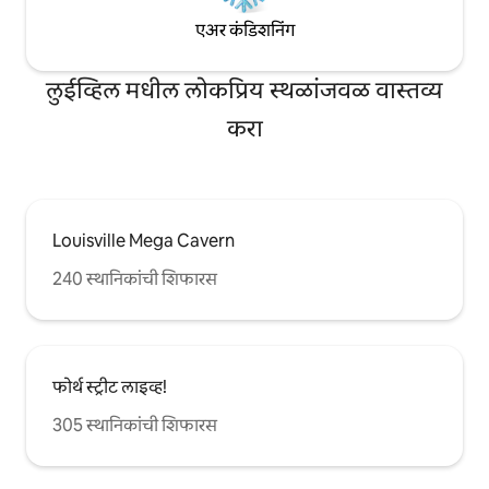
स्टोअर्स पायी 5 मिनिटांच्या अंतरावर आहेत.
डाउनटाउन किंवा चर्चिल डाउन्सपासून 5 -10
एअर कंडिशनिंग
मिनिटांच्या अंतरावर आहे. स्ट्रीट पार्किंग उपलब्ध
आहे.
लुईव्हिल मधील लोकप्रिय स्थळांजवळ वास्तव्य
करा
Louisville Mega Cavern
240 स्थानिकांची शिफारस
फोर्थ स्ट्रीट लाइव्ह!
305 स्थानिकांची शिफारस