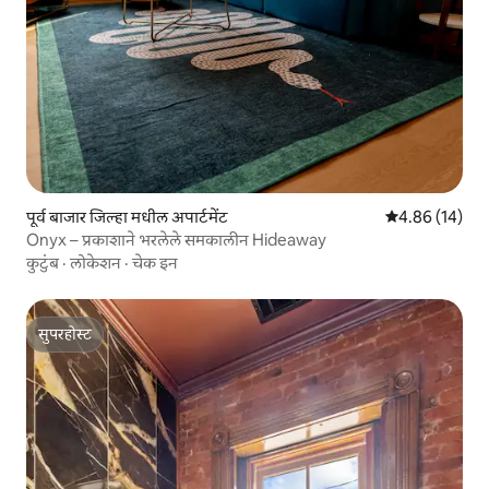
पूर्व बाजार जिल्हा मधील अपार्टमेंट
5 पैकी 4.86 सरासर
4.86 (14)
Onyx – प्रकाशाने भरलेले समकालीन Hideaway
कुटुंब
·
लोकेशन
·
चेक इन
सुपरहोस्ट
सुपरहोस्ट