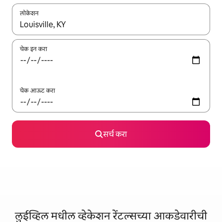
लोकेशन
जेव्हा परिणाम उपलब्ध असतील, तेव्हा वरच्या आणि खाली बाणांच्या किजसह नेव्हिगेट
चेक इन करा
चेक आऊट करा
सर्च करा
लुईव्हिल मधील व्हेकेशन रेंटल्सच्या आकडेवारीची