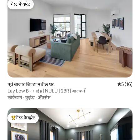
गेस्ट फेव्हरेट
गेस्ट फेव्हरेट
पूर्व बाजार जिल्हा मधील घर
5 पैकी 5 सरासर
5 (16)
Lay Low B - साईड | NULU | 2BR | बाल्कनी
लोकेशन
·
कुटुंब
·
ॲक्सेस
गेस्ट फेव्हरेट
टॉप गेस्ट फेव्हरेट