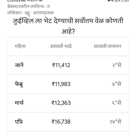
बॅक्सटरवरील लालित्य - II
लोकेशन
·
व्ह्यू
·
आरामदायक
लुईव्हिल ला भेट देण्याची सर्वोत्तम वेळ कोणती
आहे?
महिना
सरासरी भाडे
सरासरी तापमान
जाने
₹11,412
२°से
फेब्रु
₹11,983
४°से
मार्च
₹12,363
९°से
एप्रि
₹16,738
१५°से