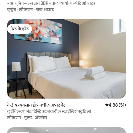
~आधुनिक~लक्झरी 3BR~चालण्यायोग्य~पॅटिओ हीटर
कुटुंब
·
लोकेशन
·
चेक आऊट
गेस्ट फेव्हरेट
गेस्ट फेव्हरेट
केंद्रीय व्यवसाय क्षेत्र मधील अपार्टमेंट
5 पैकी 4.88 सरासर
4.88 (51)
लुईविलच्या मेड डिस्ट्रिक्टजवळील स्टाईलिश स्टुडिओ
लोकेशन
·
मूल्य
·
ॲक्सेस