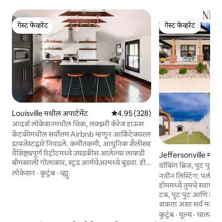
गेस्ट फेव्हरेट
गेस्ट फेव्हरेट
गेस्ट फेव्हरेट
गेस्ट फेव्हरेट
Louisville मधील अपार्टमेंट
5 पैकी 4.95 सरासरी रेटिंग, 328 रिव्ह्यूज
4.95 (328)
आदर्श लोकेशनमधील चिक, लक्झरी कॅरेज हाऊस
केंटकीमधील सर्वोत्तम Airbnb म्हणून आर्किटेक्चरल
डायजेस्टद्वारे निवडले. कमीतकमी, आधुनिक शैलीसह
वैशिष्ट्यपूर्ण रिट्रीटमध्ये उघडकीस आलेल्या लाकडी
Jeffersonville मधी
बीमखाली गोलाकार, स्टुड आर्मचेअरमध्ये बुडवा. ही
वॉकिंग ब्रिज, पुट पुट 
ऐतिहासिक जागा सॅश खिडक्या आणि स्लाइडिंग
लोकेशन
·
कुटुंब
·
व्ह्यू
नवीन लिस्टिंग: पर्ल स्ट्रीटवरील आमच्या वॉकिंग ब्रिज
कॉटेजचा दरवाजा असलेल्या 6 फूट सोकिंग टबसह
होममध्ये तुमचे स्वाग
डिलक्सला स्पर्श करते. हे पूर्णपणे सुसज्ज अपार्टमेंट
टब, पुट पुट आणि तुम्
गेटअवे वीकेंडसाठी किंवा एक्झिक्युटिव्ह अपार्टमेंट
शकता अशा सर्व मजेदार ग
म्हणून अल्प ते मध्यम रेंटलसाठी योग्य आहे.
शॉपिंग आणि बार्सपासून
कुटुंब
·
मूल्य
·
चालत जाण
ऐतिहासिक प्रॉपर्टीचे प्रेमळपणे लक्झरी अपार्टमेंट