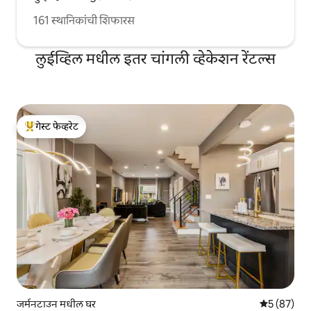
161 स्थानिकांची शिफारस
लुईव्हिल मधील इतर चांगली व्हेकेशन रेंटल्स
गेस्ट फेव्हरेट
टॉप गेस्ट फेव्हरेट
जर्मनटाउन मधील घर
5 पैकी 5 सरासर
5 (87)