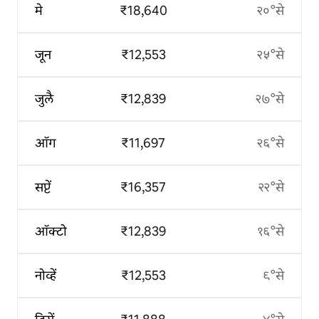
मे
₹18,640
२०°से
जून
₹12,553
२५°से
जुलै
₹12,839
२७°से
ऑग
₹11,697
२६°से
सप्टें
₹16,357
२२°से
ऑक्टो
₹12,839
१६°से
नोव्हें
₹12,553
९°से