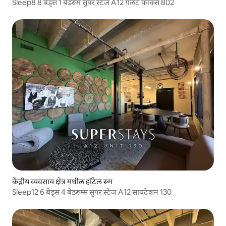
Sleep8 8 बेड्स 1 बेडरूम सुपर स्टेज A12 गॅलंट फॉक्स B02
केंद्रीय व्यवसाय क्षेत्र मधील हॉटेल रूम
Sleep12 6 बेड्स 4 बेडरूम्स सुपर स्टेज A12 सायटेशन 130