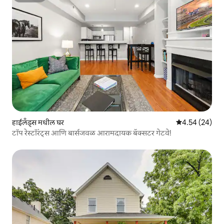
हाईलँड्स मधील घर
5 पैकी 4.54 सरासरी
4.54 (24)
टॉप रेस्टॉरंट्स आणि बार्सजवळ आरामदायक बॅक्सटर गेटवे!