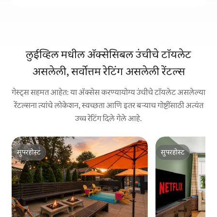
लुईव्हिल मधील ॲक्सेसिबल उंचीचे टॉयलेट
असलेली, सर्वोत्तम रेटिंग असलेली रेंटल्स
गेस्ट्स सहमत आहेत: या ॲक्सेस करण्यायोग्य उंचीचे टॉयलेट असलेल्या
रेंटल्सना त्यांचे लोकेशन, स्वच्छता आणि इतर बऱ्याच गोष्टींसाठी अत्यंत
उच्च रेटिंग दिले गेले आहे.
सुपरहोस्ट
सुपरहोस्ट
सुपरहोस्ट
सुपरहोस्ट