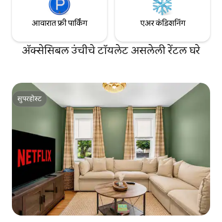
आवारात फ्री पार्किंग
एअर कंडिशनिंग
ॲक्सेसिबल उंचीचे टॉयलेट असलेली रेंटल घरे
सुपरहोस्ट
सुपरहोस्ट