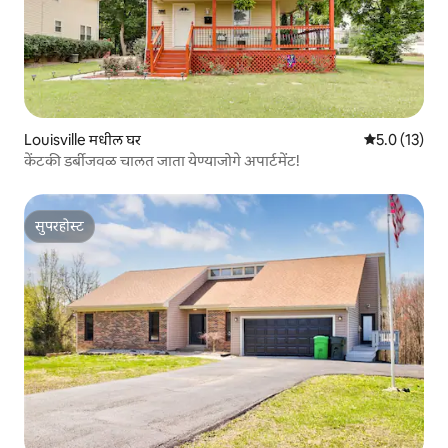
Louisville मधील घर
5 पैकी 5.0 सरासर
5.0 (13)
केंटकी डर्बीजवळ चालत जाता येण्याजोगे अपार्टमेंट!
सुपरहोस्ट
सुपरहोस्ट