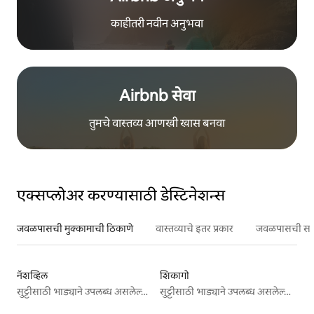
काहीतरी नवीन अनुभवा
Airbnb सेवा
तुमचे वास्तव्य आणखी खास बनवा
एक्सप्लोअर करण्यासाठी डेस्टिनेशन्स
जवळपासची मुक्कामाची ठिकाणे
वास्तव्याचे इतर प्रकार
जवळपासची सर्वो
नॅशव्हिल
शिकागो
सुट्टीसाठी भाड्याने उपलब्ध असलेल्या जागा
सुट्टीसाठी भाड्याने उपलब्ध असलेल्या जागा