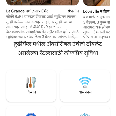
La Grange मधील अपार्टमेंट
नवीन राहण्याची जागा
नवीन
Louisville मधील घर
चीकी RxR | रूफटॉप डेकसह आर्ट म्युझियम लॉफ्ट!
बॅकयार्डसह ग्रुपसाठी अन
तुम्ही कलेच्या जवळ राहत नाही, तर तुम्ही त्याच्या
3 बेडरूम, 3 फुल बाथरू
आत राहत आहात! चीकी RxR हा ला ग्रेंज,
आरामदायक झोपण्याची 
केंटकीमधील ऐतिहासिक मेन स्ट्रीटवरील वुमेन्स आर्ट
सुसज्ज 3 मजली घरात ल
म्युझियमच्या वर असलेला 3 बेडरूमचा लॉफ्ट आहे,
परिसराचा अनुभव घ्या.
जिथून दररोज फ्रेट ट्रेन्स डाउनटाउनमधून जातात.
नेस्प्रेसो कॉफी मेकर 
लुईव्हिल मधील ॲक्सेसिबल उंचीचे टॉयलेट
रोटेटिंग गॅलरीज, आर्ट लायब्ररी, लिसनिंग रूम आणि
स्वयंपाकघराचा, स्मार्ट
कॅफेचा आनंद घ्या. किंग, क्वीन आणि ट्विन बेडसह 6
असलेल्या रेंटल्ससाठी लोकप्रिय सुविधा
आरामदायक लिव्हिंग आण
जणांसाठी झोपायची सोय, दोन लिव्हिंग एरिया,
तसेच आराम करण्यासाठ
फायरप्लेस, गेम/रेकॉर्ड रूम, सुसज्ज स्वयंपाकघर,
मागच्या अंगणाचा आनंद घ
लाँड्री, एक खाजगी रूफटॉप डेक, मागचे अंगण आणि
आणि कव्हर्ड कारपोर्ट पार
4 वाहनांसाठी पार्किंग. केंटकीमधील इतर कोणत्याही
अनुकूल. चर्चिल डाउन्स,
अनुभवापेक्षा वेगळा अनुभव.
डाउनटाउन लुईविलपासून
अंतरावर.
किचन
वायफाय