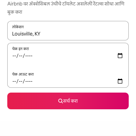
Airbnb वर ॲक्सेसिबल उंचीचे टॉयलेट असलेली रेंटल्स शोधा आणि
बुक करा
लोकेशन
जेव्हा परिणाम उपलब्ध असतील, तेव्हा वरच्या आणि खाली बाणांच्या किजसह नेव्हिगेट
चेक इन करा
चेक आऊट करा
सर्च करा