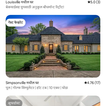
Louisville मधील घर
5 पैकी 5.0 सरास
5.0 (3)
बॅकयार्डसह ग्रुपसाठी अनुकूल बीचमॉन्ट रिट्रीट!
गेस्ट फेव्हरेट
गेस्ट फेव्हरेट
Simpsonville मधील घर
5 पैकी 4.76 सरासर
4.76 (17)
पूल | गोल्फ सिम्युलेटर | हॉट टब | 10 एकर | घोडा
सुपरहोस्ट
सुपरहोस्ट