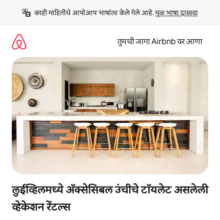
कंटेंटवर
काही माहितीचे आपोआप भाषांतर केले गेले आहे. 
मूळ भाषा दाखवा
जा
तुमची जागा Airbnb वर आणा
लुईव्हिलमध्ये ॲक्सेसिबल उंचीचे टॉयलेट असलेली
व्हेकेशन रेंटल्स