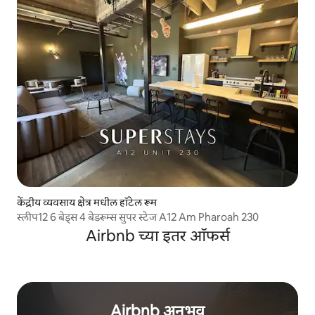
केंद्रीय व्यवसाय क्षेत्र मधील हॉटेल रूम
स्लीप12 6 बेड्स 4 बेडरूम्स सुपर स्टेज A12 Am Pharoah 230
Airbnb च्या इतर ऑफर्स
Airbnb अनुभव