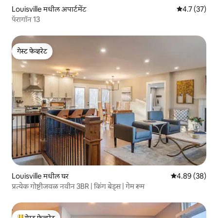
Louisville मधील अपार्टमेंट
5 पैकी 4.7 सरासर
4.7 (37)
पॅरागॉन 13
गेस्ट फेव्हरेट
गेस्ट फेव्हरेट
Louisville मधील घर
5 पैकी 4.89 सरासरी
4.89 (38)
प्रत्येक गोष्टीजवळ नवीन 3BR | किंग बेड्स | गेम रूम
गेस्ट फेव्हरेट