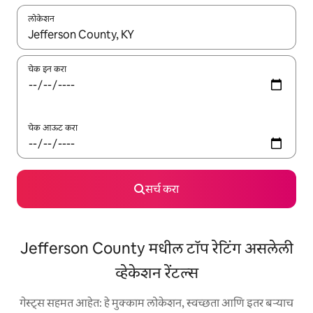
लोकेशन
जेव्हा परिणाम उपलब्ध असतील, तेव्हा वरच्या आणि खाली बाणांच्या किजसह नेव्हिगेट
चेक इन करा
चेक आऊट करा
सर्च करा
Jefferson County मधील टॉप रेटिंग असलेली
व्हेकेशन रेंटल्स
गेस्ट्स सहमत आहेत: हे मुक्काम लोकेशन, स्वच्छता आणि इतर बऱ्याच