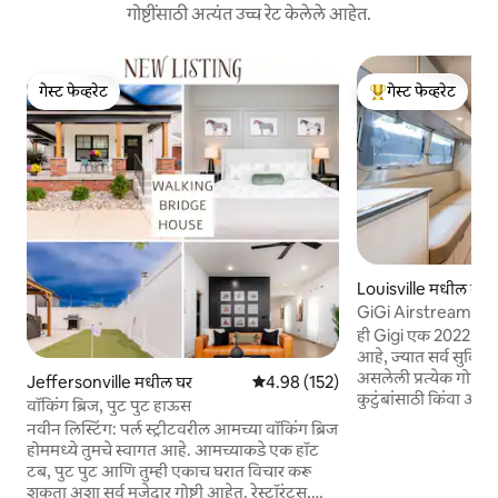
गोष्टींसाठी अत्यंत उच्च रेट केलेले आहेत.
गेस्ट फेव्हरेट
गेस्ट फेव्हरेट
गेस्ट फेव्हरेट
टॉप गेस्ट फेव्हरेट
Louisville मधील कॅम
GiGi Airstream, प्रो
ही Gigi एक 2022 Ai
आहे, ज्यात सर्व सुविध
असलेली प्रत्येक गोष्ट आ
Jeffersonville मधील घर
5 पैकी 4.98 सरासरी रेटिंग, 152 रिव्ह्यूज
4.98 (152)
कुटुंबांसाठी किंवा आठ
वॉकिंग ब्रिज, पुट पुट हाऊस
सुट्ट्यांसाठी योग्य. तुम
नवीन लिस्टिंग: पर्ल स्ट्रीटवरील आमच्या वॉकिंग ब्रिज
तसेच बोटिंग, गेम्स आणि
होममध्ये तुमचे स्वागत आहे. आमच्याकडे एक हॉट
ॲक्सेसचा आनंद घ्या. तु
टब, पुट पुट आणि तुम्ही एकाच घरात विचार करू
समाविष्ट. प्रोग्रेस पार्कमध्ये साईटवर एकूण 11 युनिट्स
शकता अशा सर्व मजेदार गोष्टी आहेत. रेस्टॉरंट्स,