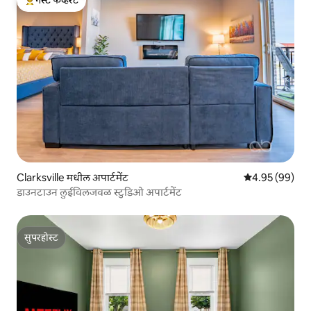
टॉप गेस्ट फेव्हरेट
Clarksville मधील अपार्टमेंट
5 पैकी 4.95 सरासरी
4.95 (99)
डाउनटाउन लुईविलजवळ स्टुडिओ अपार्टमेंट
सुपरहोस्ट
सुपरहोस्ट