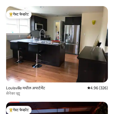
गेस्ट फेव्हरेट
टॉप गेस्ट फेव्हरेट
Louisville मधील अपार्टमेंट
5 पैकी 4.96 सरासरी 
4.96 (326)
सेनेका व्ह्यू
गेस्ट फेव्हरेट
टॉप गेस्ट फेव्हरेट