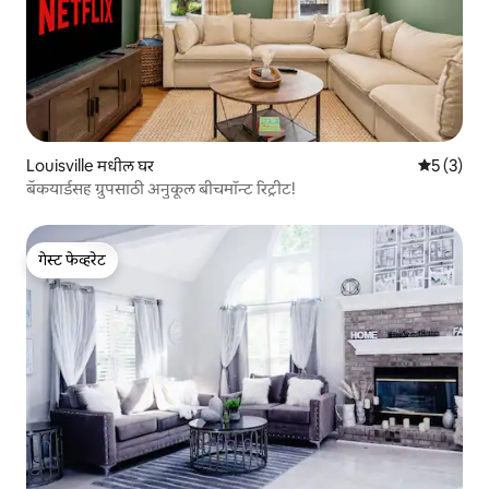
Louisville मधील घर
5 पैकी 5 सरा
5 (3)
बॅकयार्डसह ग्रुपसाठी अनुकूल बीचमॉन्ट रिट्रीट!
गेस्ट फेव्हरेट
गेस्ट फेव्हरेट