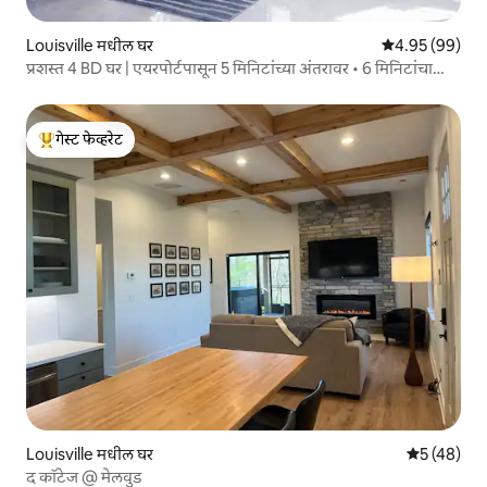
Louisville मधील घर
5 पैकी 4.95 सरासरी
4.95 (99)
प्रशस्त 4 BD घर | एयरपोर्टपासून 5 मिनिटांच्या अंतरावर • 6 मिनिटांचा
एक्सपो
गेस्ट फेव्हरेट
टॉप गेस्ट फेव्हरेट
Louisville मधील घर
5 पैकी 5 सरासर
5 (48)
द कॉटेज @ मेलवुड