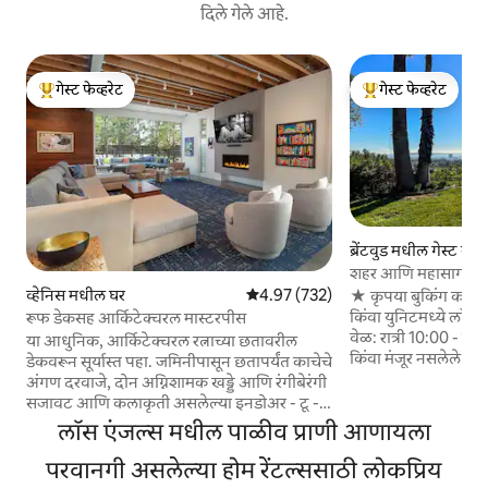
दिले गेले आहे.
गेस्ट फेव्हरेट
गेस्ट फेव्हरेट
टॉप गेस्ट फेव्हरेट
टॉप गेस्ट फेव्हरेट
ब्रेंटवुड मधील गेस्ट सुइ
शहर आणि महासागराचे दृश्
सुईट
व्हेनिस मधील घर
5 पैकी 4.97 सरासरी रेटिंग, 732 रिव्ह्यूज
4.97 (732)
★ कृपया बुकिंग करण्यापूर्वी व
किंवा युनिटमध्ये लाँड्र
रूफ डेकसह आर्किटेक्चरल मास्टरपीस
वेळ: रात्री 10:00 - सकाळ
या आधुनिक, आर्किटेक्चरल रत्नाच्या छतावरील
किंवा मंजूर नसलेले अति
डेकवरून सूर्यास्त पहा. जमिनीपासून छतापर्यंत काचेचे
वास्तव्यादरम्यान व्य
अंगण दरवाजे, दोन अग्निशामक खड्डे आणि रंगीबेरंगी
जाते ब्रेंटवूड हिल्समधील बुटीक-शैलीतील रिट्रीट
सजावट आणि कलाकृती असलेल्या इनडोअर - टू -
Teakhaus चा अनुभव घ
आऊटडोअर औद्योगिक डिझाइनच्या जागेत झेन
लॉस एंजल्स मधील पाळीव प्राणी आणायला
समुद्राचे विस्तीर्ण दृश्य
धबधबाजवळ आराम करा. 18 आणि त्यापेक्षा कमी
अंगण, वेगवान फायबर
वयाची मुले पोस्ट केलेल्या ऑक्युपन्सी मर्यादेत
परवानगी असलेल्या होम रेंटल्ससाठी लोकप्रिय
स्वयंपाकघर. निसर्गरम्य 
मोजली जात नाहीत, म्हणून उदाहरणार्थ 8 प्रौढ आणि