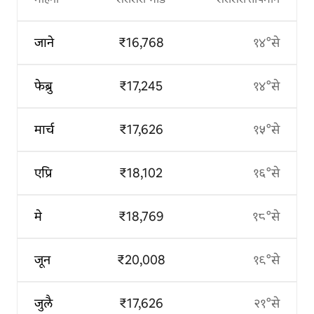
जाने
₹16,768
१४°से
फेब्रु
₹17,245
१४°से
मार्च
₹17,626
१५°से
एप्रि
₹18,102
१६°से
मे
₹18,769
१८°से
जून
₹20,008
१९°से
जुलै
₹17,626
२१°से