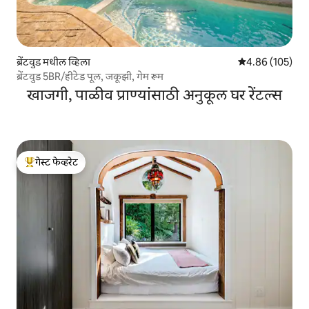
ब्रेंटवुड मधील व्हिला
5 पैकी 4.86 सरासरी 
4.86 (105)
ब्रेंटवुड 5BR/हीटेड पूल, जकूझी, गेम रूम
खाजगी, पाळीव प्राण्यांसाठी अनुकूल घर रेंटल्स
गेस्ट फेव्हरेट
टॉप गेस्ट फेव्हरेट