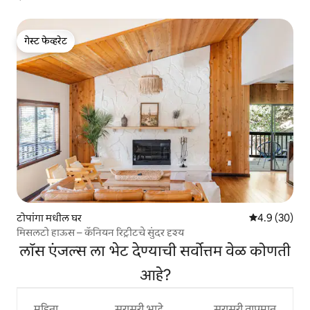
गेस्ट फेव्हरेट
गेस्ट फेव्हरेट
टोपांगा मधील घर
5 पैकी 4.9 सरासर
4.9 (30)
मिसलटो हाऊस – कॅनियन रिट्रीटचे सुंदर दृश्य
लॉस एंजल्स ला भेट देण्याची सर्वोत्तम वेळ कोणती
आहे?
महिना
सरासरी भाडे
सरासरी तापमान