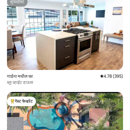
सुपरहोस्ट
सुपरहोस्ट
गार्डना मधील घर
5 पैकी 4.78 सरासरी 
4.78 (395)
ब्लू व्हाईट हाऊस
गेस्ट फेव्हरेट
टॉप गेस्ट फेव्हरेट