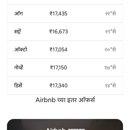
ऑग
₹17,435
२२°से
सप्टें
₹16,673
२१°से
ऑक्टो
₹17,054
२०°से
नोव्हें
₹17,150
१७°से
डिसें
₹17,340
१४°से
Airbnb च्या इतर ऑफर्स