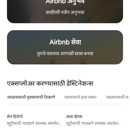
Airbnb अनुभव
काहीतरी नवीन अनुभवा
Airbnb सेवा
तुमचे वास्तव्य आणखी खास बनवा
एक्सप्लोअर करण्यासाठी डेस्टिनेशन्स
जवळपासची मुक्कामाची ठिकाणे
वास्तव्याचे इतर प्रकार
जवळपासची सर्वो
सॅन डियेगो
लास व्हेगस
सुट्टीसाठी भाड्याने उपलब्ध असलेल्या जागा
सुट्टीसाठी भाड्याने उपलब्ध असलेल्या जागा