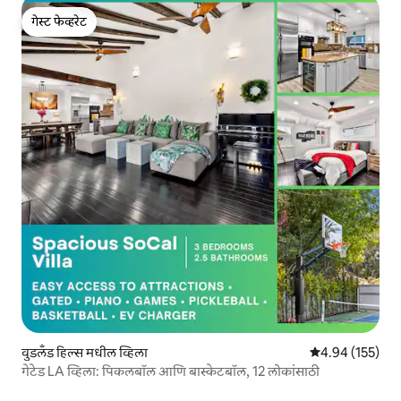
गेस्ट फेव्हरेट
गेस्ट फेव्हरेट
वुडलँड हिल्स मधील व्हिला
5 पैकी 4.94 सरासरी 
4.94 (155)
गेटेड LA व्हिला: पिकलबॉल आणि बास्केटबॉल, 12 लोकांसाठी