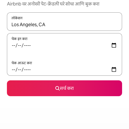
Airbnb वर अनोखी पेट-फ्रेंडली घरे शोधा आणि बुक करा
लोकेशन
जेव्हा परिणाम उपलब्ध असतील, तेव्हा वरच्या आणि खाली बाणांच्या किजसह नेव्हिगेट
चेक इन करा
चेक आऊट करा
सर्च करा