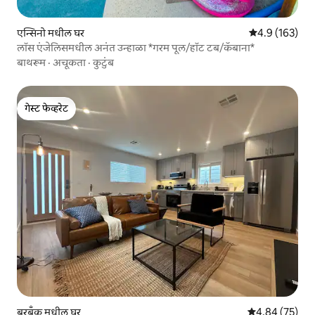
एन्सिनो मधील घर
5 पैकी 4.9 सरासरी
4.9 (163)
लॉस एंजेलिसमधील अनंत उन्हाळा *गरम पूल/हॉट टब/कॅबाना*
बाथरूम
·
अचूकता
·
कुटुंब
गेस्ट फेव्हरेट
गेस्ट फेव्हरेट
बरबँक मधील घर
5 पैकी 4.84 सरासरी
4.84 (75)