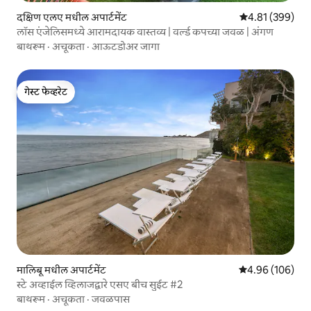
दक्षिण एलए मधील अपार्टमेंट
5 पैकी 4.81 सरासरी 
4.81 (399)
लॉस एंजेलिसमध्ये आरामदायक वास्तव्य | वर्ल्ड कपच्या जवळ | अंगण
बाथरूम
·
अचूकता
·
आऊटडोअर जागा
गेस्ट फेव्हरेट
गेस्ट फेव्हरेट
मालिबू मधील अपार्टमेंट
5 पैकी 4.96 सरासरी 
4.96 (106)
स्टे अव्हाईल व्हिलाजद्वारे एसए बीच सुईट #2
बाथरूम
·
अचूकता
·
जवळपास