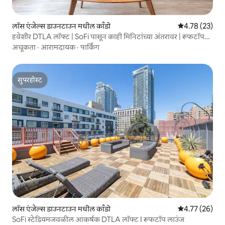
लॉस एंजेल्स डाउनटाउन मधील काँडो
5 पैकी 4.78 सरासर
4.78 (23)
हवेशीर DTLA लॉफ्ट | SoFi पासून काही मिनिटांच्या अंतरावर | रूफटॉप
लाउंज
अचूकता
·
आरामदायक
·
पार्किंग
सुपरहोस्ट
सुपरहोस्ट
लॉस एंजेल्स डाउनटाउन मधील काँडो
5 पैकी 4.77 सरासर
4.77 (26)
SoFi स्टेडियमजवळील आकर्षक DTLA लॉफ्ट I रूफटॉप लाउंज