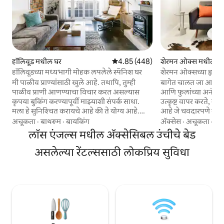
हॉलिवूड मधील घर
5 पैकी 4.85 सरासरी रेटिंग, 448 रिव्ह्यूज
4.85 (448)
शेरमन ओक्स मधील गे
हॉलिवूडच्या मध्यभागी मोहक लपलेले स्पॅनिश घर
शेरमन ओक्सच्या हृदय
मी पाळीव प्राण्यांसाठी खुले आहे. तथापि, तुम्ही
बागेत चालत जा आणि हव
पाळीव प्राणी आणण्याचा विचार करत असल्यास
आणि फुलांच्या अनंत श्र
कृपया बुकिंग करण्यापूर्वी माझ्याशी संपर्क साधा.
उत्कृष्ट वापर करते, ज
मला हे सुनिश्चित करायचे आहे की ते योग्य आहे.
आहे जे चवदारपणे सोप
तसेच मी पाळीव प्राण्यांची ॲलर्जीची संवेदनशीलता
सौंदर्याची पूर्तता करते. हे अनिश्चित वातावरण
अचूकता
·
बाथरूम
·
बायकिंग
ॲक्सेस
·
अचूकता
·
कुट
असलेल्या भविष्यातील गेस्ट्समुळे सखोल
पाहता, तुमचे वास्तव्
लॉस एंजल्स मधील ॲक्सेसिबल उंचीचे बेड
साफसफाईसाठी पाळीव प्राणी शुल्क आकारतो. जर
सुरक्षित आणि स्वच्छ आ
तुम्ही माझ्या मंजुरीशिवाय पाळीव प्राण्यांचे वास्तव्य
मी अत्यंत खबरदारी घेत 
असलेल्या रेंटल्ससाठी लोकप्रिय सुविधा
संपवले आणि मला माझ्या क्लीनर्सकडून कळले तर
पृष्ठभागाच्या भागांमध
मी दररोज $ 25 आकारेल. मोहक स्पॅनिश बंगला
जे कोणतेही गेस्ट्स येण्या
हॉलिवूडच्या मध्यभागी आहे जो तुम्हाला आवश्यक
तुमची सुरक्षा ही माझी प
असलेल्या किंवा आवश्यक असलेल्या सर्व गोष्टींच्या
तुम्हाला लवकरच होस्ट 
चालण्याच्या अंतरावर असलेल्या छुप्या शांत वॉक
शेरमन ओक्स, सीएच्या 
स्ट्रीटवर आहे - मूव्ही थिएटर्स, रेस्टॉरंट्स, बार, क्लब,
आरामदायक, आधुनिक 
दुकाने, योगा क्लासेस. हॉलीवूड ब्वाडपासून 4 ब्लॉक्स
आणि आराम करा – बेव्ह