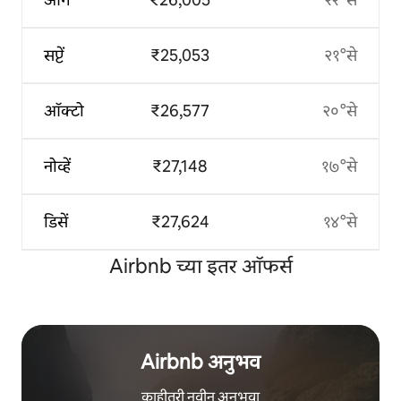
सप्टें
₹25,053
२१°से
ऑक्टो
₹26,577
२०°से
नोव्हें
₹27,148
१७°से
डिसें
₹27,624
१४°से
Airbnb च्या इतर ऑफर्स
Airbnb अनुभव
काहीतरी नवीन अनुभवा