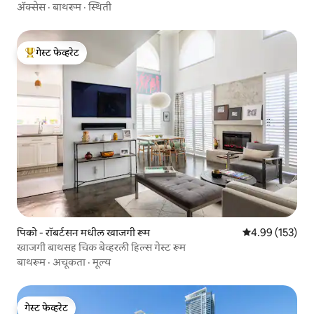
ॲक्सेस
·
बाथरूम
·
स्थिती
गेस्ट फेव्हरेट
टॉप गेस्ट फेव्हरेट
पिको - रॉबर्टसन मधील खाजगी रूम
5 पैकी 4.99 सरासरी 
4.99 (153)
खाजगी बाथसह चिक बेव्हरली हिल्स गेस्ट रूम
बाथरूम
·
अचूकता
·
मूल्य
गेस्ट फेव्हरेट