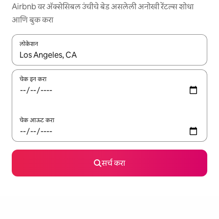
Airbnb वर ॲक्सेसिबल उंचीचे बेड असलेली अनोखी रेंटल्स शोधा
आणि बुक करा
लोकेशन
जेव्हा परिणाम उपलब्ध असतील, तेव्हा वरच्या आणि खाली बाणांच्या किजसह नेव्हिगेट
चेक इन करा
चेक आऊट करा
सर्च करा