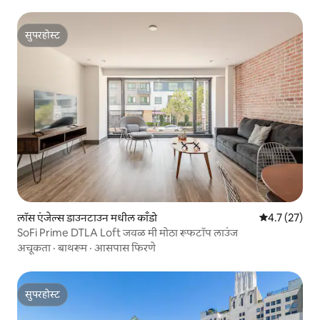
सुपरहोस्ट
सुपरहोस्ट
लॉस एंजेल्स डाउनटाउन मधील काँडो
5 पैकी 4.7 सरासर
4.7 (27)
SoFi Prime DTLA Loft जवळ मी मोठा रूफटॉप लाउंज
अचूकता
·
बाथरूम
·
आसपास फिरणे
सुपरहोस्ट
सुपरहोस्ट