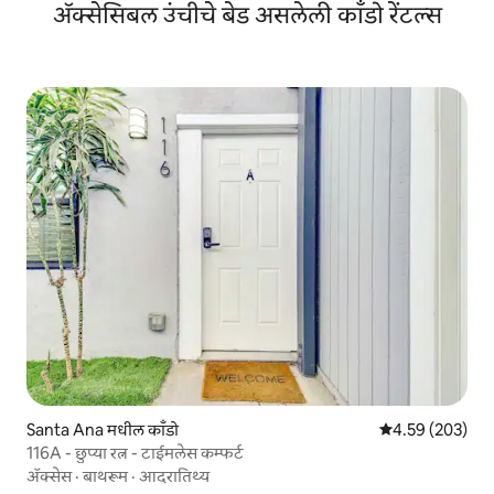
ॲक्सेसिबल उंचीचे बेड असलेली काँडो रेंटल्स
Santa Ana मधील काँडो
5 पैकी 4.59 सरासरी 
4.59 (203)
116A - छुप्या रत्न - टाईमलेस कम्फर्ट
ॲक्सेस
·
बाथरूम
·
आदरातिथ्य