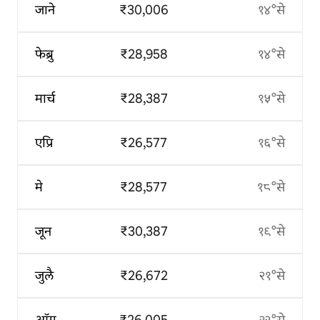
जाने
₹30,006
१४°से
फेब्रु
₹28,958
१४°से
मार्च
₹28,387
१५°से
एप्रि
₹26,577
१६°से
मे
₹28,577
१८°से
जून
₹30,387
१९°से
जुलै
₹26,672
२१°से
ऑग
₹26,005
२२°से