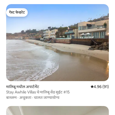
गेस्ट फेव्हरेट
गेस्ट फेव्हरेट
मालिबू मधील अपार्टमेंट
5 पैकी 4.96 सरासर
4.96 (91)
Stay Awhile Villas चे मालिबू सँड सुईट #15
बाथरूम
·
अचूकता
·
चालत जाण्यायोग्य