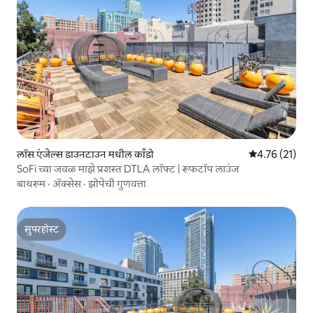
लॉस एंजेल्स डाउनटाउन मधील काँडो
5 पैकी 4.76 सरासर
4.76 (21)
SoFi च्या जवळ माझे प्रशस्त DTLA लॉफ्ट | रूफटॉप लाउंज
बाथरूम
·
ॲक्सेस
·
झोपेची गुणवत्ता
सुपरहोस्ट
सुपरहोस्ट