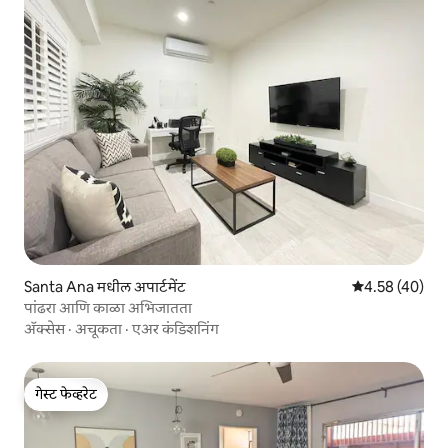
Santa Ana मधील अपार्टमेंट
5 पैकी 4.58 सरासर
4.58 (40)
पांढरा आणि काळा अभिजातता
ॲक्सेस
·
अचूकता
·
एअर कंडिशनिंग
गेस्ट फेव्हरेट
गेस्ट फेव्हरेट