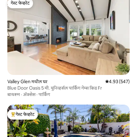
गेस्ट फेव्हरेट
गेस्ट फेव्हरेट
Valley Glen मधील घर
5 पैकी 4.93 सरासरी 
4.93 (547)
Blue Door Oasis 5 मी. युनिव्हर्सल पार्किंग गेम्स किड Fr
बाथरूम
·
ॲक्सेस
·
पार्किंग
गेस्ट फेव्हरेट
टॉप गेस्ट फेव्हरेट