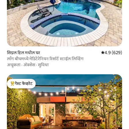
सिग्नल हिल मधील घर
5 पैकी 4.9 सरासरी 
4.9 (629)
लाँग बीचमध्ये मेडिटेरेनियन रिसॉर्ट स्टाईल लिव्हिंग
अचूकता
·
ॲक्सेस
·
सुविधा
गेस्ट फेव्हरेट
टॉप गेस्ट फेव्हरेट