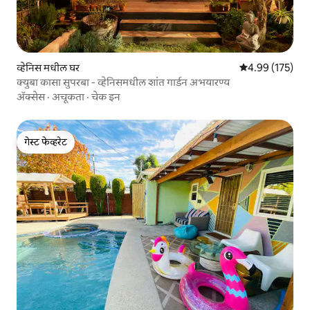
व्हेनिस मधील घर
5 पैकी 4.99 सरासरी 
4.99 (175)
क्युबा कासा सुपरबा - व्हेनिसमधील शांत गार्डन अभयारण्य
ॲक्सेस
·
अचूकता
·
चेक इन
गेस्ट फेव्हरेट
गेस्ट फेव्हरेट