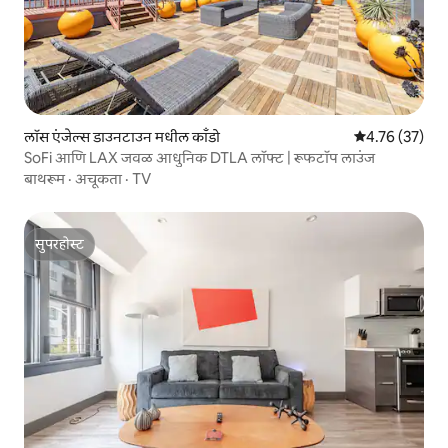
लॉस एंजेल्स डाउनटाउन मधील काँडो
5 पैकी 4.76 सरासर
4.76 (37)
SoFi आणि LAX जवळ आधुनिक DTLA लॉफ्ट | रूफटॉप लाउंज
बाथरूम
·
अचूकता
·
TV
सुपरहोस्ट
सुपरहोस्ट