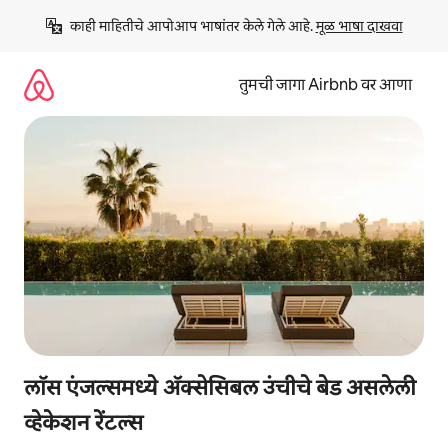
कंटेंटवर
काही माहितीचे आपोआप भाषांतर केले गेले आहे. 
मूळ भाषा दाखवा
जा
तुमची जागा Airbnb वर आणा
लॉस एंजल्समध्ये ॲक्सेसिबल उंचीचे बेड असलेली
व्हेकेशन रेंटल्स