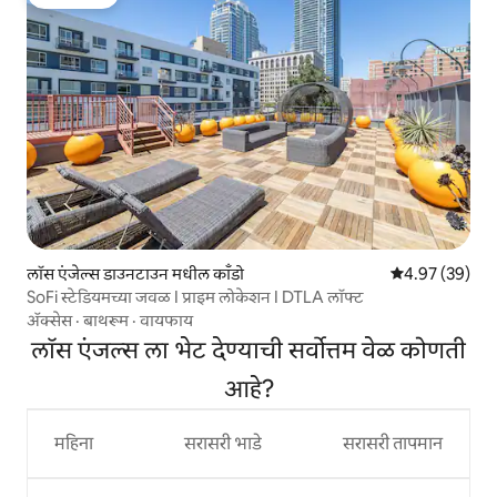
गेस्ट फेव्हरेट
लॉस एंजेल्स डाउनटाउन मधील काँडो
5 पैकी 4.97 सरासरी
4.97 (39)
SoFi स्टेडियमच्या जवळ I प्राइम लोकेशन I DTLA लॉफ्ट
ॲक्सेस
·
बाथरूम
·
वायफाय
लॉस एंजल्स ला भेट देण्याची सर्वोत्तम वेळ कोणती
आहे?
महिना
सरासरी भाडे
सरासरी तापमान