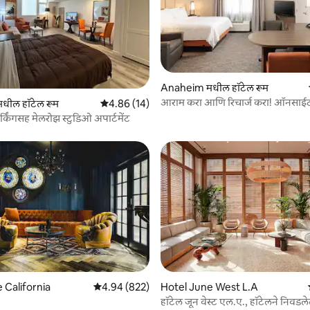
Anaheim मधील हॉटेल रूम
 रिव्ह्यूज
आराम करा आणि रिचार्ज करा! ऑनसाईट
मधील हॉटेल रूम
5 पैकी 4.86 सरासरी रेटिंग, 14 रिव्ह्यूज
4.86 (14)
पाळीव प्राण्यांना परवानगी आहे
र्किंगसह मेलरोझ स्टुडिओ अपार्टमेंट
 रिव्ह्यूज
 California
5 पैकी 4.94 सरासरी रेटिंग, 822 रिव्ह्यूज
4.94 (822)
Hotel June West L.A
हॉटेल जून वेस्ट एल.ए., हॉटेलने निवडले