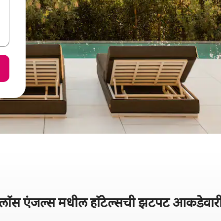
लॉस एंजल्स मधील हॉटेल्सची झटपट आकडेवार