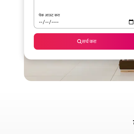
चेक आऊट करा
सर्च करा