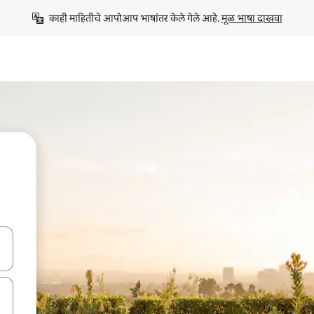
काही माहितीचे आपोआप भाषांतर केले गेले आहे. 
मूळ भाषा दाखवा
ा किजसह नेव्हिगेट करा किंवा स्पर्शाने स्वाइप जेश्चर्स वापरून एक्सप्लोर करा.