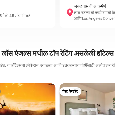
जवळपासची आकर्षणे
लॉस एंजल्स ची काही टॉपची
 पैकी 4.5 रेटिंग मिळते
आणि Los Angeles Conven
लॉस एंजल्स मधील टॉप रेटिंग असलेली हॉटेल्स
ेत: या हॉटेल्सना लोकेशन, स्वच्छता आणि इतर बऱ्याच गोष्टींसाठी अत्यंत उच्च रे
गेस्ट फेव्हरेट
गेस्ट फेव्हरेट