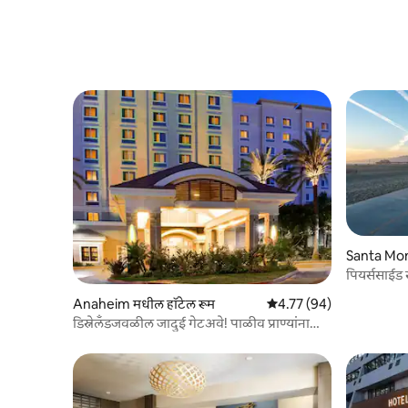
Santa Mon
पियर्ससाईड 
Anaheim मधील हॉटेल रूम
5 पैकी 4.77 सरासरी रेटिंग, 94
4.77 (94)
डिस्नेलँडजवळील जादुई गेटअवे! पाळीव प्राण्यांना
परवानगी आहे!