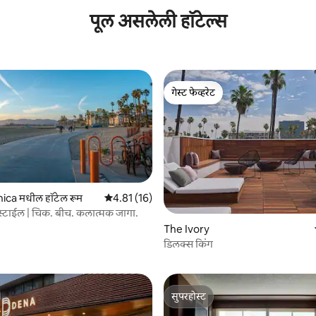
पूल असलेली हॉटेल्स
गेस्ट फेव्हरेट
गेस्ट फेव्हरेट
ica मधील हॉटेल रूम
5 पैकी 4.81 सरासरी रेटिंग, 16 रिव्ह्यूज
4.81 (16)
स्टाईल | चिक. बीच. कलात्मक जागा.
The Ivory
 रिव्ह्यूज
डिलक्स किंग
सुपरहोस्ट
सुपरहोस्ट