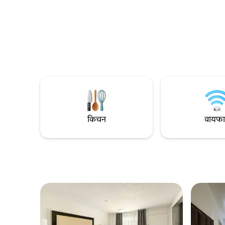
किचन
वायफ