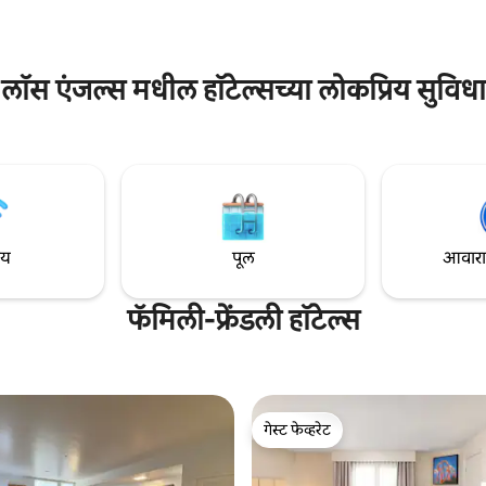
लॉस एंजल्स मधील हॉटेल्सच्या लोकप्रिय सुविधा
ाय
पूल
आवारात 
फॅमिली-फ्रेंडली हॉटेल्स
गेस्ट फेव्हरेट
गेस्ट फेव्हरेट