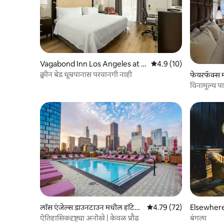
Vagabond Inn Los Angeles at U
5 पैकी 4.9 सरासरी रेटिंग, 10
4.9 (10)
SC
क्वीन बेड धूम्रपानास परवानगी नाही
फेयरफॅक्स 
विनामूल्य पा
लॉस एंजेल्स डाउनटाउन मधील हॉटेल
5 पैकी 4.79 सरासरी रेटिंग, 72
4.79 (72)
Elsewhere
रूम
ऐतिहासिकदृष्ट्या अनोखे | केवळ प्रौढ
बंगला