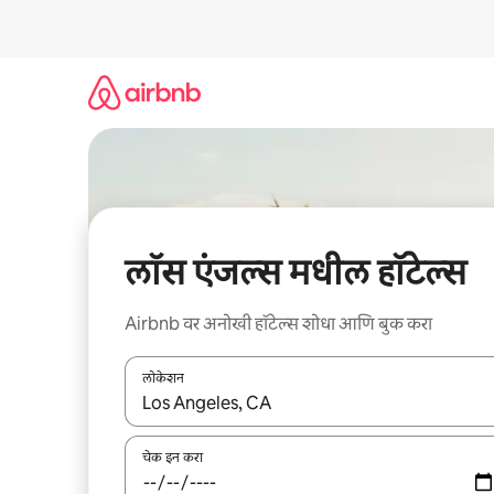
कंटेंटवर
जा
लॉस एंजल्स मधील हॉटेल्स
Airbnb वर अनोखी हॉटेल्स शोधा आणि बुक करा
लोकेशन
जेव्हा परिणाम उपलब्ध असतील, तेव्हा वरच्या आणि खाली बाणांच्य
चेक इन करा