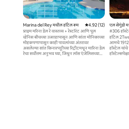
Marina del Rey मधील हॉटेल रूम
5 पैकी 4.92 सरासरी रेटिंग, 12
4.92 (12)
एल सेगुंडो 
प्राइम मरिना डेल रे वास्तव्य + रेस्टॉरंट आणि पूल
#306 हॉस्
बेजच्या जव
व्हेनिस बीचच्या उत्साहापासून आणि सांता मोनिकाच्या
हॉटेल 2Twe
मोहकपणापासून काही पावलांच्या अंतरावर
आमचे 1912 
असलेल्या शांत किनारपट्टीच्या रिट्रीटमधून मारिना डेल
हॉस्टेल यां
रेचा सर्वोत्तम अनुभव घ्या, जिथून लॉस एंजेलिसच्या
हॉस्टेल्सपेक
सर्वात प्रतिष्ठित अनुभवांपर्यंत सहज पोहोच मिळते.
बाथरूम, स्व
आमच्या ट्रॉपिकल पूल ओएसिसमध्ये सूर्यप्रकाशाने
मजल्यावरील 
न्हाऊन गेलेल्या दुपारींची, बार्बियान्काच्या ओपन-
जातात. आमच्या स्टँडर्ड रूमच्या प्रकारात एक डबल
एअर डायनिंगचा आनंद घेतलेल्या संध्याकाळींची
साईझ बेड, एक
आणि दक्षिण कॅलिफोर्नियाच्या आरामदायक
केबल टीव्ही
किनारपट्टीच्या सौंदर्याने सजवलेल्या गेस्ट रूममधील
आम्ही एल से
शांत रात्रींची कल्पना करा. लॉस एंजेलिसच्या
मिनिटांच्या 
किनारपट्टीचे सौंदर्य एक्सप्लोर करा आणि
किंवा LAX ए
कॅलिफोर्नियामधील तुमच्या सुट्टीचा आनंद घ्या.
अंतरावर