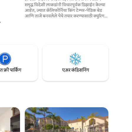
समृद्ध विदेशी लाकडांनी विचारपूर्वक डिझाईन केल्या
आहेत, ज्यात कॅलिफोर्निया किंग टेम्पर-पेडिक बेड
आणि ताजे बनवलेले पेये तयार करण्यासाठी क्युरिग
कॉफी मशीन आहे. वॉटरफॉल फिलिंग फीचरसह
एका आलिशान, मोठ्या आकाराच्या फ्रीस्टँडिंग
टबमध्ये आराम करा, ज्यासोबत आमची प्रीमियम बाथ
उत्पादने आहेत, ज्यामुळे तुम्हाला आंघोळीचा उत्कृष्ट
अनुभव मिळेल. ही शांत जागा शांतता आणि सहज
किनारपट्टीच्या वातावरणाचे परिपूर्ण मिश्रण आहे,
ज्यामुळे विश्रांतीसाठी एक आदर्श वातावरण तयार
होते.
फ्री पार्किंग
एअर कंडिशनिंग