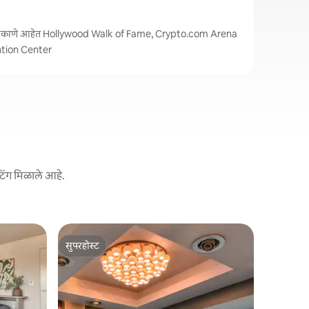
 ठिकाणे आहेत Hollywood Walk of Fame, Crypto.com Arena
tion Center
टिंग मिळाले आहे.
सनसेट बीच
सुपरहोस्ट
गेस्ट फे
बीचसाईड स
सुपरहोस्ट
टॉप गेस्ट फ
या आमंत्रित
बीचच्या एक
स्थानिक दुक
सहज ॲक्सेस 