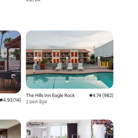
मर्फी रूम
The Hills Inn Eagle Rock
5 पैकी 4.74 सरासरी रेटिंग, 98
4.74 (982)
5 पैकी 4.93 सरासरी रेटिंग, 14 रिव्ह्यूज
4.93 (14)
2 डबल बेड्स