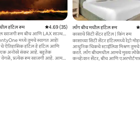
 रिव्ह्यूज
मधील हॉटेल रूम
5 पैकी 4.69 सरासरी रेटिंग, 35 रिव्ह्यूज
4.69 (35)
लाँग बीच मधील हॉटेल रूम
5 
टेल खाजगी रूम बीच आणि LAX साउथ
कासाचे सिटी सेंटर हॉटेल | किंग रूम
ळ
ntyOne मध्ये तुमचे स्वागत आहे!
कासाच्या सिटी सेंटर हॉटेलमध्ये रेट्रो 
चे ऐतिहासिक हॉटेल हे हॉटेल आणि
आधुनिक चिकचे स्टाईलिश मिश्रण तुमचे
चे एक अनोखे संकर आहे. बहुतेक
करते. लाँग बीचमधील आमचे मुख्य लो
्षा वेगळे, प्रत्येक रूम खाजगी आहे. आमचे
कन्व्हेन्शन सेंटर, बीच आणि एअरपोर्टपा
यंपाकघर आणि सामान्य जागा निर्दिष्ट
मिनिटांच्या अंतरावर आहे. कॅलिफोर्नियाच
इतर पाहुण्यांसोबत शेअर केल्या
सूर्यप्रकाशात लाऊंज पूलसाइड, फिटनेस स
रिचार्ज करा आणि ऑलिव्ह अँड रोझच्या 
 कपाट किंवा लहान ड्रेसर, फ्लॅट स्क्रीन
स्टार शेफ, फिलिप प्रिटी यांनी फ्रेंच - प्रेर
 आणि विनामूल्य वायफाय समाविष्ट आहे!
आणि कॉकटेल्सचा स्वाद घ्या. आमचे टेक
गुंडोमध्ये आहोत, बीचपासून 10
रूम्स दुपारी 4 वाजता स्वतःहून चेक इ
अंतरावर, मेन स्ट्रीटपासून दोन ब्लॉक्सवर
करतात, टेक्स्टद्वारे 24/7 गेस्ट सपोर्ट
अरपोर्टपासून फक्त 10 मिनिटांच्या
डिव्हाईसद्वारे ॲक्सेस केलेले व्हर्च्युअल फ्र