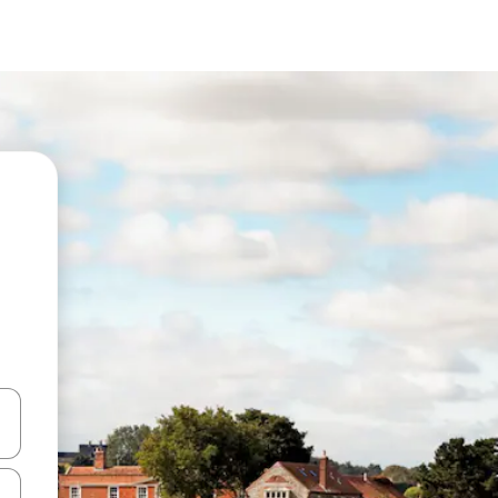
ा किजसह नेव्हिगेट करा किंवा स्पर्शाने स्वाइप जेश्चर्स वापरून एक्सप्लोर करा.