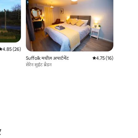
5 पैकी 4.85 सरासरी रेटिंग, 26 रिव्ह्यूज
4.85 (26)
Suffolk मधील अपार्टमेंट
5 पैकी 4.75 सरासरी रेटिंग, 1
4.75 (16)
सेरेन सुईट ब्रॅंडन
र