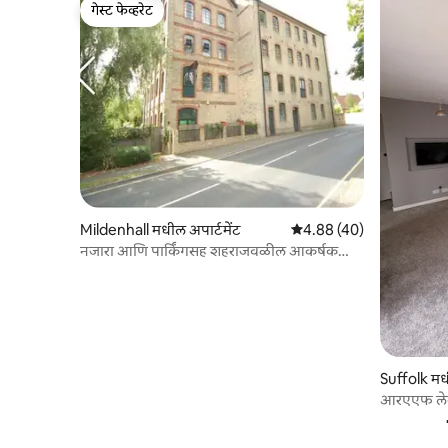
गेस्ट फेव्हरेट
गेस्ट फेव्हरेट
Mildenhall मधील अपार्टमेंट
5 पैकी 4.88 सरासरी रेटिंग, 40
4.88 (40)
नजारा आणि पार्किंगसह शहराजवळील आकर्षक
पेंटहाऊस!
Suffolk म
आरएएफ ले