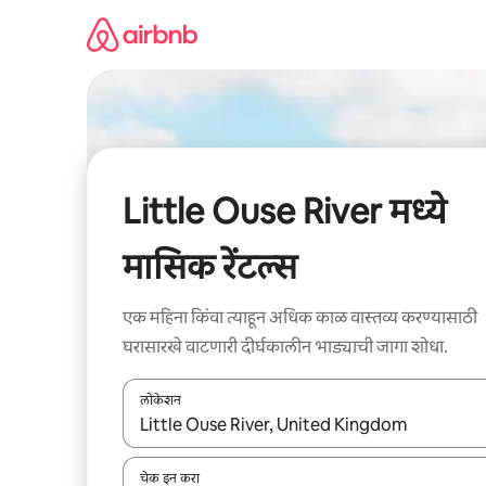
कंटेंटवर
जा
Little Ouse River मध्ये
मासिक रेंटल्स
एक महिना किंवा त्याहून अधिक काळ वास्तव्य करण्यासाठी
घरासारखे वाटणारी दीर्घकालीन भाड्याची जागा शोधा.
लोकेशन
जेव्हा परिणाम उपलब्ध असतील, तेव्हा वरच्या आणि खाली बाणांच्य
चेक इन करा