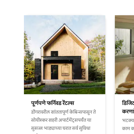
पूर्णपणे फर्निश्ड रेंटल्स
डिजि
करणार
डोंगरावरील शांततापूर्ण केबिन्सपासून ते
सोयीस्कर शहरी अपार्टमेंट्सपर्यंत या
भटक्य
सुसज्ज भाड्याच्या घरात सर्व सुविधा
काम कर