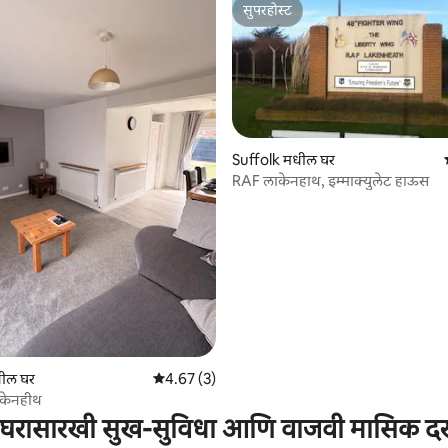
सुपरहोस्ट
सुपरहोस्ट
Suffolk मधील घर
RAF लाकेनहाथ, इम्माक्युलेट हाऊस
 रिव्ह्यूज
धील घर
5 पैकी 4.67 सरासरी रेटिंग, 3 रिव्ह्यूज
4.67 (3)
केनहीथ
घरासारखी सुख-सुविधा आणि वाजवी मासिक द