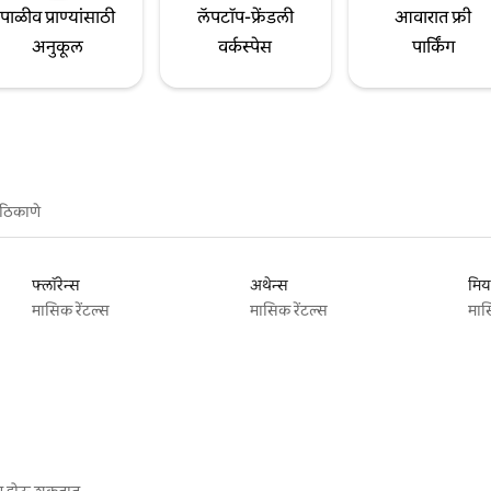
पाळीव प्राण्यांसाठी
लॅपटॉप-फ्रेंडली
आवारात फ्री
अनुकूल
वर्कस्पेस
पार्किंग
ठिकाणे
फ्लॉरेन्स
अथेन्स
मिय
मासिक रेंटल्स
मासिक रेंटल्स
मास
गू होऊ शकतात.