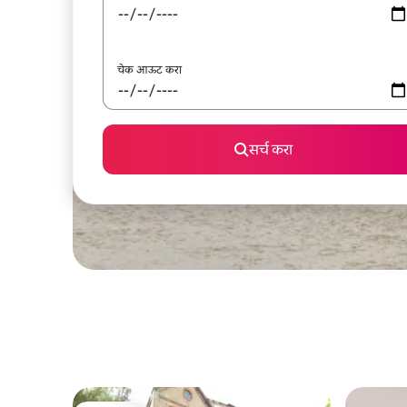
चेक आऊट करा
सर्च करा