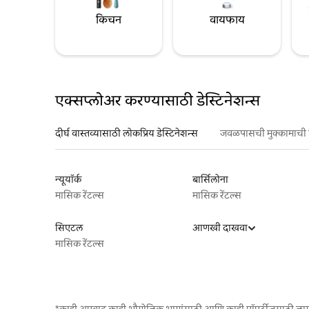
किचन
वायफाय
एक्सप्लोअर करण्यासाठी डेस्टिनेशन्स
दीर्घ वास्तव्यासाठी लोकप्रिय डेस्टिनेशन्स
जवळपासची मुक्कामाची 
न्यूयॉर्क
बार्सिलोना
मासिक रेंटल्स
मासिक रेंटल्स
सिएटल
आणखी दाखवा
मासिक रेंटल्स
*काही अपवाद काही भौगोलिक भागांसाठी आणि काही प्रॉपर्टीजसाठी ला