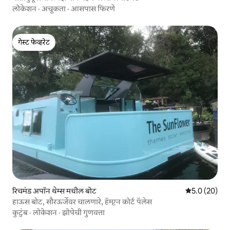
लोकेशन
·
अचूकता
·
आसपास फिरणे
गेस्ट फेव्हरेट
गेस्ट फेव्हरेट
रिचमंड अपॉन थेम्स मधील बोट
5 पैकी 5.0 सरासर
5.0 (20)
हाऊस बोट, सौरऊर्जेवर चालणारे, हॅम्प्टन कोर्ट पॅलेस
कुटुंब
·
लोकेशन
·
झोपेची गुणवत्ता