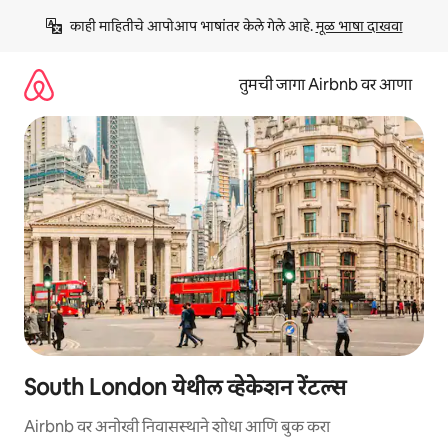
कंटेंटवर
काही माहितीचे आपोआप भाषांतर केले गेले आहे. 
मूळ भाषा दाखवा
जा
तुमची जागा Airbnb वर आणा
South London येथील व्हेकेशन रेंटल्स
Airbnb वर अनोखी निवासस्थाने शोधा आणि बुक करा