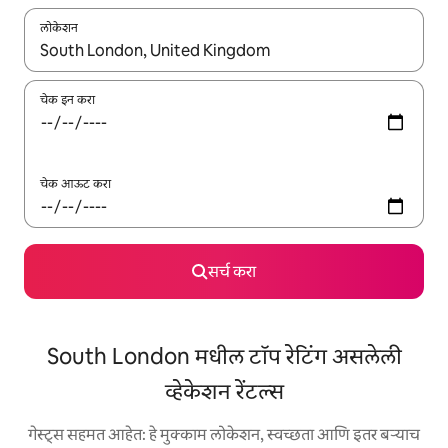
लोकेशन
जेव्हा परिणाम उपलब्ध असतील, तेव्हा वरच्या आणि खाली बाणांच्या किजसह नेव्हिगेट
चेक इन करा
चेक आऊट करा
सर्च करा
South London मधील टॉप रेटिंग असलेली
व्हेकेशन रेंटल्स
गेस्ट्स सहमत आहेत: हे मुक्काम लोकेशन, स्वच्छता आणि इतर बऱ्याच