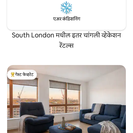
एअर कंडिशनिंग
South London मधील इतर चांगली व्हेकेशन
रेंटल्स
गेस्ट फेव्हरेट
टॉप गेस्ट फेव्हरेट