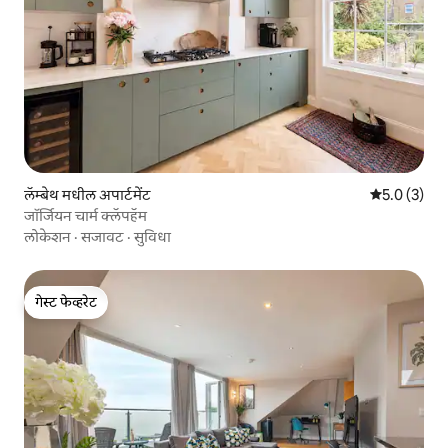
लॅम्बेथ मधील अपार्टमेंट
5 पैकी 5.0 सरास
5.0 (3)
जॉर्जियन चार्म क्लॅपहॅम
लोकेशन
·
सजावट
·
सुविधा
गेस्ट फेव्हरेट
गेस्ट फेव्हरेट