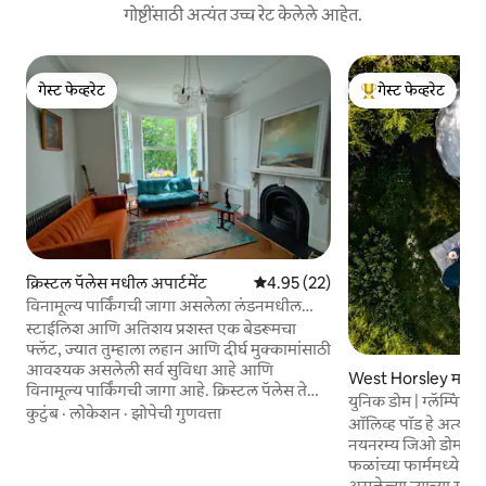
गोष्टींसाठी अत्यंत उच्च रेट केलेले आहेत.
गेस्ट फेव्हरेट
गेस्ट फेव्हरेट
गेस्ट फेव्हरेट
टॉप गेस्ट फेव्हरेट
क्रिस्टल पॅलेस मधील अपार्टमेंट
5 पैकी 4.95 सरासरी रेटिंग, 22 रिव्ह्यूज
4.95 (22)
विनामूल्य पार्किंगची जागा असलेला लंडनमधील
फ्लॅट
स्टाईलिश आणि अतिशय प्रशस्त एक बेडरूमचा
फ्लॅट, ज्यात तुम्हाला लहान आणि दीर्घ मुक्कामांसाठी
आवश्यक असलेली सर्व सुविधा आहे आणि
West Horsley मधील
विनामूल्य पार्किंगची जागा आहे. क्रिस्टल पॅलेस ते
युनिक डोम | ग्लॅम्पिंग | 
लंडन ब्रिज या मार्गावरील ट्रेनने 30 मिनिटांपेक्षा कमी
कुटुंब
·
लोकेशन
·
झोपेची गुणवत्ता
ऑलिव्ह पॉड हे अत्य
वेळात मध्य लंडनला सहज पोहोचा. बरीच रेस्टॉरंट्स
नयनरम्य जिओ डोम रिट्र
आणि कॅफे असलेल्या प्रसिद्ध ट्रायँगलपासून चालत
फळांच्या फार्ममध्ये, उंच
जाण्याच्या अंतरावर, सुंदर क्रिस्टल पॅलेस पार्कपासून
असलेल्या त्याच्या स्व