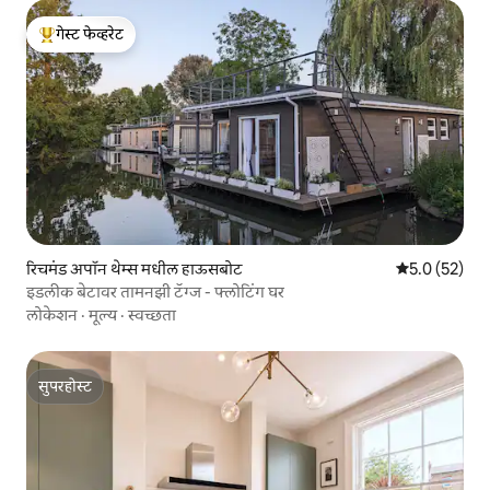
गेस्ट फेव्हरेट
टॉप गेस्ट फेव्हरेट
रिचमंड अपॉन थेम्स मधील हाऊसबोट
5 पैकी 5.0 सरासर
5.0 (52)
इडलीक बेटावर तामनझी टॅग्ज - फ्लोटिंग घर
लोकेशन
·
मूल्य
·
स्वच्छता
सुपरहोस्ट
सुपरहोस्ट