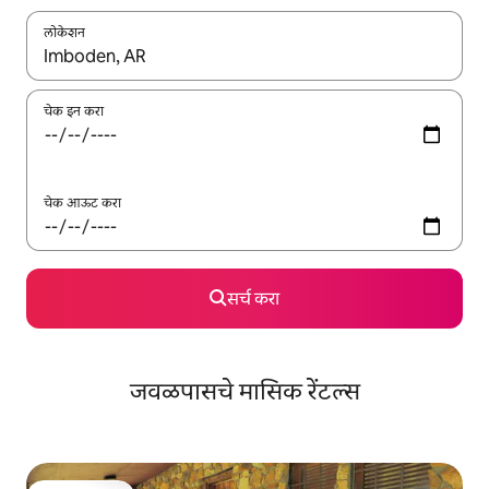
लोकेशन
जेव्हा परिणाम उपलब्ध असतील, तेव्हा वरच्या आणि खाली बाणांच्या किजसह नेव्हिगेट
चेक इन करा
चेक आऊट करा
सर्च करा
जवळपासचे मासिक रेंटल्स