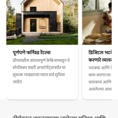
पूर्णपणे फर्निश्ड रेंटल्स
डिजिटल भटके आ
करणारे व्यावसा
डोंगरावरील शांततापूर्ण केबिन्सपासून ते
सोयीस्कर शहरी अपार्टमेंट्सपर्यंत या
भटक्या आणि वेगळ्
सुसज्ज भाड्याच्या घरात सर्व सुविधा
काम करणाऱ्या व्या
आहेत.
वायफाय आणि काम
असलेल्या आरामदायी