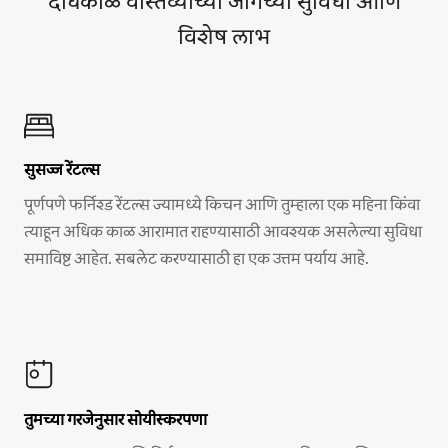
दीर्घकाळ वास्तव्याच्या जागेच्या सुविधा आणि
विशेष लाभ
सुसज्ज रेंटल्स
पूर्णपणे फर्निश्ड रेंटल्स ज्यामध्ये किचन आणि तुम्हाला एक महिना किंवा
त्याहून अधिक काळ आरामात राहण्यासाठी आवश्यक असलेल्या सुविधा
समाविष्ट आहेत. सबलेट करण्यासाठी हा एक उत्तम पर्याय आहे.
तुमच्या गरजेनुसार सोयीस्करपणा