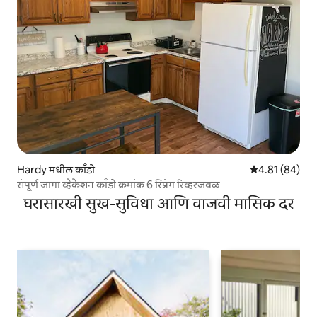
Hardy मधील काँडो
5 पैकी 4.81 सरासर
4.81 (84)
संपूर्ण जागा व्हेकेशन काँडो क्रमांक 6 स्प्रिंग रिव्हरजवळ
घरासारखी सुख-सुविधा आणि वाजवी मासिक दर