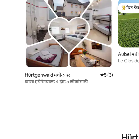
गेस्ट फेव
टॉप गेस्ट फे
Aubel मधील
Le Clos du 
असलेले संपूर
Hürtgenwald मधील घर
5 पैकी 5 सरासरी रेटिंग, 
5 (3)
कासा हर्टगेनवाल्ड 4 झेड 5 लोकांसाठी
Hürtg