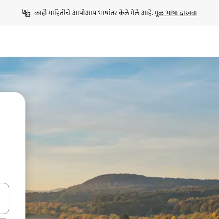
काही माहितीचे आपोआप भाषांतर केले गेले आहे. 
मूळ भाषा दाखवा
ा किजसह नेव्हिगेट करा किंवा स्पर्शाने स्वाइप जेश्चर्स वापरून एक्सप्लोर करा.