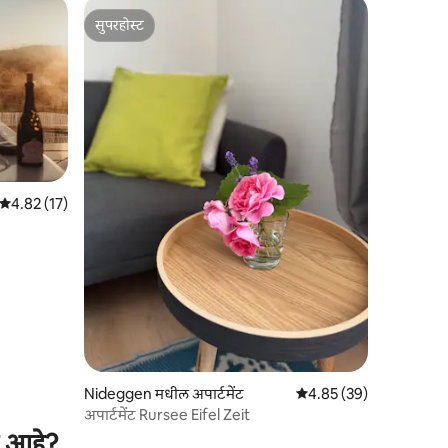
सुपरहोस्ट
सुपरहोस्ट
5 पैकी 4.82 सरासरी रेटिंग, 17 रिव्ह्यूज
4.82 (17)
Nideggen मधील अपार्टमेंट
5 पैकी 4.85 सरासरी रेटिंग, 3
4.85 (39)
अपार्टमेंट Rursee Eifel Zeit
ी आहे?