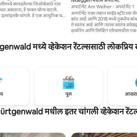
 रिव्ह्यूज
Nideggen मधील अपार्टमेंट
हॅलीमध्ये सापडलेल्या जिओकॅशचे नाव
अपार्टमेंट Am Weiher - अपार्टमेंट 1
ोधत असताना, हे फक्त योग्य वाटले.
अपार्टमेंट एका लहान साईड स्ट्रीटच्या श
इतके चांगले. हे एक आधुनिक घर
शांत आहे आणि 2018 मध्ये नुकतेच बांधले
भरपूर प्रकाश आहे, सुसज्ज आहे आणि
ते स्वतंत्र आहे आणि त्याला स्वतंत्र प्रवेशद
 सजवले आहे, रिक्लेम केलेल्या
डायनिंग आणि लिव्हिंग एरियामधील एक 
ाम करण्याची किंवा
जमिनीपासून छतापर्यंतची पॅनोरॅमिक ख
ुट्टी घालवण्याची योजना आखणाऱ्या,
आजूबाजूच्या सर्वात खोल जागेचे अनोखे 
enwald मध्ये व्हेकेशन रेंटल्ससाठी लोकप्रिय 
ेशातील अभ्यागतांसाठी आदर्श.
देते, जे तुम्ही बाल्कनीतून देखील पाहू 
यकिंग, संगीत आणि मुलांसह कुटुंबांसाठी
किमी पर्यंत). मोठ्या बाथरूममध्ये तुम्हा
लांसह ग्रुप्ससाठी डिझाइन केले आहे,
मशीन आणि ड्रायर देखील सापडतील. हे अ
ी आहे आणि हो, त्यांच्यासाठी किंमत
कोमेर्शेड्ट जिल्ह्यातील 430 मीटर अबोव
ी आहे.
लेव्हलवर आहे, जे निडेगेन - स्क्मिड्टच्
आहे.
ाय
पूल
आवारात 
ürtgenwald मधील इतर चांगली व्हेकेशन रेंटल