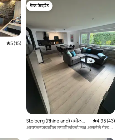
गेस्ट फेव्हरेट
गेस्ट फेव्हरेट
5 पैकी 5 सरासरी रेटिंग, 15 रिव्ह्यूज
5 (15)
Stolberg (Rhineland) मधील
5 पैकी 4.95 सरासरी रेटिंग, 4
4.95 (43)
काँडो
आयफेलजवळील तपशीलांकडे लक्ष असलेले गेस्ट
हाऊस