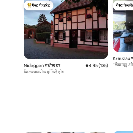
गेस्ट फेव्हरेट
गेस्ट फेव्हर
टॉप गेस्ट फेव्हरेट
गेस्ट फेव्हर
Kreuzau मध
Nideggen मधील घर
5 पैकी 4.95 सरासरी रेटिंग, 135
4.95 (135)
किल्ल्यावरील हॉलिडे होम