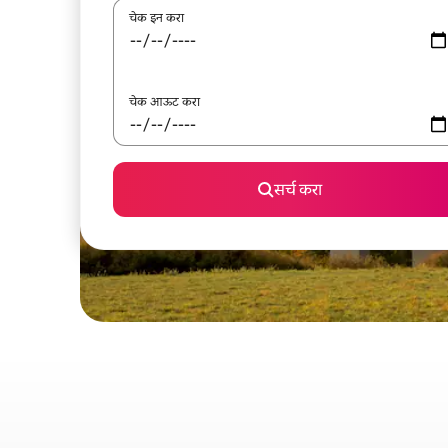
चेक इन करा
चेक आऊट करा
सर्च करा