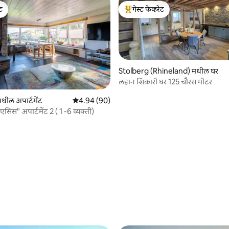
ेट
गेस्ट फेव्हरेट
ेट
टॉप गेस्ट फेव्हरेट
Stolberg (Rhineland) मधील घर
लहान शिकारी घर 125 चौरस मीटर
ील अपार्टमेंट
5 पैकी 4.94 सरासरी रेटिंग, 90 रिव्ह्यूज
4.94 (90)
"लेक व्ह्यू ओएसिस" अपार्टमेंट 2 ( 1 -6 व्यक्ती)
 रिव्ह्यूज