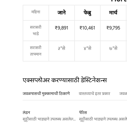
महिना
जाने
फेब्रु
मार्च
सरासरी
₹9,891
₹10,461
₹9,795
भाडे
सरासरी
३°से
४°से
७°से
तापमान
एक्सप्लोअर करण्यासाठी डेस्टिनेशन्स
जवळपासची मुक्कामाची ठिकाणे
वास्तव्याचे इतर प्रकार
जवळप
लंडन
पॅरिस
सुट्टीसाठी भाड्याने उपलब्ध असलेल्या जागा