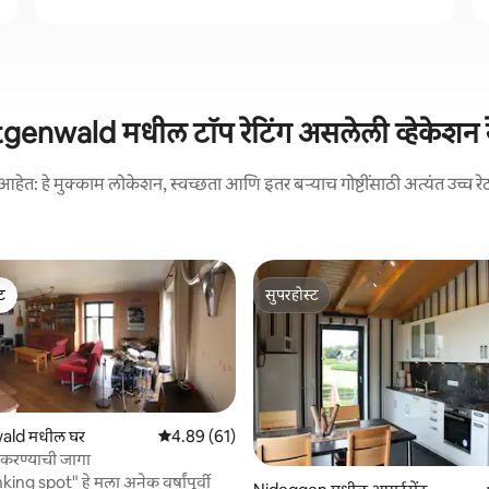
genwald मधील टॉप रेटिंग असलेली व्हेकेशन रे
आहेत: हे मुक्काम लोकेशन, स्वच्छता आणि इतर बऱ्याच गोष्टींसाठी अत्यंत उच्च रे
ेट
सुपरहोस्ट
ेट
सुपरहोस्ट
ald मधील घर
5 पैकी 4.89 सरासरी रेटिंग, 61 रिव्ह्यूज
4.89 (61)
 करण्याची जागा
king spot" हे मला अनेक वर्षांपूर्वी