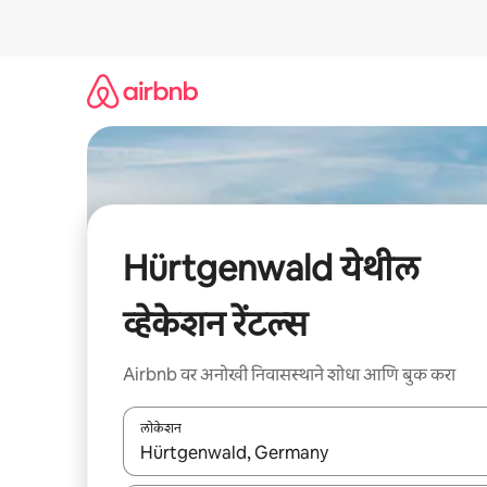
कंटेंटवर
जा
Hürtgenwald येथील
व्हेकेशन रेंटल्स
Airbnb वर अनोखी निवासस्थाने शोधा आणि बुक करा
लोकेशन
जेव्हा परिणाम उपलब्ध असतील, तेव्हा वरच्या आणि खाली बाणांच्य