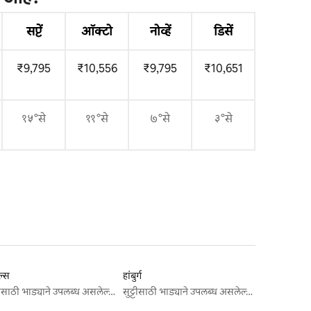
सप्टें
ऑक्टो
नोव्हें
डिसें
₹9,795
₹10,556
₹9,795
₹10,651
१५°से
११°से
७°से
३°से
ेल्स
हांबुर्ग
सुट्टीसाठी भाड्याने उपलब्ध असलेल्या जागा
सुट्टीसाठी भाड्याने उपलब्ध असलेल्या जागा