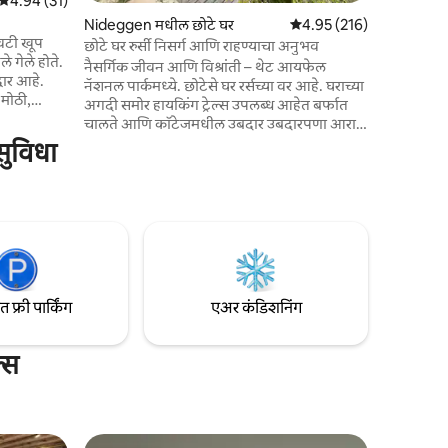
5 पैकी 4.94 सरासरी रेटिंग, 31 रिव्ह्यूज
4.94 (31)
"तुमचे खाजगी
Nideggen मधील छोटे घर
5 पैकी 4.95 सरासरी रेटिंग, 21
4.95 (216)
सानिध्यात अ
ेवटी खूप
भेटता.
छोटे घर रुर्सी निसर्ग आणि राहण्याचा अनुभव
 गेले होते.
नैसर्गिक जीवन आणि विश्रांती – थेट आयफेल
्वार आहे.
नॅशनल पार्कमध्ये. छोटेसे घर रर्सच्या वर आहे. घराच्या
मोठी,
अगदी समोर हायकिंग ट्रेल्स उपलब्ध आहेत बर्फात
िडकी
चालते आणि कॉटेजमधील उबदार उबदारपणा आराम
अंतर दृश्य
आणि आरामदायकपणा सुनिश्चित करते. उन्हाळ्यात,
सुविधा
शकता. (70
बीच असलेले स्विमिंग लेक तुम्हाला पोहण्यासाठी
ला वॉशिंग
आणि वॉटर स्पोर्ट्ससाठी आमंत्रित करते. थेट
पार्टमेंट
तलावाचा व्ह्यू नाही (समोरची झाडे), परंतु 'सुंदर
ेसिया
दृश्याकडे' हा अद्भुत व्ह्यू दोन मिनिटांत (100 मीटर)
या मालकीचे
पोहोचला जाऊ शकतो, जिथे तुम्ही रात्रीच्या वेळी तारे
निर्विवादपणे पाहू शकता.
फ्री पार्किंग
एअर कंडिशनिंग
्स