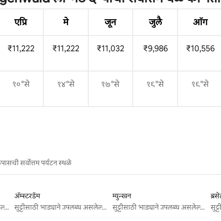
एप्रि
मे
जून
जुलै
ऑग
₹11,222
₹11,222
₹11,032
₹9,986
₹10,556
१०°से
१४°से
१७°से
१९°से
१९°से
ासची सर्वोत्तम पर्यटन स्थळे
ॲम्स्टरडॅम
म्युन्खन
ब्रस
सुट्टीसाठी भाड्याने उपलब्ध असलेल्या जागा
सुट्टीसाठी भाड्याने उपलब्ध असलेल्या जागा
सुट्टीसाठी भाड्याने उपलब्ध असलेल्या जागा