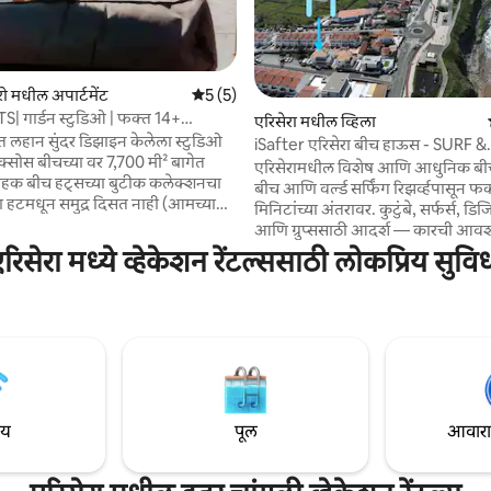
 रिव्ह्यूज
रो मधील अपार्टमेंट
5 पैकी 5 सरासरी रेटिंग, 5 रिव्ह्यूज
5 (5)
 गार्डन स्टुडिओ | फक्त 14+
एरिसेरा मधील व्हिला
 लहान सुंदर डिझाइन केलेला स्टुडिओ
iSafter एरिसेरा बीच हाऊस - SURF &
क्सोस बीचच्या वर 7,700 मी² बागेत
BEACHFRONT -
एरिसेरामधील विशेष आणि आधुनिक बीचफ्
मोहक बीच हट्सच्या बुटीक कलेक्शनचा
बीच आणि वर्ल्ड सर्फिंग रिझर्व्हपासून फक
मिनिटांच्या अंतरावर. कुटुंबे, सर्फर्स, 
ा शांततेचा पूर्ण अनुभव
आणि ग्रुप्ससाठी आदर्श — कारची आवश
 आमच्या शेअर केलेल्या पूलचा, शांत
या घरात 2 मजले, आऊटडोअर बार्बेक्यू, 
रिसेरा मध्ये व्हेकेशन रेंटल्ससाठी लोकप्रिय सुवि
गांचा आणि समुद्राच्या अप्रतिम दृश्यासह
आणि टॅनिंग क्षेत्र आहे. सर्फ स्कूल, स्केट 
आनंद घ्या. कॉक्सोस बीचच्या वर
खेळाचे मैदान, सुपरमार्केट, रेस्टॉरंट्स 
ागा आराम करण्यासाठी, निसर्गाशी पुन्हा
जा. मुलांसाठी अनुकूल. “Airbnb मध्ये भ
ासाठी आणि पोर्तुगालच्या अटलांटिकच्या
देण्याचा हा सर्वोत्तम अनुभव होता
िनारपट्टीचा आनंद घेण्यासाठी परिपूर्ण
(06/2019). एरिसेराच्या सर्वोत्तम लोके
े.
एकामध्ये. जलद वायफाय आणि लाईट!
सुरक्षित आणि पूर्णपणे सुसज्ज.
ाय
पूल
आवारात 