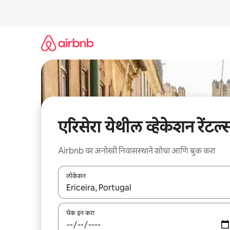
कंटेंटवर
जा
एरिसेरा येथील व्हेकेशन रेंटल्
Airbnb वर अनोखी निवासस्थाने शोधा आणि बुक करा
लोकेशन
जेव्हा परिणाम उपलब्ध असतील, तेव्हा वरच्या आणि खाली बाणांच्य
चेक इन करा