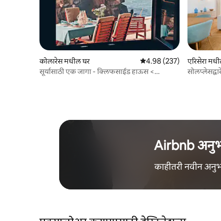
कोलारेस मधील घर
5 पैकी 4.98 सरासरी रेटिंग, 237
4.98 (237)
एरिसेरा मध
सूर्यासाठी एक जागा - क्लिफसाईड हाऊस <
सोलप्लेसद्वा
Azenhas do Mar
Airbnb अनु
काहीतरी नवीन अनु