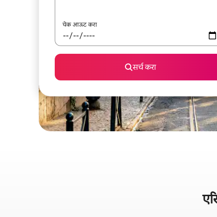
चेक आऊट करा
सर्च करा
एर