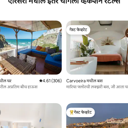
एरिसेरा मधील इतर चांगली व्हेकेशन रेंटल्स
गेस्ट फेव्हरेट
गेस्ट फेव्हरेट
धील घर
5 पैकी 4.61 सरासरी रेटिंग, 306 रिव्ह्यूज
4.61 (306)
Carvoeira मधील बस
ावरील अप्रतिम बीच हाऊस
मारिया फ्लोरची लक्झरी बस, जी आता घ
5 रिव्ह्यूज
रूपांतरित झाली आहे
गेस्ट फेव्हरेट
टॉप गेस्ट फेव्हरेट