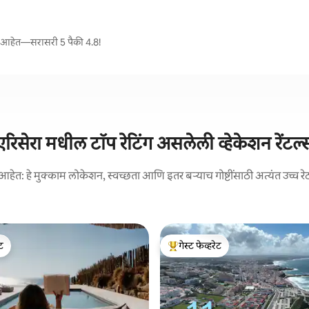
दिले आहेत—सरासरी 5 पैकी 4.8!
एरिसेरा मधील टॉप रेटिंग असलेली व्हेकेशन रेंटल्
आहेत: हे मुक्काम लोकेशन, स्वच्छता आणि इतर बऱ्याच गोष्टींसाठी अत्यंत उच्च रे
ेट
गेस्ट फेव्हरेट
ेट
टॉप गेस्ट फेव्हरेट