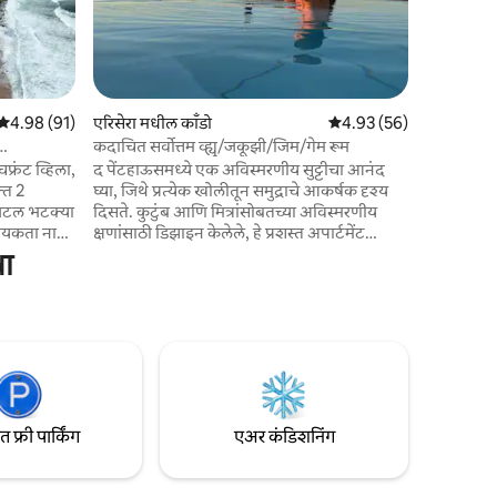
पाँग, खेळाच
फरशी असलेल
बेडरूम्स. प
एरिसेराच्य
विमानतळापास
5 पैकी 4.98 सरासरी रेटिंग, 91 रिव्ह्यूज
4.98 (91)
एरिसेरा मधील काँडो
5 पैकी 4.93 सरासरी रेटिंग, 5
4.93 (56)
जगातील सर्व
एक आहे. ल
कदाचित सर्वोत्तम व्ह्यू/जकूझी/जिम/गेम रूम
आणि साहसाच
रंट व्हिला,
द पेंटहाऊसमध्ये एक अविस्मरणीय सुट्टीचा आनंद
्त 2
घ्या, जिथे प्रत्येक खोलीतून समुद्राचे आकर्षक दृश्य
डिजिटल भटक्या
दिसते. कुटुंब आणि मित्रांसोबतच्या अविस्मरणीय
्यकता नाही!
क्षणांसाठी डिझाइन केलेले, हे प्रशस्त अपार्टमेंट
डायनिंग
आराम, लक्झरी आणि एरिसेराच्या सर्वात नेत्रदीपक
धा
पार्क,
रूफटॉप टेरेसपैकी एक यांचे संयोजन आहे.
आणि बार्सवर
अटलांटिकच्या दृश्यासह कॉफी घेऊन तुमच्या
ाड्याने
दिवसाची सुरुवात करा, एरिसेराचे सुंदर समुद्रकिनारे
” ★★★★★
एक्सप्लोर करा, नंतर सूर्यास्त पाहत असताना
शन्सपैकी
जकुझीमध्ये आराम करा. शहराचे मध्यवर्ती ठिकाण,
 खाजगी,
रेस्टॉरंट्स आणि समुद्रकिनारे फक्त 5–10 मिनिटांच्या
पायपीटीच्या अंतरावर आहेत.
फ्री पार्किंग
एअर कंडिशनिंग