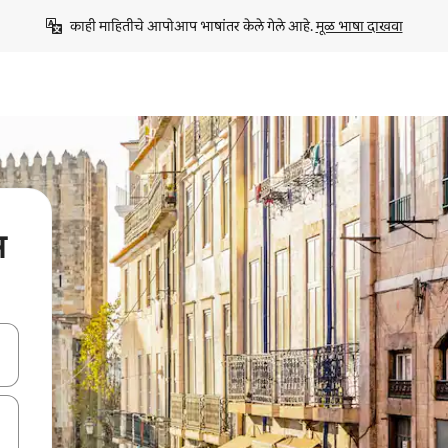
काही माहितीचे आपोआप भाषांतर केले गेले आहे. 
मूळ भाषा दाखवा
स
ा किजसह नेव्हिगेट करा किंवा स्पर्शाने स्वाइप जेश्चर्स वापरून एक्सप्लोर करा.