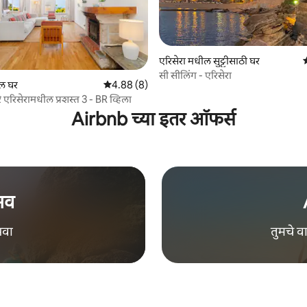
एरिसेरा मधील सुट्टीसाठी घर
5
सी सीलिंग - एरिसेरा
 रिव्ह्यूज
ील घर
5 पैकी 4.88 सरासरी रेटिंग, 8 रिव्ह्यूज
4.88 (8)
रे एरिसेरामधील प्रशस्त 3 - BR व्हिला
Airbnb च्या इतर ऑफर्स
भव
भवा
तुमचे 