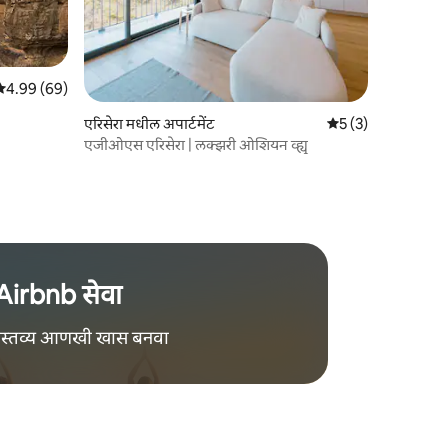
 पैकी 4.99 सरासरी रेटिंग, 69 रिव्ह्यूज
4.99 (69)
एरिसेरा मधील अपार्टमेंट
5 पैकी 5 सरासरी रेटिंग,
5 (3)
एजीओएस एरिसेरा | लक्झरी ओशियन व्ह्यू
Airbnb सेवा
वास्तव्य आणखी खास बनवा